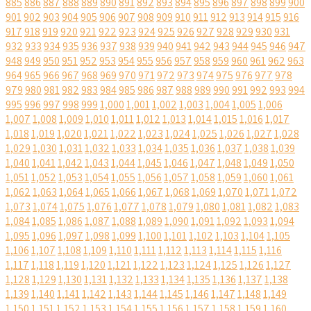
885
886
887
888
889
890
891
892
893
894
895
896
897
898
899
900
901
902
903
904
905
906
907
908
909
910
911
912
913
914
915
916
917
918
919
920
921
922
923
924
925
926
927
928
929
930
931
932
933
934
935
936
937
938
939
940
941
942
943
944
945
946
947
948
949
950
951
952
953
954
955
956
957
958
959
960
961
962
963
964
965
966
967
968
969
970
971
972
973
974
975
976
977
978
979
980
981
982
983
984
985
986
987
988
989
990
991
992
993
994
995
996
997
998
999
1,000
1,001
1,002
1,003
1,004
1,005
1,006
1,007
1,008
1,009
1,010
1,011
1,012
1,013
1,014
1,015
1,016
1,017
1,018
1,019
1,020
1,021
1,022
1,023
1,024
1,025
1,026
1,027
1,028
1,029
1,030
1,031
1,032
1,033
1,034
1,035
1,036
1,037
1,038
1,039
1,040
1,041
1,042
1,043
1,044
1,045
1,046
1,047
1,048
1,049
1,050
1,051
1,052
1,053
1,054
1,055
1,056
1,057
1,058
1,059
1,060
1,061
1,062
1,063
1,064
1,065
1,066
1,067
1,068
1,069
1,070
1,071
1,072
1,073
1,074
1,075
1,076
1,077
1,078
1,079
1,080
1,081
1,082
1,083
1,084
1,085
1,086
1,087
1,088
1,089
1,090
1,091
1,092
1,093
1,094
1,095
1,096
1,097
1,098
1,099
1,100
1,101
1,102
1,103
1,104
1,105
1,106
1,107
1,108
1,109
1,110
1,111
1,112
1,113
1,114
1,115
1,116
1,117
1,118
1,119
1,120
1,121
1,122
1,123
1,124
1,125
1,126
1,127
1,128
1,129
1,130
1,131
1,132
1,133
1,134
1,135
1,136
1,137
1,138
1,139
1,140
1,141
1,142
1,143
1,144
1,145
1,146
1,147
1,148
1,149
1,150
1,151
1,152
1,153
1,154
1,155
1,156
1,157
1,158
1,159
1,160