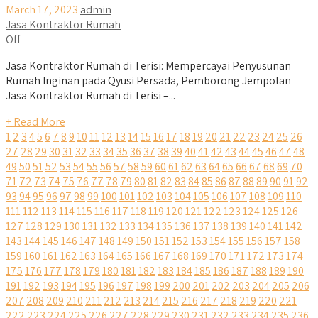
March 17, 2023
admin
Jasa Kontraktor Rumah
Off
Jasa Kontraktor Rumah di Terisi: Mempercayai Penyusunan
Rumah Inginan pada Qyusi Persada, Pemborong Jempolan
Jasa Kontraktor Rumah di Terisi –...
+ Read More
1
2
3
4
5
6
7
8
9
10
11
12
13
14
15
16
17
18
19
20
21
22
23
24
25
26
27
28
29
30
31
32
33
34
35
36
37
38
39
40
41
42
43
44
45
46
47
48
49
50
51
52
53
54
55
56
57
58
59
60
61
62
63
64
65
66
67
68
69
70
71
72
73
74
75
76
77
78
79
80
81
82
83
84
85
86
87
88
89
90
91
92
93
94
95
96
97
98
99
100
101
102
103
104
105
106
107
108
109
110
111
112
113
114
115
116
117
118
119
120
121
122
123
124
125
126
127
128
129
130
131
132
133
134
135
136
137
138
139
140
141
142
143
144
145
146
147
148
149
150
151
152
153
154
155
156
157
158
159
160
161
162
163
164
165
166
167
168
169
170
171
172
173
174
175
176
177
178
179
180
181
182
183
184
185
186
187
188
189
190
191
192
193
194
195
196
197
198
199
200
201
202
203
204
205
206
207
208
209
210
211
212
213
214
215
216
217
218
219
220
221
222
223
224
225
226
227
228
229
230
231
232
233
234
235
236