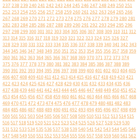
237
238
239
240
241
242
243
244
245
246
247
248
249
250
251
252
253
254
255
256
257
258
259
260
261
262
263
264
265
266
267
268
269
270
271
272
273
274
275
276
277
278
279
280
281
282
283
284
285
286
287
288
289
290
291
292
293
294
295
296
297
298
299
300
301
302
303
304
305
306
307
308
309
310
311
312
313
314
315
316
317
318
319
320
321
322
323
324
325
326
327
328
329
330
331
332
333
334
335
336
337
338
339
340
341
342
343
344
345
346
347
348
349
350
351
352
353
354
355
356
357
358
359
360
361
362
363
364
365
366
367
368
369
370
371
372
373
374
375
376
377
378
379
380
381
382
383
384
385
386
387
388
389
390
391
392
393
394
395
396
397
398
399
400
401
402
403
404
405
406
407
408
409
410
411
412
413
414
415
416
417
418
419
420
421
422
423
424
425
426
427
428
429
430
431
432
433
434
435
436
437
438
439
440
441
442
443
444
445
446
447
448
449
450
451
452
453
454
455
456
457
458
459
460
461
462
463
464
465
466
467
468
469
470
471
472
473
474
475
476
477
478
479
480
481
482
483
484
485
486
487
488
489
490
491
492
493
494
495
496
497
498
499
500
501
502
503
504
505
506
507
508
509
510
511
512
513
514
515
516
517
518
519
520
521
522
523
524
525
526
527
528
529
530
531
532
533
534
535
536
537
538
539
540
541
542
543
544
545
546
547
548
549
550
551
552
553
554
555
556
557
558
559
560
561
562