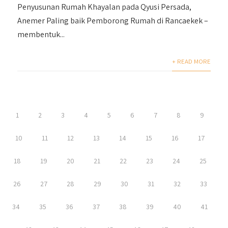
Penyusunan Rumah Khayalan pada Qyusi Persada,
Anemer Paling baik Pemborong Rumah di Rancaekek –
membentuk...
+ READ MORE
1
2
3
4
5
6
7
8
9
10
11
12
13
14
15
16
17
18
19
20
21
22
23
24
25
26
27
28
29
30
31
32
33
34
35
36
37
38
39
40
41