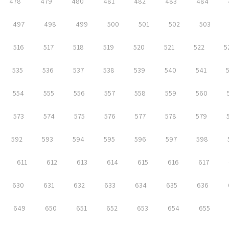
478
479
480
481
482
483
484
497
498
499
500
501
502
503
516
517
518
519
520
521
522
5
535
536
537
538
539
540
541
554
555
556
557
558
559
560
573
574
575
576
577
578
579
592
593
594
595
596
597
598
611
612
613
614
615
616
617
630
631
632
633
634
635
636
649
650
651
652
653
654
655