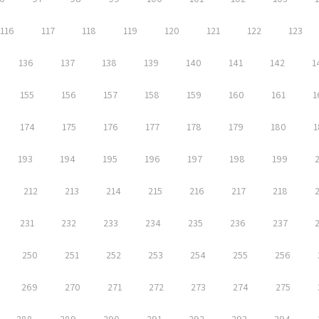
116
117
118
119
120
121
122
123
136
137
138
139
140
141
142
1
155
156
157
158
159
160
161
1
174
175
176
177
178
179
180
1
193
194
195
196
197
198
199
212
213
214
215
216
217
218
231
232
233
234
235
236
237
250
251
252
253
254
255
256
269
270
271
272
273
274
275