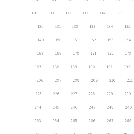
110
111
112
113
114
115
130
131
132
133
134
135
149
150
151
152
153
154
168
169
170
171
172
173
187
188
189
190
191
192
206
207
208
209
210
211
225
226
227
228
229
230
244
245
246
247
248
249
263
264
265
266
267
268