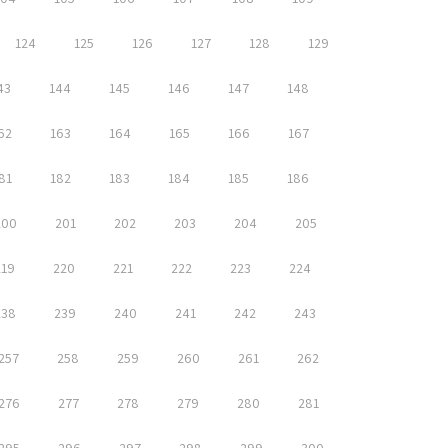
124
125
126
127
128
129
43
144
145
146
147
148
62
163
164
165
166
167
81
182
183
184
185
186
200
201
202
203
204
205
219
220
221
222
223
224
238
239
240
241
242
243
257
258
259
260
261
262
276
277
278
279
280
281