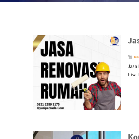
Ja
Jul
Jasa 
bisa 
Ko