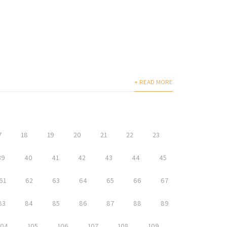
+ READ MORE
7
18
19
20
21
22
23
39
40
41
42
43
44
45
61
62
63
64
65
66
67
83
84
85
86
87
88
89
104
105
106
107
108
109