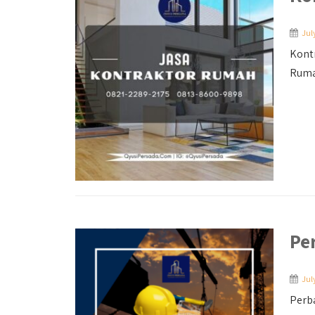
Jul
Kont
Ruma
Pe
Jul
Perba