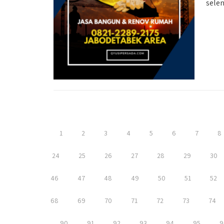
selen
1
2
3
4
5
6
7
8
24
25
26
27
28
29
30
46
47
48
49
50
51
52
68
69
70
71
72
73
74
90
91
92
93
94
95
9