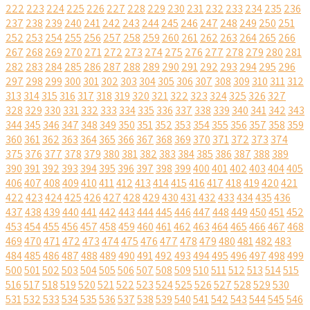
222
223
224
225
226
227
228
229
230
231
232
233
234
235
236
237
238
239
240
241
242
243
244
245
246
247
248
249
250
251
252
253
254
255
256
257
258
259
260
261
262
263
264
265
266
267
268
269
270
271
272
273
274
275
276
277
278
279
280
281
282
283
284
285
286
287
288
289
290
291
292
293
294
295
296
297
298
299
300
301
302
303
304
305
306
307
308
309
310
311
312
313
314
315
316
317
318
319
320
321
322
323
324
325
326
327
328
329
330
331
332
333
334
335
336
337
338
339
340
341
342
343
344
345
346
347
348
349
350
351
352
353
354
355
356
357
358
359
360
361
362
363
364
365
366
367
368
369
370
371
372
373
374
375
376
377
378
379
380
381
382
383
384
385
386
387
388
389
390
391
392
393
394
395
396
397
398
399
400
401
402
403
404
405
406
407
408
409
410
411
412
413
414
415
416
417
418
419
420
421
422
423
424
425
426
427
428
429
430
431
432
433
434
435
436
437
438
439
440
441
442
443
444
445
446
447
448
449
450
451
452
453
454
455
456
457
458
459
460
461
462
463
464
465
466
467
468
469
470
471
472
473
474
475
476
477
478
479
480
481
482
483
484
485
486
487
488
489
490
491
492
493
494
495
496
497
498
499
500
501
502
503
504
505
506
507
508
509
510
511
512
513
514
515
516
517
518
519
520
521
522
523
524
525
526
527
528
529
530
531
532
533
534
535
536
537
538
539
540
541
542
543
544
545
546