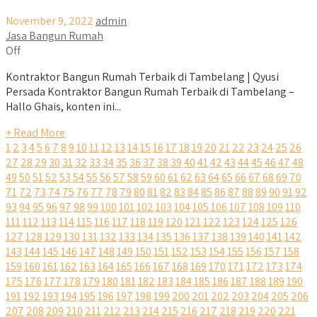
November 9, 2022
admin
Jasa Bangun Rumah
Off
Kontraktor Bangun Rumah Terbaik di Tambelang | Qyusi
Persada Kontraktor Bangun Rumah Terbaik di Tambelang –
Hallo Ghais, konten ini...
+ Read More
1
2
3
4
5
6
7
8
9
10
11
12
13
14
15
16
17
18
19
20
21
22
23
24
25
26
27
28
29
30
31
32
33
34
35
36
37
38
39
40
41
42
43
44
45
46
47
48
49
50
51
52
53
54
55
56
57
58
59
60
61
62
63
64
65
66
67
68
69
70
71
72
73
74
75
76
77
78
79
80
81
82
83
84
85
86
87
88
89
90
91
92
93
94
95
96
97
98
99
100
101
102
103
104
105
106
107
108
109
110
111
112
113
114
115
116
117
118
119
120
121
122
123
124
125
126
127
128
129
130
131
132
133
134
135
136
137
138
139
140
141
142
143
144
145
146
147
148
149
150
151
152
153
154
155
156
157
158
159
160
161
162
163
164
165
166
167
168
169
170
171
172
173
174
175
176
177
178
179
180
181
182
183
184
185
186
187
188
189
190
191
192
193
194
195
196
197
198
199
200
201
202
203
204
205
206
207
208
209
210
211
212
213
214
215
216
217
218
219
220
221