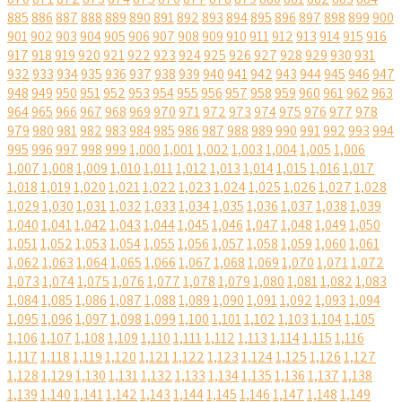
885
886
887
888
889
890
891
892
893
894
895
896
897
898
899
900
901
902
903
904
905
906
907
908
909
910
911
912
913
914
915
916
917
918
919
920
921
922
923
924
925
926
927
928
929
930
931
932
933
934
935
936
937
938
939
940
941
942
943
944
945
946
947
948
949
950
951
952
953
954
955
956
957
958
959
960
961
962
963
964
965
966
967
968
969
970
971
972
973
974
975
976
977
978
979
980
981
982
983
984
985
986
987
988
989
990
991
992
993
994
995
996
997
998
999
1,000
1,001
1,002
1,003
1,004
1,005
1,006
1,007
1,008
1,009
1,010
1,011
1,012
1,013
1,014
1,015
1,016
1,017
1,018
1,019
1,020
1,021
1,022
1,023
1,024
1,025
1,026
1,027
1,028
1,029
1,030
1,031
1,032
1,033
1,034
1,035
1,036
1,037
1,038
1,039
1,040
1,041
1,042
1,043
1,044
1,045
1,046
1,047
1,048
1,049
1,050
1,051
1,052
1,053
1,054
1,055
1,056
1,057
1,058
1,059
1,060
1,061
1,062
1,063
1,064
1,065
1,066
1,067
1,068
1,069
1,070
1,071
1,072
1,073
1,074
1,075
1,076
1,077
1,078
1,079
1,080
1,081
1,082
1,083
1,084
1,085
1,086
1,087
1,088
1,089
1,090
1,091
1,092
1,093
1,094
1,095
1,096
1,097
1,098
1,099
1,100
1,101
1,102
1,103
1,104
1,105
1,106
1,107
1,108
1,109
1,110
1,111
1,112
1,113
1,114
1,115
1,116
1,117
1,118
1,119
1,120
1,121
1,122
1,123
1,124
1,125
1,126
1,127
1,128
1,129
1,130
1,131
1,132
1,133
1,134
1,135
1,136
1,137
1,138
1,139
1,140
1,141
1,142
1,143
1,144
1,145
1,146
1,147
1,148
1,149