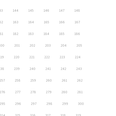
43
144
145
146
147
148
62
163
164
165
166
167
81
182
183
184
185
186
200
201
202
203
204
205
219
220
221
222
223
224
238
239
240
241
242
243
257
258
259
260
261
262
276
277
278
279
280
281
295
296
297
298
299
300
314
315
316
317
318
319