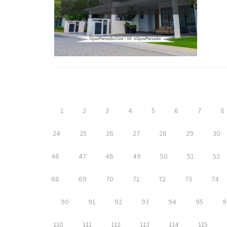
1
2
3
4
5
6
7
8
24
25
26
27
28
29
30
46
47
48
49
50
51
52
68
69
70
71
72
73
74
90
91
92
93
94
95
9
110
111
112
113
114
115