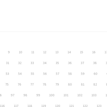
9
10
11
12
13
14
15
16
1
31
32
33
34
35
36
37
38
53
54
55
56
57
58
59
60
75
76
77
78
79
80
81
82
6
97
98
99
100
101
102
103
116
117
118
119
120
121
122
123