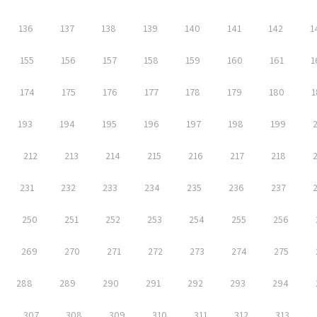
136
137
138
139
140
141
142
1
155
156
157
158
159
160
161
1
174
175
176
177
178
179
180
1
193
194
195
196
197
198
199
212
213
214
215
216
217
218
231
232
233
234
235
236
237
250
251
252
253
254
255
256
269
270
271
272
273
274
275
288
289
290
291
292
293
294
307
308
309
310
311
312
313