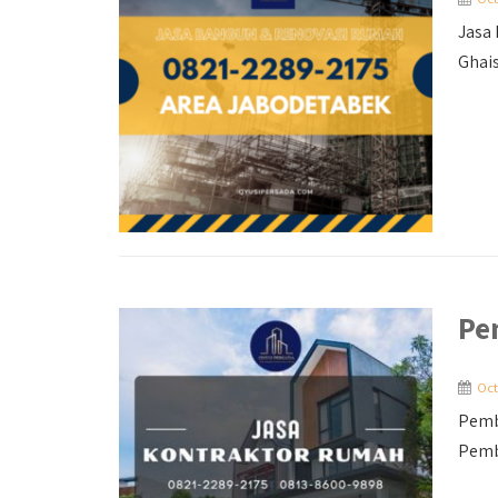
Jasa 
Ghais,
Pe
Oct
Pemb
Pemb