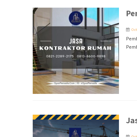
Pe
Oct
Pemb
Pemb
Ja
Oct