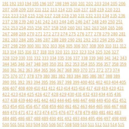
191
192
193
194
195
196
197
198
199
200
201
202
203
204
205
206
207
208
209
210
211
212
213
214
215
216
217
218
219
220
221
222
223
224
225
226
227
228
229
230
231
232
233
234
235
236
237
238
239
240
241
242
243
244
245
246
247
248
249
250
251
252
253
254
255
256
257
258
259
260
261
262
263
264
265
266
267
268
269
270
271
272
273
274
275
276
277
278
279
280
281
282
283
284
285
286
287
288
289
290
291
292
293
294
295
296
297
298
299
300
301
302
303
304
305
306
307
308
309
310
311
312
313
314
315
316
317
318
319
320
321
322
323
324
325
326
327
328
329
330
331
332
333
334
335
336
337
338
339
340
341
342
343
344
345
346
347
348
349
350
351
352
353
354
355
356
357
358
359
360
361
362
363
364
365
366
367
368
369
370
371
372
373
374
375
376
377
378
379
380
381
382
383
384
385
386
387
388
389
390
391
392
393
394
395
396
397
398
399
400
401
402
403
404
405
406
407
408
409
410
411
412
413
414
415
416
417
418
419
420
421
422
423
424
425
426
427
428
429
430
431
432
433
434
435
436
437
438
439
440
441
442
443
444
445
446
447
448
449
450
451
452
453
454
455
456
457
458
459
460
461
462
463
464
465
466
467
468
469
470
471
472
473
474
475
476
477
478
479
480
481
482
483
484
485
486
487
488
489
490
491
492
493
494
495
496
497
498
499
500
501
502
503
504
505
506
507
508
509
510
511
512
513
514
515