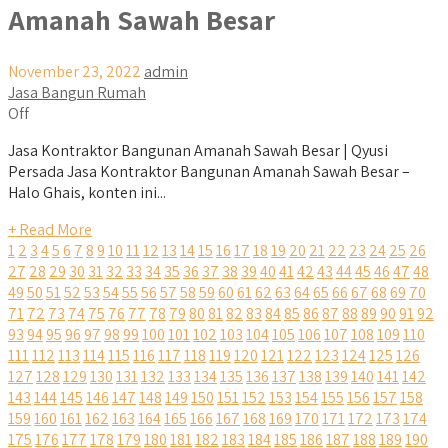
Amanah Sawah Besar
November 23, 2022
admin
Jasa Bangun Rumah
Off
Jasa Kontraktor Bangunan Amanah Sawah Besar | Qyusi
Persada Jasa Kontraktor Bangunan Amanah Sawah Besar –
Halo Ghais, konten ini...
+ Read More
1
2
3
4
5
6
7
8
9
10
11
12
13
14
15
16
17
18
19
20
21
22
23
24
25
26
27
28
29
30
31
32
33
34
35
36
37
38
39
40
41
42
43
44
45
46
47
48
49
50
51
52
53
54
55
56
57
58
59
60
61
62
63
64
65
66
67
68
69
70
71
72
73
74
75
76
77
78
79
80
81
82
83
84
85
86
87
88
89
90
91
92
93
94
95
96
97
98
99
100
101
102
103
104
105
106
107
108
109
110
111
112
113
114
115
116
117
118
119
120
121
122
123
124
125
126
127
128
129
130
131
132
133
134
135
136
137
138
139
140
141
142
143
144
145
146
147
148
149
150
151
152
153
154
155
156
157
158
159
160
161
162
163
164
165
166
167
168
169
170
171
172
173
174
175
176
177
178
179
180
181
182
183
184
185
186
187
188
189
190