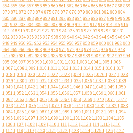
854
855
856
857
858
859
860
861
862
863
864
865
866
867
868
869
870
871
872
873
874
875
876
877
878
879
880
881
882
883
884
885
886
887
888
889
890
891
892
893
894
895
896
897
898
899
900
901
902
903
904
905
906
907
908
909
910
911
912
913
914
915
916
917
918
919
920
921
922
923
924
925
926
927
928
929
930
931
932
933
934
935
936
937
938
939
940
941
942
943
944
945
946
947
948
949
950
951
952
953
954
955
956
957
958
959
960
961
962
963
964
965
966
967
968
969
970
971
972
973
974
975
976
977
978
979
980
981
982
983
984
985
986
987
988
989
990
991
992
993
994
995
996
997
998
999
1,000
1,001
1,002
1,003
1,004
1,005
1,006
1,007
1,008
1,009
1,010
1,011
1,012
1,013
1,014
1,015
1,016
1,017
1,018
1,019
1,020
1,021
1,022
1,023
1,024
1,025
1,026
1,027
1,028
1,029
1,030
1,031
1,032
1,033
1,034
1,035
1,036
1,037
1,038
1,039
1,040
1,041
1,042
1,043
1,044
1,045
1,046
1,047
1,048
1,049
1,050
1,051
1,052
1,053
1,054
1,055
1,056
1,057
1,058
1,059
1,060
1,061
1,062
1,063
1,064
1,065
1,066
1,067
1,068
1,069
1,070
1,071
1,072
1,073
1,074
1,075
1,076
1,077
1,078
1,079
1,080
1,081
1,082
1,083
1,084
1,085
1,086
1,087
1,088
1,089
1,090
1,091
1,092
1,093
1,094
1,095
1,096
1,097
1,098
1,099
1,100
1,101
1,102
1,103
1,104
1,105
1,106
1,107
1,108
1,109
1,110
1,111
1,112
1,113
1,114
1,115
1,116
1,117
1,118
1,119
1,120
1,121
1,122
1,123
1,124
1,125
1,126
1,127