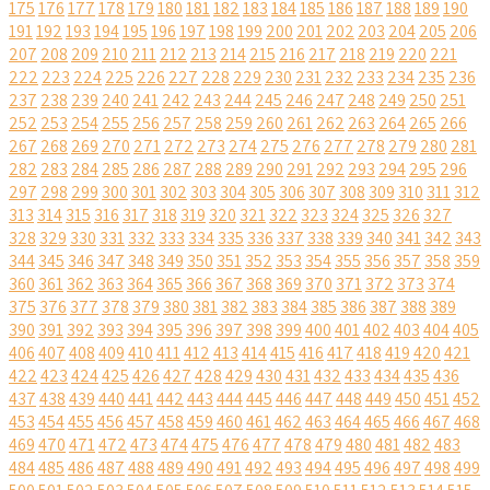
175
176
177
178
179
180
181
182
183
184
185
186
187
188
189
190
191
192
193
194
195
196
197
198
199
200
201
202
203
204
205
206
207
208
209
210
211
212
213
214
215
216
217
218
219
220
221
222
223
224
225
226
227
228
229
230
231
232
233
234
235
236
237
238
239
240
241
242
243
244
245
246
247
248
249
250
251
252
253
254
255
256
257
258
259
260
261
262
263
264
265
266
267
268
269
270
271
272
273
274
275
276
277
278
279
280
281
282
283
284
285
286
287
288
289
290
291
292
293
294
295
296
297
298
299
300
301
302
303
304
305
306
307
308
309
310
311
312
313
314
315
316
317
318
319
320
321
322
323
324
325
326
327
328
329
330
331
332
333
334
335
336
337
338
339
340
341
342
343
344
345
346
347
348
349
350
351
352
353
354
355
356
357
358
359
360
361
362
363
364
365
366
367
368
369
370
371
372
373
374
375
376
377
378
379
380
381
382
383
384
385
386
387
388
389
390
391
392
393
394
395
396
397
398
399
400
401
402
403
404
405
406
407
408
409
410
411
412
413
414
415
416
417
418
419
420
421
422
423
424
425
426
427
428
429
430
431
432
433
434
435
436
437
438
439
440
441
442
443
444
445
446
447
448
449
450
451
452
453
454
455
456
457
458
459
460
461
462
463
464
465
466
467
468
469
470
471
472
473
474
475
476
477
478
479
480
481
482
483
484
485
486
487
488
489
490
491
492
493
494
495
496
497
498
499