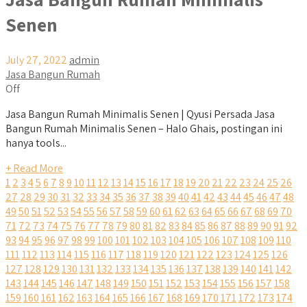
Senen
July 27, 2022
admin
Jasa Bangun Rumah
Off
Jasa Bangun Rumah Minimalis Senen | Qyusi Persada Jasa
Bangun Rumah Minimalis Senen – Halo Ghais, postingan ini
hanya tools...
+ Read More
1
2
3
4
5
6
7
8
9
10
11
12
13
14
15
16
17
18
19
20
21
22
23
24
25
26
27
28
29
30
31
32
33
34
35
36
37
38
39
40
41
42
43
44
45
46
47
48
49
50
51
52
53
54
55
56
57
58
59
60
61
62
63
64
65
66
67
68
69
70
71
72
73
74
75
76
77
78
79
80
81
82
83
84
85
86
87
88
89
90
91
92
93
94
95
96
97
98
99
100
101
102
103
104
105
106
107
108
109
110
111
112
113
114
115
116
117
118
119
120
121
122
123
124
125
126
127
128
129
130
131
132
133
134
135
136
137
138
139
140
141
142
143
144
145
146
147
148
149
150
151
152
153
154
155
156
157
158
159
160
161
162
163
164
165
166
167
168
169
170
171
172
173
174