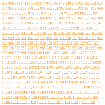
838
839
840
841
842
843
844
845
846
847
848
849
850
851
852
853
854
855
856
857
858
859
860
861
862
863
864
865
866
867
868
869
870
871
872
873
874
875
876
877
878
879
880
881
882
883
884
885
886
887
888
889
890
891
892
893
894
895
896
897
898
899
900
901
902
903
904
905
906
907
908
909
910
911
912
913
914
915
916
917
918
919
920
921
922
923
924
925
926
927
928
929
930
931
932
933
934
935
936
937
938
939
940
941
942
943
944
945
946
947
948
949
950
951
952
953
954
955
956
957
958
959
960
961
962
963
964
965
966
967
968
969
970
971
972
973
974
975
976
977
978
979
980
981
982
983
984
985
986
987
988
989
990
991
992
993
994
995
996
997
998
999
1,000
1,001
1,002
1,003
1,004
1,005
1,006
1,007
1,008
1,009
1,010
1,011
1,012
1,013
1,014
1,015
1,016
1,017
1,018
1,019
1,020
1,021
1,022
1,023
1,024
1,025
1,026
1,027
1,028
1,029
1,030
1,031
1,032
1,033
1,034
1,035
1,036
1,037
1,038
1,039
1,040
1,041
1,042
1,043
1,044
1,045
1,046
1,047
1,048
1,049
1,050
1,051
1,052
1,053
1,054
1,055
1,056
1,057
1,058
1,059
1,060
1,061
1,062
1,063
1,064
1,065
1,066
1,067
1,068
1,069
1,070
1,071
1,072
1,073
1,074
1,075
1,076
1,077
1,078
1,079
1,080
1,081
1,082
1,083
1,084
1,085
1,086
1,087
1,088
1,089
1,090
1,091
1,092
1,093
1,094
1,095
1,096
1,097
1,098
1,099
1,100
1,101
1,102
1,103
1,104
1,105
1,106
1,107
1,108
1,109
1,110
1,111
1,112
1,113
1,114
1,115
1,116