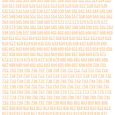
500
501
502
503
504
505
506
507
508
509
510
511
512
513
514
515
516
517
518
519
520
521
522
523
524
525
526
527
528
529
530
531
532
533
534
535
536
537
538
539
540
541
542
543
544
545
546
547
548
549
550
551
552
553
554
555
556
557
558
559
560
561
562
563
564
565
566
567
568
569
570
571
572
573
574
575
576
577
578
579
580
581
582
583
584
585
586
587
588
589
590
591
592
593
594
595
596
597
598
599
600
601
602
603
604
605
606
607
608
609
610
611
612
613
614
615
616
617
618
619
620
621
622
623
624
625
626
627
628
629
630
631
632
633
634
635
636
637
638
639
640
641
642
643
644
645
646
647
648
649
650
651
652
653
654
655
656
657
658
659
660
661
662
663
664
665
666
667
668
669
670
671
672
673
674
675
676
677
678
679
680
681
682
683
684
685
686
687
688
689
690
691
692
693
694
695
696
697
698
699
700
701
702
703
704
705
706
707
708
709
710
711
712
713
714
715
716
717
718
719
720
721
722
723
724
725
726
727
728
729
730
731
732
733
734
735
736
737
738
739
740
741
742
743
744
745
746
747
748
749
750
751
752
753
754
755
756
757
758
759
760
761
762
763
764
765
766
767
768
769
770
771
772
773
774
775
776
777
778
779
780
781
782
783
784
785
786
787
788
789
790
791
792
793
794
795
796
797
798
799
800
801
802
803
804
805
806
807
808
809
810
811
812
813
814
815
816
817
818
819
820
821
822
823
824
825
826
827
828
829
830
831
832
833
834
835
836
837