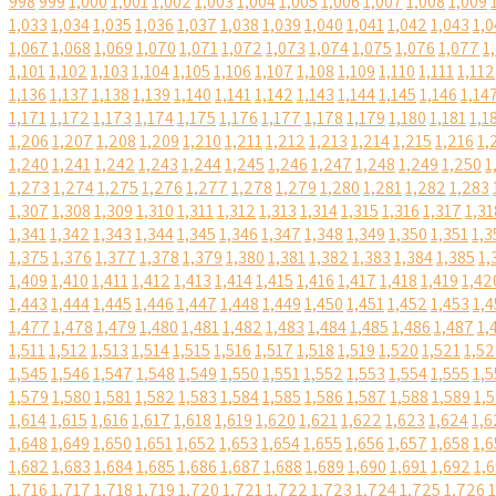
998
999
1,000
1,001
1,002
1,003
1,004
1,005
1,006
1,007
1,008
1,009
1,033
1,034
1,035
1,036
1,037
1,038
1,039
1,040
1,041
1,042
1,043
1,0
1,067
1,068
1,069
1,070
1,071
1,072
1,073
1,074
1,075
1,076
1,077
1
1,101
1,102
1,103
1,104
1,105
1,106
1,107
1,108
1,109
1,110
1,111
1,112
1,136
1,137
1,138
1,139
1,140
1,141
1,142
1,143
1,144
1,145
1,146
1,14
1,171
1,172
1,173
1,174
1,175
1,176
1,177
1,178
1,179
1,180
1,181
1,1
1,206
1,207
1,208
1,209
1,210
1,211
1,212
1,213
1,214
1,215
1,216
1,
1,240
1,241
1,242
1,243
1,244
1,245
1,246
1,247
1,248
1,249
1,250
1
1,273
1,274
1,275
1,276
1,277
1,278
1,279
1,280
1,281
1,282
1,283
1,307
1,308
1,309
1,310
1,311
1,312
1,313
1,314
1,315
1,316
1,317
1,31
1,341
1,342
1,343
1,344
1,345
1,346
1,347
1,348
1,349
1,350
1,351
1,3
1,375
1,376
1,377
1,378
1,379
1,380
1,381
1,382
1,383
1,384
1,385
1,
1,409
1,410
1,411
1,412
1,413
1,414
1,415
1,416
1,417
1,418
1,419
1,42
1,443
1,444
1,445
1,446
1,447
1,448
1,449
1,450
1,451
1,452
1,453
1,4
1,477
1,478
1,479
1,480
1,481
1,482
1,483
1,484
1,485
1,486
1,487
1,
1,511
1,512
1,513
1,514
1,515
1,516
1,517
1,518
1,519
1,520
1,521
1,5
1,545
1,546
1,547
1,548
1,549
1,550
1,551
1,552
1,553
1,554
1,555
1,5
1,579
1,580
1,581
1,582
1,583
1,584
1,585
1,586
1,587
1,588
1,589
1,
1,614
1,615
1,616
1,617
1,618
1,619
1,620
1,621
1,622
1,623
1,624
1,6
1,648
1,649
1,650
1,651
1,652
1,653
1,654
1,655
1,656
1,657
1,658
1,6
1,682
1,683
1,684
1,685
1,686
1,687
1,688
1,689
1,690
1,691
1,692
1,
1,716
1,717
1,718
1,719
1,720
1,721
1,722
1,723
1,724
1,725
1,726