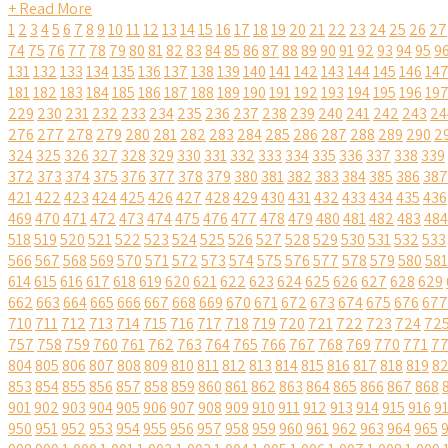
+ Read More
1
2
3
4
5
6
7
8
9
10
11
12
13
14
15
16
17
18
19
20
21
22
23
24
25
26
27
74
75
76
77
78
79
80
81
82
83
84
85
86
87
88
89
90
91
92
93
94
95
9
131
132
133
134
135
136
137
138
139
140
141
142
143
144
145
146
14
181
182
183
184
185
186
187
188
189
190
191
192
193
194
195
196
19
229
230
231
232
233
234
235
236
237
238
239
240
241
242
243
24
276
277
278
279
280
281
282
283
284
285
286
287
288
289
290
2
324
325
326
327
328
329
330
331
332
333
334
335
336
337
338
339
372
373
374
375
376
377
378
379
380
381
382
383
384
385
386
387
421
422
423
424
425
426
427
428
429
430
431
432
433
434
435
436
469
470
471
472
473
474
475
476
477
478
479
480
481
482
483
484
518
519
520
521
522
523
524
525
526
527
528
529
530
531
532
533
566
567
568
569
570
571
572
573
574
575
576
577
578
579
580
581
614
615
616
617
618
619
620
621
622
623
624
625
626
627
628
629
662
663
664
665
666
667
668
669
670
671
672
673
674
675
676
677
710
711
712
713
714
715
716
717
718
719
720
721
722
723
724
72
757
758
759
760
761
762
763
764
765
766
767
768
769
770
771
7
804
805
806
807
808
809
810
811
812
813
814
815
816
817
818
819
8
853
854
855
856
857
858
859
860
861
862
863
864
865
866
867
868
901
902
903
904
905
906
907
908
909
910
911
912
913
914
915
916
9
950
951
952
953
954
955
956
957
958
959
960
961
962
963
964
965