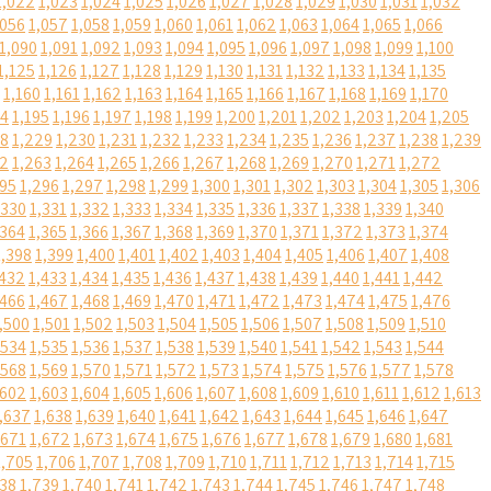
1,022
1,023
1,024
1,025
1,026
1,027
1,028
1,029
1,030
1,031
1,032
,056
1,057
1,058
1,059
1,060
1,061
1,062
1,063
1,064
1,065
1,066
1,090
1,091
1,092
1,093
1,094
1,095
1,096
1,097
1,098
1,099
1,100
1,125
1,126
1,127
1,128
1,129
1,130
1,131
1,132
1,133
1,134
1,135
1,160
1,161
1,162
1,163
1,164
1,165
1,166
1,167
1,168
1,169
1,170
94
1,195
1,196
1,197
1,198
1,199
1,200
1,201
1,202
1,203
1,204
1,205
28
1,229
1,230
1,231
1,232
1,233
1,234
1,235
1,236
1,237
1,238
1,239
62
1,263
1,264
1,265
1,266
1,267
1,268
1,269
1,270
1,271
1,272
295
1,296
1,297
1,298
1,299
1,300
1,301
1,302
1,303
1,304
1,305
1,306
,330
1,331
1,332
1,333
1,334
1,335
1,336
1,337
1,338
1,339
1,340
,364
1,365
1,366
1,367
1,368
1,369
1,370
1,371
1,372
1,373
1,374
1,398
1,399
1,400
1,401
1,402
1,403
1,404
1,405
1,406
1,407
1,408
,432
1,433
1,434
1,435
1,436
1,437
1,438
1,439
1,440
1,441
1,442
,466
1,467
1,468
1,469
1,470
1,471
1,472
1,473
1,474
1,475
1,476
,500
1,501
1,502
1,503
1,504
1,505
1,506
1,507
1,508
1,509
1,510
,534
1,535
1,536
1,537
1,538
1,539
1,540
1,541
1,542
1,543
1,544
,568
1,569
1,570
1,571
1,572
1,573
1,574
1,575
1,576
1,577
1,578
,602
1,603
1,604
1,605
1,606
1,607
1,608
1,609
1,610
1,611
1,612
1,613
,637
1,638
1,639
1,640
1,641
1,642
1,643
1,644
1,645
1,646
1,647
,671
1,672
1,673
1,674
1,675
1,676
1,677
1,678
1,679
1,680
1,681
1,705
1,706
1,707
1,708
1,709
1,710
1,711
1,712
1,713
1,714
1,715
738
1,739
1,740
1,741
1,742
1,743
1,744
1,745
1,746
1,747
1,748