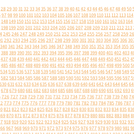
28
29
30
31
32
33
34
35
36
37
38
39
40
41
42
43
44
45
46
47
48
49
50
6
97
98
99
100
101
102
103
104
105
106
107
108
109
110
111
112
113
114
7
148
149
150
151
152
153
154
155
156
157
158
159
160
161
162
163
164
7
198
199
200
201
202
203
204
205
206
207
208
209
210
211
212
213
4
245
246
247
248
249
250
251
252
253
254
255
256
257
258
259
2
91
292
293
294
295
296
297
298
299
300
301
302
303
304
305
306
30
340
341
342
343
344
345
346
347
348
349
350
351
352
353
354
355
3
388
389
390
391
392
393
394
395
396
397
398
399
400
401
402
403
4
437
438
439
440
441
442
443
444
445
446
447
448
449
450
451
452
4
485
486
487
488
489
490
491
492
493
494
495
496
497
498
499
500
5
534
535
536
537
538
539
540
541
542
543
544
545
546
547
548
549
5
582
583
584
585
586
587
588
589
590
591
592
593
594
595
596
597
5
630
631
632
633
634
635
636
637
638
639
640
641
642
643
644
645
64
678
679
680
681
682
683
684
685
686
687
688
689
690
691
692
693
6
5
726
727
728
729
730
731
732
733
734
735
736
737
738
739
740
74
72
773
774
775
776
777
778
779
780
781
782
783
784
785
786
787
20
821
822
823
824
825
826
827
828
829
830
831
832
833
834
835
83
869
870
871
872
873
874
875
876
877
878
879
880
881
882
883
884
8
17
918
919
920
921
922
923
924
925
926
927
928
929
930
931
932
93
966
967
968
969
970
971
972
973
974
975
976
977
978
979
980
981
9