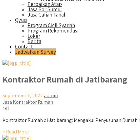
Perbaikan Atap
Jasa Bor Sumur
Jasa Galian Tanah
Qyusi
Program Cicil Syariah
Program Rekomendasi
Loker
Berita
Contact
Jadwalkan Survey
Kontraktor Rumah di Jatibarang
September 7, 2022
admin
Jasa Kontraktor Rumah
Off
Kontraktor Rumah di Jatibarang: Mengakui Penyusunan Rumah I
+ Read More