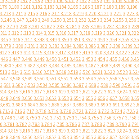
45
3,146
3,147
3,148
3,149
3,150
3,151
3,152
3,153
3,154
3,155
3,156
3
,179
3,180
3,181
3,182
3,183
3,184
3,185
3,186
3,187
3,188
3,189
3,190
3,213
3,214
3,215
3,216
3,217
3,218
3,219
3,220
3,221
3,222
3,223
3
3,246
3,247
3,248
3,249
3,250
3,251
3,252
3,253
3,254
3,255
3,256
8
3,279
3,280
3,281
3,282
3,283
3,284
3,285
3,286
3,287
3,288
3,28
,311
3,312
3,313
3,314
3,315
3,316
3,317
3,318
3,319
3,320
3,321
3,32
,345
3,346
3,347
3,348
3,349
3,350
3,351
3,352
3,353
3,354
3,355
3,3
3,379
3,380
3,381
3,382
3,383
3,384
3,385
3,386
3,387
3,388
3,389
3,
,412
3,413
3,414
3,415
3,416
3,417
3,418
3,419
3,420
3,421
3,422
3,42
,446
3,447
3,448
3,449
3,450
3,451
3,452
3,453
3,454
3,455
3,456
3,4
3,480
3,481
3,482
3,483
3,484
3,485
3,486
3,487
3,488
3,489
3,490
3,
,513
3,514
3,515
3,516
3,517
3,518
3,519
3,520
3,521
3,522
3,523
3,52
,547
3,548
3,549
3,550
3,551
3,552
3,553
3,554
3,555
3,556
3,557
3,5
3,581
3,582
3,583
3,584
3,585
3,586
3,587
3,588
3,589
3,590
3,591
3,
614
3,615
3,616
3,617
3,618
3,619
3,620
3,621
3,622
3,623
3,624
3,62
,648
3,649
3,650
3,651
3,652
3,653
3,654
3,655
3,656
3,657
3,658
3,6
3,682
3,683
3,684
3,685
3,686
3,687
3,688
3,689
3,690
3,691
3,692
3,
3,715
3,716
3,717
3,718
3,719
3,720
3,721
3,722
3,723
3,724
3,725
3
3,748
3,749
3,750
3,751
3,752
3,753
3,754
3,755
3,756
3,757
3,758
80
3,781
3,782
3,783
3,784
3,785
3,786
3,787
3,788
3,789
3,790
3,791
814
3,815
3,816
3,817
3,818
3,819
3,820
3,821
3,822
3,823
3,824
3,82
,848
3,849
3,850
3,851
3,852
3,853
3,854
3,855
3,856
3,857
3,858
3,8