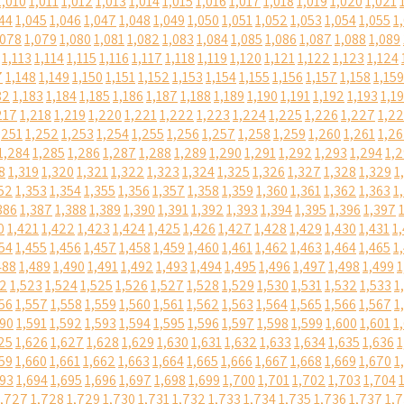
1,010
1,011
1,012
1,013
1,014
1,015
1,016
1,017
1,018
1,019
1,020
1,021
44
1,045
1,046
1,047
1,048
1,049
1,050
1,051
1,052
1,053
1,054
1,055
1
,078
1,079
1,080
1,081
1,082
1,083
1,084
1,085
1,086
1,087
1,088
1,089
1,113
1,114
1,115
1,116
1,117
1,118
1,119
1,120
1,121
1,122
1,123
1,124
7
1,148
1,149
1,150
1,151
1,152
1,153
1,154
1,155
1,156
1,157
1,158
1,159
82
1,183
1,184
1,185
1,186
1,187
1,188
1,189
1,190
1,191
1,192
1,193
1,1
217
1,218
1,219
1,220
1,221
1,222
1,223
1,224
1,225
1,226
1,227
1,2
,251
1,252
1,253
1,254
1,255
1,256
1,257
1,258
1,259
1,260
1,261
1,2
1,284
1,285
1,286
1,287
1,288
1,289
1,290
1,291
1,292
1,293
1,294
1,
8
1,319
1,320
1,321
1,322
1,323
1,324
1,325
1,326
1,327
1,328
1,329
1
52
1,353
1,354
1,355
1,356
1,357
1,358
1,359
1,360
1,361
1,362
1,363
1
386
1,387
1,388
1,389
1,390
1,391
1,392
1,393
1,394
1,395
1,396
1,397
0
1,421
1,422
1,423
1,424
1,425
1,426
1,427
1,428
1,429
1,430
1,431
1
54
1,455
1,456
1,457
1,458
1,459
1,460
1,461
1,462
1,463
1,464
1,465
1
488
1,489
1,490
1,491
1,492
1,493
1,494
1,495
1,496
1,497
1,498
1,499
1
22
1,523
1,524
1,525
1,526
1,527
1,528
1,529
1,530
1,531
1,532
1,533
1
56
1,557
1,558
1,559
1,560
1,561
1,562
1,563
1,564
1,565
1,566
1,567
1
590
1,591
1,592
1,593
1,594
1,595
1,596
1,597
1,598
1,599
1,600
1,601
1
25
1,626
1,627
1,628
1,629
1,630
1,631
1,632
1,633
1,634
1,635
1,636
1
59
1,660
1,661
1,662
1,663
1,664
1,665
1,666
1,667
1,668
1,669
1,670
1
693
1,694
1,695
1,696
1,697
1,698
1,699
1,700
1,701
1,702
1,703
1,704
1,727
1,728
1,729
1,730
1,731
1,732
1,733
1,734
1,735
1,736
1,737
1,