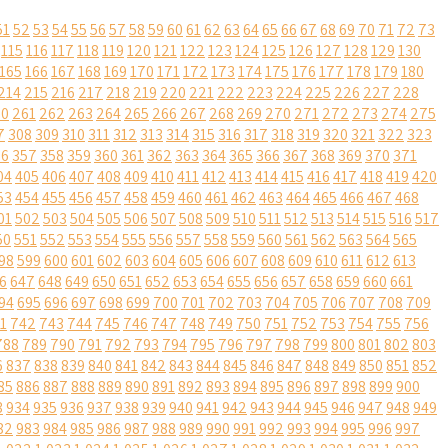
51
52
53
54
55
56
57
58
59
60
61
62
63
64
65
66
67
68
69
70
71
72
73
115
116
117
118
119
120
121
122
123
124
125
126
127
128
129
130
165
166
167
168
169
170
171
172
173
174
175
176
177
178
179
180
214
215
216
217
218
219
220
221
222
223
224
225
226
227
228
60
261
262
263
264
265
266
267
268
269
270
271
272
273
274
275
7
308
309
310
311
312
313
314
315
316
317
318
319
320
321
322
323
56
357
358
359
360
361
362
363
364
365
366
367
368
369
370
371
04
405
406
407
408
409
410
411
412
413
414
415
416
417
418
419
420
53
454
455
456
457
458
459
460
461
462
463
464
465
466
467
468
01
502
503
504
505
506
507
508
509
510
511
512
513
514
515
516
517
50
551
552
553
554
555
556
557
558
559
560
561
562
563
564
565
98
599
600
601
602
603
604
605
606
607
608
609
610
611
612
613
6
647
648
649
650
651
652
653
654
655
656
657
658
659
660
661
94
695
696
697
698
699
700
701
702
703
704
705
706
707
708
709
1
742
743
744
745
746
747
748
749
750
751
752
753
754
755
756
788
789
790
791
792
793
794
795
796
797
798
799
800
801
802
803
6
837
838
839
840
841
842
843
844
845
846
847
848
849
850
851
852
85
886
887
888
889
890
891
892
893
894
895
896
897
898
899
900
3
934
935
936
937
938
939
940
941
942
943
944
945
946
947
948
949
82
983
984
985
986
987
988
989
990
991
992
993
994
995
996
997