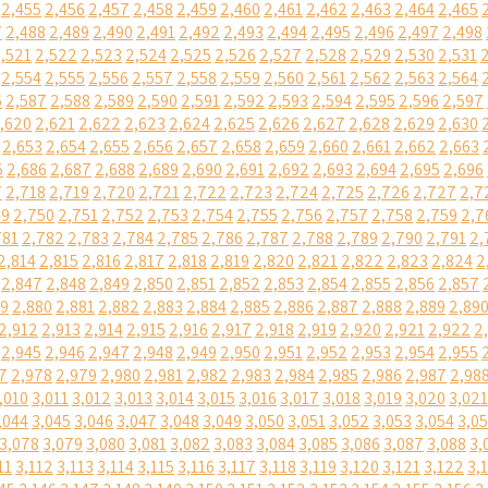
2,455
2,456
2,457
2,458
2,459
2,460
2,461
2,462
2,463
2,464
2,465
7
2,488
2,489
2,490
2,491
2,492
2,493
2,494
2,495
2,496
2,497
2,498
,521
2,522
2,523
2,524
2,525
2,526
2,527
2,528
2,529
2,530
2,531
2,554
2,555
2,556
2,557
2,558
2,559
2,560
2,561
2,562
2,563
2,564
6
2,587
2,588
2,589
2,590
2,591
2,592
2,593
2,594
2,595
2,596
2,597
,620
2,621
2,622
2,623
2,624
2,625
2,626
2,627
2,628
2,629
2,630
2,653
2,654
2,655
2,656
2,657
2,658
2,659
2,660
2,661
2,662
2,663
5
2,686
2,687
2,688
2,689
2,690
2,691
2,692
2,693
2,694
2,695
2,696
7
2,718
2,719
2,720
2,721
2,722
2,723
2,724
2,725
2,726
2,727
2,7
49
2,750
2,751
2,752
2,753
2,754
2,755
2,756
2,757
2,758
2,759
2,7
781
2,782
2,783
2,784
2,785
2,786
2,787
2,788
2,789
2,790
2,791
2,
2,814
2,815
2,816
2,817
2,818
2,819
2,820
2,821
2,822
2,823
2,824
2
2,847
2,848
2,849
2,850
2,851
2,852
2,853
2,854
2,855
2,856
2,857
79
2,880
2,881
2,882
2,883
2,884
2,885
2,886
2,887
2,888
2,889
2,89
2,912
2,913
2,914
2,915
2,916
2,917
2,918
2,919
2,920
2,921
2,922
2
2,945
2,946
2,947
2,948
2,949
2,950
2,951
2,952
2,953
2,954
2,955
7
2,978
2,979
2,980
2,981
2,982
2,983
2,984
2,985
2,986
2,987
2,98
,010
3,011
3,012
3,013
3,014
3,015
3,016
3,017
3,018
3,019
3,020
3,021
,044
3,045
3,046
3,047
3,048
3,049
3,050
3,051
3,052
3,053
3,054
3,0
3,078
3,079
3,080
3,081
3,082
3,083
3,084
3,085
3,086
3,087
3,088
3,
11
3,112
3,113
3,114
3,115
3,116
3,117
3,118
3,119
3,120
3,121
3,122
3,