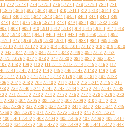
71
1,772
1,773
1,774
1,775
1,776
1,777
1,778
1,779
1,780
1,781
4
1,805
1,806
1,807
1,808
1,809
1,810
1,811
1,812
1,813
1,814
1,815
1,839
1,840
1,841
1,842
1,843
1,844
1,845
1,846
1,847
1,848
1,849
,873
1,874
1,875
1,876
1,877
1,878
1,879
1,880
1,881
1,882
1,883
,907
1,908
1,909
1,910
1,911
1,912
1,913
1,914
1,915
1,916
1,917
1,918
1,942
1,943
1,944
1,945
1,946
1,947
1,948
1,949
1,950
1,951
1,952
1,976
1,977
1,978
1,979
1,980
1,981
1,982
1,983
1,984
1,985
1,986
9
2,010
2,011
2,012
2,013
2,014
2,015
2,016
2,017
2,018
2,019
2,020
2,043
2,044
2,045
2,046
2,047
2,048
2,049
2,050
2,051
2,052
2,075
2,076
2,077
2,078
2,079
2,080
2,081
2,082
2,083
2,084
,107
2,108
2,109
2,110
2,111
2,112
2,113
2,114
2,115
2,116
2,117
140
2,141
2,142
2,143
2,144
2,145
2,146
2,147
2,148
2,149
2,150
73
2,174
2,175
2,176
2,177
2,178
2,179
2,180
2,181
2,182
2,183
206
2,207
2,208
2,209
2,210
2,211
2,212
2,213
2,214
2,215
2,216
238
2,239
2,240
2,241
2,242
2,243
2,244
2,245
2,246
2,247
2,248
70
2,271
2,272
2,273
2,274
2,275
2,276
2,277
2,278
2,279
2,280
02
2,303
2,304
2,305
2,306
2,307
2,308
2,309
2,310
2,311
2,312
2,335
2,336
2,337
2,338
2,339
2,340
2,341
2,342
2,343
2,344
2,345
2,368
2,369
2,370
2,371
2,372
2,373
2,374
2,375
2,376
2,377
2,400
2,401
2,402
2,403
2,404
2,405
2,406
2,407
2,408
2,409
2,410
2,433
2,434
2,435
2,436
2,437
2,438
2,439
2,440
2,441
2,442
2,443