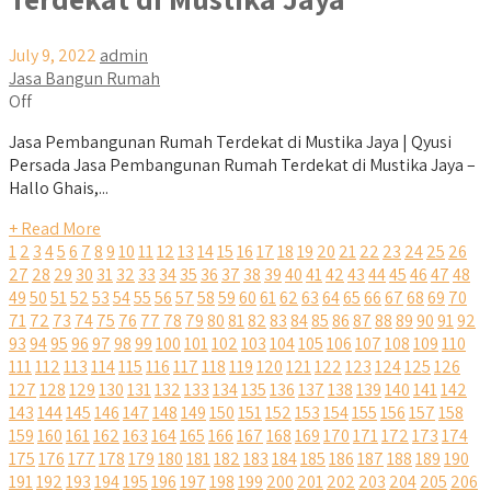
July 9, 2022
admin
Jasa Bangun Rumah
Off
Jasa Pembangunan Rumah Terdekat di Mustika Jaya | Qyusi
Persada Jasa Pembangunan Rumah Terdekat di Mustika Jaya –
Hallo Ghais,...
+ Read More
1
2
3
4
5
6
7
8
9
10
11
12
13
14
15
16
17
18
19
20
21
22
23
24
25
26
27
28
29
30
31
32
33
34
35
36
37
38
39
40
41
42
43
44
45
46
47
48
49
50
51
52
53
54
55
56
57
58
59
60
61
62
63
64
65
66
67
68
69
70
71
72
73
74
75
76
77
78
79
80
81
82
83
84
85
86
87
88
89
90
91
92
93
94
95
96
97
98
99
100
101
102
103
104
105
106
107
108
109
110
111
112
113
114
115
116
117
118
119
120
121
122
123
124
125
126
127
128
129
130
131
132
133
134
135
136
137
138
139
140
141
142
143
144
145
146
147
148
149
150
151
152
153
154
155
156
157
158
159
160
161
162
163
164
165
166
167
168
169
170
171
172
173
174
175
176
177
178
179
180
181
182
183
184
185
186
187
188
189
190
191
192
193
194
195
196
197
198
199
200
201
202
203
204
205
206