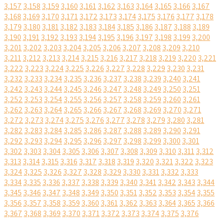
3,157
3,158
3,159
3,160
3,161
3,162
3,163
3,164
3,165
3,166
3,167
3,168
3,169
3,170
3,171
3,172
3,173
3,174
3,175
3,176
3,177
3,178
3,179
3,180
3,181
3,182
3,183
3,184
3,185
3,186
3,187
3,188
3,189
3,190
3,191
3,192
3,193
3,194
3,195
3,196
3,197
3,198
3,199
3,200
3,201
3,202
3,203
3,204
3,205
3,206
3,207
3,208
3,209
3,210
3,211
3,212
3,213
3,214
3,215
3,216
3,217
3,218
3,219
3,220
3,221
3,222
3,223
3,224
3,225
3,226
3,227
3,228
3,229
3,230
3,231
3,232
3,233
3,234
3,235
3,236
3,237
3,238
3,239
3,240
3,241
3,242
3,243
3,244
3,245
3,246
3,247
3,248
3,249
3,250
3,251
3,252
3,253
3,254
3,255
3,256
3,257
3,258
3,259
3,260
3,261
3,262
3,263
3,264
3,265
3,266
3,267
3,268
3,269
3,270
3,271
3,272
3,273
3,274
3,275
3,276
3,277
3,278
3,279
3,280
3,281
3,282
3,283
3,284
3,285
3,286
3,287
3,288
3,289
3,290
3,291
3,292
3,293
3,294
3,295
3,296
3,297
3,298
3,299
3,300
3,301
3,302
3,303
3,304
3,305
3,306
3,307
3,308
3,309
3,310
3,311
3,312
3,313
3,314
3,315
3,316
3,317
3,318
3,319
3,320
3,321
3,322
3,323
3,324
3,325
3,326
3,327
3,328
3,329
3,330
3,331
3,332
3,333
3,334
3,335
3,336
3,337
3,338
3,339
3,340
3,341
3,342
3,343
3,344
3,345
3,346
3,347
3,348
3,349
3,350
3,351
3,352
3,353
3,354
3,355
3,356
3,357
3,358
3,359
3,360
3,361
3,362
3,363
3,364
3,365
3,366
3,367
3,368
3,369
3,370
3,371
3,372
3,373
3,374
3,375
3,376