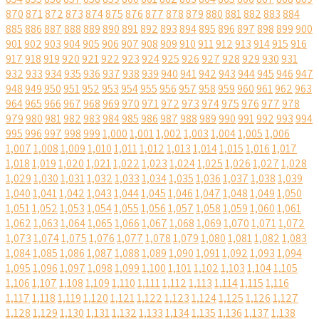
870
871
872
873
874
875
876
877
878
879
880
881
882
883
884
885
886
887
888
889
890
891
892
893
894
895
896
897
898
899
900
901
902
903
904
905
906
907
908
909
910
911
912
913
914
915
916
917
918
919
920
921
922
923
924
925
926
927
928
929
930
931
932
933
934
935
936
937
938
939
940
941
942
943
944
945
946
947
948
949
950
951
952
953
954
955
956
957
958
959
960
961
962
963
964
965
966
967
968
969
970
971
972
973
974
975
976
977
978
979
980
981
982
983
984
985
986
987
988
989
990
991
992
993
994
995
996
997
998
999
1,000
1,001
1,002
1,003
1,004
1,005
1,006
1,007
1,008
1,009
1,010
1,011
1,012
1,013
1,014
1,015
1,016
1,017
1,018
1,019
1,020
1,021
1,022
1,023
1,024
1,025
1,026
1,027
1,028
1,029
1,030
1,031
1,032
1,033
1,034
1,035
1,036
1,037
1,038
1,039
1,040
1,041
1,042
1,043
1,044
1,045
1,046
1,047
1,048
1,049
1,050
1,051
1,052
1,053
1,054
1,055
1,056
1,057
1,058
1,059
1,060
1,061
1,062
1,063
1,064
1,065
1,066
1,067
1,068
1,069
1,070
1,071
1,072
1,073
1,074
1,075
1,076
1,077
1,078
1,079
1,080
1,081
1,082
1,083
1,084
1,085
1,086
1,087
1,088
1,089
1,090
1,091
1,092
1,093
1,094
1,095
1,096
1,097
1,098
1,099
1,100
1,101
1,102
1,103
1,104
1,105
1,106
1,107
1,108
1,109
1,110
1,111
1,112
1,113
1,114
1,115
1,116
1,117
1,118
1,119
1,120
1,121
1,122
1,123
1,124
1,125
1,126
1,127
1,128
1,129
1,130
1,131
1,132
1,133
1,134
1,135
1,136
1,137
1,138