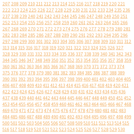
207
208
209
210
211
212
213
214
215
216
217
218
219
220
221
222
223
224
225
226
227
228
229
230
231
232
233
234
235
236
237
238
239
240
241
242
243
244
245
246
247
248
249
250
251
252
253
254
255
256
257
258
259
260
261
262
263
264
265
266
267
268
269
270
271
272
273
274
275
276
277
278
279
280
281
282
283
284
285
286
287
288
289
290
291
292
293
294
295
296
297
298
299
300
301
302
303
304
305
306
307
308
309
310
311
312
313
314
315
316
317
318
319
320
321
322
323
324
325
326
327
328
329
330
331
332
333
334
335
336
337
338
339
340
341
342
343
344
345
346
347
348
349
350
351
352
353
354
355
356
357
358
359
360
361
362
363
364
365
366
367
368
369
370
371
372
373
374
375
376
377
378
379
380
381
382
383
384
385
386
387
388
389
390
391
392
393
394
395
396
397
398
399
400
401
402
403
404
405
406
407
408
409
410
411
412
413
414
415
416
417
418
419
420
421
422
423
424
425
426
427
428
429
430
431
432
433
434
435
436
437
438
439
440
441
442
443
444
445
446
447
448
449
450
451
452
453
454
455
456
457
458
459
460
461
462
463
464
465
466
467
468
469
470
471
472
473
474
475
476
477
478
479
480
481
482
483
484
485
486
487
488
489
490
491
492
493
494
495
496
497
498
499
500
501
502
503
504
505
506
507
508
509
510
511
512
513
514
515
516
517
518
519
520
521
522
523
524
525
526
527
528
529
530