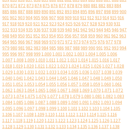
870
871
872
873
874
875
876
877
878
879
880
881
882
883
884
885
886
887
888
889
890
891
892
893
894
895
896
897
898
899
900
901
902
903
904
905
906
907
908
909
910
911
912
913
914
915
916
917
918
919
920
921
922
923
924
925
926
927
928
929
930
931
932
933
934
935
936
937
938
939
940
941
942
943
944
945
946
947
948
949
950
951
952
953
954
955
956
957
958
959
960
961
962
963
964
965
966
967
968
969
970
971
972
973
974
975
976
977
978
979
980
981
982
983
984
985
986
987
988
989
990
991
992
993
994
995
996
997
998
999
1,000
1,001
1,002
1,003
1,004
1,005
1,006
1,007
1,008
1,009
1,010
1,011
1,012
1,013
1,014
1,015
1,016
1,017
1,018
1,019
1,020
1,021
1,022
1,023
1,024
1,025
1,026
1,027
1,028
1,029
1,030
1,031
1,032
1,033
1,034
1,035
1,036
1,037
1,038
1,039
1,040
1,041
1,042
1,043
1,044
1,045
1,046
1,047
1,048
1,049
1,050
1,051
1,052
1,053
1,054
1,055
1,056
1,057
1,058
1,059
1,060
1,061
1,062
1,063
1,064
1,065
1,066
1,067
1,068
1,069
1,070
1,071
1,072
1,073
1,074
1,075
1,076
1,077
1,078
1,079
1,080
1,081
1,082
1,083
1,084
1,085
1,086
1,087
1,088
1,089
1,090
1,091
1,092
1,093
1,094
1,095
1,096
1,097
1,098
1,099
1,100
1,101
1,102
1,103
1,104
1,105
1,106
1,107
1,108
1,109
1,110
1,111
1,112
1,113
1,114
1,115
1,116
1,117
1,118
1,119
1,120
1,121
1,122
1,123
1,124
1,125
1,126
1,127
1,128
1,129
1,130
1,131
1,132
1,133
1,134
1,135
1,136
1,137
1,138