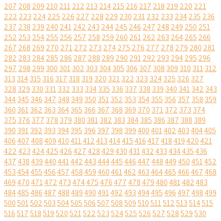
207
208
209
210
211
212
213
214
215
216
217
218
219
220
221
222
223
224
225
226
227
228
229
230
231
232
233
234
235
236
237
238
239
240
241
242
243
244
245
246
247
248
249
250
251
252
253
254
255
256
257
258
259
260
261
262
263
264
265
266
267
268
269
270
271
272
273
274
275
276
277
278
279
280
281
282
283
284
285
286
287
288
289
290
291
292
293
294
295
296
297
298
299
300
301
302
303
304
305
306
307
308
309
310
311
312
313
314
315
316
317
318
319
320
321
322
323
324
325
326
327
328
329
330
331
332
333
334
335
336
337
338
339
340
341
342
343
344
345
346
347
348
349
350
351
352
353
354
355
356
357
358
359
360
361
362
363
364
365
366
367
368
369
370
371
372
373
374
375
376
377
378
379
380
381
382
383
384
385
386
387
388
389
390
391
392
393
394
395
396
397
398
399
400
401
402
403
404
405
406
407
408
409
410
411
412
413
414
415
416
417
418
419
420
421
422
423
424
425
426
427
428
429
430
431
432
433
434
435
436
437
438
439
440
441
442
443
444
445
446
447
448
449
450
451
452
453
454
455
456
457
458
459
460
461
462
463
464
465
466
467
468
469
470
471
472
473
474
475
476
477
478
479
480
481
482
483
484
485
486
487
488
489
490
491
492
493
494
495
496
497
498
499
500
501
502
503
504
505
506
507
508
509
510
511
512
513
514
515
516
517
518
519
520
521
522
523
524
525
526
527
528
529
530