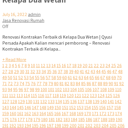
July 16, 2022
admin
Jasa Renovasi Rumah
Off
Renovasi Kontrakan Terbaik di Kelapa Dua Wetan | Qyusi
Persada Apakah Kalian mencari pemborong – Renovasi
Kontrakan Terbaik di Kelapa...
+ Read More
1
2
3
4
5
6
7
8
9
10
11
12
13
14
15
16
17
18
19
20
21
22
23
24
25
26
27
28
29
30
31
32
33
34
35
36
37
38
39
40
41
42
43
44
45
46
47
48
49
50
51
52
53
54
55
56
57
58
59
60
61
62
63
64
65
66
67
68
69
70
71
72
73
74
75
76
77
78
79
80
81
82
83
84
85
86
87
88
89
90
91
92
93
94
95
96
97
98
99
100
101
102
103
104
105
106
107
108
109
110
111
112
113
114
115
116
117
118
119
120
121
122
123
124
125
126
127
128
129
130
131
132
133
134
135
136
137
138
139
140
141
142
143
144
145
146
147
148
149
150
151
152
153
154
155
156
157
158
159
160
161
162
163
164
165
166
167
168
169
170
171
172
173
174
175
176
177
178
179
180
181
182
183
184
185
186
187
188
189
190
191
192
193
194
195
196
197
198
199
200
201
202
203
204
205
206