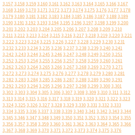
3,157
3,158
3,159
3,160
3,161
3,162
3,163
3,164
3,165
3,166
3,167
3,168
3,169
3,170
3,171
3,172
3,173
3,174
3,175
3,176
3,177
3,178
3,179
3,180
3,181
3,182
3,183
3,184
3,185
3,186
3,187
3,188
3,189
3,190
3,191
3,192
3,193
3,194
3,195
3,196
3,197
3,198
3,199
3,200
3,201
3,202
3,203
3,204
3,205
3,206
3,207
3,208
3,209
3,210
3,211
3,212
3,213
3,214
3,215
3,216
3,217
3,218
3,219
3,220
3,221
3,222
3,223
3,224
3,225
3,226
3,227
3,228
3,229
3,230
3,231
3,232
3,233
3,234
3,235
3,236
3,237
3,238
3,239
3,240
3,241
3,242
3,243
3,244
3,245
3,246
3,247
3,248
3,249
3,250
3,251
3,252
3,253
3,254
3,255
3,256
3,257
3,258
3,259
3,260
3,261
3,262
3,263
3,264
3,265
3,266
3,267
3,268
3,269
3,270
3,271
3,272
3,273
3,274
3,275
3,276
3,277
3,278
3,279
3,280
3,281
3,282
3,283
3,284
3,285
3,286
3,287
3,288
3,289
3,290
3,291
3,292
3,293
3,294
3,295
3,296
3,297
3,298
3,299
3,300
3,301
3,302
3,303
3,304
3,305
3,306
3,307
3,308
3,309
3,310
3,311
3,312
3,313
3,314
3,315
3,316
3,317
3,318
3,319
3,320
3,321
3,322
3,323
3,324
3,325
3,326
3,327
3,328
3,329
3,330
3,331
3,332
3,333
3,334
3,335
3,336
3,337
3,338
3,339
3,340
3,341
3,342
3,343
3,344
3,345
3,346
3,347
3,348
3,349
3,350
3,351
3,352
3,353
3,354
3,355
3,356
3,357
3,358
3,359
3,360
3,361
3,362
3,363
3,364
3,365
3,366
3,367
3,368
3,369
3,370
3,371
3,372
3,373
3,374
3,375
3,376