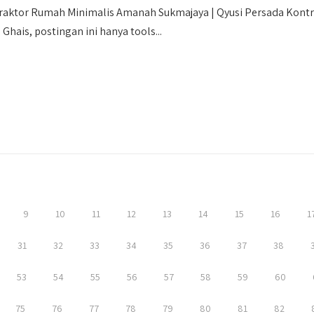
raktor Rumah Minimalis Amanah Sukmajaya | Qyusi Persada Kont
 Ghais, postingan ini hanya tools...
9
10
11
12
13
14
15
16
1
31
32
33
34
35
36
37
38
53
54
55
56
57
58
59
60
75
76
77
78
79
80
81
82