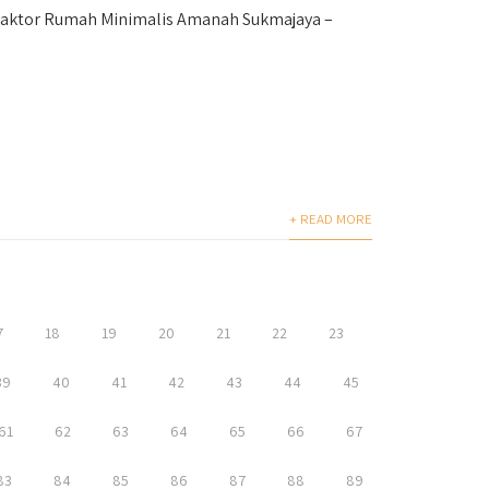
raktor Rumah Minimalis Amanah Sukmajaya –
+ READ MORE
7
18
19
20
21
22
23
39
40
41
42
43
44
45
61
62
63
64
65
66
67
83
84
85
86
87
88
89