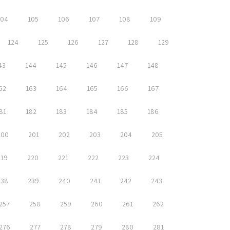
104
105
106
107
108
109
124
125
126
127
128
129
43
144
145
146
147
148
62
163
164
165
166
167
81
182
183
184
185
186
200
201
202
203
204
205
219
220
221
222
223
224
238
239
240
241
242
243
257
258
259
260
261
262
276
277
278
279
280
281