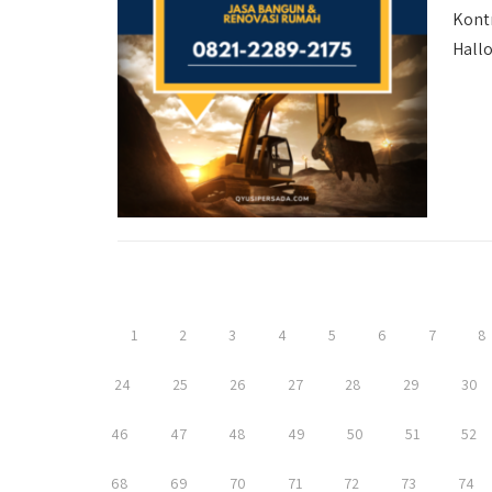
Kont
Hallo
1
2
3
4
5
6
7
8
24
25
26
27
28
29
30
46
47
48
49
50
51
52
68
69
70
71
72
73
74