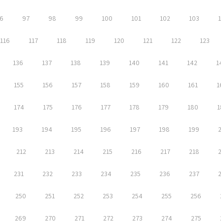
6
97
98
99
100
101
102
103
116
117
118
119
120
121
122
123
136
137
138
139
140
141
142
1
155
156
157
158
159
160
161
1
174
175
176
177
178
179
180
1
193
194
195
196
197
198
199
212
213
214
215
216
217
218
231
232
233
234
235
236
237
250
251
252
253
254
255
256
269
270
271
272
273
274
275