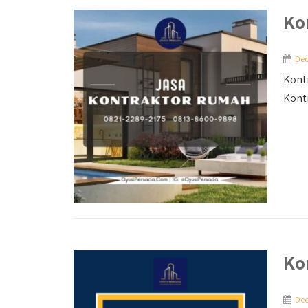
Ko
Dec
Kontr
Kont
Ko
Dec