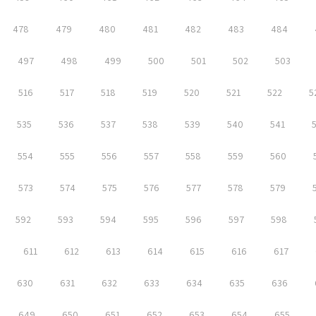
478
479
480
481
482
483
484
497
498
499
500
501
502
503
516
517
518
519
520
521
522
5
535
536
537
538
539
540
541
554
555
556
557
558
559
560
573
574
575
576
577
578
579
592
593
594
595
596
597
598
611
612
613
614
615
616
617
630
631
632
633
634
635
636
649
650
651
652
653
654
655