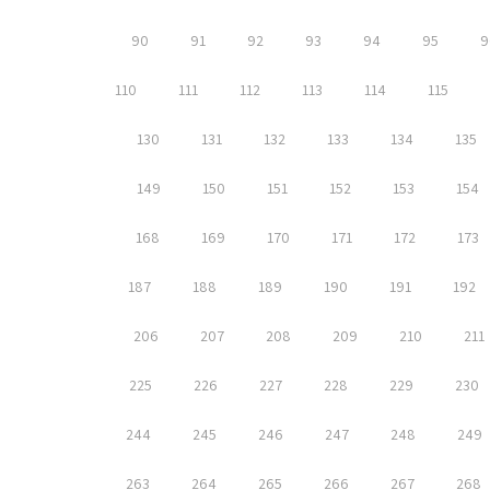
90
91
92
93
94
95
9
110
111
112
113
114
115
130
131
132
133
134
135
149
150
151
152
153
154
168
169
170
171
172
173
187
188
189
190
191
192
206
207
208
209
210
211
225
226
227
228
229
230
244
245
246
247
248
249
263
264
265
266
267
268