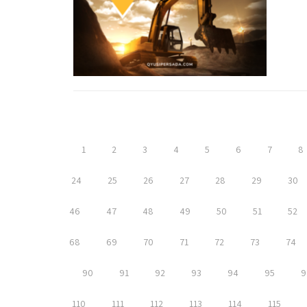
1
2
3
4
5
6
7
8
24
25
26
27
28
29
30
46
47
48
49
50
51
52
68
69
70
71
72
73
74
90
91
92
93
94
95
9
110
111
112
113
114
115