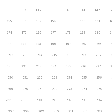
136
137
138
139
140
141
142
1
155
156
157
158
159
160
161
1
174
175
176
177
178
179
180
1
193
194
195
196
197
198
199
212
213
214
215
216
217
218
231
232
233
234
235
236
237
250
251
252
253
254
255
256
269
270
271
272
273
274
275
288
289
290
291
292
293
294
307
308
309
310
311
312
313