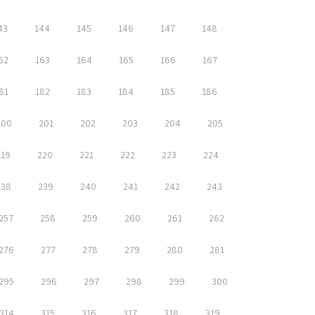
43
144
145
146
147
148
62
163
164
165
166
167
81
182
183
184
185
186
200
201
202
203
204
205
219
220
221
222
223
224
238
239
240
241
242
243
257
258
259
260
261
262
276
277
278
279
280
281
295
296
297
298
299
300
314
315
316
317
318
319