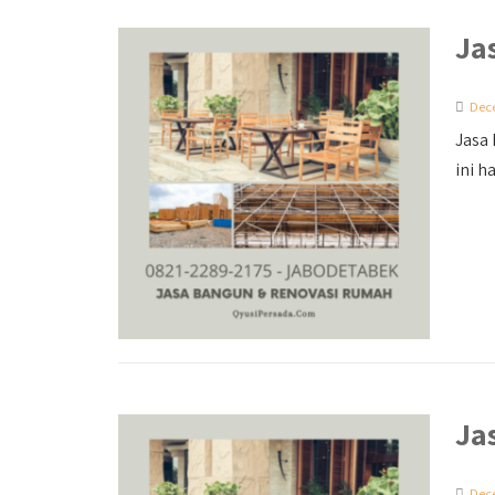
Ja
Dec
Jasa
ini ha
Ja
Dec