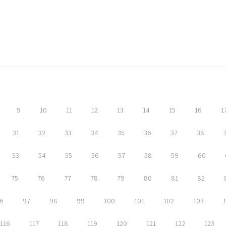
9
10
11
12
13
14
15
16
1
31
32
33
34
35
36
37
38
53
54
55
56
57
58
59
60
75
76
77
78
79
80
81
82
6
97
98
99
100
101
102
103
116
117
118
119
120
121
122
123