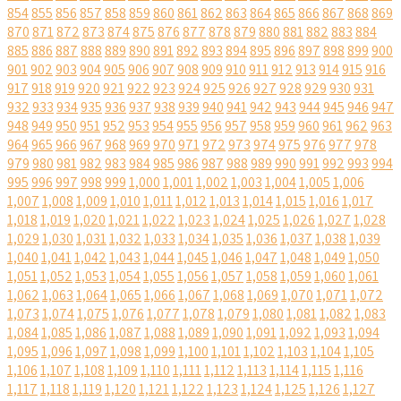
854
855
856
857
858
859
860
861
862
863
864
865
866
867
868
869
870
871
872
873
874
875
876
877
878
879
880
881
882
883
884
885
886
887
888
889
890
891
892
893
894
895
896
897
898
899
900
901
902
903
904
905
906
907
908
909
910
911
912
913
914
915
916
917
918
919
920
921
922
923
924
925
926
927
928
929
930
931
932
933
934
935
936
937
938
939
940
941
942
943
944
945
946
947
948
949
950
951
952
953
954
955
956
957
958
959
960
961
962
963
964
965
966
967
968
969
970
971
972
973
974
975
976
977
978
979
980
981
982
983
984
985
986
987
988
989
990
991
992
993
994
995
996
997
998
999
1,000
1,001
1,002
1,003
1,004
1,005
1,006
1,007
1,008
1,009
1,010
1,011
1,012
1,013
1,014
1,015
1,016
1,017
1,018
1,019
1,020
1,021
1,022
1,023
1,024
1,025
1,026
1,027
1,028
1,029
1,030
1,031
1,032
1,033
1,034
1,035
1,036
1,037
1,038
1,039
1,040
1,041
1,042
1,043
1,044
1,045
1,046
1,047
1,048
1,049
1,050
1,051
1,052
1,053
1,054
1,055
1,056
1,057
1,058
1,059
1,060
1,061
1,062
1,063
1,064
1,065
1,066
1,067
1,068
1,069
1,070
1,071
1,072
1,073
1,074
1,075
1,076
1,077
1,078
1,079
1,080
1,081
1,082
1,083
1,084
1,085
1,086
1,087
1,088
1,089
1,090
1,091
1,092
1,093
1,094
1,095
1,096
1,097
1,098
1,099
1,100
1,101
1,102
1,103
1,104
1,105
1,106
1,107
1,108
1,109
1,110
1,111
1,112
1,113
1,114
1,115
1,116
1,117
1,118
1,119
1,120
1,121
1,122
1,123
1,124
1,125
1,126
1,127