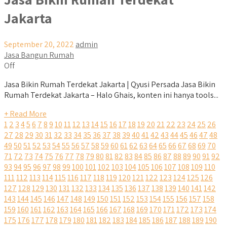
Jakarta
September 20, 2022
admin
Jasa Bangun Rumah
Off
Jasa Bikin Rumah Terdekat Jakarta | Qyusi Persada Jasa Bikin
Rumah Terdekat Jakarta – Halo Ghais, konten ini hanya tools...
+ Read More
1
2
3
4
5
6
7
8
9
10
11
12
13
14
15
16
17
18
19
20
21
22
23
24
25
26
27
28
29
30
31
32
33
34
35
36
37
38
39
40
41
42
43
44
45
46
47
48
49
50
51
52
53
54
55
56
57
58
59
60
61
62
63
64
65
66
67
68
69
70
71
72
73
74
75
76
77
78
79
80
81
82
83
84
85
86
87
88
89
90
91
92
93
94
95
96
97
98
99
100
101
102
103
104
105
106
107
108
109
110
111
112
113
114
115
116
117
118
119
120
121
122
123
124
125
126
127
128
129
130
131
132
133
134
135
136
137
138
139
140
141
142
143
144
145
146
147
148
149
150
151
152
153
154
155
156
157
158
159
160
161
162
163
164
165
166
167
168
169
170
171
172
173
174
175
176
177
178
179
180
181
182
183
184
185
186
187
188
189
190