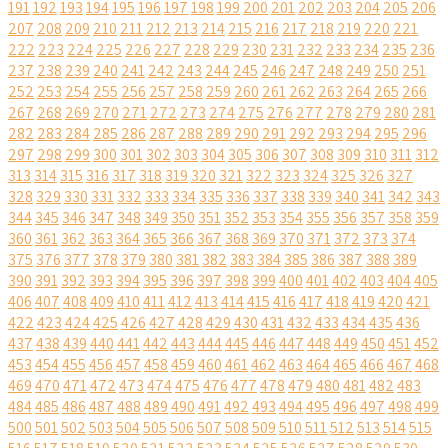
191
192
193
194
195
196
197
198
199
200
201
202
203
204
205
206
207
208
209
210
211
212
213
214
215
216
217
218
219
220
221
222
223
224
225
226
227
228
229
230
231
232
233
234
235
236
237
238
239
240
241
242
243
244
245
246
247
248
249
250
251
252
253
254
255
256
257
258
259
260
261
262
263
264
265
266
267
268
269
270
271
272
273
274
275
276
277
278
279
280
281
282
283
284
285
286
287
288
289
290
291
292
293
294
295
296
297
298
299
300
301
302
303
304
305
306
307
308
309
310
311
312
313
314
315
316
317
318
319
320
321
322
323
324
325
326
327
328
329
330
331
332
333
334
335
336
337
338
339
340
341
342
343
344
345
346
347
348
349
350
351
352
353
354
355
356
357
358
359
360
361
362
363
364
365
366
367
368
369
370
371
372
373
374
375
376
377
378
379
380
381
382
383
384
385
386
387
388
389
390
391
392
393
394
395
396
397
398
399
400
401
402
403
404
405
406
407
408
409
410
411
412
413
414
415
416
417
418
419
420
421
422
423
424
425
426
427
428
429
430
431
432
433
434
435
436
437
438
439
440
441
442
443
444
445
446
447
448
449
450
451
452
453
454
455
456
457
458
459
460
461
462
463
464
465
466
467
468
469
470
471
472
473
474
475
476
477
478
479
480
481
482
483
484
485
486
487
488
489
490
491
492
493
494
495
496
497
498
499
500
501
502
503
504
505
506
507
508
509
510
511
512
513
514
515