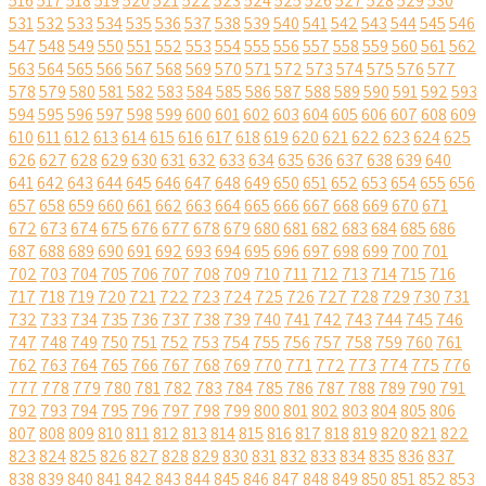
516
517
518
519
520
521
522
523
524
525
526
527
528
529
530
531
532
533
534
535
536
537
538
539
540
541
542
543
544
545
546
547
548
549
550
551
552
553
554
555
556
557
558
559
560
561
562
563
564
565
566
567
568
569
570
571
572
573
574
575
576
577
578
579
580
581
582
583
584
585
586
587
588
589
590
591
592
593
594
595
596
597
598
599
600
601
602
603
604
605
606
607
608
609
610
611
612
613
614
615
616
617
618
619
620
621
622
623
624
625
626
627
628
629
630
631
632
633
634
635
636
637
638
639
640
641
642
643
644
645
646
647
648
649
650
651
652
653
654
655
656
657
658
659
660
661
662
663
664
665
666
667
668
669
670
671
672
673
674
675
676
677
678
679
680
681
682
683
684
685
686
687
688
689
690
691
692
693
694
695
696
697
698
699
700
701
702
703
704
705
706
707
708
709
710
711
712
713
714
715
716
717
718
719
720
721
722
723
724
725
726
727
728
729
730
731
732
733
734
735
736
737
738
739
740
741
742
743
744
745
746
747
748
749
750
751
752
753
754
755
756
757
758
759
760
761
762
763
764
765
766
767
768
769
770
771
772
773
774
775
776
777
778
779
780
781
782
783
784
785
786
787
788
789
790
791
792
793
794
795
796
797
798
799
800
801
802
803
804
805
806
807
808
809
810
811
812
813
814
815
816
817
818
819
820
821
822
823
824
825
826
827
828
829
830
831
832
833
834
835
836
837
838
839
840
841
842
843
844
845
846
847
848
849
850
851
852
853