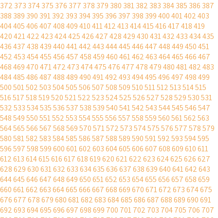
372
373
374
375
376
377
378
379
380
381
382
383
384
385
386
387
388
389
390
391
392
393
394
395
396
397
398
399
400
401
402
403
404
405
406
407
408
409
410
411
412
413
414
415
416
417
418
419
420
421
422
423
424
425
426
427
428
429
430
431
432
433
434
435
436
437
438
439
440
441
442
443
444
445
446
447
448
449
450
451
452
453
454
455
456
457
458
459
460
461
462
463
464
465
466
467
468
469
470
471
472
473
474
475
476
477
478
479
480
481
482
483
484
485
486
487
488
489
490
491
492
493
494
495
496
497
498
499
500
501
502
503
504
505
506
507
508
509
510
511
512
513
514
515
516
517
518
519
520
521
522
523
524
525
526
527
528
529
530
531
532
533
534
535
536
537
538
539
540
541
542
543
544
545
546
547
548
549
550
551
552
553
554
555
556
557
558
559
560
561
562
563
564
565
566
567
568
569
570
571
572
573
574
575
576
577
578
579
580
581
582
583
584
585
586
587
588
589
590
591
592
593
594
595
596
597
598
599
600
601
602
603
604
605
606
607
608
609
610
611
612
613
614
615
616
617
618
619
620
621
622
623
624
625
626
627
628
629
630
631
632
633
634
635
636
637
638
639
640
641
642
643
644
645
646
647
648
649
650
651
652
653
654
655
656
657
658
659
660
661
662
663
664
665
666
667
668
669
670
671
672
673
674
675
676
677
678
679
680
681
682
683
684
685
686
687
688
689
690
691
692
693
694
695
696
697
698
699
700
701
702
703
704
705
706
707