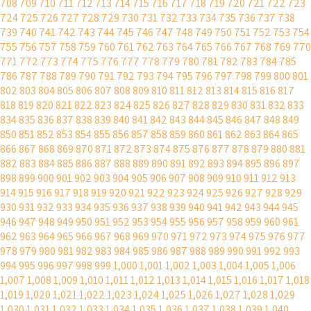
708
709
710
711
712
713
714
715
716
717
718
719
720
721
722
723
724
725
726
727
728
729
730
731
732
733
734
735
736
737
738
739
740
741
742
743
744
745
746
747
748
749
750
751
752
753
754
755
756
757
758
759
760
761
762
763
764
765
766
767
768
769
770
771
772
773
774
775
776
777
778
779
780
781
782
783
784
785
786
787
788
789
790
791
792
793
794
795
796
797
798
799
800
801
802
803
804
805
806
807
808
809
810
811
812
813
814
815
816
817
818
819
820
821
822
823
824
825
826
827
828
829
830
831
832
833
834
835
836
837
838
839
840
841
842
843
844
845
846
847
848
849
850
851
852
853
854
855
856
857
858
859
860
861
862
863
864
865
866
867
868
869
870
871
872
873
874
875
876
877
878
879
880
881
882
883
884
885
886
887
888
889
890
891
892
893
894
895
896
897
898
899
900
901
902
903
904
905
906
907
908
909
910
911
912
913
914
915
916
917
918
919
920
921
922
923
924
925
926
927
928
929
930
931
932
933
934
935
936
937
938
939
940
941
942
943
944
945
946
947
948
949
950
951
952
953
954
955
956
957
958
959
960
961
962
963
964
965
966
967
968
969
970
971
972
973
974
975
976
977
978
979
980
981
982
983
984
985
986
987
988
989
990
991
992
993
994
995
996
997
998
999
1,000
1,001
1,002
1,003
1,004
1,005
1,006
1,007
1,008
1,009
1,010
1,011
1,012
1,013
1,014
1,015
1,016
1,017
1,018
1,019
1,020
1,021
1,022
1,023
1,024
1,025
1,026
1,027
1,028
1,029
1,030
1,031
1,032
1,033
1,034
1,035
1,036
1,037
1,038
1,039
1,040