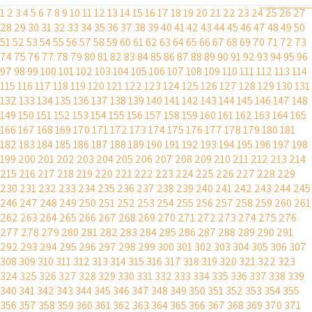
1
2
3
4
5
6
7
8
9
10
11
12
13
14
15
16
17
18
19
20
21
22
23
24
25
26
27
28
29
30
31
32
33
34
35
36
37
38
39
40
41
42
43
44
45
46
47
48
49
50
51
52
53
54
55
56
57
58
59
60
61
62
63
64
65
66
67
68
69
70
71
72
73
74
75
76
77
78
79
80
81
82
83
84
85
86
87
88
89
90
91
92
93
94
95
96
97
98
99
100
101
102
103
104
105
106
107
108
109
110
111
112
113
114
115
116
117
118
119
120
121
122
123
124
125
126
127
128
129
130
131
132
133
134
135
136
137
138
139
140
141
142
143
144
145
146
147
148
149
150
151
152
153
154
155
156
157
158
159
160
161
162
163
164
165
166
167
168
169
170
171
172
173
174
175
176
177
178
179
180
181
182
183
184
185
186
187
188
189
190
191
192
193
194
195
196
197
198
199
200
201
202
203
204
205
206
207
208
209
210
211
212
213
214
215
216
217
218
219
220
221
222
223
224
225
226
227
228
229
230
231
232
233
234
235
236
237
238
239
240
241
242
243
244
245
246
247
248
249
250
251
252
253
254
255
256
257
258
259
260
261
262
263
264
265
266
267
268
269
270
271
272
273
274
275
276
277
278
279
280
281
282
283
284
285
286
287
288
289
290
291
292
293
294
295
296
297
298
299
300
301
302
303
304
305
306
307
308
309
310
311
312
313
314
315
316
317
318
319
320
321
322
323
324
325
326
327
328
329
330
331
332
333
334
335
336
337
338
339
340
341
342
343
344
345
346
347
348
349
350
351
352
353
354
355
356
357
358
359
360
361
362
363
364
365
366
367
368
369
370
371