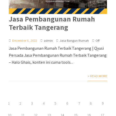
Jasa Pembangunan Rumah
Terbaik Tangerang
December 6, 2022
admin
Jasa Bangun Rumah
Off
Jasa Pembangunan Rumah Terbaik Tangerang | Qyusi
Persada Jasa Pembangunan Rumah Terbaik Tangerang
– Halo Ghais, konten ini cuma tools...
+ READ MORE
1
2
3
4
5
6
7
8
9
10
11
12
13
14
15
16
17