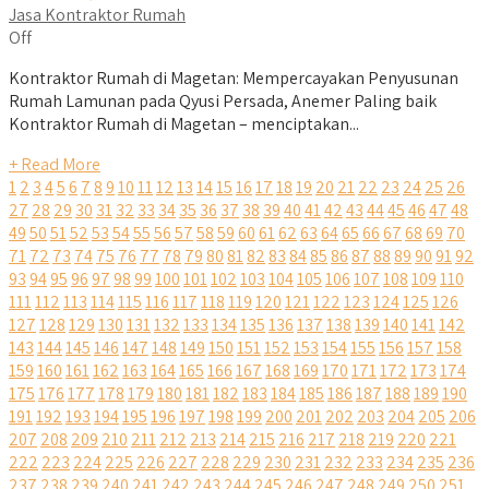
Jasa Kontraktor Rumah
Off
Kontraktor Rumah di Magetan: Mempercayakan Penyusunan
Rumah Lamunan pada Qyusi Persada, Anemer Paling baik
Kontraktor Rumah di Magetan – menciptakan...
+ Read More
1
2
3
4
5
6
7
8
9
10
11
12
13
14
15
16
17
18
19
20
21
22
23
24
25
26
27
28
29
30
31
32
33
34
35
36
37
38
39
40
41
42
43
44
45
46
47
48
49
50
51
52
53
54
55
56
57
58
59
60
61
62
63
64
65
66
67
68
69
70
71
72
73
74
75
76
77
78
79
80
81
82
83
84
85
86
87
88
89
90
91
92
93
94
95
96
97
98
99
100
101
102
103
104
105
106
107
108
109
110
111
112
113
114
115
116
117
118
119
120
121
122
123
124
125
126
127
128
129
130
131
132
133
134
135
136
137
138
139
140
141
142
143
144
145
146
147
148
149
150
151
152
153
154
155
156
157
158
159
160
161
162
163
164
165
166
167
168
169
170
171
172
173
174
175
176
177
178
179
180
181
182
183
184
185
186
187
188
189
190
191
192
193
194
195
196
197
198
199
200
201
202
203
204
205
206
207
208
209
210
211
212
213
214
215
216
217
218
219
220
221
222
223
224
225
226
227
228
229
230
231
232
233
234
235
236
237
238
239
240
241
242
243
244
245
246
247
248
249
250
251