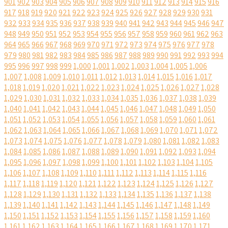
901
902
903
904
905
906
907
908
909
910
911
912
913
914
915
916
917
918
919
920
921
922
923
924
925
926
927
928
929
930
931
932
933
934
935
936
937
938
939
940
941
942
943
944
945
946
947
948
949
950
951
952
953
954
955
956
957
958
959
960
961
962
963
964
965
966
967
968
969
970
971
972
973
974
975
976
977
978
979
980
981
982
983
984
985
986
987
988
989
990
991
992
993
994
995
996
997
998
999
1,000
1,001
1,002
1,003
1,004
1,005
1,006
1,007
1,008
1,009
1,010
1,011
1,012
1,013
1,014
1,015
1,016
1,017
1,018
1,019
1,020
1,021
1,022
1,023
1,024
1,025
1,026
1,027
1,028
1,029
1,030
1,031
1,032
1,033
1,034
1,035
1,036
1,037
1,038
1,039
1,040
1,041
1,042
1,043
1,044
1,045
1,046
1,047
1,048
1,049
1,050
1,051
1,052
1,053
1,054
1,055
1,056
1,057
1,058
1,059
1,060
1,061
1,062
1,063
1,064
1,065
1,066
1,067
1,068
1,069
1,070
1,071
1,072
1,073
1,074
1,075
1,076
1,077
1,078
1,079
1,080
1,081
1,082
1,083
1,084
1,085
1,086
1,087
1,088
1,089
1,090
1,091
1,092
1,093
1,094
1,095
1,096
1,097
1,098
1,099
1,100
1,101
1,102
1,103
1,104
1,105
1,106
1,107
1,108
1,109
1,110
1,111
1,112
1,113
1,114
1,115
1,116
1,117
1,118
1,119
1,120
1,121
1,122
1,123
1,124
1,125
1,126
1,127
1,128
1,129
1,130
1,131
1,132
1,133
1,134
1,135
1,136
1,137
1,138
1,139
1,140
1,141
1,142
1,143
1,144
1,145
1,146
1,147
1,148
1,149
1,150
1,151
1,152
1,153
1,154
1,155
1,156
1,157
1,158
1,159
1,160
1,161
1,162
1,163
1,164
1,165
1,166
1,167
1,168
1,169
1,170
1,171