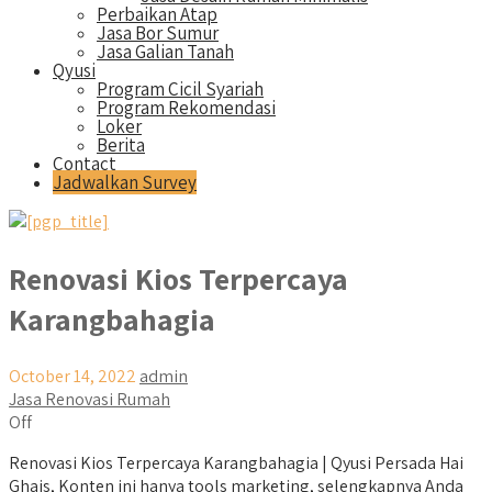
Perbaikan Atap
Jasa Bor Sumur
Jasa Galian Tanah
Qyusi
Program Cicil Syariah
Program Rekomendasi
Loker
Berita
Contact
Jadwalkan Survey
Renovasi Kios Terpercaya
Karangbahagia
October 14, 2022
admin
Jasa Renovasi Rumah
Off
Renovasi Kios Terpercaya Karangbahagia | Qyusi Persada Hai
Ghais, Konten ini hanya tools marketing, selengkapnya Anda