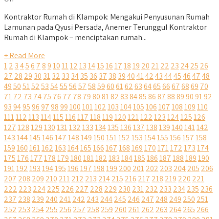
Kontraktor Rumah di Klampok: Mengakui Penyusunan Rumah
Lamunan pada Qyusi Persada, Anemer Terunggul Kontraktor
Rumah di Klampok – menciptakan rumah...
+ Read More
1
2
3
4
5
6
7
8
9
10
11
12
13
14
15
16
17
18
19
20
21
22
23
24
25
26
27
28
29
30
31
32
33
34
35
36
37
38
39
40
41
42
43
44
45
46
47
48
49
50
51
52
53
54
55
56
57
58
59
60
61
62
63
64
65
66
67
68
69
70
71
72
73
74
75
76
77
78
79
80
81
82
83
84
85
86
87
88
89
90
91
92
93
94
95
96
97
98
99
100
101
102
103
104
105
106
107
108
109
110
111
112
113
114
115
116
117
118
119
120
121
122
123
124
125
126
127
128
129
130
131
132
133
134
135
136
137
138
139
140
141
142
143
144
145
146
147
148
149
150
151
152
153
154
155
156
157
158
159
160
161
162
163
164
165
166
167
168
169
170
171
172
173
174
175
176
177
178
179
180
181
182
183
184
185
186
187
188
189
190
191
192
193
194
195
196
197
198
199
200
201
202
203
204
205
206
207
208
209
210
211
212
213
214
215
216
217
218
219
220
221
222
223
224
225
226
227
228
229
230
231
232
233
234
235
236
237
238
239
240
241
242
243
244
245
246
247
248
249
250
251
252
253
254
255
256
257
258
259
260
261
262
263
264
265
266