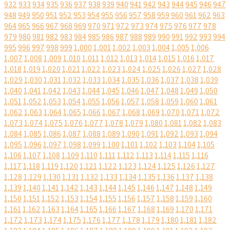
932
933
934
935
936
937
938
939
940
941
942
943
944
945
946
947
948
949
950
951
952
953
954
955
956
957
958
959
960
961
962
963
964
965
966
967
968
969
970
971
972
973
974
975
976
977
978
979
980
981
982
983
984
985
986
987
988
989
990
991
992
993
994
995
996
997
998
999
1,000
1,001
1,002
1,003
1,004
1,005
1,006
1,007
1,008
1,009
1,010
1,011
1,012
1,013
1,014
1,015
1,016
1,017
1,018
1,019
1,020
1,021
1,022
1,023
1,024
1,025
1,026
1,027
1,028
1,029
1,030
1,031
1,032
1,033
1,034
1,035
1,036
1,037
1,038
1,039
1,040
1,041
1,042
1,043
1,044
1,045
1,046
1,047
1,048
1,049
1,050
1,051
1,052
1,053
1,054
1,055
1,056
1,057
1,058
1,059
1,060
1,061
1,062
1,063
1,064
1,065
1,066
1,067
1,068
1,069
1,070
1,071
1,072
1,073
1,074
1,075
1,076
1,077
1,078
1,079
1,080
1,081
1,082
1,083
1,084
1,085
1,086
1,087
1,088
1,089
1,090
1,091
1,092
1,093
1,094
1,095
1,096
1,097
1,098
1,099
1,100
1,101
1,102
1,103
1,104
1,105
1,106
1,107
1,108
1,109
1,110
1,111
1,112
1,113
1,114
1,115
1,116
1,117
1,118
1,119
1,120
1,121
1,122
1,123
1,124
1,125
1,126
1,127
1,128
1,129
1,130
1,131
1,132
1,133
1,134
1,135
1,136
1,137
1,138
1,139
1,140
1,141
1,142
1,143
1,144
1,145
1,146
1,147
1,148
1,149
1,150
1,151
1,152
1,153
1,154
1,155
1,156
1,157
1,158
1,159
1,160
1,161
1,162
1,163
1,164
1,165
1,166
1,167
1,168
1,169
1,170
1,171
1,172
1,173
1,174
1,175
1,176
1,177
1,178
1,179
1,180
1,181
1,182