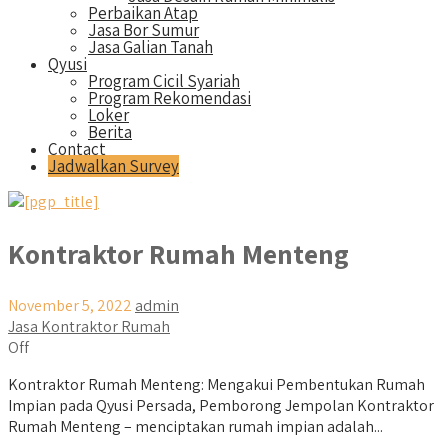
Perbaikan Atap
Jasa Bor Sumur
Jasa Galian Tanah
Qyusi
Program Cicil Syariah
Program Rekomendasi
Loker
Berita
Contact
Jadwalkan Survey
Kontraktor Rumah Menteng
November 5, 2022
admin
Jasa Kontraktor Rumah
Off
Kontraktor Rumah Menteng: Mengakui Pembentukan Rumah
Impian pada Qyusi Persada, Pemborong Jempolan Kontraktor
Rumah Menteng – menciptakan rumah impian adalah...