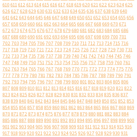
610
611
612
613
614
615
616
617
618
619
620
621
622
623
624
625
626
627
628
629
630
631
632
633
634
635
636
637
638
639
640
641
642
643
644
645
646
647
648
649
650
651
652
653
654
655
656
657
658
659
660
661
662
663
664
665
666
667
668
669
670
671
672
673
674
675
676
677
678
679
680
681
682
683
684
685
686
687
688
689
690
691
692
693
694
695
696
697
698
699
700
701
702
703
704
705
706
707
708
709
710
711
712
713
714
715
716
717
718
719
720
721
722
723
724
725
726
727
728
729
730
731
732
733
734
735
736
737
738
739
740
741
742
743
744
745
746
747
748
749
750
751
752
753
754
755
756
757
758
759
760
761
762
763
764
765
766
767
768
769
770
771
772
773
774
775
776
777
778
779
780
781
782
783
784
785
786
787
788
789
790
791
792
793
794
795
796
797
798
799
800
801
802
803
804
805
806
807
808
809
810
811
812
813
814
815
816
817
818
819
820
821
822
823
824
825
826
827
828
829
830
831
832
833
834
835
836
837
838
839
840
841
842
843
844
845
846
847
848
849
850
851
852
853
854
855
856
857
858
859
860
861
862
863
864
865
866
867
868
869
870
871
872
873
874
875
876
877
878
879
880
881
882
883
884
885
886
887
888
889
890
891
892
893
894
895
896
897
898
899
900
901
902
903
904
905
906
907
908
909
910
911
912
913
914
915
916
917
918
919
920
921
922
923
924
925
926
927
928
929
930
931