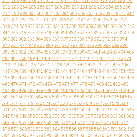
267
268
269
270
271
272
273
274
275
276
277
278
279
280
281
282
283
284
285
286
287
288
289
290
291
292
293
294
295
296
297
298
299
300
301
302
303
304
305
306
307
308
309
310
311
312
313
314
315
316
317
318
319
320
321
322
323
324
325
326
327
328
329
330
331
332
333
334
335
336
337
338
339
340
341
342
343
344
345
346
347
348
349
350
351
352
353
354
355
356
357
358
359
360
361
362
363
364
365
366
367
368
369
370
371
372
373
374
375
376
377
378
379
380
381
382
383
384
385
386
387
388
389
390
391
392
393
394
395
396
397
398
399
400
401
402
403
404
405
406
407
408
409
410
411
412
413
414
415
416
417
418
419
420
421
422
423
424
425
426
427
428
429
430
431
432
433
434
435
436
437
438
439
440
441
442
443
444
445
446
447
448
449
450
451
452
453
454
455
456
457
458
459
460
461
462
463
464
465
466
467
468
469
470
471
472
473
474
475
476
477
478
479
480
481
482
483
484
485
486
487
488
489
490
491
492
493
494
495
496
497
498
499
500
501
502
503
504
505
506
507
508
509
510
511
512
513
514
515
516
517
518
519
520
521
522
523
524
525
526
527
528
529
530
531
532
533
534
535
536
537
538
539
540
541
542
543
544
545
546
547
548
549
550
551
552
553
554
555
556
557
558
559
560
561
562
563
564
565
566
567
568
569
570
571
572
573
574
575
576
577
578
579
580
581
582
583
584
585
586
587
588
589
590
591
592
593
594
595
596
597
598
599
600
601
602
603
604
605
606
607
608
609