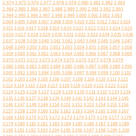
2,974
2,975
2,976
2,977
2,978
2,979
2,980
2,981
2,982
2,983
2,984
2,985
2,986
2,987
2,988
2,989
2,990
2,991
2,992
2,993
2,994
2,995
2,996
2,997
2,998
2,999
3,000
3,001
3,002
3,003
3,004
3,005
3,006
3,007
3,008
3,009
3,010
3,011
3,012
3,013
3,014
3,015
3,016
3,017
3,018
3,019
3,020
3,021
3,022
3,023
3,024
3,025
3,026
3,027
3,028
3,029
3,030
3,031
3,032
3,033
3,034
3,035
3,036
3,037
3,038
3,039
3,040
3,041
3,042
3,043
3,044
3,045
3,046
3,047
3,048
3,049
3,050
3,051
3,052
3,053
3,054
3,055
3,056
3,057
3,058
3,059
3,060
3,061
3,062
3,063
3,064
3,065
3,066
3,067
3,068
3,069
3,070
3,071
3,072
3,073
3,074
3,075
3,076
3,077
3,078
3,079
3,080
3,081
3,082
3,083
3,084
3,085
3,086
3,087
3,088
3,089
3,090
3,091
3,092
3,093
3,094
3,095
3,096
3,097
3,098
3,099
3,100
3,101
3,102
3,103
3,104
3,105
3,106
3,107
3,108
3,109
3,110
3,111
3,112
3,113
3,114
3,115
3,116
3,117
3,118
3,119
3,120
3,121
3,122
3,123
3,124
3,125
3,126
3,127
3,128
3,129
3,130
3,131
3,132
3,133
3,134
3,135
3,136
3,137
3,138
3,139
3,140
3,141
3,142
3,143
3,144
3,145
3,146
3,147
3,148
3,149
3,150
3,151
3,152
3,153
3,154
3,155
3,156
3,157
3,158
3,159
3,160
3,161
3,162
3,163
3,164
3,165
3,166
3,167
3,168
3,169
3,170
3,171
3,172
3,173
3,174
3,175
3,176
3,177
3,178
3,179
3,180
3,181
3,182
3,183
3,184
3,185
3,186
3,187
3,188
3,189
3,190
3,191
3,192
3,193
3,194
3,195
3,196
3,197
3,198
3,199
3,200