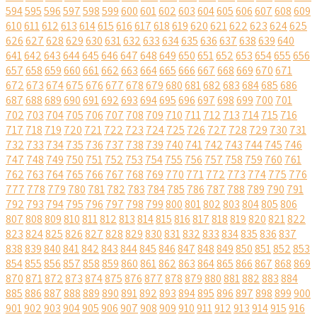
594
595
596
597
598
599
600
601
602
603
604
605
606
607
608
609
610
611
612
613
614
615
616
617
618
619
620
621
622
623
624
625
626
627
628
629
630
631
632
633
634
635
636
637
638
639
640
641
642
643
644
645
646
647
648
649
650
651
652
653
654
655
656
657
658
659
660
661
662
663
664
665
666
667
668
669
670
671
672
673
674
675
676
677
678
679
680
681
682
683
684
685
686
687
688
689
690
691
692
693
694
695
696
697
698
699
700
701
702
703
704
705
706
707
708
709
710
711
712
713
714
715
716
717
718
719
720
721
722
723
724
725
726
727
728
729
730
731
732
733
734
735
736
737
738
739
740
741
742
743
744
745
746
747
748
749
750
751
752
753
754
755
756
757
758
759
760
761
762
763
764
765
766
767
768
769
770
771
772
773
774
775
776
777
778
779
780
781
782
783
784
785
786
787
788
789
790
791
792
793
794
795
796
797
798
799
800
801
802
803
804
805
806
807
808
809
810
811
812
813
814
815
816
817
818
819
820
821
822
823
824
825
826
827
828
829
830
831
832
833
834
835
836
837
838
839
840
841
842
843
844
845
846
847
848
849
850
851
852
853
854
855
856
857
858
859
860
861
862
863
864
865
866
867
868
869
870
871
872
873
874
875
876
877
878
879
880
881
882
883
884
885
886
887
888
889
890
891
892
893
894
895
896
897
898
899
900
901
902
903
904
905
906
907
908
909
910
911
912
913
914
915
916