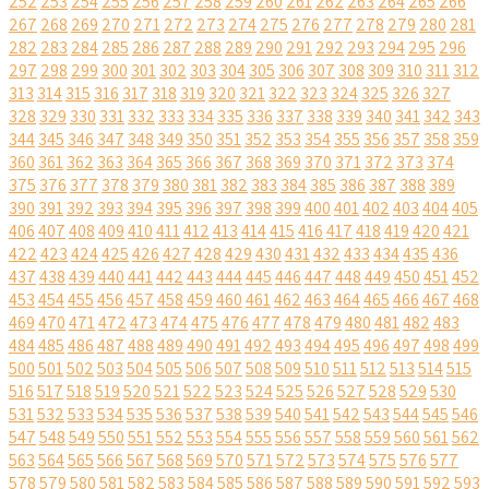
252
253
254
255
256
257
258
259
260
261
262
263
264
265
266
267
268
269
270
271
272
273
274
275
276
277
278
279
280
281
282
283
284
285
286
287
288
289
290
291
292
293
294
295
296
297
298
299
300
301
302
303
304
305
306
307
308
309
310
311
312
313
314
315
316
317
318
319
320
321
322
323
324
325
326
327
328
329
330
331
332
333
334
335
336
337
338
339
340
341
342
343
344
345
346
347
348
349
350
351
352
353
354
355
356
357
358
359
360
361
362
363
364
365
366
367
368
369
370
371
372
373
374
375
376
377
378
379
380
381
382
383
384
385
386
387
388
389
390
391
392
393
394
395
396
397
398
399
400
401
402
403
404
405
406
407
408
409
410
411
412
413
414
415
416
417
418
419
420
421
422
423
424
425
426
427
428
429
430
431
432
433
434
435
436
437
438
439
440
441
442
443
444
445
446
447
448
449
450
451
452
453
454
455
456
457
458
459
460
461
462
463
464
465
466
467
468
469
470
471
472
473
474
475
476
477
478
479
480
481
482
483
484
485
486
487
488
489
490
491
492
493
494
495
496
497
498
499
500
501
502
503
504
505
506
507
508
509
510
511
512
513
514
515
516
517
518
519
520
521
522
523
524
525
526
527
528
529
530
531
532
533
534
535
536
537
538
539
540
541
542
543
544
545
546
547
548
549
550
551
552
553
554
555
556
557
558
559
560
561
562
563
564
565
566
567
568
569
570
571
572
573
574
575
576
577
578
579
580
581
582
583
584
585
586
587
588
589
590
591
592
593