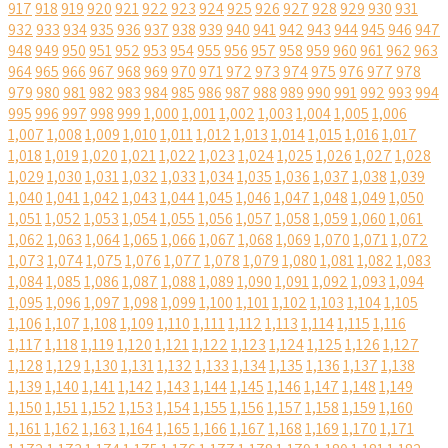
917
918
919
920
921
922
923
924
925
926
927
928
929
930
931
932
933
934
935
936
937
938
939
940
941
942
943
944
945
946
947
948
949
950
951
952
953
954
955
956
957
958
959
960
961
962
963
964
965
966
967
968
969
970
971
972
973
974
975
976
977
978
979
980
981
982
983
984
985
986
987
988
989
990
991
992
993
994
995
996
997
998
999
1,000
1,001
1,002
1,003
1,004
1,005
1,006
1,007
1,008
1,009
1,010
1,011
1,012
1,013
1,014
1,015
1,016
1,017
1,018
1,019
1,020
1,021
1,022
1,023
1,024
1,025
1,026
1,027
1,028
1,029
1,030
1,031
1,032
1,033
1,034
1,035
1,036
1,037
1,038
1,039
1,040
1,041
1,042
1,043
1,044
1,045
1,046
1,047
1,048
1,049
1,050
1,051
1,052
1,053
1,054
1,055
1,056
1,057
1,058
1,059
1,060
1,061
1,062
1,063
1,064
1,065
1,066
1,067
1,068
1,069
1,070
1,071
1,072
1,073
1,074
1,075
1,076
1,077
1,078
1,079
1,080
1,081
1,082
1,083
1,084
1,085
1,086
1,087
1,088
1,089
1,090
1,091
1,092
1,093
1,094
1,095
1,096
1,097
1,098
1,099
1,100
1,101
1,102
1,103
1,104
1,105
1,106
1,107
1,108
1,109
1,110
1,111
1,112
1,113
1,114
1,115
1,116
1,117
1,118
1,119
1,120
1,121
1,122
1,123
1,124
1,125
1,126
1,127
1,128
1,129
1,130
1,131
1,132
1,133
1,134
1,135
1,136
1,137
1,138
1,139
1,140
1,141
1,142
1,143
1,144
1,145
1,146
1,147
1,148
1,149
1,150
1,151
1,152
1,153
1,154
1,155
1,156
1,157
1,158
1,159
1,160
1,161
1,162
1,163
1,164
1,165
1,166
1,167
1,168
1,169
1,170
1,171