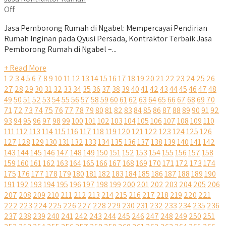
Off
Jasa Pemborong Rumah di Ngabel: Mempercayai Pendirian
Rumah Inginan pada Qyusi Persada, Kontraktor Terbaik Jasa
Pemborong Rumah di Ngabel –...
+ Read More
1
2
3
4
5
6
7
8
9
10
11
12
13
14
15
16
17
18
19
20
21
22
23
24
25
26
27
28
29
30
31
32
33
34
35
36
37
38
39
40
41
42
43
44
45
46
47
48
49
50
51
52
53
54
55
56
57
58
59
60
61
62
63
64
65
66
67
68
69
70
71
72
73
74
75
76
77
78
79
80
81
82
83
84
85
86
87
88
89
90
91
92
93
94
95
96
97
98
99
100
101
102
103
104
105
106
107
108
109
110
111
112
113
114
115
116
117
118
119
120
121
122
123
124
125
126
127
128
129
130
131
132
133
134
135
136
137
138
139
140
141
142
143
144
145
146
147
148
149
150
151
152
153
154
155
156
157
158
159
160
161
162
163
164
165
166
167
168
169
170
171
172
173
174
175
176
177
178
179
180
181
182
183
184
185
186
187
188
189
190
191
192
193
194
195
196
197
198
199
200
201
202
203
204
205
206
207
208
209
210
211
212
213
214
215
216
217
218
219
220
221
222
223
224
225
226
227
228
229
230
231
232
233
234
235
236
237
238
239
240
241
242
243
244
245
246
247
248
249
250
251