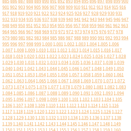
885
886
887
888
889
890
891
892
893
894
895
896
897
898
899
900
901
902
903
904
905
906
907
908
909
910
911
912
913
914
915
916
917
918
919
920
921
922
923
924
925
926
927
928
929
930
931
932
933
934
935
936
937
938
939
940
941
942
943
944
945
946
947
948
949
950
951
952
953
954
955
956
957
958
959
960
961
962
963
964
965
966
967
968
969
970
971
972
973
974
975
976
977
978
979
980
981
982
983
984
985
986
987
988
989
990
991
992
993
994
995
996
997
998
999
1,000
1,001
1,002
1,003
1,004
1,005
1,006
1,007
1,008
1,009
1,010
1,011
1,012
1,013
1,014
1,015
1,016
1,017
1,018
1,019
1,020
1,021
1,022
1,023
1,024
1,025
1,026
1,027
1,028
1,029
1,030
1,031
1,032
1,033
1,034
1,035
1,036
1,037
1,038
1,039
1,040
1,041
1,042
1,043
1,044
1,045
1,046
1,047
1,048
1,049
1,050
1,051
1,052
1,053
1,054
1,055
1,056
1,057
1,058
1,059
1,060
1,061
1,062
1,063
1,064
1,065
1,066
1,067
1,068
1,069
1,070
1,071
1,072
1,073
1,074
1,075
1,076
1,077
1,078
1,079
1,080
1,081
1,082
1,083
1,084
1,085
1,086
1,087
1,088
1,089
1,090
1,091
1,092
1,093
1,094
1,095
1,096
1,097
1,098
1,099
1,100
1,101
1,102
1,103
1,104
1,105
1,106
1,107
1,108
1,109
1,110
1,111
1,112
1,113
1,114
1,115
1,116
1,117
1,118
1,119
1,120
1,121
1,122
1,123
1,124
1,125
1,126
1,127
1,128
1,129
1,130
1,131
1,132
1,133
1,134
1,135
1,136
1,137
1,138
1,139
1,140
1,141
1,142
1,143
1,144
1,145
1,146
1,147
1,148
1,149
1,150
1,151
1,152
1,153
1,154
1,155
1,156
1,157
1,158
1,159
1,160