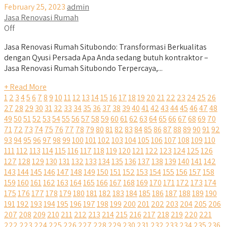
February 25, 2023
admin
Jasa Renovasi Rumah
Off
Jasa Renovasi Rumah Situbondo: Transformasi Berkualitas
dengan Qyusi Persada Apa Anda sedang butuh kontraktor –
Jasa Renovasi Rumah Situbondo Terpercaya,...
+ Read More
1
2
3
4
5
6
7
8
9
10
11
12
13
14
15
16
17
18
19
20
21
22
23
24
25
26
27
28
29
30
31
32
33
34
35
36
37
38
39
40
41
42
43
44
45
46
47
48
49
50
51
52
53
54
55
56
57
58
59
60
61
62
63
64
65
66
67
68
69
70
71
72
73
74
75
76
77
78
79
80
81
82
83
84
85
86
87
88
89
90
91
92
93
94
95
96
97
98
99
100
101
102
103
104
105
106
107
108
109
110
111
112
113
114
115
116
117
118
119
120
121
122
123
124
125
126
127
128
129
130
131
132
133
134
135
136
137
138
139
140
141
142
143
144
145
146
147
148
149
150
151
152
153
154
155
156
157
158
159
160
161
162
163
164
165
166
167
168
169
170
171
172
173
174
175
176
177
178
179
180
181
182
183
184
185
186
187
188
189
190
191
192
193
194
195
196
197
198
199
200
201
202
203
204
205
206
207
208
209
210
211
212
213
214
215
216
217
218
219
220
221
222
223
224
225
226
227
228
229
230
231
232
233
234
235
236