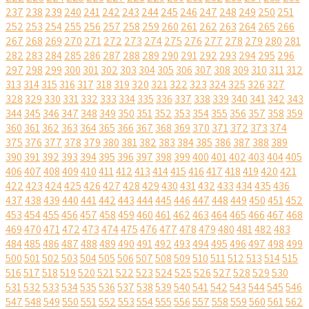
237
238
239
240
241
242
243
244
245
246
247
248
249
250
251
252
253
254
255
256
257
258
259
260
261
262
263
264
265
266
267
268
269
270
271
272
273
274
275
276
277
278
279
280
281
282
283
284
285
286
287
288
289
290
291
292
293
294
295
296
297
298
299
300
301
302
303
304
305
306
307
308
309
310
311
312
313
314
315
316
317
318
319
320
321
322
323
324
325
326
327
328
329
330
331
332
333
334
335
336
337
338
339
340
341
342
343
344
345
346
347
348
349
350
351
352
353
354
355
356
357
358
359
360
361
362
363
364
365
366
367
368
369
370
371
372
373
374
375
376
377
378
379
380
381
382
383
384
385
386
387
388
389
390
391
392
393
394
395
396
397
398
399
400
401
402
403
404
405
406
407
408
409
410
411
412
413
414
415
416
417
418
419
420
421
422
423
424
425
426
427
428
429
430
431
432
433
434
435
436
437
438
439
440
441
442
443
444
445
446
447
448
449
450
451
452
453
454
455
456
457
458
459
460
461
462
463
464
465
466
467
468
469
470
471
472
473
474
475
476
477
478
479
480
481
482
483
484
485
486
487
488
489
490
491
492
493
494
495
496
497
498
499
500
501
502
503
504
505
506
507
508
509
510
511
512
513
514
515
516
517
518
519
520
521
522
523
524
525
526
527
528
529
530
531
532
533
534
535
536
537
538
539
540
541
542
543
544
545
546
547
548
549
550
551
552
553
554
555
556
557
558
559
560
561
562