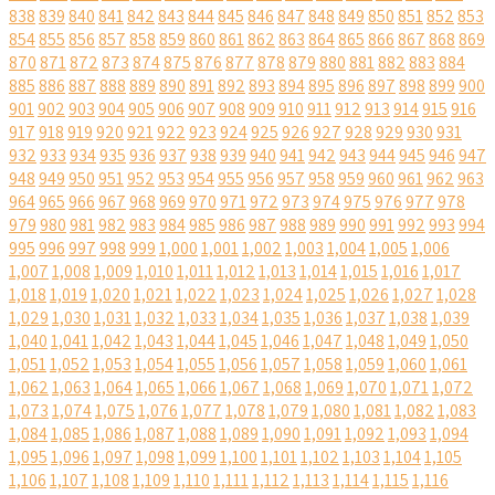
838
839
840
841
842
843
844
845
846
847
848
849
850
851
852
853
854
855
856
857
858
859
860
861
862
863
864
865
866
867
868
869
870
871
872
873
874
875
876
877
878
879
880
881
882
883
884
885
886
887
888
889
890
891
892
893
894
895
896
897
898
899
900
901
902
903
904
905
906
907
908
909
910
911
912
913
914
915
916
917
918
919
920
921
922
923
924
925
926
927
928
929
930
931
932
933
934
935
936
937
938
939
940
941
942
943
944
945
946
947
948
949
950
951
952
953
954
955
956
957
958
959
960
961
962
963
964
965
966
967
968
969
970
971
972
973
974
975
976
977
978
979
980
981
982
983
984
985
986
987
988
989
990
991
992
993
994
995
996
997
998
999
1,000
1,001
1,002
1,003
1,004
1,005
1,006
1,007
1,008
1,009
1,010
1,011
1,012
1,013
1,014
1,015
1,016
1,017
1,018
1,019
1,020
1,021
1,022
1,023
1,024
1,025
1,026
1,027
1,028
1,029
1,030
1,031
1,032
1,033
1,034
1,035
1,036
1,037
1,038
1,039
1,040
1,041
1,042
1,043
1,044
1,045
1,046
1,047
1,048
1,049
1,050
1,051
1,052
1,053
1,054
1,055
1,056
1,057
1,058
1,059
1,060
1,061
1,062
1,063
1,064
1,065
1,066
1,067
1,068
1,069
1,070
1,071
1,072
1,073
1,074
1,075
1,076
1,077
1,078
1,079
1,080
1,081
1,082
1,083
1,084
1,085
1,086
1,087
1,088
1,089
1,090
1,091
1,092
1,093
1,094
1,095
1,096
1,097
1,098
1,099
1,100
1,101
1,102
1,103
1,104
1,105
1,106
1,107
1,108
1,109
1,110
1,111
1,112
1,113
1,114
1,115
1,116