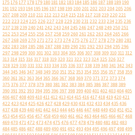
175
176
177
178
179
180
181
182
183
184
185
186
187
188
189
190
191
192
193
194
195
196
197
198
199
200
201
202
203
204
205
206
207
208
209
210
211
212
213
214
215
216
217
218
219
220
221
222
223
224
225
226
227
228
229
230
231
232
233
234
235
236
237
238
239
240
241
242
243
244
245
246
247
248
249
250
251
252
253
254
255
256
257
258
259
260
261
262
263
264
265
266
267
268
269
270
271
272
273
274
275
276
277
278
279
280
281
282
283
284
285
286
287
288
289
290
291
292
293
294
295
296
297
298
299
300
301
302
303
304
305
306
307
308
309
310
311
312
313
314
315
316
317
318
319
320
321
322
323
324
325
326
327
328
329
330
331
332
333
334
335
336
337
338
339
340
341
342
343
344
345
346
347
348
349
350
351
352
353
354
355
356
357
358
359
360
361
362
363
364
365
366
367
368
369
370
371
372
373
374
375
376
377
378
379
380
381
382
383
384
385
386
387
388
389
390
391
392
393
394
395
396
397
398
399
400
401
402
403
404
405
406
407
408
409
410
411
412
413
414
415
416
417
418
419
420
421
422
423
424
425
426
427
428
429
430
431
432
433
434
435
436
437
438
439
440
441
442
443
444
445
446
447
448
449
450
451
452
453
454
455
456
457
458
459
460
461
462
463
464
465
466
467
468
469
470
471
472
473
474
475
476
477
478
479
480
481
482
483
484
485
486
487
488
489
490
491
492
493
494
495
496
497
498
499