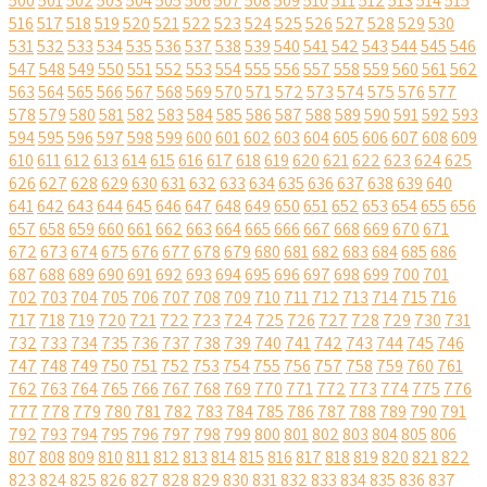
500
501
502
503
504
505
506
507
508
509
510
511
512
513
514
515
516
517
518
519
520
521
522
523
524
525
526
527
528
529
530
531
532
533
534
535
536
537
538
539
540
541
542
543
544
545
546
547
548
549
550
551
552
553
554
555
556
557
558
559
560
561
562
563
564
565
566
567
568
569
570
571
572
573
574
575
576
577
578
579
580
581
582
583
584
585
586
587
588
589
590
591
592
593
594
595
596
597
598
599
600
601
602
603
604
605
606
607
608
609
610
611
612
613
614
615
616
617
618
619
620
621
622
623
624
625
626
627
628
629
630
631
632
633
634
635
636
637
638
639
640
641
642
643
644
645
646
647
648
649
650
651
652
653
654
655
656
657
658
659
660
661
662
663
664
665
666
667
668
669
670
671
672
673
674
675
676
677
678
679
680
681
682
683
684
685
686
687
688
689
690
691
692
693
694
695
696
697
698
699
700
701
702
703
704
705
706
707
708
709
710
711
712
713
714
715
716
717
718
719
720
721
722
723
724
725
726
727
728
729
730
731
732
733
734
735
736
737
738
739
740
741
742
743
744
745
746
747
748
749
750
751
752
753
754
755
756
757
758
759
760
761
762
763
764
765
766
767
768
769
770
771
772
773
774
775
776
777
778
779
780
781
782
783
784
785
786
787
788
789
790
791
792
793
794
795
796
797
798
799
800
801
802
803
804
805
806
807
808
809
810
811
812
813
814
815
816
817
818
819
820
821
822
823
824
825
826
827
828
829
830
831
832
833
834
835
836
837