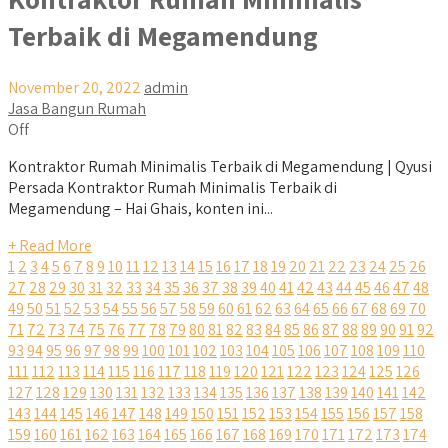
Terbaik di Megamendung
November 20, 2022
admin
Jasa Bangun Rumah
Off
Kontraktor Rumah Minimalis Terbaik di Megamendung | Qyusi
Persada Kontraktor Rumah Minimalis Terbaik di
Megamendung – Hai Ghais, konten ini...
+ Read More
1
2
3
4
5
6
7
8
9
10
11
12
13
14
15
16
17
18
19
20
21
22
23
24
25
26
27
28
29
30
31
32
33
34
35
36
37
38
39
40
41
42
43
44
45
46
47
48
49
50
51
52
53
54
55
56
57
58
59
60
61
62
63
64
65
66
67
68
69
70
71
72
73
74
75
76
77
78
79
80
81
82
83
84
85
86
87
88
89
90
91
92
93
94
95
96
97
98
99
100
101
102
103
104
105
106
107
108
109
110
111
112
113
114
115
116
117
118
119
120
121
122
123
124
125
126
127
128
129
130
131
132
133
134
135
136
137
138
139
140
141
142
143
144
145
146
147
148
149
150
151
152
153
154
155
156
157
158
159
160
161
162
163
164
165
166
167
168
169
170
171
172
173
174