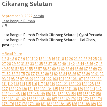
Cikarang Selatan
September 3, 2022
admin
Jasa Bangun Rumah
Off
Jasa Bangun Rumah Terbaik Cikarang Selatan | Qyusi Persada
Jasa Bangun Rumah Terbaik Cikarang Selatan – Hai Ghais,
postingan ini...
+ Read More
1
2
3
4
5
6
7
8
9
10
11
12
13
14
15
16
17
18
19
20
21
22
23
24
25
26
27
28
29
30
31
32
33
34
35
36
37
38
39
40
41
42
43
44
45
46
47
48
49
50
51
52
53
54
55
56
57
58
59
60
61
62
63
64
65
66
67
68
69
70
71
72
73
74
75
76
77
78
79
80
81
82
83
84
85
86
87
88
89
90
91
92
93
94
95
96
97
98
99
100
101
102
103
104
105
106
107
108
109
110
111
112
113
114
115
116
117
118
119
120
121
122
123
124
125
126
127
128
129
130
131
132
133
134
135
136
137
138
139
140
141
142
143
144
145
146
147
148
149
150
151
152
153
154
155
156
157
158
159
160
161
162
163
164
165
166
167
168
169
170
171
172
173
174
175
176
177
178
179
180
181
182
183
184
185
186
187
188
189
190