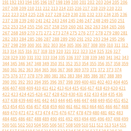
191
192
193
194
195
196
197
198
199
200
201
202
203
204
205
206
207
208
209
210
211
212
213
214
215
216
217
218
219
220
221
222
223
224
225
226
227
228
229
230
231
232
233
234
235
236
237
238
239
240
241
242
243
244
245
246
247
248
249
250
251
252
253
254
255
256
257
258
259
260
261
262
263
264
265
266
267
268
269
270
271
272
273
274
275
276
277
278
279
280
281
282
283
284
285
286
287
288
289
290
291
292
293
294
295
296
297
298
299
300
301
302
303
304
305
306
307
308
309
310
311
312
313
314
315
316
317
318
319
320
321
322
323
324
325
326
327
328
329
330
331
332
333
334
335
336
337
338
339
340
341
342
343
344
345
346
347
348
349
350
351
352
353
354
355
356
357
358
359
360
361
362
363
364
365
366
367
368
369
370
371
372
373
374
375
376
377
378
379
380
381
382
383
384
385
386
387
388
389
390
391
392
393
394
395
396
397
398
399
400
401
402
403
404
405
406
407
408
409
410
411
412
413
414
415
416
417
418
419
420
421
422
423
424
425
426
427
428
429
430
431
432
433
434
435
436
437
438
439
440
441
442
443
444
445
446
447
448
449
450
451
452
453
454
455
456
457
458
459
460
461
462
463
464
465
466
467
468
469
470
471
472
473
474
475
476
477
478
479
480
481
482
483
484
485
486
487
488
489
490
491
492
493
494
495
496
497
498
499
500
501
502
503
504
505
506
507
508
509
510
511
512
513
514
515