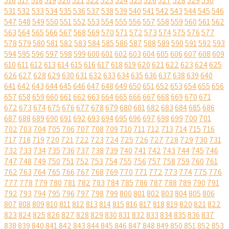
516
517
518
519
520
521
522
523
524
525
526
527
528
529
530
531
532
533
534
535
536
537
538
539
540
541
542
543
544
545
546
547
548
549
550
551
552
553
554
555
556
557
558
559
560
561
562
563
564
565
566
567
568
569
570
571
572
573
574
575
576
577
578
579
580
581
582
583
584
585
586
587
588
589
590
591
592
593
594
595
596
597
598
599
600
601
602
603
604
605
606
607
608
609
610
611
612
613
614
615
616
617
618
619
620
621
622
623
624
625
626
627
628
629
630
631
632
633
634
635
636
637
638
639
640
641
642
643
644
645
646
647
648
649
650
651
652
653
654
655
656
657
658
659
660
661
662
663
664
665
666
667
668
669
670
671
672
673
674
675
676
677
678
679
680
681
682
683
684
685
686
687
688
689
690
691
692
693
694
695
696
697
698
699
700
701
702
703
704
705
706
707
708
709
710
711
712
713
714
715
716
717
718
719
720
721
722
723
724
725
726
727
728
729
730
731
732
733
734
735
736
737
738
739
740
741
742
743
744
745
746
747
748
749
750
751
752
753
754
755
756
757
758
759
760
761
762
763
764
765
766
767
768
769
770
771
772
773
774
775
776
777
778
779
780
781
782
783
784
785
786
787
788
789
790
791
792
793
794
795
796
797
798
799
800
801
802
803
804
805
806
807
808
809
810
811
812
813
814
815
816
817
818
819
820
821
822
823
824
825
826
827
828
829
830
831
832
833
834
835
836
837
838
839
840
841
842
843
844
845
846
847
848
849
850
851
852
853