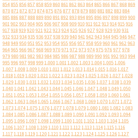
854
855
856
857
858
859
860
861
862
863
864
865
866
867
868
869
870
871
872
873
874
875
876
877
878
879
880
881
882
883
884
885
886
887
888
889
890
891
892
893
894
895
896
897
898
899
900
901
902
903
904
905
906
907
908
909
910
911
912
913
914
915
916
917
918
919
920
921
922
923
924
925
926
927
928
929
930
931
932
933
934
935
936
937
938
939
940
941
942
943
944
945
946
947
948
949
950
951
952
953
954
955
956
957
958
959
960
961
962
963
964
965
966
967
968
969
970
971
972
973
974
975
976
977
978
979
980
981
982
983
984
985
986
987
988
989
990
991
992
993
994
995
996
997
998
999
1,000
1,001
1,002
1,003
1,004
1,005
1,006
1,007
1,008
1,009
1,010
1,011
1,012
1,013
1,014
1,015
1,016
1,017
1,018
1,019
1,020
1,021
1,022
1,023
1,024
1,025
1,026
1,027
1,028
1,029
1,030
1,031
1,032
1,033
1,034
1,035
1,036
1,037
1,038
1,039
1,040
1,041
1,042
1,043
1,044
1,045
1,046
1,047
1,048
1,049
1,050
1,051
1,052
1,053
1,054
1,055
1,056
1,057
1,058
1,059
1,060
1,061
1,062
1,063
1,064
1,065
1,066
1,067
1,068
1,069
1,070
1,071
1,072
1,073
1,074
1,075
1,076
1,077
1,078
1,079
1,080
1,081
1,082
1,083
1,084
1,085
1,086
1,087
1,088
1,089
1,090
1,091
1,092
1,093
1,094
1,095
1,096
1,097
1,098
1,099
1,100
1,101
1,102
1,103
1,104
1,105
1,106
1,107
1,108
1,109
1,110
1,111
1,112
1,113
1,114
1,115
1,116
1,117
1,118
1,119
1,120
1,121
1,122
1,123
1,124
1,125
1,126
1,127