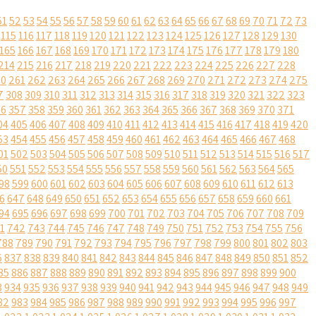
51
52
53
54
55
56
57
58
59
60
61
62
63
64
65
66
67
68
69
70
71
72
73
115
116
117
118
119
120
121
122
123
124
125
126
127
128
129
130
165
166
167
168
169
170
171
172
173
174
175
176
177
178
179
180
214
215
216
217
218
219
220
221
222
223
224
225
226
227
228
60
261
262
263
264
265
266
267
268
269
270
271
272
273
274
275
7
308
309
310
311
312
313
314
315
316
317
318
319
320
321
322
323
56
357
358
359
360
361
362
363
364
365
366
367
368
369
370
371
04
405
406
407
408
409
410
411
412
413
414
415
416
417
418
419
420
53
454
455
456
457
458
459
460
461
462
463
464
465
466
467
468
01
502
503
504
505
506
507
508
509
510
511
512
513
514
515
516
517
50
551
552
553
554
555
556
557
558
559
560
561
562
563
564
565
98
599
600
601
602
603
604
605
606
607
608
609
610
611
612
613
6
647
648
649
650
651
652
653
654
655
656
657
658
659
660
661
94
695
696
697
698
699
700
701
702
703
704
705
706
707
708
709
1
742
743
744
745
746
747
748
749
750
751
752
753
754
755
756
788
789
790
791
792
793
794
795
796
797
798
799
800
801
802
803
6
837
838
839
840
841
842
843
844
845
846
847
848
849
850
851
852
85
886
887
888
889
890
891
892
893
894
895
896
897
898
899
900
3
934
935
936
937
938
939
940
941
942
943
944
945
946
947
948
949
82
983
984
985
986
987
988
989
990
991
992
993
994
995
996
997