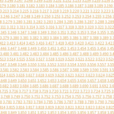
45
3,146
3,147
3,148
3,149
3,150
3,151
3,152
3,153
3,154
3,155
3,156
3
,179
3,180
3,181
3,182
3,183
3,184
3,185
3,186
3,187
3,188
3,189
3,190
3,213
3,214
3,215
3,216
3,217
3,218
3,219
3,220
3,221
3,222
3,223
3
3,246
3,247
3,248
3,249
3,250
3,251
3,252
3,253
3,254
3,255
3,256
8
3,279
3,280
3,281
3,282
3,283
3,284
3,285
3,286
3,287
3,288
3,28
,311
3,312
3,313
3,314
3,315
3,316
3,317
3,318
3,319
3,320
3,321
3,32
,345
3,346
3,347
3,348
3,349
3,350
3,351
3,352
3,353
3,354
3,355
3,3
3,379
3,380
3,381
3,382
3,383
3,384
3,385
3,386
3,387
3,388
3,389
3,
,412
3,413
3,414
3,415
3,416
3,417
3,418
3,419
3,420
3,421
3,422
3,42
,446
3,447
3,448
3,449
3,450
3,451
3,452
3,453
3,454
3,455
3,456
3,4
3,480
3,481
3,482
3,483
3,484
3,485
3,486
3,487
3,488
3,489
3,490
3,
,513
3,514
3,515
3,516
3,517
3,518
3,519
3,520
3,521
3,522
3,523
3,52
,547
3,548
3,549
3,550
3,551
3,552
3,553
3,554
3,555
3,556
3,557
3,5
3,581
3,582
3,583
3,584
3,585
3,586
3,587
3,588
3,589
3,590
3,591
3,
614
3,615
3,616
3,617
3,618
3,619
3,620
3,621
3,622
3,623
3,624
3,62
,648
3,649
3,650
3,651
3,652
3,653
3,654
3,655
3,656
3,657
3,658
3,6
3,682
3,683
3,684
3,685
3,686
3,687
3,688
3,689
3,690
3,691
3,692
3,
3,715
3,716
3,717
3,718
3,719
3,720
3,721
3,722
3,723
3,724
3,725
3
3,748
3,749
3,750
3,751
3,752
3,753
3,754
3,755
3,756
3,757
3,758
80
3,781
3,782
3,783
3,784
3,785
3,786
3,787
3,788
3,789
3,790
3,791
814
3,815
3,816
3,817
3,818
3,819
3,820
3,821
3,822
3,823
3,824
3,82
,848
3,849
3,850
3,851
3,852
3,853
3,854
3,855
3,856
3,857
3,858
3,8