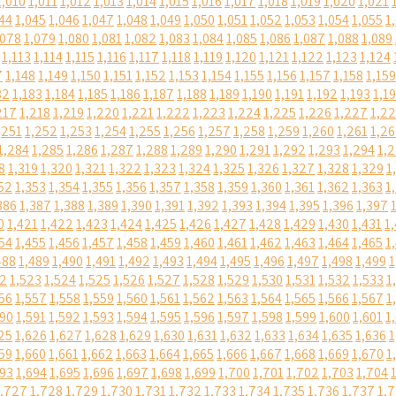
1,010
1,011
1,012
1,013
1,014
1,015
1,016
1,017
1,018
1,019
1,020
1,021
44
1,045
1,046
1,047
1,048
1,049
1,050
1,051
1,052
1,053
1,054
1,055
1
,078
1,079
1,080
1,081
1,082
1,083
1,084
1,085
1,086
1,087
1,088
1,089
1,113
1,114
1,115
1,116
1,117
1,118
1,119
1,120
1,121
1,122
1,123
1,124
7
1,148
1,149
1,150
1,151
1,152
1,153
1,154
1,155
1,156
1,157
1,158
1,159
82
1,183
1,184
1,185
1,186
1,187
1,188
1,189
1,190
1,191
1,192
1,193
1,1
217
1,218
1,219
1,220
1,221
1,222
1,223
1,224
1,225
1,226
1,227
1,2
,251
1,252
1,253
1,254
1,255
1,256
1,257
1,258
1,259
1,260
1,261
1,2
1,284
1,285
1,286
1,287
1,288
1,289
1,290
1,291
1,292
1,293
1,294
1,
8
1,319
1,320
1,321
1,322
1,323
1,324
1,325
1,326
1,327
1,328
1,329
1
52
1,353
1,354
1,355
1,356
1,357
1,358
1,359
1,360
1,361
1,362
1,363
1
386
1,387
1,388
1,389
1,390
1,391
1,392
1,393
1,394
1,395
1,396
1,397
0
1,421
1,422
1,423
1,424
1,425
1,426
1,427
1,428
1,429
1,430
1,431
1
54
1,455
1,456
1,457
1,458
1,459
1,460
1,461
1,462
1,463
1,464
1,465
1
488
1,489
1,490
1,491
1,492
1,493
1,494
1,495
1,496
1,497
1,498
1,499
1
22
1,523
1,524
1,525
1,526
1,527
1,528
1,529
1,530
1,531
1,532
1,533
1
56
1,557
1,558
1,559
1,560
1,561
1,562
1,563
1,564
1,565
1,566
1,567
1
590
1,591
1,592
1,593
1,594
1,595
1,596
1,597
1,598
1,599
1,600
1,601
1
25
1,626
1,627
1,628
1,629
1,630
1,631
1,632
1,633
1,634
1,635
1,636
1
59
1,660
1,661
1,662
1,663
1,664
1,665
1,666
1,667
1,668
1,669
1,670
1
693
1,694
1,695
1,696
1,697
1,698
1,699
1,700
1,701
1,702
1,703
1,704
1,727
1,728
1,729
1,730
1,731
1,732
1,733
1,734
1,735
1,736
1,737
1,