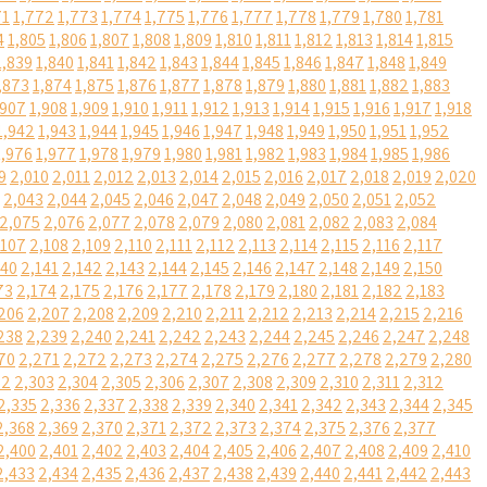
71
1,772
1,773
1,774
1,775
1,776
1,777
1,778
1,779
1,780
1,781
4
1,805
1,806
1,807
1,808
1,809
1,810
1,811
1,812
1,813
1,814
1,815
1,839
1,840
1,841
1,842
1,843
1,844
1,845
1,846
1,847
1,848
1,849
,873
1,874
1,875
1,876
1,877
1,878
1,879
1,880
1,881
1,882
1,883
,907
1,908
1,909
1,910
1,911
1,912
1,913
1,914
1,915
1,916
1,917
1,918
1,942
1,943
1,944
1,945
1,946
1,947
1,948
1,949
1,950
1,951
1,952
1,976
1,977
1,978
1,979
1,980
1,981
1,982
1,983
1,984
1,985
1,986
9
2,010
2,011
2,012
2,013
2,014
2,015
2,016
2,017
2,018
2,019
2,020
2,043
2,044
2,045
2,046
2,047
2,048
2,049
2,050
2,051
2,052
2,075
2,076
2,077
2,078
2,079
2,080
2,081
2,082
2,083
2,084
,107
2,108
2,109
2,110
2,111
2,112
2,113
2,114
2,115
2,116
2,117
140
2,141
2,142
2,143
2,144
2,145
2,146
2,147
2,148
2,149
2,150
73
2,174
2,175
2,176
2,177
2,178
2,179
2,180
2,181
2,182
2,183
206
2,207
2,208
2,209
2,210
2,211
2,212
2,213
2,214
2,215
2,216
238
2,239
2,240
2,241
2,242
2,243
2,244
2,245
2,246
2,247
2,248
70
2,271
2,272
2,273
2,274
2,275
2,276
2,277
2,278
2,279
2,280
02
2,303
2,304
2,305
2,306
2,307
2,308
2,309
2,310
2,311
2,312
2,335
2,336
2,337
2,338
2,339
2,340
2,341
2,342
2,343
2,344
2,345
2,368
2,369
2,370
2,371
2,372
2,373
2,374
2,375
2,376
2,377
2,400
2,401
2,402
2,403
2,404
2,405
2,406
2,407
2,408
2,409
2,410
2,433
2,434
2,435
2,436
2,437
2,438
2,439
2,440
2,441
2,442
2,443