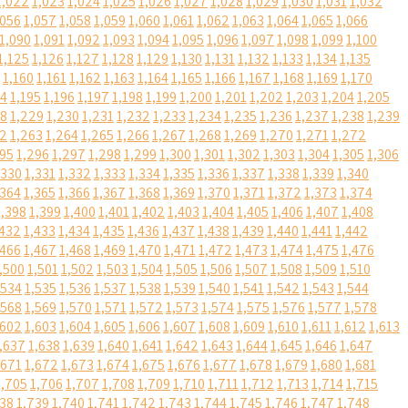
1,022
1,023
1,024
1,025
1,026
1,027
1,028
1,029
1,030
1,031
1,032
,056
1,057
1,058
1,059
1,060
1,061
1,062
1,063
1,064
1,065
1,066
1,090
1,091
1,092
1,093
1,094
1,095
1,096
1,097
1,098
1,099
1,100
1,125
1,126
1,127
1,128
1,129
1,130
1,131
1,132
1,133
1,134
1,135
1,160
1,161
1,162
1,163
1,164
1,165
1,166
1,167
1,168
1,169
1,170
94
1,195
1,196
1,197
1,198
1,199
1,200
1,201
1,202
1,203
1,204
1,205
28
1,229
1,230
1,231
1,232
1,233
1,234
1,235
1,236
1,237
1,238
1,239
62
1,263
1,264
1,265
1,266
1,267
1,268
1,269
1,270
1,271
1,272
295
1,296
1,297
1,298
1,299
1,300
1,301
1,302
1,303
1,304
1,305
1,306
,330
1,331
1,332
1,333
1,334
1,335
1,336
1,337
1,338
1,339
1,340
,364
1,365
1,366
1,367
1,368
1,369
1,370
1,371
1,372
1,373
1,374
1,398
1,399
1,400
1,401
1,402
1,403
1,404
1,405
1,406
1,407
1,408
,432
1,433
1,434
1,435
1,436
1,437
1,438
1,439
1,440
1,441
1,442
,466
1,467
1,468
1,469
1,470
1,471
1,472
1,473
1,474
1,475
1,476
,500
1,501
1,502
1,503
1,504
1,505
1,506
1,507
1,508
1,509
1,510
,534
1,535
1,536
1,537
1,538
1,539
1,540
1,541
1,542
1,543
1,544
,568
1,569
1,570
1,571
1,572
1,573
1,574
1,575
1,576
1,577
1,578
,602
1,603
1,604
1,605
1,606
1,607
1,608
1,609
1,610
1,611
1,612
1,613
,637
1,638
1,639
1,640
1,641
1,642
1,643
1,644
1,645
1,646
1,647
,671
1,672
1,673
1,674
1,675
1,676
1,677
1,678
1,679
1,680
1,681
1,705
1,706
1,707
1,708
1,709
1,710
1,711
1,712
1,713
1,714
1,715
738
1,739
1,740
1,741
1,742
1,743
1,744
1,745
1,746
1,747
1,748