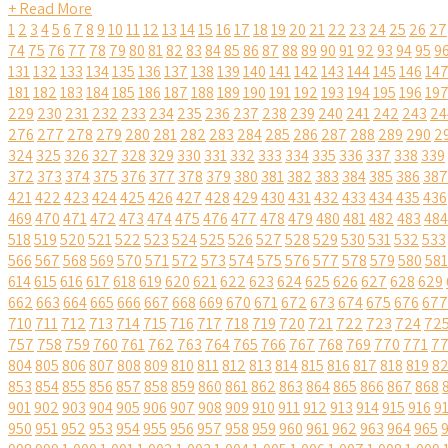
+ Read More
1
2
3
4
5
6
7
8
9
10
11
12
13
14
15
16
17
18
19
20
21
22
23
24
25
26
27
74
75
76
77
78
79
80
81
82
83
84
85
86
87
88
89
90
91
92
93
94
95
9
131
132
133
134
135
136
137
138
139
140
141
142
143
144
145
146
14
181
182
183
184
185
186
187
188
189
190
191
192
193
194
195
196
19
229
230
231
232
233
234
235
236
237
238
239
240
241
242
243
24
276
277
278
279
280
281
282
283
284
285
286
287
288
289
290
2
324
325
326
327
328
329
330
331
332
333
334
335
336
337
338
339
372
373
374
375
376
377
378
379
380
381
382
383
384
385
386
387
421
422
423
424
425
426
427
428
429
430
431
432
433
434
435
436
469
470
471
472
473
474
475
476
477
478
479
480
481
482
483
484
518
519
520
521
522
523
524
525
526
527
528
529
530
531
532
533
566
567
568
569
570
571
572
573
574
575
576
577
578
579
580
581
614
615
616
617
618
619
620
621
622
623
624
625
626
627
628
629
662
663
664
665
666
667
668
669
670
671
672
673
674
675
676
677
710
711
712
713
714
715
716
717
718
719
720
721
722
723
724
72
757
758
759
760
761
762
763
764
765
766
767
768
769
770
771
7
804
805
806
807
808
809
810
811
812
813
814
815
816
817
818
819
8
853
854
855
856
857
858
859
860
861
862
863
864
865
866
867
868
901
902
903
904
905
906
907
908
909
910
911
912
913
914
915
916
9
950
951
952
953
954
955
956
957
958
959
960
961
962
963
964
965