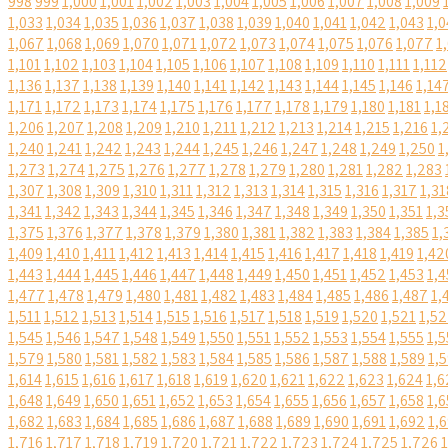
998
999
1,000
1,001
1,002
1,003
1,004
1,005
1,006
1,007
1,008
1,009
1,033
1,034
1,035
1,036
1,037
1,038
1,039
1,040
1,041
1,042
1,043
1,0
1,067
1,068
1,069
1,070
1,071
1,072
1,073
1,074
1,075
1,076
1,077
1
1,101
1,102
1,103
1,104
1,105
1,106
1,107
1,108
1,109
1,110
1,111
1,112
1,136
1,137
1,138
1,139
1,140
1,141
1,142
1,143
1,144
1,145
1,146
1,14
1,171
1,172
1,173
1,174
1,175
1,176
1,177
1,178
1,179
1,180
1,181
1,1
1,206
1,207
1,208
1,209
1,210
1,211
1,212
1,213
1,214
1,215
1,216
1,
1,240
1,241
1,242
1,243
1,244
1,245
1,246
1,247
1,248
1,249
1,250
1
1,273
1,274
1,275
1,276
1,277
1,278
1,279
1,280
1,281
1,282
1,283
1,307
1,308
1,309
1,310
1,311
1,312
1,313
1,314
1,315
1,316
1,317
1,31
1,341
1,342
1,343
1,344
1,345
1,346
1,347
1,348
1,349
1,350
1,351
1,3
1,375
1,376
1,377
1,378
1,379
1,380
1,381
1,382
1,383
1,384
1,385
1,
1,409
1,410
1,411
1,412
1,413
1,414
1,415
1,416
1,417
1,418
1,419
1,42
1,443
1,444
1,445
1,446
1,447
1,448
1,449
1,450
1,451
1,452
1,453
1,4
1,477
1,478
1,479
1,480
1,481
1,482
1,483
1,484
1,485
1,486
1,487
1,
1,511
1,512
1,513
1,514
1,515
1,516
1,517
1,518
1,519
1,520
1,521
1,5
1,545
1,546
1,547
1,548
1,549
1,550
1,551
1,552
1,553
1,554
1,555
1,5
1,579
1,580
1,581
1,582
1,583
1,584
1,585
1,586
1,587
1,588
1,589
1,
1,614
1,615
1,616
1,617
1,618
1,619
1,620
1,621
1,622
1,623
1,624
1,6
1,648
1,649
1,650
1,651
1,652
1,653
1,654
1,655
1,656
1,657
1,658
1,6
1,682
1,683
1,684
1,685
1,686
1,687
1,688
1,689
1,690
1,691
1,692
1,
1,716
1,717
1,718
1,719
1,720
1,721
1,722
1,723
1,724
1,725
1,726