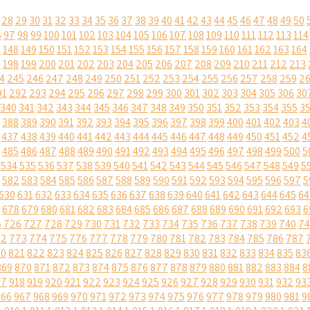
28
29
30
31
32
33
34
35
36
37
38
39
40
41
42
43
44
45
46
47
48
49
50
6
97
98
99
100
101
102
103
104
105
106
107
108
109
110
111
112
113
114
7
148
149
150
151
152
153
154
155
156
157
158
159
160
161
162
163
164
7
198
199
200
201
202
203
204
205
206
207
208
209
210
211
212
213
4
245
246
247
248
249
250
251
252
253
254
255
256
257
258
259
2
91
292
293
294
295
296
297
298
299
300
301
302
303
304
305
306
30
340
341
342
343
344
345
346
347
348
349
350
351
352
353
354
355
3
388
389
390
391
392
393
394
395
396
397
398
399
400
401
402
403
4
437
438
439
440
441
442
443
444
445
446
447
448
449
450
451
452
4
485
486
487
488
489
490
491
492
493
494
495
496
497
498
499
500
5
534
535
536
537
538
539
540
541
542
543
544
545
546
547
548
549
5
582
583
584
585
586
587
588
589
590
591
592
593
594
595
596
597
5
630
631
632
633
634
635
636
637
638
639
640
641
642
643
644
645
64
678
679
680
681
682
683
684
685
686
687
688
689
690
691
692
693
6
5
726
727
728
729
730
731
732
733
734
735
736
737
738
739
740
74
72
773
774
775
776
777
778
779
780
781
782
783
784
785
786
787
20
821
822
823
824
825
826
827
828
829
830
831
832
833
834
835
83
869
870
871
872
873
874
875
876
877
878
879
880
881
882
883
884
8
17
918
919
920
921
922
923
924
925
926
927
928
929
930
931
932
93
966
967
968
969
970
971
972
973
974
975
976
977
978
979
980
981
9