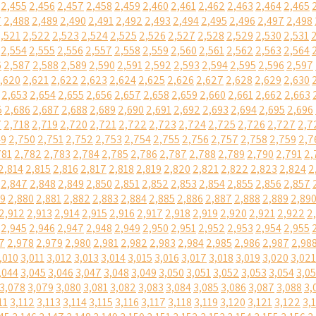
2,455
2,456
2,457
2,458
2,459
2,460
2,461
2,462
2,463
2,464
2,465
7
2,488
2,489
2,490
2,491
2,492
2,493
2,494
2,495
2,496
2,497
2,498
,521
2,522
2,523
2,524
2,525
2,526
2,527
2,528
2,529
2,530
2,531
2,554
2,555
2,556
2,557
2,558
2,559
2,560
2,561
2,562
2,563
2,564
6
2,587
2,588
2,589
2,590
2,591
2,592
2,593
2,594
2,595
2,596
2,597
,620
2,621
2,622
2,623
2,624
2,625
2,626
2,627
2,628
2,629
2,630
2,653
2,654
2,655
2,656
2,657
2,658
2,659
2,660
2,661
2,662
2,663
5
2,686
2,687
2,688
2,689
2,690
2,691
2,692
2,693
2,694
2,695
2,696
7
2,718
2,719
2,720
2,721
2,722
2,723
2,724
2,725
2,726
2,727
2,7
49
2,750
2,751
2,752
2,753
2,754
2,755
2,756
2,757
2,758
2,759
2,7
781
2,782
2,783
2,784
2,785
2,786
2,787
2,788
2,789
2,790
2,791
2,
2,814
2,815
2,816
2,817
2,818
2,819
2,820
2,821
2,822
2,823
2,824
2
2,847
2,848
2,849
2,850
2,851
2,852
2,853
2,854
2,855
2,856
2,857
79
2,880
2,881
2,882
2,883
2,884
2,885
2,886
2,887
2,888
2,889
2,89
2,912
2,913
2,914
2,915
2,916
2,917
2,918
2,919
2,920
2,921
2,922
2
2,945
2,946
2,947
2,948
2,949
2,950
2,951
2,952
2,953
2,954
2,955
7
2,978
2,979
2,980
2,981
2,982
2,983
2,984
2,985
2,986
2,987
2,98
,010
3,011
3,012
3,013
3,014
3,015
3,016
3,017
3,018
3,019
3,020
3,021
,044
3,045
3,046
3,047
3,048
3,049
3,050
3,051
3,052
3,053
3,054
3,0
3,078
3,079
3,080
3,081
3,082
3,083
3,084
3,085
3,086
3,087
3,088
3,
11
3,112
3,113
3,114
3,115
3,116
3,117
3,118
3,119
3,120
3,121
3,122
3,