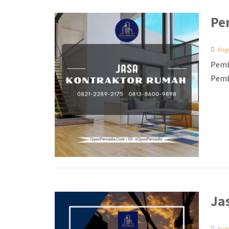
Pe
Augu
Pemb
Pemb
Ja
Augu