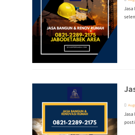
Jasa 
selen
Ja
Augu
Jasa 
posti