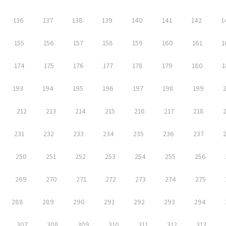
136
137
138
139
140
141
142
1
155
156
157
158
159
160
161
1
174
175
176
177
178
179
180
1
193
194
195
196
197
198
199
212
213
214
215
216
217
218
231
232
233
234
235
236
237
250
251
252
253
254
255
256
269
270
271
272
273
274
275
288
289
290
291
292
293
294
307
308
309
310
311
312
313