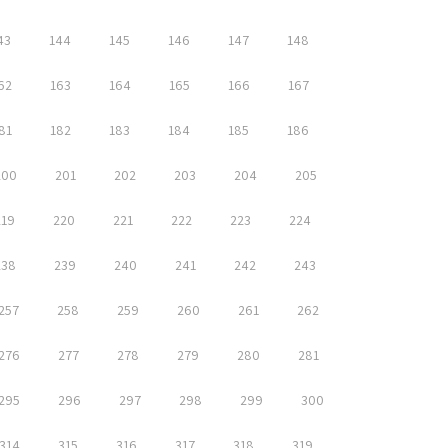
43
144
145
146
147
148
62
163
164
165
166
167
81
182
183
184
185
186
200
201
202
203
204
205
219
220
221
222
223
224
238
239
240
241
242
243
257
258
259
260
261
262
276
277
278
279
280
281
295
296
297
298
299
300
314
315
316
317
318
319