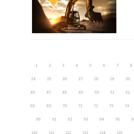
1
2
3
4
5
6
7
8
24
25
26
27
28
29
30
46
47
48
49
50
51
52
68
69
70
71
72
73
74
90
91
92
93
94
95
9
110
111
112
113
114
115