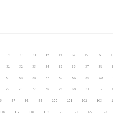
9
10
11
12
13
14
15
16
1
31
32
33
34
35
36
37
38
53
54
55
56
57
58
59
60
75
76
77
78
79
80
81
82
6
97
98
99
100
101
102
103
116
117
118
119
120
121
122
123