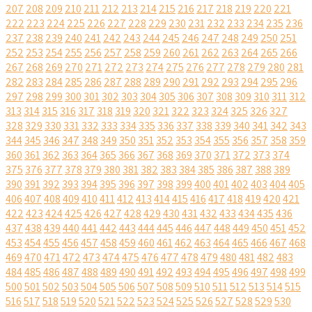
207
208
209
210
211
212
213
214
215
216
217
218
219
220
221
222
223
224
225
226
227
228
229
230
231
232
233
234
235
236
237
238
239
240
241
242
243
244
245
246
247
248
249
250
251
252
253
254
255
256
257
258
259
260
261
262
263
264
265
266
267
268
269
270
271
272
273
274
275
276
277
278
279
280
281
282
283
284
285
286
287
288
289
290
291
292
293
294
295
296
297
298
299
300
301
302
303
304
305
306
307
308
309
310
311
312
313
314
315
316
317
318
319
320
321
322
323
324
325
326
327
328
329
330
331
332
333
334
335
336
337
338
339
340
341
342
343
344
345
346
347
348
349
350
351
352
353
354
355
356
357
358
359
360
361
362
363
364
365
366
367
368
369
370
371
372
373
374
375
376
377
378
379
380
381
382
383
384
385
386
387
388
389
390
391
392
393
394
395
396
397
398
399
400
401
402
403
404
405
406
407
408
409
410
411
412
413
414
415
416
417
418
419
420
421
422
423
424
425
426
427
428
429
430
431
432
433
434
435
436
437
438
439
440
441
442
443
444
445
446
447
448
449
450
451
452
453
454
455
456
457
458
459
460
461
462
463
464
465
466
467
468
469
470
471
472
473
474
475
476
477
478
479
480
481
482
483
484
485
486
487
488
489
490
491
492
493
494
495
496
497
498
499
500
501
502
503
504
505
506
507
508
509
510
511
512
513
514
515
516
517
518
519
520
521
522
523
524
525
526
527
528
529
530