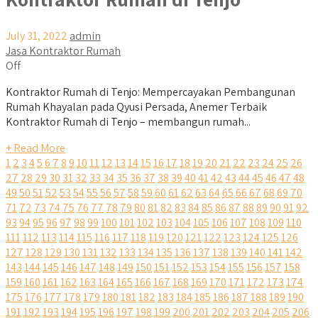
July 31, 2022
admin
Jasa Kontraktor Rumah
Off
Kontraktor Rumah di Tenjo: Mempercayakan Pembangunan
Rumah Khayalan pada Qyusi Persada, Anemer Terbaik
Kontraktor Rumah di Tenjo – membangun rumah...
+ Read More
1
2
3
4
5
6
7
8
9
10
11
12
13
14
15
16
17
18
19
20
21
22
23
24
25
26
27
28
29
30
31
32
33
34
35
36
37
38
39
40
41
42
43
44
45
46
47
48
49
50
51
52
53
54
55
56
57
58
59
60
61
62
63
64
65
66
67
68
69
70
71
72
73
74
75
76
77
78
79
80
81
82
83
84
85
86
87
88
89
90
91
92
93
94
95
96
97
98
99
100
101
102
103
104
105
106
107
108
109
110
111
112
113
114
115
116
117
118
119
120
121
122
123
124
125
126
127
128
129
130
131
132
133
134
135
136
137
138
139
140
141
142
143
144
145
146
147
148
149
150
151
152
153
154
155
156
157
158
159
160
161
162
163
164
165
166
167
168
169
170
171
172
173
174
175
176
177
178
179
180
181
182
183
184
185
186
187
188
189
190
191
192
193
194
195
196
197
198
199
200
201
202
203
204
205
206