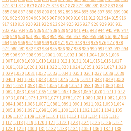
870
871
872
873
874
875
876
877
878
879
880
881
882
883
884
885
886
887
888
889
890
891
892
893
894
895
896
897
898
899
900
901
902
903
904
905
906
907
908
909
910
911
912
913
914
915
916
917
918
919
920
921
922
923
924
925
926
927
928
929
930
931
932
933
934
935
936
937
938
939
940
941
942
943
944
945
946
947
948
949
950
951
952
953
954
955
956
957
958
959
960
961
962
963
964
965
966
967
968
969
970
971
972
973
974
975
976
977
978
979
980
981
982
983
984
985
986
987
988
989
990
991
992
993
994
995
996
997
998
999
1,000
1,001
1,002
1,003
1,004
1,005
1,006
1,007
1,008
1,009
1,010
1,011
1,012
1,013
1,014
1,015
1,016
1,017
1,018
1,019
1,020
1,021
1,022
1,023
1,024
1,025
1,026
1,027
1,028
1,029
1,030
1,031
1,032
1,033
1,034
1,035
1,036
1,037
1,038
1,039
1,040
1,041
1,042
1,043
1,044
1,045
1,046
1,047
1,048
1,049
1,050
1,051
1,052
1,053
1,054
1,055
1,056
1,057
1,058
1,059
1,060
1,061
1,062
1,063
1,064
1,065
1,066
1,067
1,068
1,069
1,070
1,071
1,072
1,073
1,074
1,075
1,076
1,077
1,078
1,079
1,080
1,081
1,082
1,083
1,084
1,085
1,086
1,087
1,088
1,089
1,090
1,091
1,092
1,093
1,094
1,095
1,096
1,097
1,098
1,099
1,100
1,101
1,102
1,103
1,104
1,105
1,106
1,107
1,108
1,109
1,110
1,111
1,112
1,113
1,114
1,115
1,116
1,117
1,118
1,119
1,120
1,121
1,122
1,123
1,124
1,125
1,126
1,127
1,128
1,129
1,130
1,131
1,132
1,133
1,134
1,135
1,136
1,137
1,138