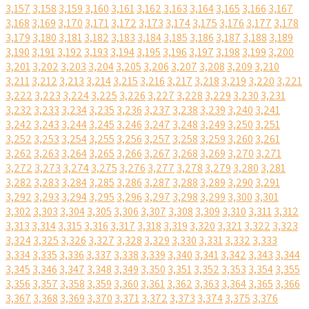
3,157
3,158
3,159
3,160
3,161
3,162
3,163
3,164
3,165
3,166
3,167
3,168
3,169
3,170
3,171
3,172
3,173
3,174
3,175
3,176
3,177
3,178
3,179
3,180
3,181
3,182
3,183
3,184
3,185
3,186
3,187
3,188
3,189
3,190
3,191
3,192
3,193
3,194
3,195
3,196
3,197
3,198
3,199
3,200
3,201
3,202
3,203
3,204
3,205
3,206
3,207
3,208
3,209
3,210
3,211
3,212
3,213
3,214
3,215
3,216
3,217
3,218
3,219
3,220
3,221
3,222
3,223
3,224
3,225
3,226
3,227
3,228
3,229
3,230
3,231
3,232
3,233
3,234
3,235
3,236
3,237
3,238
3,239
3,240
3,241
3,242
3,243
3,244
3,245
3,246
3,247
3,248
3,249
3,250
3,251
3,252
3,253
3,254
3,255
3,256
3,257
3,258
3,259
3,260
3,261
3,262
3,263
3,264
3,265
3,266
3,267
3,268
3,269
3,270
3,271
3,272
3,273
3,274
3,275
3,276
3,277
3,278
3,279
3,280
3,281
3,282
3,283
3,284
3,285
3,286
3,287
3,288
3,289
3,290
3,291
3,292
3,293
3,294
3,295
3,296
3,297
3,298
3,299
3,300
3,301
3,302
3,303
3,304
3,305
3,306
3,307
3,308
3,309
3,310
3,311
3,312
3,313
3,314
3,315
3,316
3,317
3,318
3,319
3,320
3,321
3,322
3,323
3,324
3,325
3,326
3,327
3,328
3,329
3,330
3,331
3,332
3,333
3,334
3,335
3,336
3,337
3,338
3,339
3,340
3,341
3,342
3,343
3,344
3,345
3,346
3,347
3,348
3,349
3,350
3,351
3,352
3,353
3,354
3,355
3,356
3,357
3,358
3,359
3,360
3,361
3,362
3,363
3,364
3,365
3,366
3,367
3,368
3,369
3,370
3,371
3,372
3,373
3,374
3,375
3,376