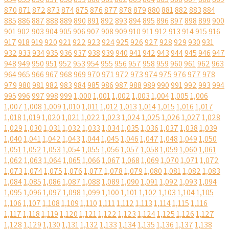
870
871
872
873
874
875
876
877
878
879
880
881
882
883
884
885
886
887
888
889
890
891
892
893
894
895
896
897
898
899
900
901
902
903
904
905
906
907
908
909
910
911
912
913
914
915
916
917
918
919
920
921
922
923
924
925
926
927
928
929
930
931
932
933
934
935
936
937
938
939
940
941
942
943
944
945
946
947
948
949
950
951
952
953
954
955
956
957
958
959
960
961
962
963
964
965
966
967
968
969
970
971
972
973
974
975
976
977
978
979
980
981
982
983
984
985
986
987
988
989
990
991
992
993
994
995
996
997
998
999
1,000
1,001
1,002
1,003
1,004
1,005
1,006
1,007
1,008
1,009
1,010
1,011
1,012
1,013
1,014
1,015
1,016
1,017
1,018
1,019
1,020
1,021
1,022
1,023
1,024
1,025
1,026
1,027
1,028
1,029
1,030
1,031
1,032
1,033
1,034
1,035
1,036
1,037
1,038
1,039
1,040
1,041
1,042
1,043
1,044
1,045
1,046
1,047
1,048
1,049
1,050
1,051
1,052
1,053
1,054
1,055
1,056
1,057
1,058
1,059
1,060
1,061
1,062
1,063
1,064
1,065
1,066
1,067
1,068
1,069
1,070
1,071
1,072
1,073
1,074
1,075
1,076
1,077
1,078
1,079
1,080
1,081
1,082
1,083
1,084
1,085
1,086
1,087
1,088
1,089
1,090
1,091
1,092
1,093
1,094
1,095
1,096
1,097
1,098
1,099
1,100
1,101
1,102
1,103
1,104
1,105
1,106
1,107
1,108
1,109
1,110
1,111
1,112
1,113
1,114
1,115
1,116
1,117
1,118
1,119
1,120
1,121
1,122
1,123
1,124
1,125
1,126
1,127
1,128
1,129
1,130
1,131
1,132
1,133
1,134
1,135
1,136
1,137
1,138