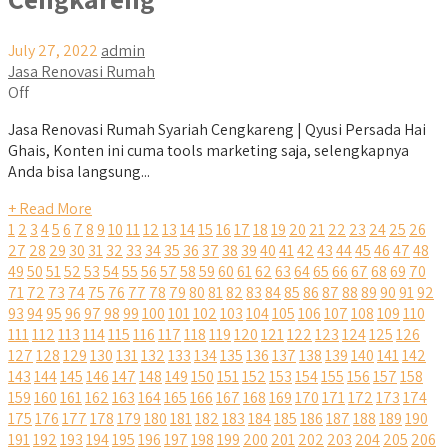
July 27, 2022
admin
Jasa Renovasi Rumah
Off
Jasa Renovasi Rumah Syariah Cengkareng | Qyusi Persada Hai
Ghais, Konten ini cuma tools marketing saja, selengkapnya
Anda bisa langsung...
+ Read More
1
2
3
4
5
6
7
8
9
10
11
12
13
14
15
16
17
18
19
20
21
22
23
24
25
26
27
28
29
30
31
32
33
34
35
36
37
38
39
40
41
42
43
44
45
46
47
48
49
50
51
52
53
54
55
56
57
58
59
60
61
62
63
64
65
66
67
68
69
70
71
72
73
74
75
76
77
78
79
80
81
82
83
84
85
86
87
88
89
90
91
92
93
94
95
96
97
98
99
100
101
102
103
104
105
106
107
108
109
110
111
112
113
114
115
116
117
118
119
120
121
122
123
124
125
126
127
128
129
130
131
132
133
134
135
136
137
138
139
140
141
142
143
144
145
146
147
148
149
150
151
152
153
154
155
156
157
158
159
160
161
162
163
164
165
166
167
168
169
170
171
172
173
174
175
176
177
178
179
180
181
182
183
184
185
186
187
188
189
190
191
192
193
194
195
196
197
198
199
200
201
202
203
204
205
206