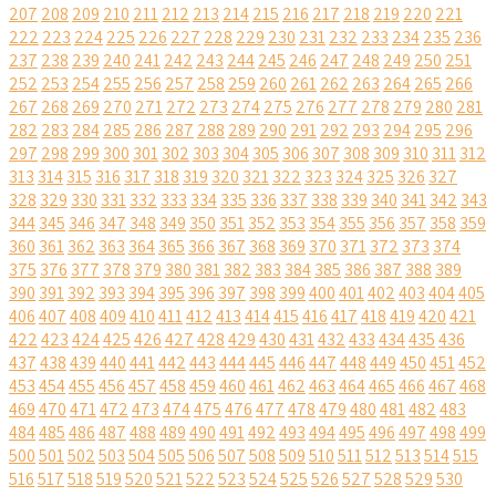
207
208
209
210
211
212
213
214
215
216
217
218
219
220
221
222
223
224
225
226
227
228
229
230
231
232
233
234
235
236
237
238
239
240
241
242
243
244
245
246
247
248
249
250
251
252
253
254
255
256
257
258
259
260
261
262
263
264
265
266
267
268
269
270
271
272
273
274
275
276
277
278
279
280
281
282
283
284
285
286
287
288
289
290
291
292
293
294
295
296
297
298
299
300
301
302
303
304
305
306
307
308
309
310
311
312
313
314
315
316
317
318
319
320
321
322
323
324
325
326
327
328
329
330
331
332
333
334
335
336
337
338
339
340
341
342
343
344
345
346
347
348
349
350
351
352
353
354
355
356
357
358
359
360
361
362
363
364
365
366
367
368
369
370
371
372
373
374
375
376
377
378
379
380
381
382
383
384
385
386
387
388
389
390
391
392
393
394
395
396
397
398
399
400
401
402
403
404
405
406
407
408
409
410
411
412
413
414
415
416
417
418
419
420
421
422
423
424
425
426
427
428
429
430
431
432
433
434
435
436
437
438
439
440
441
442
443
444
445
446
447
448
449
450
451
452
453
454
455
456
457
458
459
460
461
462
463
464
465
466
467
468
469
470
471
472
473
474
475
476
477
478
479
480
481
482
483
484
485
486
487
488
489
490
491
492
493
494
495
496
497
498
499
500
501
502
503
504
505
506
507
508
509
510
511
512
513
514
515
516
517
518
519
520
521
522
523
524
525
526
527
528
529
530