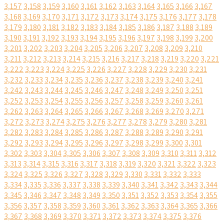
3,157
3,158
3,159
3,160
3,161
3,162
3,163
3,164
3,165
3,166
3,167
3,168
3,169
3,170
3,171
3,172
3,173
3,174
3,175
3,176
3,177
3,178
3,179
3,180
3,181
3,182
3,183
3,184
3,185
3,186
3,187
3,188
3,189
3,190
3,191
3,192
3,193
3,194
3,195
3,196
3,197
3,198
3,199
3,200
3,201
3,202
3,203
3,204
3,205
3,206
3,207
3,208
3,209
3,210
3,211
3,212
3,213
3,214
3,215
3,216
3,217
3,218
3,219
3,220
3,221
3,222
3,223
3,224
3,225
3,226
3,227
3,228
3,229
3,230
3,231
3,232
3,233
3,234
3,235
3,236
3,237
3,238
3,239
3,240
3,241
3,242
3,243
3,244
3,245
3,246
3,247
3,248
3,249
3,250
3,251
3,252
3,253
3,254
3,255
3,256
3,257
3,258
3,259
3,260
3,261
3,262
3,263
3,264
3,265
3,266
3,267
3,268
3,269
3,270
3,271
3,272
3,273
3,274
3,275
3,276
3,277
3,278
3,279
3,280
3,281
3,282
3,283
3,284
3,285
3,286
3,287
3,288
3,289
3,290
3,291
3,292
3,293
3,294
3,295
3,296
3,297
3,298
3,299
3,300
3,301
3,302
3,303
3,304
3,305
3,306
3,307
3,308
3,309
3,310
3,311
3,312
3,313
3,314
3,315
3,316
3,317
3,318
3,319
3,320
3,321
3,322
3,323
3,324
3,325
3,326
3,327
3,328
3,329
3,330
3,331
3,332
3,333
3,334
3,335
3,336
3,337
3,338
3,339
3,340
3,341
3,342
3,343
3,344
3,345
3,346
3,347
3,348
3,349
3,350
3,351
3,352
3,353
3,354
3,355
3,356
3,357
3,358
3,359
3,360
3,361
3,362
3,363
3,364
3,365
3,366
3,367
3,368
3,369
3,370
3,371
3,372
3,373
3,374
3,375
3,376