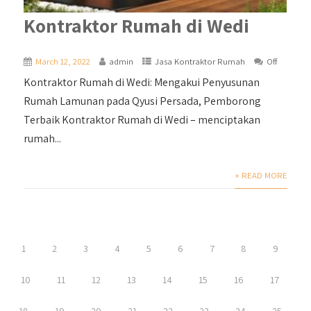
Kontraktor Rumah di Wedi
March 12, 2022
admin
Jasa Kontraktor Rumah
Off
Kontraktor Rumah di Wedi: Mengakui Penyusunan
Rumah Lamunan pada Qyusi Persada, Pemborong
Terbaik Kontraktor Rumah di Wedi – menciptakan
rumah...
+ READ MORE
1
2
3
4
5
6
7
8
9
10
11
12
13
14
15
16
17