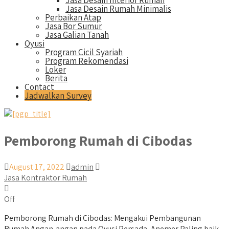
Jasa Desain Interior Rumah
Jasa Desain Rumah Minimalis
Perbaikan Atap
Jasa Bor Sumur
Jasa Galian Tanah
Qyusi
Program Cicil Syariah
Program Rekomendasi
Loker
Berita
Contact
Jadwalkan Survey
Pemborong Rumah di Cibodas
August 17, 2022
admin
Jasa Kontraktor Rumah
Off
Pemborong Rumah di Cibodas: Mengakui Pembangunan
Rumah Angan-angan pada Qyusi Persada, Anemer Paling baik