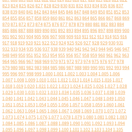
823
824
825
826
827
828
829
830
831
832
833
834
835
836
837
838
839
840
841
842
843
844
845
846
847
848
849
850
851
852
853
854
855
856
857
858
859
860
861
862
863
864
865
866
867
868
869
870
871
872
873
874
875
876
877
878
879
880
881
882
883
884
885
886
887
888
889
890
891
892
893
894
895
896
897
898
899
900
901
902
903
904
905
906
907
908
909
910
911
912
913
914
915
916
917
918
919
920
921
922
923
924
925
926
927
928
929
930
931
932
933
934
935
936
937
938
939
940
941
942
943
944
945
946
947
948
949
950
951
952
953
954
955
956
957
958
959
960
961
962
963
964
965
966
967
968
969
970
971
972
973
974
975
976
977
978
979
980
981
982
983
984
985
986
987
988
989
990
991
992
993
994
995
996
997
998
999
1,000
1,001
1,002
1,003
1,004
1,005
1,006
1,007
1,008
1,009
1,010
1,011
1,012
1,013
1,014
1,015
1,016
1,017
1,018
1,019
1,020
1,021
1,022
1,023
1,024
1,025
1,026
1,027
1,028
1,029
1,030
1,031
1,032
1,033
1,034
1,035
1,036
1,037
1,038
1,039
1,040
1,041
1,042
1,043
1,044
1,045
1,046
1,047
1,048
1,049
1,050
1,051
1,052
1,053
1,054
1,055
1,056
1,057
1,058
1,059
1,060
1,061
1,062
1,063
1,064
1,065
1,066
1,067
1,068
1,069
1,070
1,071
1,072
1,073
1,074
1,075
1,076
1,077
1,078
1,079
1,080
1,081
1,082
1,083
1,084
1,085
1,086
1,087
1,088
1,089
1,090
1,091
1,092
1,093
1,094
1,095
1,096
1,097
1,098
1,099
1,100
1,101
1,102
1,103
1,104
1,105