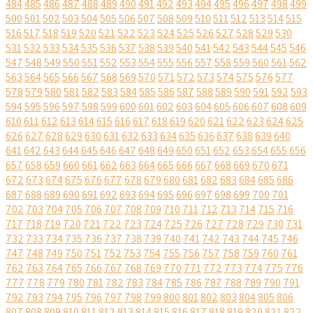
484
485
486
487
488
489
490
491
492
493
494
495
496
497
498
499
500
501
502
503
504
505
506
507
508
509
510
511
512
513
514
515
516
517
518
519
520
521
522
523
524
525
526
527
528
529
530
531
532
533
534
535
536
537
538
539
540
541
542
543
544
545
546
547
548
549
550
551
552
553
554
555
556
557
558
559
560
561
562
563
564
565
566
567
568
569
570
571
572
573
574
575
576
577
578
579
580
581
582
583
584
585
586
587
588
589
590
591
592
593
594
595
596
597
598
599
600
601
602
603
604
605
606
607
608
609
610
611
612
613
614
615
616
617
618
619
620
621
622
623
624
625
626
627
628
629
630
631
632
633
634
635
636
637
638
639
640
641
642
643
644
645
646
647
648
649
650
651
652
653
654
655
656
657
658
659
660
661
662
663
664
665
666
667
668
669
670
671
672
673
674
675
676
677
678
679
680
681
682
683
684
685
686
687
688
689
690
691
692
693
694
695
696
697
698
699
700
701
702
703
704
705
706
707
708
709
710
711
712
713
714
715
716
717
718
719
720
721
722
723
724
725
726
727
728
729
730
731
732
733
734
735
736
737
738
739
740
741
742
743
744
745
746
747
748
749
750
751
752
753
754
755
756
757
758
759
760
761
762
763
764
765
766
767
768
769
770
771
772
773
774
775
776
777
778
779
780
781
782
783
784
785
786
787
788
789
790
791
792
793
794
795
796
797
798
799
800
801
802
803
804
805
806
807
808
809
810
811
812
813
814
815
816
817
818
819
820
821
822