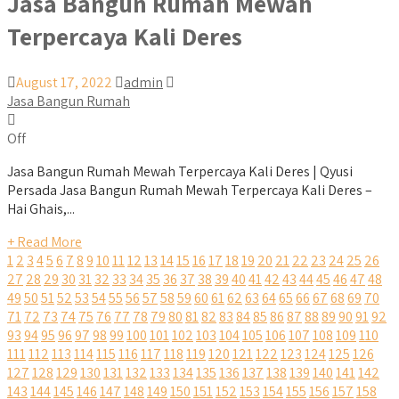
Jasa Bangun Rumah Mewah
Terpercaya Kali Deres
August 17, 2022
admin
Jasa Bangun Rumah
Off
Jasa Bangun Rumah Mewah Terpercaya Kali Deres | Qyusi
Persada Jasa Bangun Rumah Mewah Terpercaya Kali Deres –
Hai Ghais,...
+ Read More
1
2
3
4
5
6
7
8
9
10
11
12
13
14
15
16
17
18
19
20
21
22
23
24
25
26
27
28
29
30
31
32
33
34
35
36
37
38
39
40
41
42
43
44
45
46
47
48
49
50
51
52
53
54
55
56
57
58
59
60
61
62
63
64
65
66
67
68
69
70
71
72
73
74
75
76
77
78
79
80
81
82
83
84
85
86
87
88
89
90
91
92
93
94
95
96
97
98
99
100
101
102
103
104
105
106
107
108
109
110
111
112
113
114
115
116
117
118
119
120
121
122
123
124
125
126
127
128
129
130
131
132
133
134
135
136
137
138
139
140
141
142
143
144
145
146
147
148
149
150
151
152
153
154
155
156
157
158