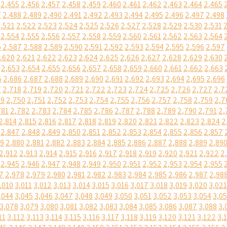
2,455
2,456
2,457
2,458
2,459
2,460
2,461
2,462
2,463
2,464
2,465
7
2,488
2,489
2,490
2,491
2,492
2,493
2,494
2,495
2,496
2,497
2,498
,521
2,522
2,523
2,524
2,525
2,526
2,527
2,528
2,529
2,530
2,531
2,554
2,555
2,556
2,557
2,558
2,559
2,560
2,561
2,562
2,563
2,564
6
2,587
2,588
2,589
2,590
2,591
2,592
2,593
2,594
2,595
2,596
2,597
,620
2,621
2,622
2,623
2,624
2,625
2,626
2,627
2,628
2,629
2,630
2,653
2,654
2,655
2,656
2,657
2,658
2,659
2,660
2,661
2,662
2,663
5
2,686
2,687
2,688
2,689
2,690
2,691
2,692
2,693
2,694
2,695
2,696
7
2,718
2,719
2,720
2,721
2,722
2,723
2,724
2,725
2,726
2,727
2,7
49
2,750
2,751
2,752
2,753
2,754
2,755
2,756
2,757
2,758
2,759
2,7
781
2,782
2,783
2,784
2,785
2,786
2,787
2,788
2,789
2,790
2,791
2,
2,814
2,815
2,816
2,817
2,818
2,819
2,820
2,821
2,822
2,823
2,824
2
2,847
2,848
2,849
2,850
2,851
2,852
2,853
2,854
2,855
2,856
2,857
79
2,880
2,881
2,882
2,883
2,884
2,885
2,886
2,887
2,888
2,889
2,89
2,912
2,913
2,914
2,915
2,916
2,917
2,918
2,919
2,920
2,921
2,922
2
2,945
2,946
2,947
2,948
2,949
2,950
2,951
2,952
2,953
2,954
2,955
7
2,978
2,979
2,980
2,981
2,982
2,983
2,984
2,985
2,986
2,987
2,98
,010
3,011
3,012
3,013
3,014
3,015
3,016
3,017
3,018
3,019
3,020
3,021
,044
3,045
3,046
3,047
3,048
3,049
3,050
3,051
3,052
3,053
3,054
3,0
3,078
3,079
3,080
3,081
3,082
3,083
3,084
3,085
3,086
3,087
3,088
3,
11
3,112
3,113
3,114
3,115
3,116
3,117
3,118
3,119
3,120
3,121
3,122
3,