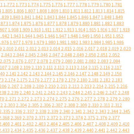
71
1,772
1,773
1,774
1,775
1,776
1,777
1,778
1,779
1,780
1,781
4
1,805
1,806
1,807
1,808
1,809
1,810
1,811
1,812
1,813
1,814
1,815
1,839
1,840
1,841
1,842
1,843
1,844
1,845
1,846
1,847
1,848
1,849
,873
1,874
1,875
1,876
1,877
1,878
1,879
1,880
1,881
1,882
1,883
,907
1,908
1,909
1,910
1,911
1,912
1,913
1,914
1,915
1,916
1,917
1,918
1,942
1,943
1,944
1,945
1,946
1,947
1,948
1,949
1,950
1,951
1,952
1,976
1,977
1,978
1,979
1,980
1,981
1,982
1,983
1,984
1,985
1,986
9
2,010
2,011
2,012
2,013
2,014
2,015
2,016
2,017
2,018
2,019
2,020
2,043
2,044
2,045
2,046
2,047
2,048
2,049
2,050
2,051
2,052
2,075
2,076
2,077
2,078
2,079
2,080
2,081
2,082
2,083
2,084
,107
2,108
2,109
2,110
2,111
2,112
2,113
2,114
2,115
2,116
2,117
140
2,141
2,142
2,143
2,144
2,145
2,146
2,147
2,148
2,149
2,150
73
2,174
2,175
2,176
2,177
2,178
2,179
2,180
2,181
2,182
2,183
206
2,207
2,208
2,209
2,210
2,211
2,212
2,213
2,214
2,215
2,216
238
2,239
2,240
2,241
2,242
2,243
2,244
2,245
2,246
2,247
2,248
70
2,271
2,272
2,273
2,274
2,275
2,276
2,277
2,278
2,279
2,280
02
2,303
2,304
2,305
2,306
2,307
2,308
2,309
2,310
2,311
2,312
2,335
2,336
2,337
2,338
2,339
2,340
2,341
2,342
2,343
2,344
2,345
2,368
2,369
2,370
2,371
2,372
2,373
2,374
2,375
2,376
2,377
2,400
2,401
2,402
2,403
2,404
2,405
2,406
2,407
2,408
2,409
2,410
2,433
2,434
2,435
2,436
2,437
2,438
2,439
2,440
2,441
2,442
2,443