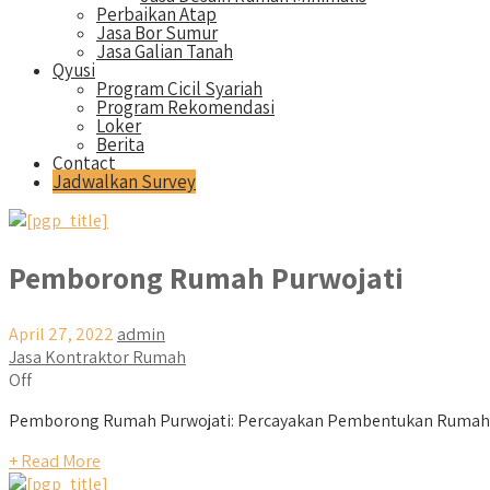
Perbaikan Atap
Jasa Bor Sumur
Jasa Galian Tanah
Qyusi
Program Cicil Syariah
Program Rekomendasi
Loker
Berita
Contact
Jadwalkan Survey
Pemborong Rumah Purwojati
April 27, 2022
admin
Jasa Kontraktor Rumah
Off
Pemborong Rumah Purwojati: Percayakan Pembentukan Rumah I
+ Read More