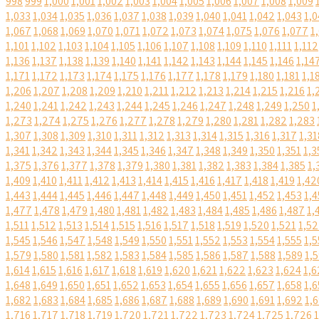
998
999
1,000
1,001
1,002
1,003
1,004
1,005
1,006
1,007
1,008
1,009
1,033
1,034
1,035
1,036
1,037
1,038
1,039
1,040
1,041
1,042
1,043
1,0
1,067
1,068
1,069
1,070
1,071
1,072
1,073
1,074
1,075
1,076
1,077
1
1,101
1,102
1,103
1,104
1,105
1,106
1,107
1,108
1,109
1,110
1,111
1,112
1,136
1,137
1,138
1,139
1,140
1,141
1,142
1,143
1,144
1,145
1,146
1,14
1,171
1,172
1,173
1,174
1,175
1,176
1,177
1,178
1,179
1,180
1,181
1,1
1,206
1,207
1,208
1,209
1,210
1,211
1,212
1,213
1,214
1,215
1,216
1,
1,240
1,241
1,242
1,243
1,244
1,245
1,246
1,247
1,248
1,249
1,250
1
1,273
1,274
1,275
1,276
1,277
1,278
1,279
1,280
1,281
1,282
1,283
1,307
1,308
1,309
1,310
1,311
1,312
1,313
1,314
1,315
1,316
1,317
1,31
1,341
1,342
1,343
1,344
1,345
1,346
1,347
1,348
1,349
1,350
1,351
1,3
1,375
1,376
1,377
1,378
1,379
1,380
1,381
1,382
1,383
1,384
1,385
1,
1,409
1,410
1,411
1,412
1,413
1,414
1,415
1,416
1,417
1,418
1,419
1,42
1,443
1,444
1,445
1,446
1,447
1,448
1,449
1,450
1,451
1,452
1,453
1,4
1,477
1,478
1,479
1,480
1,481
1,482
1,483
1,484
1,485
1,486
1,487
1,
1,511
1,512
1,513
1,514
1,515
1,516
1,517
1,518
1,519
1,520
1,521
1,5
1,545
1,546
1,547
1,548
1,549
1,550
1,551
1,552
1,553
1,554
1,555
1,5
1,579
1,580
1,581
1,582
1,583
1,584
1,585
1,586
1,587
1,588
1,589
1,
1,614
1,615
1,616
1,617
1,618
1,619
1,620
1,621
1,622
1,623
1,624
1,6
1,648
1,649
1,650
1,651
1,652
1,653
1,654
1,655
1,656
1,657
1,658
1,6
1,682
1,683
1,684
1,685
1,686
1,687
1,688
1,689
1,690
1,691
1,692
1,
1,716
1,717
1,718
1,719
1,720
1,721
1,722
1,723
1,724
1,725
1,726