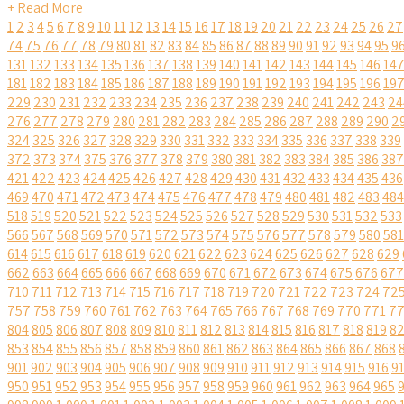
+ Read More
1
2
3
4
5
6
7
8
9
10
11
12
13
14
15
16
17
18
19
20
21
22
23
24
25
26
27
74
75
76
77
78
79
80
81
82
83
84
85
86
87
88
89
90
91
92
93
94
95
9
131
132
133
134
135
136
137
138
139
140
141
142
143
144
145
146
14
181
182
183
184
185
186
187
188
189
190
191
192
193
194
195
196
19
229
230
231
232
233
234
235
236
237
238
239
240
241
242
243
24
276
277
278
279
280
281
282
283
284
285
286
287
288
289
290
2
324
325
326
327
328
329
330
331
332
333
334
335
336
337
338
339
372
373
374
375
376
377
378
379
380
381
382
383
384
385
386
387
421
422
423
424
425
426
427
428
429
430
431
432
433
434
435
436
469
470
471
472
473
474
475
476
477
478
479
480
481
482
483
484
518
519
520
521
522
523
524
525
526
527
528
529
530
531
532
533
566
567
568
569
570
571
572
573
574
575
576
577
578
579
580
581
614
615
616
617
618
619
620
621
622
623
624
625
626
627
628
629
662
663
664
665
666
667
668
669
670
671
672
673
674
675
676
677
710
711
712
713
714
715
716
717
718
719
720
721
722
723
724
72
757
758
759
760
761
762
763
764
765
766
767
768
769
770
771
7
804
805
806
807
808
809
810
811
812
813
814
815
816
817
818
819
8
853
854
855
856
857
858
859
860
861
862
863
864
865
866
867
868
901
902
903
904
905
906
907
908
909
910
911
912
913
914
915
916
9
950
951
952
953
954
955
956
957
958
959
960
961
962
963
964
965