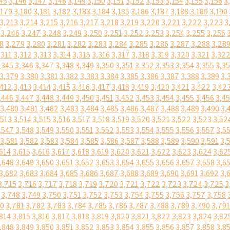
45
3,146
3,147
3,148
3,149
3,150
3,151
3,152
3,153
3,154
3,155
3,156
3
,179
3,180
3,181
3,182
3,183
3,184
3,185
3,186
3,187
3,188
3,189
3,190
3,213
3,214
3,215
3,216
3,217
3,218
3,219
3,220
3,221
3,222
3,223
3
3,246
3,247
3,248
3,249
3,250
3,251
3,252
3,253
3,254
3,255
3,256
8
3,279
3,280
3,281
3,282
3,283
3,284
3,285
3,286
3,287
3,288
3,28
,311
3,312
3,313
3,314
3,315
3,316
3,317
3,318
3,319
3,320
3,321
3,32
,345
3,346
3,347
3,348
3,349
3,350
3,351
3,352
3,353
3,354
3,355
3,3
3,379
3,380
3,381
3,382
3,383
3,384
3,385
3,386
3,387
3,388
3,389
3,
,412
3,413
3,414
3,415
3,416
3,417
3,418
3,419
3,420
3,421
3,422
3,42
,446
3,447
3,448
3,449
3,450
3,451
3,452
3,453
3,454
3,455
3,456
3,4
3,480
3,481
3,482
3,483
3,484
3,485
3,486
3,487
3,488
3,489
3,490
3,
,513
3,514
3,515
3,516
3,517
3,518
3,519
3,520
3,521
3,522
3,523
3,52
,547
3,548
3,549
3,550
3,551
3,552
3,553
3,554
3,555
3,556
3,557
3,5
3,581
3,582
3,583
3,584
3,585
3,586
3,587
3,588
3,589
3,590
3,591
3,
614
3,615
3,616
3,617
3,618
3,619
3,620
3,621
3,622
3,623
3,624
3,62
,648
3,649
3,650
3,651
3,652
3,653
3,654
3,655
3,656
3,657
3,658
3,6
3,682
3,683
3,684
3,685
3,686
3,687
3,688
3,689
3,690
3,691
3,692
3,
3,715
3,716
3,717
3,718
3,719
3,720
3,721
3,722
3,723
3,724
3,725
3
3,748
3,749
3,750
3,751
3,752
3,753
3,754
3,755
3,756
3,757
3,758
80
3,781
3,782
3,783
3,784
3,785
3,786
3,787
3,788
3,789
3,790
3,791
814
3,815
3,816
3,817
3,818
3,819
3,820
3,821
3,822
3,823
3,824
3,82
,848
3,849
3,850
3,851
3,852
3,853
3,854
3,855
3,856
3,857
3,858
3,8