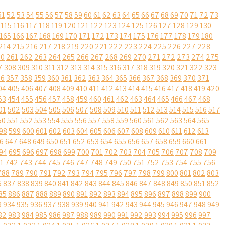
51
52
53
54
55
56
57
58
59
60
61
62
63
64
65
66
67
68
69
70
71
72
73
115
116
117
118
119
120
121
122
123
124
125
126
127
128
129
130
165
166
167
168
169
170
171
172
173
174
175
176
177
178
179
180
214
215
216
217
218
219
220
221
222
223
224
225
226
227
228
60
261
262
263
264
265
266
267
268
269
270
271
272
273
274
275
7
308
309
310
311
312
313
314
315
316
317
318
319
320
321
322
323
56
357
358
359
360
361
362
363
364
365
366
367
368
369
370
371
04
405
406
407
408
409
410
411
412
413
414
415
416
417
418
419
420
53
454
455
456
457
458
459
460
461
462
463
464
465
466
467
468
01
502
503
504
505
506
507
508
509
510
511
512
513
514
515
516
517
50
551
552
553
554
555
556
557
558
559
560
561
562
563
564
565
98
599
600
601
602
603
604
605
606
607
608
609
610
611
612
613
6
647
648
649
650
651
652
653
654
655
656
657
658
659
660
661
94
695
696
697
698
699
700
701
702
703
704
705
706
707
708
709
1
742
743
744
745
746
747
748
749
750
751
752
753
754
755
756
788
789
790
791
792
793
794
795
796
797
798
799
800
801
802
803
6
837
838
839
840
841
842
843
844
845
846
847
848
849
850
851
852
85
886
887
888
889
890
891
892
893
894
895
896
897
898
899
900
3
934
935
936
937
938
939
940
941
942
943
944
945
946
947
948
949
82
983
984
985
986
987
988
989
990
991
992
993
994
995
996
997