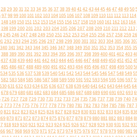
28
29
30
31
32
33
34
35
36
37
38
39
40
41
42
43
44
45
46
47
48
49
50
6
97
98
99
100
101
102
103
104
105
106
107
108
109
110
111
112
113
114
7
148
149
150
151
152
153
154
155
156
157
158
159
160
161
162
163
164
7
198
199
200
201
202
203
204
205
206
207
208
209
210
211
212
213
4
245
246
247
248
249
250
251
252
253
254
255
256
257
258
259
2
91
292
293
294
295
296
297
298
299
300
301
302
303
304
305
306
30
340
341
342
343
344
345
346
347
348
349
350
351
352
353
354
355
3
388
389
390
391
392
393
394
395
396
397
398
399
400
401
402
403
4
437
438
439
440
441
442
443
444
445
446
447
448
449
450
451
452
4
485
486
487
488
489
490
491
492
493
494
495
496
497
498
499
500
5
534
535
536
537
538
539
540
541
542
543
544
545
546
547
548
549
5
582
583
584
585
586
587
588
589
590
591
592
593
594
595
596
597
5
630
631
632
633
634
635
636
637
638
639
640
641
642
643
644
645
64
678
679
680
681
682
683
684
685
686
687
688
689
690
691
692
693
6
5
726
727
728
729
730
731
732
733
734
735
736
737
738
739
740
74
72
773
774
775
776
777
778
779
780
781
782
783
784
785
786
787
20
821
822
823
824
825
826
827
828
829
830
831
832
833
834
835
83
869
870
871
872
873
874
875
876
877
878
879
880
881
882
883
884
8
17
918
919
920
921
922
923
924
925
926
927
928
929
930
931
932
93
966
967
968
969
970
971
972
973
974
975
976
977
978
979
980
981
9