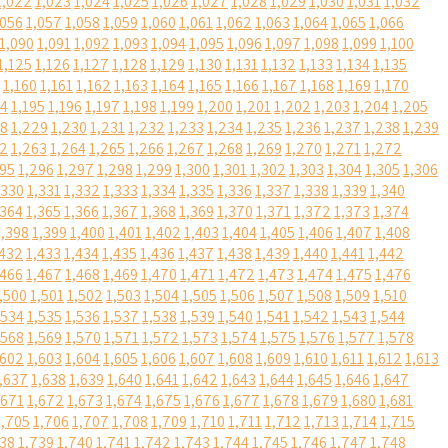
1,022
1,023
1,024
1,025
1,026
1,027
1,028
1,029
1,030
1,031
1,032
,056
1,057
1,058
1,059
1,060
1,061
1,062
1,063
1,064
1,065
1,066
1,090
1,091
1,092
1,093
1,094
1,095
1,096
1,097
1,098
1,099
1,100
1,125
1,126
1,127
1,128
1,129
1,130
1,131
1,132
1,133
1,134
1,135
1,160
1,161
1,162
1,163
1,164
1,165
1,166
1,167
1,168
1,169
1,170
94
1,195
1,196
1,197
1,198
1,199
1,200
1,201
1,202
1,203
1,204
1,205
28
1,229
1,230
1,231
1,232
1,233
1,234
1,235
1,236
1,237
1,238
1,239
62
1,263
1,264
1,265
1,266
1,267
1,268
1,269
1,270
1,271
1,272
295
1,296
1,297
1,298
1,299
1,300
1,301
1,302
1,303
1,304
1,305
1,306
,330
1,331
1,332
1,333
1,334
1,335
1,336
1,337
1,338
1,339
1,340
,364
1,365
1,366
1,367
1,368
1,369
1,370
1,371
1,372
1,373
1,374
1,398
1,399
1,400
1,401
1,402
1,403
1,404
1,405
1,406
1,407
1,408
,432
1,433
1,434
1,435
1,436
1,437
1,438
1,439
1,440
1,441
1,442
,466
1,467
1,468
1,469
1,470
1,471
1,472
1,473
1,474
1,475
1,476
,500
1,501
1,502
1,503
1,504
1,505
1,506
1,507
1,508
1,509
1,510
,534
1,535
1,536
1,537
1,538
1,539
1,540
1,541
1,542
1,543
1,544
,568
1,569
1,570
1,571
1,572
1,573
1,574
1,575
1,576
1,577
1,578
,602
1,603
1,604
1,605
1,606
1,607
1,608
1,609
1,610
1,611
1,612
1,613
,637
1,638
1,639
1,640
1,641
1,642
1,643
1,644
1,645
1,646
1,647
,671
1,672
1,673
1,674
1,675
1,676
1,677
1,678
1,679
1,680
1,681
1,705
1,706
1,707
1,708
1,709
1,710
1,711
1,712
1,713
1,714
1,715
738
1,739
1,740
1,741
1,742
1,743
1,744
1,745
1,746
1,747
1,748