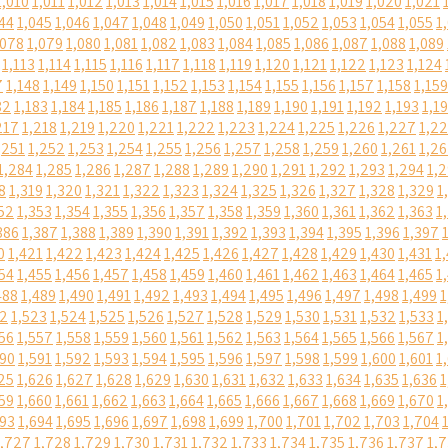
1,010
1,011
1,012
1,013
1,014
1,015
1,016
1,017
1,018
1,019
1,020
1,021
44
1,045
1,046
1,047
1,048
1,049
1,050
1,051
1,052
1,053
1,054
1,055
1
,078
1,079
1,080
1,081
1,082
1,083
1,084
1,085
1,086
1,087
1,088
1,089
1,113
1,114
1,115
1,116
1,117
1,118
1,119
1,120
1,121
1,122
1,123
1,124
7
1,148
1,149
1,150
1,151
1,152
1,153
1,154
1,155
1,156
1,157
1,158
1,159
82
1,183
1,184
1,185
1,186
1,187
1,188
1,189
1,190
1,191
1,192
1,193
1,1
217
1,218
1,219
1,220
1,221
1,222
1,223
1,224
1,225
1,226
1,227
1,2
,251
1,252
1,253
1,254
1,255
1,256
1,257
1,258
1,259
1,260
1,261
1,2
1,284
1,285
1,286
1,287
1,288
1,289
1,290
1,291
1,292
1,293
1,294
1,
8
1,319
1,320
1,321
1,322
1,323
1,324
1,325
1,326
1,327
1,328
1,329
1
52
1,353
1,354
1,355
1,356
1,357
1,358
1,359
1,360
1,361
1,362
1,363
1
386
1,387
1,388
1,389
1,390
1,391
1,392
1,393
1,394
1,395
1,396
1,397
0
1,421
1,422
1,423
1,424
1,425
1,426
1,427
1,428
1,429
1,430
1,431
1
54
1,455
1,456
1,457
1,458
1,459
1,460
1,461
1,462
1,463
1,464
1,465
1
488
1,489
1,490
1,491
1,492
1,493
1,494
1,495
1,496
1,497
1,498
1,499
1
22
1,523
1,524
1,525
1,526
1,527
1,528
1,529
1,530
1,531
1,532
1,533
1
56
1,557
1,558
1,559
1,560
1,561
1,562
1,563
1,564
1,565
1,566
1,567
1
590
1,591
1,592
1,593
1,594
1,595
1,596
1,597
1,598
1,599
1,600
1,601
1
25
1,626
1,627
1,628
1,629
1,630
1,631
1,632
1,633
1,634
1,635
1,636
1
59
1,660
1,661
1,662
1,663
1,664
1,665
1,666
1,667
1,668
1,669
1,670
1
693
1,694
1,695
1,696
1,697
1,698
1,699
1,700
1,701
1,702
1,703
1,704
1,727
1,728
1,729
1,730
1,731
1,732
1,733
1,734
1,735
1,736
1,737
1,