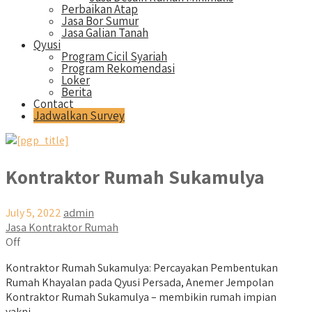
Perbaikan Atap
Jasa Bor Sumur
Jasa Galian Tanah
Qyusi
Program Cicil Syariah
Program Rekomendasi
Loker
Berita
Contact
Jadwalkan Survey
Kontraktor Rumah Sukamulya
July 5, 2022
admin
Jasa Kontraktor Rumah
Off
Kontraktor Rumah Sukamulya: Percayakan Pembentukan
Rumah Khayalan pada Qyusi Persada, Anemer Jempolan
Kontraktor Rumah Sukamulya – membikin rumah impian
yakni...