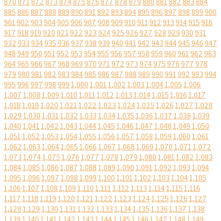
870
871
872
873
874
875
876
877
878
879
880
881
882
883
884
885
886
887
888
889
890
891
892
893
894
895
896
897
898
899
900
901
902
903
904
905
906
907
908
909
910
911
912
913
914
915
916
917
918
919
920
921
922
923
924
925
926
927
928
929
930
931
932
933
934
935
936
937
938
939
940
941
942
943
944
945
946
947
948
949
950
951
952
953
954
955
956
957
958
959
960
961
962
963
964
965
966
967
968
969
970
971
972
973
974
975
976
977
978
979
980
981
982
983
984
985
986
987
988
989
990
991
992
993
994
995
996
997
998
999
1,000
1,001
1,002
1,003
1,004
1,005
1,006
1,007
1,008
1,009
1,010
1,011
1,012
1,013
1,014
1,015
1,016
1,017
1,018
1,019
1,020
1,021
1,022
1,023
1,024
1,025
1,026
1,027
1,028
1,029
1,030
1,031
1,032
1,033
1,034
1,035
1,036
1,037
1,038
1,039
1,040
1,041
1,042
1,043
1,044
1,045
1,046
1,047
1,048
1,049
1,050
1,051
1,052
1,053
1,054
1,055
1,056
1,057
1,058
1,059
1,060
1,061
1,062
1,063
1,064
1,065
1,066
1,067
1,068
1,069
1,070
1,071
1,072
1,073
1,074
1,075
1,076
1,077
1,078
1,079
1,080
1,081
1,082
1,083
1,084
1,085
1,086
1,087
1,088
1,089
1,090
1,091
1,092
1,093
1,094
1,095
1,096
1,097
1,098
1,099
1,100
1,101
1,102
1,103
1,104
1,105
1,106
1,107
1,108
1,109
1,110
1,111
1,112
1,113
1,114
1,115
1,116
1,117
1,118
1,119
1,120
1,121
1,122
1,123
1,124
1,125
1,126
1,127
1,128
1,129
1,130
1,131
1,132
1,133
1,134
1,135
1,136
1,137
1,138
1,139
1,140
1,141
1,142
1,143
1,144
1,145
1,146
1,147
1,148
1,149