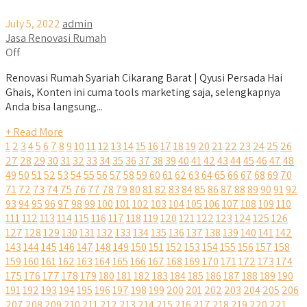
July 5, 2022
admin
Jasa Renovasi Rumah
Off
Renovasi Rumah Syariah Cikarang Barat | Qyusi Persada Hai
Ghais, Konten ini cuma tools marketing saja, selengkapnya
Anda bisa langsung...
+ Read More
1
2
3
4
5
6
7
8
9
10
11
12
13
14
15
16
17
18
19
20
21
22
23
24
25
26
27
28
29
30
31
32
33
34
35
36
37
38
39
40
41
42
43
44
45
46
47
48
49
50
51
52
53
54
55
56
57
58
59
60
61
62
63
64
65
66
67
68
69
70
71
72
73
74
75
76
77
78
79
80
81
82
83
84
85
86
87
88
89
90
91
92
93
94
95
96
97
98
99
100
101
102
103
104
105
106
107
108
109
110
111
112
113
114
115
116
117
118
119
120
121
122
123
124
125
126
127
128
129
130
131
132
133
134
135
136
137
138
139
140
141
142
143
144
145
146
147
148
149
150
151
152
153
154
155
156
157
158
159
160
161
162
163
164
165
166
167
168
169
170
171
172
173
174
175
176
177
178
179
180
181
182
183
184
185
186
187
188
189
190
191
192
193
194
195
196
197
198
199
200
201
202
203
204
205
206
207
208
209
210
211
212
213
214
215
216
217
218
219
220
221