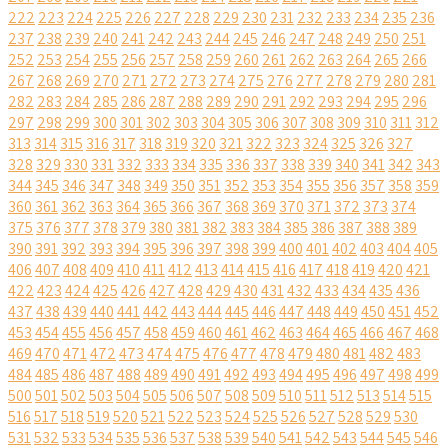
222
223
224
225
226
227
228
229
230
231
232
233
234
235
236
237
238
239
240
241
242
243
244
245
246
247
248
249
250
251
252
253
254
255
256
257
258
259
260
261
262
263
264
265
266
267
268
269
270
271
272
273
274
275
276
277
278
279
280
281
282
283
284
285
286
287
288
289
290
291
292
293
294
295
296
297
298
299
300
301
302
303
304
305
306
307
308
309
310
311
312
313
314
315
316
317
318
319
320
321
322
323
324
325
326
327
328
329
330
331
332
333
334
335
336
337
338
339
340
341
342
343
344
345
346
347
348
349
350
351
352
353
354
355
356
357
358
359
360
361
362
363
364
365
366
367
368
369
370
371
372
373
374
375
376
377
378
379
380
381
382
383
384
385
386
387
388
389
390
391
392
393
394
395
396
397
398
399
400
401
402
403
404
405
406
407
408
409
410
411
412
413
414
415
416
417
418
419
420
421
422
423
424
425
426
427
428
429
430
431
432
433
434
435
436
437
438
439
440
441
442
443
444
445
446
447
448
449
450
451
452
453
454
455
456
457
458
459
460
461
462
463
464
465
466
467
468
469
470
471
472
473
474
475
476
477
478
479
480
481
482
483
484
485
486
487
488
489
490
491
492
493
494
495
496
497
498
499
500
501
502
503
504
505
506
507
508
509
510
511
512
513
514
515
516
517
518
519
520
521
522
523
524
525
526
527
528
529
530
531
532
533
534
535
536
537
538
539
540
541
542
543
544
545
546