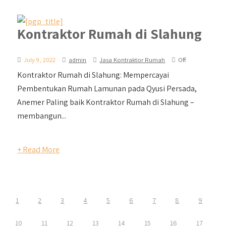
Kontraktor Rumah di Slahung
July 9, 2022
admin
Jasa Kontraktor Rumah
Off
Kontraktor Rumah di Slahung: Mempercayai
Pembentukan Rumah Lamunan pada Qyusi Persada,
Anemer Paling baik Kontraktor Rumah di Slahung –
membangun...
+ Read More
1
2
3
4
5
6
7
8
9
10
11
12
13
14
15
16
17