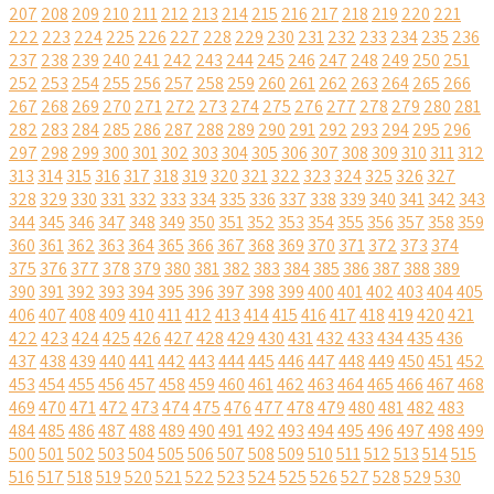
207
208
209
210
211
212
213
214
215
216
217
218
219
220
221
222
223
224
225
226
227
228
229
230
231
232
233
234
235
236
237
238
239
240
241
242
243
244
245
246
247
248
249
250
251
252
253
254
255
256
257
258
259
260
261
262
263
264
265
266
267
268
269
270
271
272
273
274
275
276
277
278
279
280
281
282
283
284
285
286
287
288
289
290
291
292
293
294
295
296
297
298
299
300
301
302
303
304
305
306
307
308
309
310
311
312
313
314
315
316
317
318
319
320
321
322
323
324
325
326
327
328
329
330
331
332
333
334
335
336
337
338
339
340
341
342
343
344
345
346
347
348
349
350
351
352
353
354
355
356
357
358
359
360
361
362
363
364
365
366
367
368
369
370
371
372
373
374
375
376
377
378
379
380
381
382
383
384
385
386
387
388
389
390
391
392
393
394
395
396
397
398
399
400
401
402
403
404
405
406
407
408
409
410
411
412
413
414
415
416
417
418
419
420
421
422
423
424
425
426
427
428
429
430
431
432
433
434
435
436
437
438
439
440
441
442
443
444
445
446
447
448
449
450
451
452
453
454
455
456
457
458
459
460
461
462
463
464
465
466
467
468
469
470
471
472
473
474
475
476
477
478
479
480
481
482
483
484
485
486
487
488
489
490
491
492
493
494
495
496
497
498
499
500
501
502
503
504
505
506
507
508
509
510
511
512
513
514
515
516
517
518
519
520
521
522
523
524
525
526
527
528
529
530