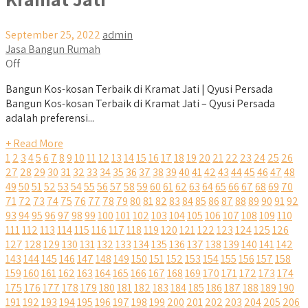
September 25, 2022
admin
Jasa Bangun Rumah
Off
Bangun Kos-kosan Terbaik di Kramat Jati | Qyusi Persada
Bangun Kos-kosan Terbaik di Kramat Jati – Qyusi Persada
adalah preferensi...
+ Read More
1
2
3
4
5
6
7
8
9
10
11
12
13
14
15
16
17
18
19
20
21
22
23
24
25
26
27
28
29
30
31
32
33
34
35
36
37
38
39
40
41
42
43
44
45
46
47
48
49
50
51
52
53
54
55
56
57
58
59
60
61
62
63
64
65
66
67
68
69
70
71
72
73
74
75
76
77
78
79
80
81
82
83
84
85
86
87
88
89
90
91
92
93
94
95
96
97
98
99
100
101
102
103
104
105
106
107
108
109
110
111
112
113
114
115
116
117
118
119
120
121
122
123
124
125
126
127
128
129
130
131
132
133
134
135
136
137
138
139
140
141
142
143
144
145
146
147
148
149
150
151
152
153
154
155
156
157
158
159
160
161
162
163
164
165
166
167
168
169
170
171
172
173
174
175
176
177
178
179
180
181
182
183
184
185
186
187
188
189
190
191
192
193
194
195
196
197
198
199
200
201
202
203
204
205
206