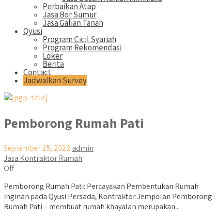
Perbaikan Atap
Jasa Bor Sumur
Jasa Galian Tanah
Qyusi
Program Cicil Syariah
Program Rekomendasi
Loker
Berita
Contact
Jadwalkan Survey
Pemborong Rumah Pati
September 25, 2022
admin
Jasa Kontraktor Rumah
Off
Pemborong Rumah Pati: Percayakan Pembentukan Rumah
Inginan pada Qyusi Persada, Kontraktor Jempolan Pemborong
Rumah Pati – membuat rumah khayalan merupakan...