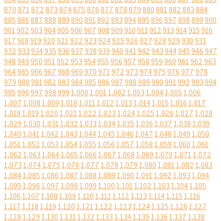
870
871
872
873
874
875
876
877
878
879
880
881
882
883
884
885
886
887
888
889
890
891
892
893
894
895
896
897
898
899
900
901
902
903
904
905
906
907
908
909
910
911
912
913
914
915
916
917
918
919
920
921
922
923
924
925
926
927
928
929
930
931
932
933
934
935
936
937
938
939
940
941
942
943
944
945
946
947
948
949
950
951
952
953
954
955
956
957
958
959
960
961
962
963
964
965
966
967
968
969
970
971
972
973
974
975
976
977
978
979
980
981
982
983
984
985
986
987
988
989
990
991
992
993
994
995
996
997
998
999
1,000
1,001
1,002
1,003
1,004
1,005
1,006
1,007
1,008
1,009
1,010
1,011
1,012
1,013
1,014
1,015
1,016
1,017
1,018
1,019
1,020
1,021
1,022
1,023
1,024
1,025
1,026
1,027
1,028
1,029
1,030
1,031
1,032
1,033
1,034
1,035
1,036
1,037
1,038
1,039
1,040
1,041
1,042
1,043
1,044
1,045
1,046
1,047
1,048
1,049
1,050
1,051
1,052
1,053
1,054
1,055
1,056
1,057
1,058
1,059
1,060
1,061
1,062
1,063
1,064
1,065
1,066
1,067
1,068
1,069
1,070
1,071
1,072
1,073
1,074
1,075
1,076
1,077
1,078
1,079
1,080
1,081
1,082
1,083
1,084
1,085
1,086
1,087
1,088
1,089
1,090
1,091
1,092
1,093
1,094
1,095
1,096
1,097
1,098
1,099
1,100
1,101
1,102
1,103
1,104
1,105
1,106
1,107
1,108
1,109
1,110
1,111
1,112
1,113
1,114
1,115
1,116
1,117
1,118
1,119
1,120
1,121
1,122
1,123
1,124
1,125
1,126
1,127
1,128
1,129
1,130
1,131
1,132
1,133
1,134
1,135
1,136
1,137
1,138