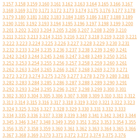
3,157
3,158
3,159
3,160
3,161
3,162
3,163
3,164
3,165
3,166
3,167
3,168
3,169
3,170
3,171
3,172
3,173
3,174
3,175
3,176
3,177
3,178
3,179
3,180
3,181
3,182
3,183
3,184
3,185
3,186
3,187
3,188
3,189
3,190
3,191
3,192
3,193
3,194
3,195
3,196
3,197
3,198
3,199
3,200
3,201
3,202
3,203
3,204
3,205
3,206
3,207
3,208
3,209
3,210
3,211
3,212
3,213
3,214
3,215
3,216
3,217
3,218
3,219
3,220
3,221
3,222
3,223
3,224
3,225
3,226
3,227
3,228
3,229
3,230
3,231
3,232
3,233
3,234
3,235
3,236
3,237
3,238
3,239
3,240
3,241
3,242
3,243
3,244
3,245
3,246
3,247
3,248
3,249
3,250
3,251
3,252
3,253
3,254
3,255
3,256
3,257
3,258
3,259
3,260
3,261
3,262
3,263
3,264
3,265
3,266
3,267
3,268
3,269
3,270
3,271
3,272
3,273
3,274
3,275
3,276
3,277
3,278
3,279
3,280
3,281
3,282
3,283
3,284
3,285
3,286
3,287
3,288
3,289
3,290
3,291
3,292
3,293
3,294
3,295
3,296
3,297
3,298
3,299
3,300
3,301
3,302
3,303
3,304
3,305
3,306
3,307
3,308
3,309
3,310
3,311
3,312
3,313
3,314
3,315
3,316
3,317
3,318
3,319
3,320
3,321
3,322
3,323
3,324
3,325
3,326
3,327
3,328
3,329
3,330
3,331
3,332
3,333
3,334
3,335
3,336
3,337
3,338
3,339
3,340
3,341
3,342
3,343
3,344
3,345
3,346
3,347
3,348
3,349
3,350
3,351
3,352
3,353
3,354
3,355
3,356
3,357
3,358
3,359
3,360
3,361
3,362
3,363
3,364
3,365
3,366
3,367
3,368
3,369
3,370
3,371
3,372
3,373
3,374
3,375
3,376