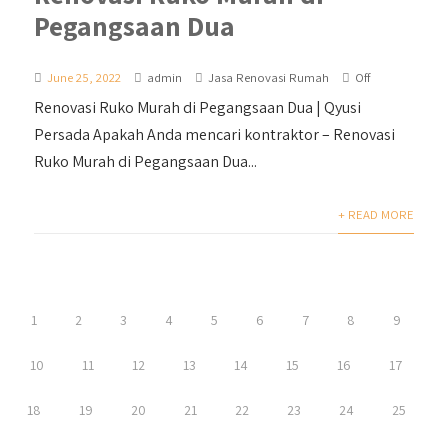
Pegangsaan Dua
June 25, 2022
admin
Jasa Renovasi Rumah
Off
Renovasi Ruko Murah di Pegangsaan Dua | Qyusi
Persada Apakah Anda mencari kontraktor – Renovasi
Ruko Murah di Pegangsaan Dua...
+ READ MORE
1
2
3
4
5
6
7
8
9
10
11
12
13
14
15
16
17
18
19
20
21
22
23
24
25