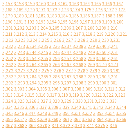
3,157
3,158
3,159
3,160
3,161
3,162
3,163
3,164
3,165
3,166
3,167
3,168
3,169
3,170
3,171
3,172
3,173
3,174
3,175
3,176
3,177
3,178
3,179
3,180
3,181
3,182
3,183
3,184
3,185
3,186
3,187
3,188
3,189
3,190
3,191
3,192
3,193
3,194
3,195
3,196
3,197
3,198
3,199
3,200
3,201
3,202
3,203
3,204
3,205
3,206
3,207
3,208
3,209
3,210
3,211
3,212
3,213
3,214
3,215
3,216
3,217
3,218
3,219
3,220
3,221
3,222
3,223
3,224
3,225
3,226
3,227
3,228
3,229
3,230
3,231
3,232
3,233
3,234
3,235
3,236
3,237
3,238
3,239
3,240
3,241
3,242
3,243
3,244
3,245
3,246
3,247
3,248
3,249
3,250
3,251
3,252
3,253
3,254
3,255
3,256
3,257
3,258
3,259
3,260
3,261
3,262
3,263
3,264
3,265
3,266
3,267
3,268
3,269
3,270
3,271
3,272
3,273
3,274
3,275
3,276
3,277
3,278
3,279
3,280
3,281
3,282
3,283
3,284
3,285
3,286
3,287
3,288
3,289
3,290
3,291
3,292
3,293
3,294
3,295
3,296
3,297
3,298
3,299
3,300
3,301
3,302
3,303
3,304
3,305
3,306
3,307
3,308
3,309
3,310
3,311
3,312
3,313
3,314
3,315
3,316
3,317
3,318
3,319
3,320
3,321
3,322
3,323
3,324
3,325
3,326
3,327
3,328
3,329
3,330
3,331
3,332
3,333
3,334
3,335
3,336
3,337
3,338
3,339
3,340
3,341
3,342
3,343
3,344
3,345
3,346
3,347
3,348
3,349
3,350
3,351
3,352
3,353
3,354
3,355
3,356
3,357
3,358
3,359
3,360
3,361
3,362
3,363
3,364
3,365
3,366
3,367
3,368
3,369
3,370
3,371
3,372
3,373
3,374
3,375
3,376