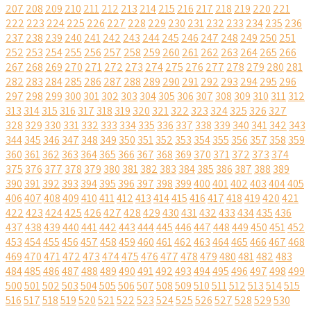
207
208
209
210
211
212
213
214
215
216
217
218
219
220
221
222
223
224
225
226
227
228
229
230
231
232
233
234
235
236
237
238
239
240
241
242
243
244
245
246
247
248
249
250
251
252
253
254
255
256
257
258
259
260
261
262
263
264
265
266
267
268
269
270
271
272
273
274
275
276
277
278
279
280
281
282
283
284
285
286
287
288
289
290
291
292
293
294
295
296
297
298
299
300
301
302
303
304
305
306
307
308
309
310
311
312
313
314
315
316
317
318
319
320
321
322
323
324
325
326
327
328
329
330
331
332
333
334
335
336
337
338
339
340
341
342
343
344
345
346
347
348
349
350
351
352
353
354
355
356
357
358
359
360
361
362
363
364
365
366
367
368
369
370
371
372
373
374
375
376
377
378
379
380
381
382
383
384
385
386
387
388
389
390
391
392
393
394
395
396
397
398
399
400
401
402
403
404
405
406
407
408
409
410
411
412
413
414
415
416
417
418
419
420
421
422
423
424
425
426
427
428
429
430
431
432
433
434
435
436
437
438
439
440
441
442
443
444
445
446
447
448
449
450
451
452
453
454
455
456
457
458
459
460
461
462
463
464
465
466
467
468
469
470
471
472
473
474
475
476
477
478
479
480
481
482
483
484
485
486
487
488
489
490
491
492
493
494
495
496
497
498
499
500
501
502
503
504
505
506
507
508
509
510
511
512
513
514
515
516
517
518
519
520
521
522
523
524
525
526
527
528
529
530