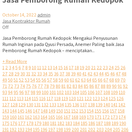
October 14, 2022
admin
Jasa Kontraktor Rumah
Off
Jasa Pemborong Rumah Kedopok: Mengakui Penyusunan
Rumah Inginan pada Qyusi Persada, Anemer Paling baik Jasa
Pemborong Rumah Kedopok – menciptakan...
+ Read More
1
2
3
4
5
6
7
8
9
10
11
12
13
14
15
16
17
18
19
20
21
22
23
24
25
26
27
28
29
30
31
32
33
34
35
36
37
38
39
40
41
42
43
44
45
46
47
48
49
50
51
52
53
54
55
56
57
58
59
60
61
62
63
64
65
66
67
68
69
70
71
72
73
74
75
76
77
78
79
80
81
82
83
84
85
86
87
88
89
90
91
92
93
94
95
96
97
98
99
100
101
102
103
104
105
106
107
108
109
110
111
112
113
114
115
116
117
118
119
120
121
122
123
124
125
126
127
128
129
130
131
132
133
134
135
136
137
138
139
140
141
142
143
144
145
146
147
148
149
150
151
152
153
154
155
156
157
158
159
160
161
162
163
164
165
166
167
168
169
170
171
172
173
174
175
176
177
178
179
180
181
182
183
184
185
186
187
188
189
190
191
192
193
194
195
196
197
198
199
200
201
202
203
204
205
206