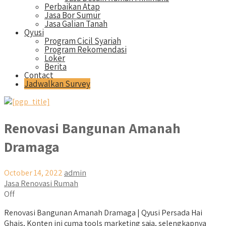
Perbaikan Atap
Jasa Bor Sumur
Jasa Galian Tanah
Qyusi
Program Cicil Syariah
Program Rekomendasi
Loker
Berita
Contact
Jadwalkan Survey
Renovasi Bangunan Amanah
Dramaga
October 14, 2022
admin
Jasa Renovasi Rumah
Off
Renovasi Bangunan Amanah Dramaga | Qyusi Persada Hai
Ghais, Konten ini cuma tools marketing saja, selengkapnya