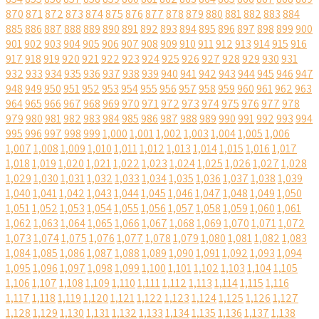
870
871
872
873
874
875
876
877
878
879
880
881
882
883
884
885
886
887
888
889
890
891
892
893
894
895
896
897
898
899
900
901
902
903
904
905
906
907
908
909
910
911
912
913
914
915
916
917
918
919
920
921
922
923
924
925
926
927
928
929
930
931
932
933
934
935
936
937
938
939
940
941
942
943
944
945
946
947
948
949
950
951
952
953
954
955
956
957
958
959
960
961
962
963
964
965
966
967
968
969
970
971
972
973
974
975
976
977
978
979
980
981
982
983
984
985
986
987
988
989
990
991
992
993
994
995
996
997
998
999
1,000
1,001
1,002
1,003
1,004
1,005
1,006
1,007
1,008
1,009
1,010
1,011
1,012
1,013
1,014
1,015
1,016
1,017
1,018
1,019
1,020
1,021
1,022
1,023
1,024
1,025
1,026
1,027
1,028
1,029
1,030
1,031
1,032
1,033
1,034
1,035
1,036
1,037
1,038
1,039
1,040
1,041
1,042
1,043
1,044
1,045
1,046
1,047
1,048
1,049
1,050
1,051
1,052
1,053
1,054
1,055
1,056
1,057
1,058
1,059
1,060
1,061
1,062
1,063
1,064
1,065
1,066
1,067
1,068
1,069
1,070
1,071
1,072
1,073
1,074
1,075
1,076
1,077
1,078
1,079
1,080
1,081
1,082
1,083
1,084
1,085
1,086
1,087
1,088
1,089
1,090
1,091
1,092
1,093
1,094
1,095
1,096
1,097
1,098
1,099
1,100
1,101
1,102
1,103
1,104
1,105
1,106
1,107
1,108
1,109
1,110
1,111
1,112
1,113
1,114
1,115
1,116
1,117
1,118
1,119
1,120
1,121
1,122
1,123
1,124
1,125
1,126
1,127
1,128
1,129
1,130
1,131
1,132
1,133
1,134
1,135
1,136
1,137
1,138