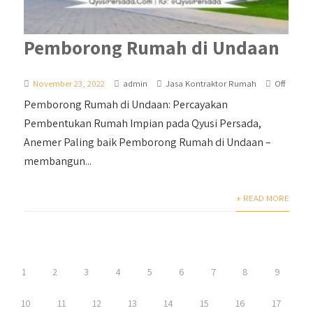
Pemborong Rumah di Undaan
November 23, 2022
admin
Jasa Kontraktor Rumah
Off
Pemborong Rumah di Undaan: Percayakan
Pembentukan Rumah Impian pada Qyusi Persada,
Anemer Paling baik Pemborong Rumah di Undaan –
membangun...
+ READ MORE
1
2
3
4
5
6
7
8
9
10
11
12
13
14
15
16
17