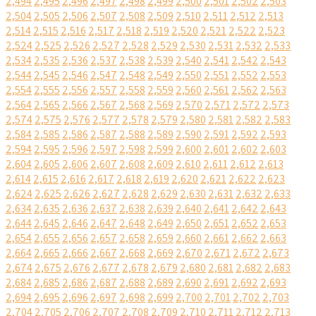
2,494
2,495
2,496
2,497
2,498
2,499
2,500
2,501
2,502
2,503
2,504
2,505
2,506
2,507
2,508
2,509
2,510
2,511
2,512
2,513
2,514
2,515
2,516
2,517
2,518
2,519
2,520
2,521
2,522
2,523
2,524
2,525
2,526
2,527
2,528
2,529
2,530
2,531
2,532
2,533
2,534
2,535
2,536
2,537
2,538
2,539
2,540
2,541
2,542
2,543
2,544
2,545
2,546
2,547
2,548
2,549
2,550
2,551
2,552
2,553
2,554
2,555
2,556
2,557
2,558
2,559
2,560
2,561
2,562
2,563
2,564
2,565
2,566
2,567
2,568
2,569
2,570
2,571
2,572
2,573
2,574
2,575
2,576
2,577
2,578
2,579
2,580
2,581
2,582
2,583
2,584
2,585
2,586
2,587
2,588
2,589
2,590
2,591
2,592
2,593
2,594
2,595
2,596
2,597
2,598
2,599
2,600
2,601
2,602
2,603
2,604
2,605
2,606
2,607
2,608
2,609
2,610
2,611
2,612
2,613
2,614
2,615
2,616
2,617
2,618
2,619
2,620
2,621
2,622
2,623
2,624
2,625
2,626
2,627
2,628
2,629
2,630
2,631
2,632
2,633
2,634
2,635
2,636
2,637
2,638
2,639
2,640
2,641
2,642
2,643
2,644
2,645
2,646
2,647
2,648
2,649
2,650
2,651
2,652
2,653
2,654
2,655
2,656
2,657
2,658
2,659
2,660
2,661
2,662
2,663
2,664
2,665
2,666
2,667
2,668
2,669
2,670
2,671
2,672
2,673
2,674
2,675
2,676
2,677
2,678
2,679
2,680
2,681
2,682
2,683
2,684
2,685
2,686
2,687
2,688
2,689
2,690
2,691
2,692
2,693
2,694
2,695
2,696
2,697
2,698
2,699
2,700
2,701
2,702
2,703
2,704
2,705
2,706
2,707
2,708
2,709
2,710
2,711
2,712
2,713