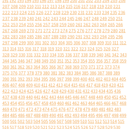
191
192
193
194
195
196
197
198
199
200
201
202
203
204
205
206
207
208
209
210
211
212
213
214
215
216
217
218
219
220
221
222
223
224
225
226
227
228
229
230
231
232
233
234
235
236
237
238
239
240
241
242
243
244
245
246
247
248
249
250
251
252
253
254
255
256
257
258
259
260
261
262
263
264
265
266
267
268
269
270
271
272
273
274
275
276
277
278
279
280
281
282
283
284
285
286
287
288
289
290
291
292
293
294
295
296
297
298
299
300
301
302
303
304
305
306
307
308
309
310
311
312
313
314
315
316
317
318
319
320
321
322
323
324
325
326
327
328
329
330
331
332
333
334
335
336
337
338
339
340
341
342
343
344
345
346
347
348
349
350
351
352
353
354
355
356
357
358
359
360
361
362
363
364
365
366
367
368
369
370
371
372
373
374
375
376
377
378
379
380
381
382
383
384
385
386
387
388
389
390
391
392
393
394
395
396
397
398
399
400
401
402
403
404
405
406
407
408
409
410
411
412
413
414
415
416
417
418
419
420
421
422
423
424
425
426
427
428
429
430
431
432
433
434
435
436
437
438
439
440
441
442
443
444
445
446
447
448
449
450
451
452
453
454
455
456
457
458
459
460
461
462
463
464
465
466
467
468
469
470
471
472
473
474
475
476
477
478
479
480
481
482
483
484
485
486
487
488
489
490
491
492
493
494
495
496
497
498
499
500
501
502
503
504
505
506
507
508
509
510
511
512
513
514
515
516
517
518
519
520
521
522
523
524
525
526
527
528
529
530