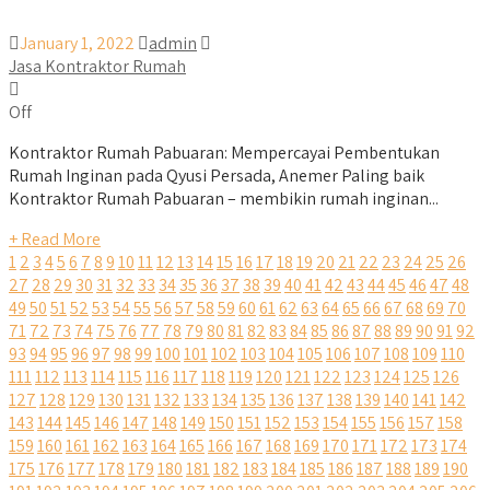
January 1, 2022
admin
Jasa Kontraktor Rumah
Off
Kontraktor Rumah Pabuaran: Mempercayai Pembentukan
Rumah Inginan pada Qyusi Persada, Anemer Paling baik
Kontraktor Rumah Pabuaran – membikin rumah inginan...
+ Read More
1
2
3
4
5
6
7
8
9
10
11
12
13
14
15
16
17
18
19
20
21
22
23
24
25
26
27
28
29
30
31
32
33
34
35
36
37
38
39
40
41
42
43
44
45
46
47
48
49
50
51
52
53
54
55
56
57
58
59
60
61
62
63
64
65
66
67
68
69
70
71
72
73
74
75
76
77
78
79
80
81
82
83
84
85
86
87
88
89
90
91
92
93
94
95
96
97
98
99
100
101
102
103
104
105
106
107
108
109
110
111
112
113
114
115
116
117
118
119
120
121
122
123
124
125
126
127
128
129
130
131
132
133
134
135
136
137
138
139
140
141
142
143
144
145
146
147
148
149
150
151
152
153
154
155
156
157
158
159
160
161
162
163
164
165
166
167
168
169
170
171
172
173
174
175
176
177
178
179
180
181
182
183
184
185
186
187
188
189
190