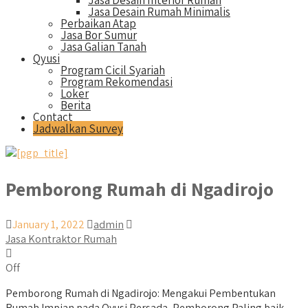
Jasa Desain Interior Rumah
Jasa Desain Rumah Minimalis
Perbaikan Atap
Jasa Bor Sumur
Jasa Galian Tanah
Qyusi
Program Cicil Syariah
Program Rekomendasi
Loker
Berita
Contact
Jadwalkan Survey
Pemborong Rumah di Ngadirojo
January 1, 2022
admin
Jasa Kontraktor Rumah
Off
Pemborong Rumah di Ngadirojo: Mengakui Pembentukan
Rumah Impian pada Qyusi Persada, Pemborong Paling baik