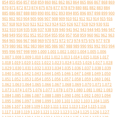
854
855
856
857
858
859
860
861
862
863
864
865
866
867
868
869
870
871
872
873
874
875
876
877
878
879
880
881
882
883
884
885
886
887
888
889
890
891
892
893
894
895
896
897
898
899
900
901
902
903
904
905
906
907
908
909
910
911
912
913
914
915
916
917
918
919
920
921
922
923
924
925
926
927
928
929
930
931
932
933
934
935
936
937
938
939
940
941
942
943
944
945
946
947
948
949
950
951
952
953
954
955
956
957
958
959
960
961
962
963
964
965
966
967
968
969
970
971
972
973
974
975
976
977
978
979
980
981
982
983
984
985
986
987
988
989
990
991
992
993
994
995
996
997
998
999
1,000
1,001
1,002
1,003
1,004
1,005
1,006
1,007
1,008
1,009
1,010
1,011
1,012
1,013
1,014
1,015
1,016
1,017
1,018
1,019
1,020
1,021
1,022
1,023
1,024
1,025
1,026
1,027
1,028
1,029
1,030
1,031
1,032
1,033
1,034
1,035
1,036
1,037
1,038
1,039
1,040
1,041
1,042
1,043
1,044
1,045
1,046
1,047
1,048
1,049
1,050
1,051
1,052
1,053
1,054
1,055
1,056
1,057
1,058
1,059
1,060
1,061
1,062
1,063
1,064
1,065
1,066
1,067
1,068
1,069
1,070
1,071
1,072
1,073
1,074
1,075
1,076
1,077
1,078
1,079
1,080
1,081
1,082
1,083
1,084
1,085
1,086
1,087
1,088
1,089
1,090
1,091
1,092
1,093
1,094
1,095
1,096
1,097
1,098
1,099
1,100
1,101
1,102
1,103
1,104
1,105
1,106
1,107
1,108
1,109
1,110
1,111
1,112
1,113
1,114
1,115
1,116
1,117
1,118
1,119
1,120
1,121
1,122
1,123
1,124
1,125
1,126
1,127