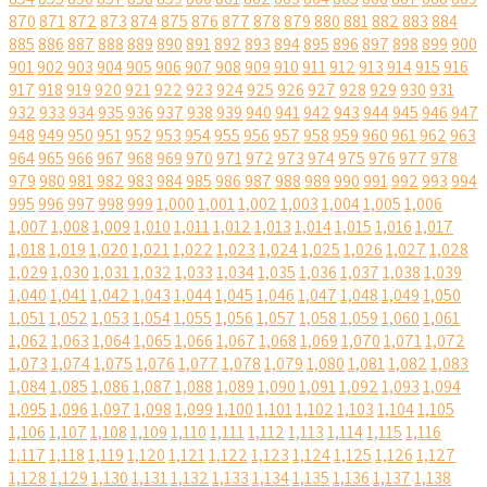
870
871
872
873
874
875
876
877
878
879
880
881
882
883
884
885
886
887
888
889
890
891
892
893
894
895
896
897
898
899
900
901
902
903
904
905
906
907
908
909
910
911
912
913
914
915
916
917
918
919
920
921
922
923
924
925
926
927
928
929
930
931
932
933
934
935
936
937
938
939
940
941
942
943
944
945
946
947
948
949
950
951
952
953
954
955
956
957
958
959
960
961
962
963
964
965
966
967
968
969
970
971
972
973
974
975
976
977
978
979
980
981
982
983
984
985
986
987
988
989
990
991
992
993
994
995
996
997
998
999
1,000
1,001
1,002
1,003
1,004
1,005
1,006
1,007
1,008
1,009
1,010
1,011
1,012
1,013
1,014
1,015
1,016
1,017
1,018
1,019
1,020
1,021
1,022
1,023
1,024
1,025
1,026
1,027
1,028
1,029
1,030
1,031
1,032
1,033
1,034
1,035
1,036
1,037
1,038
1,039
1,040
1,041
1,042
1,043
1,044
1,045
1,046
1,047
1,048
1,049
1,050
1,051
1,052
1,053
1,054
1,055
1,056
1,057
1,058
1,059
1,060
1,061
1,062
1,063
1,064
1,065
1,066
1,067
1,068
1,069
1,070
1,071
1,072
1,073
1,074
1,075
1,076
1,077
1,078
1,079
1,080
1,081
1,082
1,083
1,084
1,085
1,086
1,087
1,088
1,089
1,090
1,091
1,092
1,093
1,094
1,095
1,096
1,097
1,098
1,099
1,100
1,101
1,102
1,103
1,104
1,105
1,106
1,107
1,108
1,109
1,110
1,111
1,112
1,113
1,114
1,115
1,116
1,117
1,118
1,119
1,120
1,121
1,122
1,123
1,124
1,125
1,126
1,127
1,128
1,129
1,130
1,131
1,132
1,133
1,134
1,135
1,136
1,137
1,138