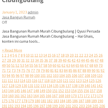
January 1, 2023
admin
Jasa Bangun Rumah
Off
Jasa Bangunan Rumah Murah Cibungbulang | Qyusi Persada
Jasa Bangunan Rumah Murah Cibungbulang – Hai Ghais,
konten ini cuma tools...
+ Read More
1
2
3
4
5
6
7
8
9
10
11
12
13
14
15
16
17
18
19
20
21
22
23
24
25
26
27
28
29
30
31
32
33
34
35
36
37
38
39
40
41
42
43
44
45
46
47
48
49
50
51
52
53
54
55
56
57
58
59
60
61
62
63
64
65
66
67
68
69
70
71
72
73
74
75
76
77
78
79
80
81
82
83
84
85
86
87
88
89
90
91
92
93
94
95
96
97
98
99
100
101
102
103
104
105
106
107
108
109
110
111
112
113
114
115
116
117
118
119
120
121
122
123
124
125
126
127
128
129
130
131
132
133
134
135
136
137
138
139
140
141
142
143
144
145
146
147
148
149
150
151
152
153
154
155
156
157
158
159
160
161
162
163
164
165
166
167
168
169
170
171
172
173
174
175
176
177
178
179
180
181
182
183
184
185
186
187
188
189
190
191
192
193
194
195
196
197
198
199
200
201
202
203
204
205
206