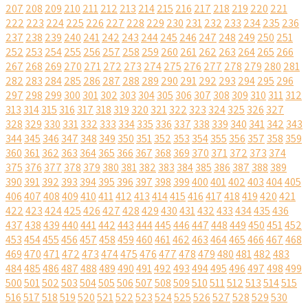
207
208
209
210
211
212
213
214
215
216
217
218
219
220
221
222
223
224
225
226
227
228
229
230
231
232
233
234
235
236
237
238
239
240
241
242
243
244
245
246
247
248
249
250
251
252
253
254
255
256
257
258
259
260
261
262
263
264
265
266
267
268
269
270
271
272
273
274
275
276
277
278
279
280
281
282
283
284
285
286
287
288
289
290
291
292
293
294
295
296
297
298
299
300
301
302
303
304
305
306
307
308
309
310
311
312
313
314
315
316
317
318
319
320
321
322
323
324
325
326
327
328
329
330
331
332
333
334
335
336
337
338
339
340
341
342
343
344
345
346
347
348
349
350
351
352
353
354
355
356
357
358
359
360
361
362
363
364
365
366
367
368
369
370
371
372
373
374
375
376
377
378
379
380
381
382
383
384
385
386
387
388
389
390
391
392
393
394
395
396
397
398
399
400
401
402
403
404
405
406
407
408
409
410
411
412
413
414
415
416
417
418
419
420
421
422
423
424
425
426
427
428
429
430
431
432
433
434
435
436
437
438
439
440
441
442
443
444
445
446
447
448
449
450
451
452
453
454
455
456
457
458
459
460
461
462
463
464
465
466
467
468
469
470
471
472
473
474
475
476
477
478
479
480
481
482
483
484
485
486
487
488
489
490
491
492
493
494
495
496
497
498
499
500
501
502
503
504
505
506
507
508
509
510
511
512
513
514
515
516
517
518
519
520
521
522
523
524
525
526
527
528
529
530