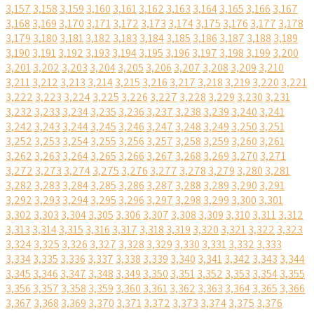
3,157
3,158
3,159
3,160
3,161
3,162
3,163
3,164
3,165
3,166
3,167
3,168
3,169
3,170
3,171
3,172
3,173
3,174
3,175
3,176
3,177
3,178
3,179
3,180
3,181
3,182
3,183
3,184
3,185
3,186
3,187
3,188
3,189
3,190
3,191
3,192
3,193
3,194
3,195
3,196
3,197
3,198
3,199
3,200
3,201
3,202
3,203
3,204
3,205
3,206
3,207
3,208
3,209
3,210
3,211
3,212
3,213
3,214
3,215
3,216
3,217
3,218
3,219
3,220
3,221
3,222
3,223
3,224
3,225
3,226
3,227
3,228
3,229
3,230
3,231
3,232
3,233
3,234
3,235
3,236
3,237
3,238
3,239
3,240
3,241
3,242
3,243
3,244
3,245
3,246
3,247
3,248
3,249
3,250
3,251
3,252
3,253
3,254
3,255
3,256
3,257
3,258
3,259
3,260
3,261
3,262
3,263
3,264
3,265
3,266
3,267
3,268
3,269
3,270
3,271
3,272
3,273
3,274
3,275
3,276
3,277
3,278
3,279
3,280
3,281
3,282
3,283
3,284
3,285
3,286
3,287
3,288
3,289
3,290
3,291
3,292
3,293
3,294
3,295
3,296
3,297
3,298
3,299
3,300
3,301
3,302
3,303
3,304
3,305
3,306
3,307
3,308
3,309
3,310
3,311
3,312
3,313
3,314
3,315
3,316
3,317
3,318
3,319
3,320
3,321
3,322
3,323
3,324
3,325
3,326
3,327
3,328
3,329
3,330
3,331
3,332
3,333
3,334
3,335
3,336
3,337
3,338
3,339
3,340
3,341
3,342
3,343
3,344
3,345
3,346
3,347
3,348
3,349
3,350
3,351
3,352
3,353
3,354
3,355
3,356
3,357
3,358
3,359
3,360
3,361
3,362
3,363
3,364
3,365
3,366
3,367
3,368
3,369
3,370
3,371
3,372
3,373
3,374
3,375
3,376