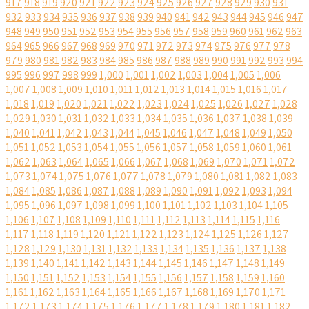
917
918
919
920
921
922
923
924
925
926
927
928
929
930
931
932
933
934
935
936
937
938
939
940
941
942
943
944
945
946
947
948
949
950
951
952
953
954
955
956
957
958
959
960
961
962
963
964
965
966
967
968
969
970
971
972
973
974
975
976
977
978
979
980
981
982
983
984
985
986
987
988
989
990
991
992
993
994
995
996
997
998
999
1,000
1,001
1,002
1,003
1,004
1,005
1,006
1,007
1,008
1,009
1,010
1,011
1,012
1,013
1,014
1,015
1,016
1,017
1,018
1,019
1,020
1,021
1,022
1,023
1,024
1,025
1,026
1,027
1,028
1,029
1,030
1,031
1,032
1,033
1,034
1,035
1,036
1,037
1,038
1,039
1,040
1,041
1,042
1,043
1,044
1,045
1,046
1,047
1,048
1,049
1,050
1,051
1,052
1,053
1,054
1,055
1,056
1,057
1,058
1,059
1,060
1,061
1,062
1,063
1,064
1,065
1,066
1,067
1,068
1,069
1,070
1,071
1,072
1,073
1,074
1,075
1,076
1,077
1,078
1,079
1,080
1,081
1,082
1,083
1,084
1,085
1,086
1,087
1,088
1,089
1,090
1,091
1,092
1,093
1,094
1,095
1,096
1,097
1,098
1,099
1,100
1,101
1,102
1,103
1,104
1,105
1,106
1,107
1,108
1,109
1,110
1,111
1,112
1,113
1,114
1,115
1,116
1,117
1,118
1,119
1,120
1,121
1,122
1,123
1,124
1,125
1,126
1,127
1,128
1,129
1,130
1,131
1,132
1,133
1,134
1,135
1,136
1,137
1,138
1,139
1,140
1,141
1,142
1,143
1,144
1,145
1,146
1,147
1,148
1,149
1,150
1,151
1,152
1,153
1,154
1,155
1,156
1,157
1,158
1,159
1,160
1,161
1,162
1,163
1,164
1,165
1,166
1,167
1,168
1,169
1,170
1,171
1,172
1,173
1,174
1,175
1,176
1,177
1,178
1,179
1,180
1,181
1,182