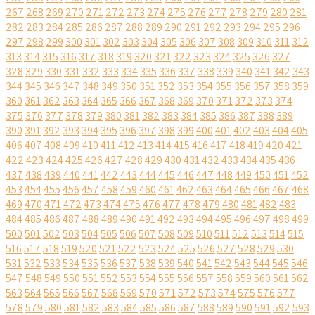
267
268
269
270
271
272
273
274
275
276
277
278
279
280
281
282
283
284
285
286
287
288
289
290
291
292
293
294
295
296
297
298
299
300
301
302
303
304
305
306
307
308
309
310
311
312
313
314
315
316
317
318
319
320
321
322
323
324
325
326
327
328
329
330
331
332
333
334
335
336
337
338
339
340
341
342
343
344
345
346
347
348
349
350
351
352
353
354
355
356
357
358
359
360
361
362
363
364
365
366
367
368
369
370
371
372
373
374
375
376
377
378
379
380
381
382
383
384
385
386
387
388
389
390
391
392
393
394
395
396
397
398
399
400
401
402
403
404
405
406
407
408
409
410
411
412
413
414
415
416
417
418
419
420
421
422
423
424
425
426
427
428
429
430
431
432
433
434
435
436
437
438
439
440
441
442
443
444
445
446
447
448
449
450
451
452
453
454
455
456
457
458
459
460
461
462
463
464
465
466
467
468
469
470
471
472
473
474
475
476
477
478
479
480
481
482
483
484
485
486
487
488
489
490
491
492
493
494
495
496
497
498
499
500
501
502
503
504
505
506
507
508
509
510
511
512
513
514
515
516
517
518
519
520
521
522
523
524
525
526
527
528
529
530
531
532
533
534
535
536
537
538
539
540
541
542
543
544
545
546
547
548
549
550
551
552
553
554
555
556
557
558
559
560
561
562
563
564
565
566
567
568
569
570
571
572
573
574
575
576
577
578
579
580
581
582
583
584
585
586
587
588
589
590
591
592
593