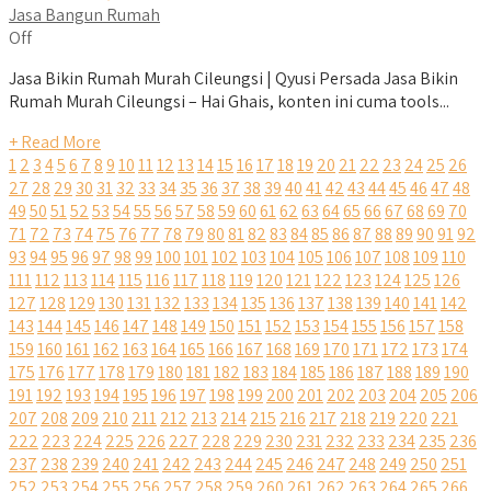
Jasa Bangun Rumah
Off
Jasa Bikin Rumah Murah Cileungsi | Qyusi Persada Jasa Bikin
Rumah Murah Cileungsi – Hai Ghais, konten ini cuma tools...
+ Read More
1
2
3
4
5
6
7
8
9
10
11
12
13
14
15
16
17
18
19
20
21
22
23
24
25
26
27
28
29
30
31
32
33
34
35
36
37
38
39
40
41
42
43
44
45
46
47
48
49
50
51
52
53
54
55
56
57
58
59
60
61
62
63
64
65
66
67
68
69
70
71
72
73
74
75
76
77
78
79
80
81
82
83
84
85
86
87
88
89
90
91
92
93
94
95
96
97
98
99
100
101
102
103
104
105
106
107
108
109
110
111
112
113
114
115
116
117
118
119
120
121
122
123
124
125
126
127
128
129
130
131
132
133
134
135
136
137
138
139
140
141
142
143
144
145
146
147
148
149
150
151
152
153
154
155
156
157
158
159
160
161
162
163
164
165
166
167
168
169
170
171
172
173
174
175
176
177
178
179
180
181
182
183
184
185
186
187
188
189
190
191
192
193
194
195
196
197
198
199
200
201
202
203
204
205
206
207
208
209
210
211
212
213
214
215
216
217
218
219
220
221
222
223
224
225
226
227
228
229
230
231
232
233
234
235
236
237
238
239
240
241
242
243
244
245
246
247
248
249
250
251
252
253
254
255
256
257
258
259
260
261
262
263
264
265
266