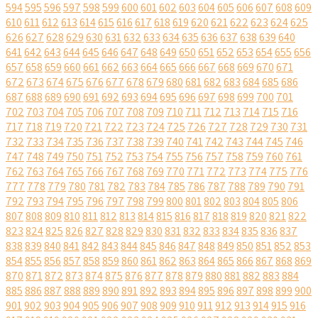
594
595
596
597
598
599
600
601
602
603
604
605
606
607
608
609
610
611
612
613
614
615
616
617
618
619
620
621
622
623
624
625
626
627
628
629
630
631
632
633
634
635
636
637
638
639
640
641
642
643
644
645
646
647
648
649
650
651
652
653
654
655
656
657
658
659
660
661
662
663
664
665
666
667
668
669
670
671
672
673
674
675
676
677
678
679
680
681
682
683
684
685
686
687
688
689
690
691
692
693
694
695
696
697
698
699
700
701
702
703
704
705
706
707
708
709
710
711
712
713
714
715
716
717
718
719
720
721
722
723
724
725
726
727
728
729
730
731
732
733
734
735
736
737
738
739
740
741
742
743
744
745
746
747
748
749
750
751
752
753
754
755
756
757
758
759
760
761
762
763
764
765
766
767
768
769
770
771
772
773
774
775
776
777
778
779
780
781
782
783
784
785
786
787
788
789
790
791
792
793
794
795
796
797
798
799
800
801
802
803
804
805
806
807
808
809
810
811
812
813
814
815
816
817
818
819
820
821
822
823
824
825
826
827
828
829
830
831
832
833
834
835
836
837
838
839
840
841
842
843
844
845
846
847
848
849
850
851
852
853
854
855
856
857
858
859
860
861
862
863
864
865
866
867
868
869
870
871
872
873
874
875
876
877
878
879
880
881
882
883
884
885
886
887
888
889
890
891
892
893
894
895
896
897
898
899
900
901
902
903
904
905
906
907
908
909
910
911
912
913
914
915
916