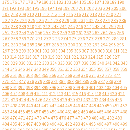
175
176
177
178
179
180
181
182
183
184
185
186
187
188
189
190
191
192
193
194
195
196
197
198
199
200
201
202
203
204
205
206
207
208
209
210
211
212
213
214
215
216
217
218
219
220
221
222
223
224
225
226
227
228
229
230
231
232
233
234
235
236
237
238
239
240
241
242
243
244
245
246
247
248
249
250
251
252
253
254
255
256
257
258
259
260
261
262
263
264
265
266
267
268
269
270
271
272
273
274
275
276
277
278
279
280
281
282
283
284
285
286
287
288
289
290
291
292
293
294
295
296
297
298
299
300
301
302
303
304
305
306
307
308
309
310
311
312
313
314
315
316
317
318
319
320
321
322
323
324
325
326
327
328
329
330
331
332
333
334
335
336
337
338
339
340
341
342
343
344
345
346
347
348
349
350
351
352
353
354
355
356
357
358
359
360
361
362
363
364
365
366
367
368
369
370
371
372
373
374
375
376
377
378
379
380
381
382
383
384
385
386
387
388
389
390
391
392
393
394
395
396
397
398
399
400
401
402
403
404
405
406
407
408
409
410
411
412
413
414
415
416
417
418
419
420
421
422
423
424
425
426
427
428
429
430
431
432
433
434
435
436
437
438
439
440
441
442
443
444
445
446
447
448
449
450
451
452
453
454
455
456
457
458
459
460
461
462
463
464
465
466
467
468
469
470
471
472
473
474
475
476
477
478
479
480
481
482
483
484
485
486
487
488
489
490
491
492
493
494
495
496
497
498
499