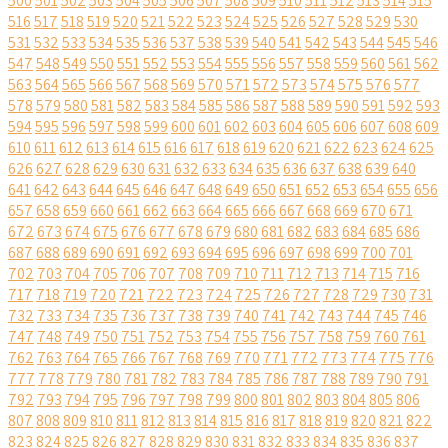
500
501
502
503
504
505
506
507
508
509
510
511
512
513
514
515
516
517
518
519
520
521
522
523
524
525
526
527
528
529
530
531
532
533
534
535
536
537
538
539
540
541
542
543
544
545
546
547
548
549
550
551
552
553
554
555
556
557
558
559
560
561
562
563
564
565
566
567
568
569
570
571
572
573
574
575
576
577
578
579
580
581
582
583
584
585
586
587
588
589
590
591
592
593
594
595
596
597
598
599
600
601
602
603
604
605
606
607
608
609
610
611
612
613
614
615
616
617
618
619
620
621
622
623
624
625
626
627
628
629
630
631
632
633
634
635
636
637
638
639
640
641
642
643
644
645
646
647
648
649
650
651
652
653
654
655
656
657
658
659
660
661
662
663
664
665
666
667
668
669
670
671
672
673
674
675
676
677
678
679
680
681
682
683
684
685
686
687
688
689
690
691
692
693
694
695
696
697
698
699
700
701
702
703
704
705
706
707
708
709
710
711
712
713
714
715
716
717
718
719
720
721
722
723
724
725
726
727
728
729
730
731
732
733
734
735
736
737
738
739
740
741
742
743
744
745
746
747
748
749
750
751
752
753
754
755
756
757
758
759
760
761
762
763
764
765
766
767
768
769
770
771
772
773
774
775
776
777
778
779
780
781
782
783
784
785
786
787
788
789
790
791
792
793
794
795
796
797
798
799
800
801
802
803
804
805
806
807
808
809
810
811
812
813
814
815
816
817
818
819
820
821
822
823
824
825
826
827
828
829
830
831
832
833
834
835
836
837