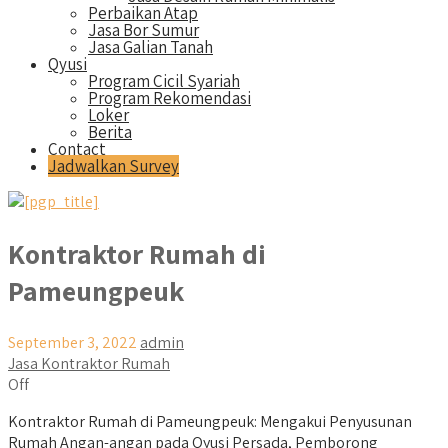
Perbaikan Atap
Jasa Bor Sumur
Jasa Galian Tanah
Qyusi
Program Cicil Syariah
Program Rekomendasi
Loker
Berita
Contact
Jadwalkan Survey
Kontraktor Rumah di
Pameungpeuk
September 3, 2022
admin
Jasa Kontraktor Rumah
Off
Kontraktor Rumah di Pameungpeuk: Mengakui Penyusunan
Rumah Angan-angan pada Qyusi Persada, Pemborong