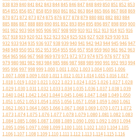
838
839
840
841
842
843
844
845
846
847
848
849
850
851
852
853
854
855
856
857
858
859
860
861
862
863
864
865
866
867
868
869
870
871
872
873
874
875
876
877
878
879
880
881
882
883
884
885
886
887
888
889
890
891
892
893
894
895
896
897
898
899
900
901
902
903
904
905
906
907
908
909
910
911
912
913
914
915
916
917
918
919
920
921
922
923
924
925
926
927
928
929
930
931
932
933
934
935
936
937
938
939
940
941
942
943
944
945
946
947
948
949
950
951
952
953
954
955
956
957
958
959
960
961
962
963
964
965
966
967
968
969
970
971
972
973
974
975
976
977
978
979
980
981
982
983
984
985
986
987
988
989
990
991
992
993
994
995
996
997
998
999
1,000
1,001
1,002
1,003
1,004
1,005
1,006
1,007
1,008
1,009
1,010
1,011
1,012
1,013
1,014
1,015
1,016
1,017
1,018
1,019
1,020
1,021
1,022
1,023
1,024
1,025
1,026
1,027
1,028
1,029
1,030
1,031
1,032
1,033
1,034
1,035
1,036
1,037
1,038
1,039
1,040
1,041
1,042
1,043
1,044
1,045
1,046
1,047
1,048
1,049
1,050
1,051
1,052
1,053
1,054
1,055
1,056
1,057
1,058
1,059
1,060
1,061
1,062
1,063
1,064
1,065
1,066
1,067
1,068
1,069
1,070
1,071
1,072
1,073
1,074
1,075
1,076
1,077
1,078
1,079
1,080
1,081
1,082
1,083
1,084
1,085
1,086
1,087
1,088
1,089
1,090
1,091
1,092
1,093
1,094
1,095
1,096
1,097
1,098
1,099
1,100
1,101
1,102
1,103
1,104
1,105
1,106
1,107
1,108
1,109
1,110
1,111
1,112
1,113
1,114
1,115
1,116