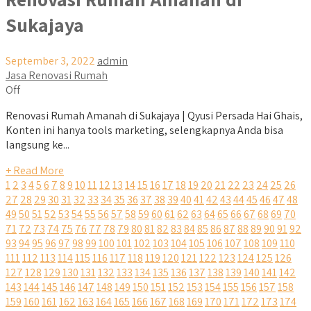
Sukajaya
September 3, 2022
admin
Jasa Renovasi Rumah
Off
Renovasi Rumah Amanah di Sukajaya | Qyusi Persada Hai Ghais,
Konten ini hanya tools marketing, selengkapnya Anda bisa
langsung ke...
+ Read More
1
2
3
4
5
6
7
8
9
10
11
12
13
14
15
16
17
18
19
20
21
22
23
24
25
26
27
28
29
30
31
32
33
34
35
36
37
38
39
40
41
42
43
44
45
46
47
48
49
50
51
52
53
54
55
56
57
58
59
60
61
62
63
64
65
66
67
68
69
70
71
72
73
74
75
76
77
78
79
80
81
82
83
84
85
86
87
88
89
90
91
92
93
94
95
96
97
98
99
100
101
102
103
104
105
106
107
108
109
110
111
112
113
114
115
116
117
118
119
120
121
122
123
124
125
126
127
128
129
130
131
132
133
134
135
136
137
138
139
140
141
142
143
144
145
146
147
148
149
150
151
152
153
154
155
156
157
158
159
160
161
162
163
164
165
166
167
168
169
170
171
172
173
174