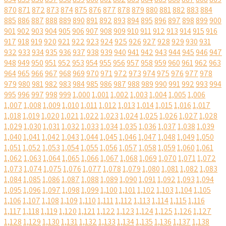
870
871
872
873
874
875
876
877
878
879
880
881
882
883
884
885
886
887
888
889
890
891
892
893
894
895
896
897
898
899
900
901
902
903
904
905
906
907
908
909
910
911
912
913
914
915
916
917
918
919
920
921
922
923
924
925
926
927
928
929
930
931
932
933
934
935
936
937
938
939
940
941
942
943
944
945
946
947
948
949
950
951
952
953
954
955
956
957
958
959
960
961
962
963
964
965
966
967
968
969
970
971
972
973
974
975
976
977
978
979
980
981
982
983
984
985
986
987
988
989
990
991
992
993
994
995
996
997
998
999
1,000
1,001
1,002
1,003
1,004
1,005
1,006
1,007
1,008
1,009
1,010
1,011
1,012
1,013
1,014
1,015
1,016
1,017
1,018
1,019
1,020
1,021
1,022
1,023
1,024
1,025
1,026
1,027
1,028
1,029
1,030
1,031
1,032
1,033
1,034
1,035
1,036
1,037
1,038
1,039
1,040
1,041
1,042
1,043
1,044
1,045
1,046
1,047
1,048
1,049
1,050
1,051
1,052
1,053
1,054
1,055
1,056
1,057
1,058
1,059
1,060
1,061
1,062
1,063
1,064
1,065
1,066
1,067
1,068
1,069
1,070
1,071
1,072
1,073
1,074
1,075
1,076
1,077
1,078
1,079
1,080
1,081
1,082
1,083
1,084
1,085
1,086
1,087
1,088
1,089
1,090
1,091
1,092
1,093
1,094
1,095
1,096
1,097
1,098
1,099
1,100
1,101
1,102
1,103
1,104
1,105
1,106
1,107
1,108
1,109
1,110
1,111
1,112
1,113
1,114
1,115
1,116
1,117
1,118
1,119
1,120
1,121
1,122
1,123
1,124
1,125
1,126
1,127
1,128
1,129
1,130
1,131
1,132
1,133
1,134
1,135
1,136
1,137
1,138