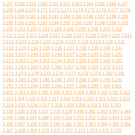
3,157
3,158
3,159
3,160
3,161
3,162
3,163
3,164
3,165
3,166
3,167
3,168
3,169
3,170
3,171
3,172
3,173
3,174
3,175
3,176
3,177
3,178
3,179
3,180
3,181
3,182
3,183
3,184
3,185
3,186
3,187
3,188
3,189
3,190
3,191
3,192
3,193
3,194
3,195
3,196
3,197
3,198
3,199
3,200
3,201
3,202
3,203
3,204
3,205
3,206
3,207
3,208
3,209
3,210
3,211
3,212
3,213
3,214
3,215
3,216
3,217
3,218
3,219
3,220
3,221
3,222
3,223
3,224
3,225
3,226
3,227
3,228
3,229
3,230
3,231
3,232
3,233
3,234
3,235
3,236
3,237
3,238
3,239
3,240
3,241
3,242
3,243
3,244
3,245
3,246
3,247
3,248
3,249
3,250
3,251
3,252
3,253
3,254
3,255
3,256
3,257
3,258
3,259
3,260
3,261
3,262
3,263
3,264
3,265
3,266
3,267
3,268
3,269
3,270
3,271
3,272
3,273
3,274
3,275
3,276
3,277
3,278
3,279
3,280
3,281
3,282
3,283
3,284
3,285
3,286
3,287
3,288
3,289
3,290
3,291
3,292
3,293
3,294
3,295
3,296
3,297
3,298
3,299
3,300
3,301
3,302
3,303
3,304
3,305
3,306
3,307
3,308
3,309
3,310
3,311
3,312
3,313
3,314
3,315
3,316
3,317
3,318
3,319
3,320
3,321
3,322
3,323
3,324
3,325
3,326
3,327
3,328
3,329
3,330
3,331
3,332
3,333
3,334
3,335
3,336
3,337
3,338
3,339
3,340
3,341
3,342
3,343
3,344
3,345
3,346
3,347
3,348
3,349
3,350
3,351
3,352
3,353
3,354
3,355
3,356
3,357
3,358
3,359
3,360
3,361
3,362
3,363
3,364
3,365
3,366
3,367
3,368
3,369
3,370
3,371
3,372
3,373
3,374
3,375
3,376