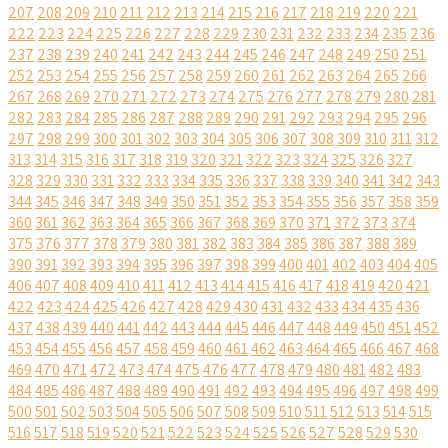
207
208
209
210
211
212
213
214
215
216
217
218
219
220
221
222
223
224
225
226
227
228
229
230
231
232
233
234
235
236
237
238
239
240
241
242
243
244
245
246
247
248
249
250
251
252
253
254
255
256
257
258
259
260
261
262
263
264
265
266
267
268
269
270
271
272
273
274
275
276
277
278
279
280
281
282
283
284
285
286
287
288
289
290
291
292
293
294
295
296
297
298
299
300
301
302
303
304
305
306
307
308
309
310
311
312
313
314
315
316
317
318
319
320
321
322
323
324
325
326
327
328
329
330
331
332
333
334
335
336
337
338
339
340
341
342
343
344
345
346
347
348
349
350
351
352
353
354
355
356
357
358
359
360
361
362
363
364
365
366
367
368
369
370
371
372
373
374
375
376
377
378
379
380
381
382
383
384
385
386
387
388
389
390
391
392
393
394
395
396
397
398
399
400
401
402
403
404
405
406
407
408
409
410
411
412
413
414
415
416
417
418
419
420
421
422
423
424
425
426
427
428
429
430
431
432
433
434
435
436
437
438
439
440
441
442
443
444
445
446
447
448
449
450
451
452
453
454
455
456
457
458
459
460
461
462
463
464
465
466
467
468
469
470
471
472
473
474
475
476
477
478
479
480
481
482
483
484
485
486
487
488
489
490
491
492
493
494
495
496
497
498
499
500
501
502
503
504
505
506
507
508
509
510
511
512
513
514
515
516
517
518
519
520
521
522
523
524
525
526
527
528
529
530