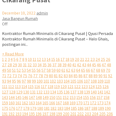
December 10, 2022
admin
Jasa Bangun Rumah
Off
Kontraktor Rumah Minimalis di Cikarang Pusat | Qyusi Persada
Kontraktor Rumah Minimalis di Cikarang Pusat – Halo Ghais,
postingan ini...
+ Read More
1
2
3
4
5
6
7
8
9
10
11
12
13
14
15
16
17
18
19
20
21
22
23
24
25
26
27
28
29
30
31
32
33
34
35
36
37
38
39
40
41
42
43
44
45
46
47
48
49
50
51
52
53
54
55
56
57
58
59
60
61
62
63
64
65
66
67
68
69
70
71
72
73
74
75
76
77
78
79
80
81
82
83
84
85
86
87
88
89
90
91
92
93
94
95
96
97
98
99
100
101
102
103
104
105
106
107
108
109
110
111
112
113
114
115
116
117
118
119
120
121
122
123
124
125
126
127
128
129
130
131
132
133
134
135
136
137
138
139
140
141
142
143
144
145
146
147
148
149
150
151
152
153
154
155
156
157
158
159
160
161
162
163
164
165
166
167
168
169
170
171
172
173
174
175
176
177
178
179
180
181
182
183
184
185
186
187
188
189
190
191
192
193
194
195
196
197
198
199
200
201
202
203
204
205
206