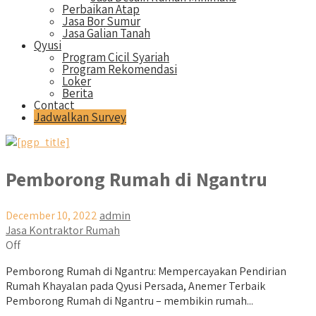
Perbaikan Atap
Jasa Bor Sumur
Jasa Galian Tanah
Qyusi
Program Cicil Syariah
Program Rekomendasi
Loker
Berita
Contact
Jadwalkan Survey
Pemborong Rumah di Ngantru
December 10, 2022
admin
Jasa Kontraktor Rumah
Off
Pemborong Rumah di Ngantru: Mempercayakan Pendirian
Rumah Khayalan pada Qyusi Persada, Anemer Terbaik
Pemborong Rumah di Ngantru – membikin rumah...