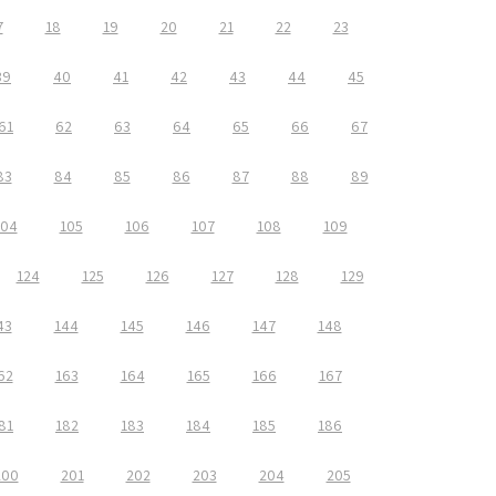
7
18
19
20
21
22
23
39
40
41
42
43
44
45
61
62
63
64
65
66
67
83
84
85
86
87
88
89
104
105
106
107
108
109
124
125
126
127
128
129
43
144
145
146
147
148
62
163
164
165
166
167
81
182
183
184
185
186
200
201
202
203
204
205