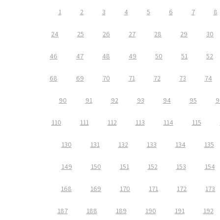
1
2
3
4
5
6
7
8
24
25
26
27
28
29
30
46
47
48
49
50
51
52
68
69
70
71
72
73
74
90
91
92
93
94
95
9
110
111
112
113
114
115
130
131
132
133
134
135
149
150
151
152
153
154
168
169
170
171
172
173
187
188
189
190
191
192