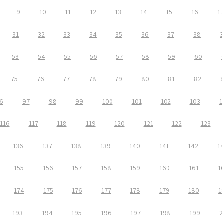
9
10
11
12
13
14
15
16
1
31
32
33
34
35
36
37
38
53
54
55
56
57
58
59
60
75
76
77
78
79
80
81
82
6
97
98
99
100
101
102
103
116
117
118
119
120
121
122
123
136
137
138
139
140
141
142
1
155
156
157
158
159
160
161
1
174
175
176
177
178
179
180
1
193
194
195
196
197
198
199