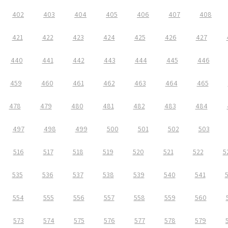
402
403
404
405
406
407
408
421
422
423
424
425
426
427
440
441
442
443
444
445
446
459
460
461
462
463
464
465
478
479
480
481
482
483
484
497
498
499
500
501
502
503
516
517
518
519
520
521
522
5
535
536
537
538
539
540
541
554
555
556
557
558
559
560
573
574
575
576
577
578
579