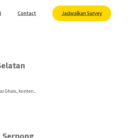
i
Contact
Jadwalkan Survey
Selatan
 Ghais, konten...
 Serpong