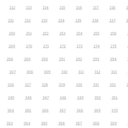
212
213
214
215
216
217
218
231
232
233
234
235
236
237
250
251
252
253
254
255
256
269
270
271
272
273
274
275
288
289
290
291
292
293
294
307
308
309
310
311
312
313
326
327
328
329
330
331
332
345
346
347
348
349
350
351
364
365
366
367
368
369
370
383
384
385
386
387
388
389