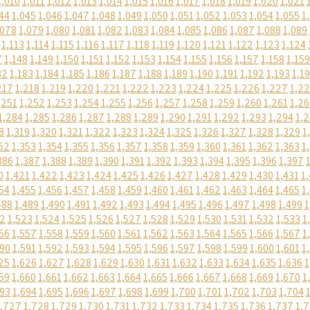
1,010
1,011
1,012
1,013
1,014
1,015
1,016
1,017
1,018
1,019
1,020
1,021
44
1,045
1,046
1,047
1,048
1,049
1,050
1,051
1,052
1,053
1,054
1,055
1
,078
1,079
1,080
1,081
1,082
1,083
1,084
1,085
1,086
1,087
1,088
1,089
1,113
1,114
1,115
1,116
1,117
1,118
1,119
1,120
1,121
1,122
1,123
1,124
7
1,148
1,149
1,150
1,151
1,152
1,153
1,154
1,155
1,156
1,157
1,158
1,159
82
1,183
1,184
1,185
1,186
1,187
1,188
1,189
1,190
1,191
1,192
1,193
1,1
217
1,218
1,219
1,220
1,221
1,222
1,223
1,224
1,225
1,226
1,227
1,2
,251
1,252
1,253
1,254
1,255
1,256
1,257
1,258
1,259
1,260
1,261
1,2
1,284
1,285
1,286
1,287
1,288
1,289
1,290
1,291
1,292
1,293
1,294
1,
8
1,319
1,320
1,321
1,322
1,323
1,324
1,325
1,326
1,327
1,328
1,329
1
52
1,353
1,354
1,355
1,356
1,357
1,358
1,359
1,360
1,361
1,362
1,363
1
386
1,387
1,388
1,389
1,390
1,391
1,392
1,393
1,394
1,395
1,396
1,397
0
1,421
1,422
1,423
1,424
1,425
1,426
1,427
1,428
1,429
1,430
1,431
1
54
1,455
1,456
1,457
1,458
1,459
1,460
1,461
1,462
1,463
1,464
1,465
1
488
1,489
1,490
1,491
1,492
1,493
1,494
1,495
1,496
1,497
1,498
1,499
1
22
1,523
1,524
1,525
1,526
1,527
1,528
1,529
1,530
1,531
1,532
1,533
1
56
1,557
1,558
1,559
1,560
1,561
1,562
1,563
1,564
1,565
1,566
1,567
1
590
1,591
1,592
1,593
1,594
1,595
1,596
1,597
1,598
1,599
1,600
1,601
1
25
1,626
1,627
1,628
1,629
1,630
1,631
1,632
1,633
1,634
1,635
1,636
1
59
1,660
1,661
1,662
1,663
1,664
1,665
1,666
1,667
1,668
1,669
1,670
1
693
1,694
1,695
1,696
1,697
1,698
1,699
1,700
1,701
1,702
1,703
1,704
1,727
1,728
1,729
1,730
1,731
1,732
1,733
1,734
1,735
1,736
1,737
1,