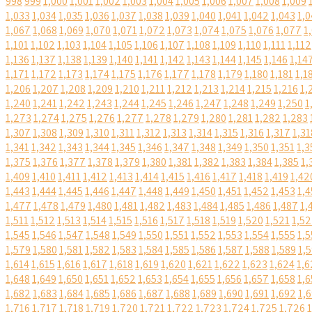
998
999
1,000
1,001
1,002
1,003
1,004
1,005
1,006
1,007
1,008
1,009
1,033
1,034
1,035
1,036
1,037
1,038
1,039
1,040
1,041
1,042
1,043
1,0
1,067
1,068
1,069
1,070
1,071
1,072
1,073
1,074
1,075
1,076
1,077
1
1,101
1,102
1,103
1,104
1,105
1,106
1,107
1,108
1,109
1,110
1,111
1,112
1,136
1,137
1,138
1,139
1,140
1,141
1,142
1,143
1,144
1,145
1,146
1,14
1,171
1,172
1,173
1,174
1,175
1,176
1,177
1,178
1,179
1,180
1,181
1,1
1,206
1,207
1,208
1,209
1,210
1,211
1,212
1,213
1,214
1,215
1,216
1,
1,240
1,241
1,242
1,243
1,244
1,245
1,246
1,247
1,248
1,249
1,250
1
1,273
1,274
1,275
1,276
1,277
1,278
1,279
1,280
1,281
1,282
1,283
1,307
1,308
1,309
1,310
1,311
1,312
1,313
1,314
1,315
1,316
1,317
1,31
1,341
1,342
1,343
1,344
1,345
1,346
1,347
1,348
1,349
1,350
1,351
1,3
1,375
1,376
1,377
1,378
1,379
1,380
1,381
1,382
1,383
1,384
1,385
1,
1,409
1,410
1,411
1,412
1,413
1,414
1,415
1,416
1,417
1,418
1,419
1,42
1,443
1,444
1,445
1,446
1,447
1,448
1,449
1,450
1,451
1,452
1,453
1,4
1,477
1,478
1,479
1,480
1,481
1,482
1,483
1,484
1,485
1,486
1,487
1,
1,511
1,512
1,513
1,514
1,515
1,516
1,517
1,518
1,519
1,520
1,521
1,5
1,545
1,546
1,547
1,548
1,549
1,550
1,551
1,552
1,553
1,554
1,555
1,5
1,579
1,580
1,581
1,582
1,583
1,584
1,585
1,586
1,587
1,588
1,589
1,
1,614
1,615
1,616
1,617
1,618
1,619
1,620
1,621
1,622
1,623
1,624
1,6
1,648
1,649
1,650
1,651
1,652
1,653
1,654
1,655
1,656
1,657
1,658
1,6
1,682
1,683
1,684
1,685
1,686
1,687
1,688
1,689
1,690
1,691
1,692
1,
1,716
1,717
1,718
1,719
1,720
1,721
1,722
1,723
1,724
1,725
1,726