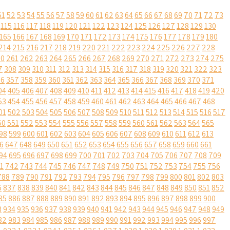
51
52
53
54
55
56
57
58
59
60
61
62
63
64
65
66
67
68
69
70
71
72
73
115
116
117
118
119
120
121
122
123
124
125
126
127
128
129
130
165
166
167
168
169
170
171
172
173
174
175
176
177
178
179
180
214
215
216
217
218
219
220
221
222
223
224
225
226
227
228
60
261
262
263
264
265
266
267
268
269
270
271
272
273
274
275
7
308
309
310
311
312
313
314
315
316
317
318
319
320
321
322
323
56
357
358
359
360
361
362
363
364
365
366
367
368
369
370
371
04
405
406
407
408
409
410
411
412
413
414
415
416
417
418
419
420
53
454
455
456
457
458
459
460
461
462
463
464
465
466
467
468
01
502
503
504
505
506
507
508
509
510
511
512
513
514
515
516
517
50
551
552
553
554
555
556
557
558
559
560
561
562
563
564
565
98
599
600
601
602
603
604
605
606
607
608
609
610
611
612
613
6
647
648
649
650
651
652
653
654
655
656
657
658
659
660
661
94
695
696
697
698
699
700
701
702
703
704
705
706
707
708
709
1
742
743
744
745
746
747
748
749
750
751
752
753
754
755
756
788
789
790
791
792
793
794
795
796
797
798
799
800
801
802
803
6
837
838
839
840
841
842
843
844
845
846
847
848
849
850
851
852
85
886
887
888
889
890
891
892
893
894
895
896
897
898
899
900
3
934
935
936
937
938
939
940
941
942
943
944
945
946
947
948
949
82
983
984
985
986
987
988
989
990
991
992
993
994
995
996
997