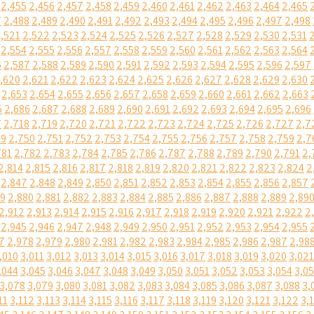
2,455
2,456
2,457
2,458
2,459
2,460
2,461
2,462
2,463
2,464
2,465
7
2,488
2,489
2,490
2,491
2,492
2,493
2,494
2,495
2,496
2,497
2,498
,521
2,522
2,523
2,524
2,525
2,526
2,527
2,528
2,529
2,530
2,531
2,554
2,555
2,556
2,557
2,558
2,559
2,560
2,561
2,562
2,563
2,564
6
2,587
2,588
2,589
2,590
2,591
2,592
2,593
2,594
2,595
2,596
2,597
,620
2,621
2,622
2,623
2,624
2,625
2,626
2,627
2,628
2,629
2,630
2,653
2,654
2,655
2,656
2,657
2,658
2,659
2,660
2,661
2,662
2,663
5
2,686
2,687
2,688
2,689
2,690
2,691
2,692
2,693
2,694
2,695
2,696
7
2,718
2,719
2,720
2,721
2,722
2,723
2,724
2,725
2,726
2,727
2,7
49
2,750
2,751
2,752
2,753
2,754
2,755
2,756
2,757
2,758
2,759
2,7
781
2,782
2,783
2,784
2,785
2,786
2,787
2,788
2,789
2,790
2,791
2,
2,814
2,815
2,816
2,817
2,818
2,819
2,820
2,821
2,822
2,823
2,824
2
2,847
2,848
2,849
2,850
2,851
2,852
2,853
2,854
2,855
2,856
2,857
79
2,880
2,881
2,882
2,883
2,884
2,885
2,886
2,887
2,888
2,889
2,89
2,912
2,913
2,914
2,915
2,916
2,917
2,918
2,919
2,920
2,921
2,922
2
2,945
2,946
2,947
2,948
2,949
2,950
2,951
2,952
2,953
2,954
2,955
7
2,978
2,979
2,980
2,981
2,982
2,983
2,984
2,985
2,986
2,987
2,98
,010
3,011
3,012
3,013
3,014
3,015
3,016
3,017
3,018
3,019
3,020
3,021
,044
3,045
3,046
3,047
3,048
3,049
3,050
3,051
3,052
3,053
3,054
3,0
3,078
3,079
3,080
3,081
3,082
3,083
3,084
3,085
3,086
3,087
3,088
3,
11
3,112
3,113
3,114
3,115
3,116
3,117
3,118
3,119
3,120
3,121
3,122
3,