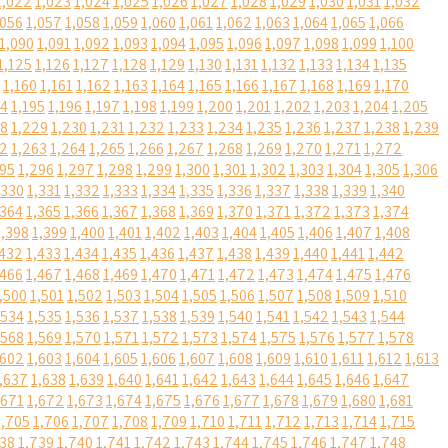
1,022
1,023
1,024
1,025
1,026
1,027
1,028
1,029
1,030
1,031
1,032
,056
1,057
1,058
1,059
1,060
1,061
1,062
1,063
1,064
1,065
1,066
1,090
1,091
1,092
1,093
1,094
1,095
1,096
1,097
1,098
1,099
1,100
1,125
1,126
1,127
1,128
1,129
1,130
1,131
1,132
1,133
1,134
1,135
1,160
1,161
1,162
1,163
1,164
1,165
1,166
1,167
1,168
1,169
1,170
94
1,195
1,196
1,197
1,198
1,199
1,200
1,201
1,202
1,203
1,204
1,205
28
1,229
1,230
1,231
1,232
1,233
1,234
1,235
1,236
1,237
1,238
1,239
62
1,263
1,264
1,265
1,266
1,267
1,268
1,269
1,270
1,271
1,272
295
1,296
1,297
1,298
1,299
1,300
1,301
1,302
1,303
1,304
1,305
1,306
,330
1,331
1,332
1,333
1,334
1,335
1,336
1,337
1,338
1,339
1,340
,364
1,365
1,366
1,367
1,368
1,369
1,370
1,371
1,372
1,373
1,374
1,398
1,399
1,400
1,401
1,402
1,403
1,404
1,405
1,406
1,407
1,408
,432
1,433
1,434
1,435
1,436
1,437
1,438
1,439
1,440
1,441
1,442
,466
1,467
1,468
1,469
1,470
1,471
1,472
1,473
1,474
1,475
1,476
,500
1,501
1,502
1,503
1,504
1,505
1,506
1,507
1,508
1,509
1,510
,534
1,535
1,536
1,537
1,538
1,539
1,540
1,541
1,542
1,543
1,544
,568
1,569
1,570
1,571
1,572
1,573
1,574
1,575
1,576
1,577
1,578
,602
1,603
1,604
1,605
1,606
1,607
1,608
1,609
1,610
1,611
1,612
1,613
,637
1,638
1,639
1,640
1,641
1,642
1,643
1,644
1,645
1,646
1,647
,671
1,672
1,673
1,674
1,675
1,676
1,677
1,678
1,679
1,680
1,681
1,705
1,706
1,707
1,708
1,709
1,710
1,711
1,712
1,713
1,714
1,715
738
1,739
1,740
1,741
1,742
1,743
1,744
1,745
1,746
1,747
1,748