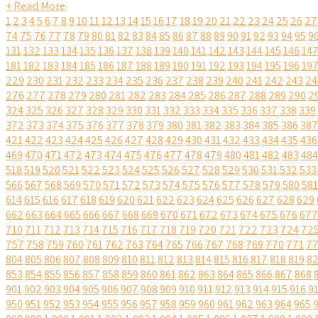
+ Read More
1
2
3
4
5
6
7
8
9
10
11
12
13
14
15
16
17
18
19
20
21
22
23
24
25
26
27
74
75
76
77
78
79
80
81
82
83
84
85
86
87
88
89
90
91
92
93
94
95
9
131
132
133
134
135
136
137
138
139
140
141
142
143
144
145
146
14
181
182
183
184
185
186
187
188
189
190
191
192
193
194
195
196
19
229
230
231
232
233
234
235
236
237
238
239
240
241
242
243
24
276
277
278
279
280
281
282
283
284
285
286
287
288
289
290
2
324
325
326
327
328
329
330
331
332
333
334
335
336
337
338
339
372
373
374
375
376
377
378
379
380
381
382
383
384
385
386
387
421
422
423
424
425
426
427
428
429
430
431
432
433
434
435
436
469
470
471
472
473
474
475
476
477
478
479
480
481
482
483
484
518
519
520
521
522
523
524
525
526
527
528
529
530
531
532
533
566
567
568
569
570
571
572
573
574
575
576
577
578
579
580
581
614
615
616
617
618
619
620
621
622
623
624
625
626
627
628
629
662
663
664
665
666
667
668
669
670
671
672
673
674
675
676
677
710
711
712
713
714
715
716
717
718
719
720
721
722
723
724
72
757
758
759
760
761
762
763
764
765
766
767
768
769
770
771
7
804
805
806
807
808
809
810
811
812
813
814
815
816
817
818
819
8
853
854
855
856
857
858
859
860
861
862
863
864
865
866
867
868
901
902
903
904
905
906
907
908
909
910
911
912
913
914
915
916
9
950
951
952
953
954
955
956
957
958
959
960
961
962
963
964
965