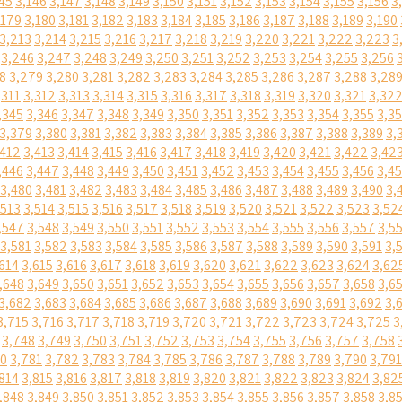
45
3,146
3,147
3,148
3,149
3,150
3,151
3,152
3,153
3,154
3,155
3,156
3
,179
3,180
3,181
3,182
3,183
3,184
3,185
3,186
3,187
3,188
3,189
3,190
3,213
3,214
3,215
3,216
3,217
3,218
3,219
3,220
3,221
3,222
3,223
3
3,246
3,247
3,248
3,249
3,250
3,251
3,252
3,253
3,254
3,255
3,256
8
3,279
3,280
3,281
3,282
3,283
3,284
3,285
3,286
3,287
3,288
3,28
,311
3,312
3,313
3,314
3,315
3,316
3,317
3,318
3,319
3,320
3,321
3,32
,345
3,346
3,347
3,348
3,349
3,350
3,351
3,352
3,353
3,354
3,355
3,3
3,379
3,380
3,381
3,382
3,383
3,384
3,385
3,386
3,387
3,388
3,389
3,
,412
3,413
3,414
3,415
3,416
3,417
3,418
3,419
3,420
3,421
3,422
3,42
,446
3,447
3,448
3,449
3,450
3,451
3,452
3,453
3,454
3,455
3,456
3,4
3,480
3,481
3,482
3,483
3,484
3,485
3,486
3,487
3,488
3,489
3,490
3,
,513
3,514
3,515
3,516
3,517
3,518
3,519
3,520
3,521
3,522
3,523
3,52
,547
3,548
3,549
3,550
3,551
3,552
3,553
3,554
3,555
3,556
3,557
3,5
3,581
3,582
3,583
3,584
3,585
3,586
3,587
3,588
3,589
3,590
3,591
3,
614
3,615
3,616
3,617
3,618
3,619
3,620
3,621
3,622
3,623
3,624
3,62
,648
3,649
3,650
3,651
3,652
3,653
3,654
3,655
3,656
3,657
3,658
3,6
3,682
3,683
3,684
3,685
3,686
3,687
3,688
3,689
3,690
3,691
3,692
3,
3,715
3,716
3,717
3,718
3,719
3,720
3,721
3,722
3,723
3,724
3,725
3
3,748
3,749
3,750
3,751
3,752
3,753
3,754
3,755
3,756
3,757
3,758
80
3,781
3,782
3,783
3,784
3,785
3,786
3,787
3,788
3,789
3,790
3,791
814
3,815
3,816
3,817
3,818
3,819
3,820
3,821
3,822
3,823
3,824
3,82
,848
3,849
3,850
3,851
3,852
3,853
3,854
3,855
3,856
3,857
3,858
3,8