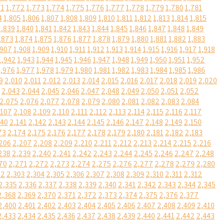
71
1,772
1,773
1,774
1,775
1,776
1,777
1,778
1,779
1,780
1,781
4
1,805
1,806
1,807
1,808
1,809
1,810
1,811
1,812
1,813
1,814
1,815
1,839
1,840
1,841
1,842
1,843
1,844
1,845
1,846
1,847
1,848
1,849
,873
1,874
1,875
1,876
1,877
1,878
1,879
1,880
1,881
1,882
1,883
,907
1,908
1,909
1,910
1,911
1,912
1,913
1,914
1,915
1,916
1,917
1,918
1,942
1,943
1,944
1,945
1,946
1,947
1,948
1,949
1,950
1,951
1,952
1,976
1,977
1,978
1,979
1,980
1,981
1,982
1,983
1,984
1,985
1,986
9
2,010
2,011
2,012
2,013
2,014
2,015
2,016
2,017
2,018
2,019
2,020
2,043
2,044
2,045
2,046
2,047
2,048
2,049
2,050
2,051
2,052
2,075
2,076
2,077
2,078
2,079
2,080
2,081
2,082
2,083
2,084
,107
2,108
2,109
2,110
2,111
2,112
2,113
2,114
2,115
2,116
2,117
140
2,141
2,142
2,143
2,144
2,145
2,146
2,147
2,148
2,149
2,150
73
2,174
2,175
2,176
2,177
2,178
2,179
2,180
2,181
2,182
2,183
206
2,207
2,208
2,209
2,210
2,211
2,212
2,213
2,214
2,215
2,216
238
2,239
2,240
2,241
2,242
2,243
2,244
2,245
2,246
2,247
2,248
70
2,271
2,272
2,273
2,274
2,275
2,276
2,277
2,278
2,279
2,280
02
2,303
2,304
2,305
2,306
2,307
2,308
2,309
2,310
2,311
2,312
2,335
2,336
2,337
2,338
2,339
2,340
2,341
2,342
2,343
2,344
2,345
2,368
2,369
2,370
2,371
2,372
2,373
2,374
2,375
2,376
2,377
2,400
2,401
2,402
2,403
2,404
2,405
2,406
2,407
2,408
2,409
2,410
2,433
2,434
2,435
2,436
2,437
2,438
2,439
2,440
2,441
2,442
2,443