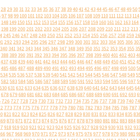
28
29
30
31
32
33
34
35
36
37
38
39
40
41
42
43
44
45
46
47
48
49
50
6
97
98
99
100
101
102
103
104
105
106
107
108
109
110
111
112
113
114
7
148
149
150
151
152
153
154
155
156
157
158
159
160
161
162
163
164
7
198
199
200
201
202
203
204
205
206
207
208
209
210
211
212
213
4
245
246
247
248
249
250
251
252
253
254
255
256
257
258
259
2
91
292
293
294
295
296
297
298
299
300
301
302
303
304
305
306
30
340
341
342
343
344
345
346
347
348
349
350
351
352
353
354
355
3
388
389
390
391
392
393
394
395
396
397
398
399
400
401
402
403
4
437
438
439
440
441
442
443
444
445
446
447
448
449
450
451
452
4
485
486
487
488
489
490
491
492
493
494
495
496
497
498
499
500
5
534
535
536
537
538
539
540
541
542
543
544
545
546
547
548
549
5
582
583
584
585
586
587
588
589
590
591
592
593
594
595
596
597
5
630
631
632
633
634
635
636
637
638
639
640
641
642
643
644
645
64
678
679
680
681
682
683
684
685
686
687
688
689
690
691
692
693
6
5
726
727
728
729
730
731
732
733
734
735
736
737
738
739
740
74
72
773
774
775
776
777
778
779
780
781
782
783
784
785
786
787
20
821
822
823
824
825
826
827
828
829
830
831
832
833
834
835
83
869
870
871
872
873
874
875
876
877
878
879
880
881
882
883
884
8
17
918
919
920
921
922
923
924
925
926
927
928
929
930
931
932
93
966
967
968
969
970
971
972
973
974
975
976
977
978
979
980
981
9