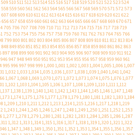
509
510
511
512
513
514
515
516
517
518
519
520
521
522
523
524
7
558
559
560
561
562
563
564
565
566
567
568
569
570
571
572
573
6
607
608
609
610
611
612
613
614
615
616
617
618
619
620
621
622
5
656
657
658
659
660
661
662
663
664
665
666
667
668
669
670
671
04
705
706
707
708
709
710
711
712
713
714
715
716
717
718
719
51
752
753
754
755
756
757
758
759
760
761
762
763
764
765
766
98
799
800
801
802
803
804
805
806
807
808
809
810
811
812
813
814
7
848
849
850
851
852
853
854
855
856
857
858
859
860
861
862
863
6
897
898
899
900
901
902
903
904
905
906
907
908
909
910
911
912
946
947
948
949
950
951
952
953
954
955
956
957
958
959
960
961
4
995
996
997
998
999
1,000
1,001
1,002
1,003
1,004
1,005
1,006
1,007
031
1,032
1,033
1,034
1,035
1,036
1,037
1,038
1,039
1,040
1,041
1,042
066
1,067
1,068
1,069
1,070
1,071
1,072
1,073
1,074
1,075
1,076
1,077
101
1,102
1,103
1,104
1,105
1,106
1,107
1,108
1,109
1,110
1,111
1,112
1,137
1,138
1,139
1,140
1,141
1,142
1,143
1,144
1,145
1,146
1,147
1,148
1,173
1,174
1,175
1,176
1,177
1,178
1,179
1,180
1,181
1,182
1,183
1,184
08
1,209
1,210
1,211
1,212
1,213
1,214
1,215
1,216
1,217
1,218
1,219
42
1,243
1,244
1,245
1,246
1,247
1,248
1,249
1,250
1,251
1,252
1,253
6
1,277
1,278
1,279
1,280
1,281
1,282
1,283
1,284
1,285
1,286
1,287
,311
1,312
1,313
1,314
1,315
1,316
1,317
1,318
1,319
1,320
1,321
1,322
,346
1,347
1,348
1,349
1,350
1,351
1,352
1,353
1,354
1,355
1,356
1,357