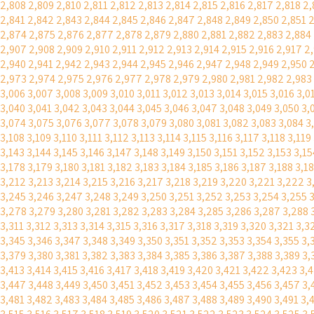
2,808
2,809
2,810
2,811
2,812
2,813
2,814
2,815
2,816
2,817
2,818
2,
2,841
2,842
2,843
2,844
2,845
2,846
2,847
2,848
2,849
2,850
2,851
2
2,874
2,875
2,876
2,877
2,878
2,879
2,880
2,881
2,882
2,883
2,884
2,907
2,908
2,909
2,910
2,911
2,912
2,913
2,914
2,915
2,916
2,917
2
2,940
2,941
2,942
2,943
2,944
2,945
2,946
2,947
2,948
2,949
2,950
2,973
2,974
2,975
2,976
2,977
2,978
2,979
2,980
2,981
2,982
2,983
3,006
3,007
3,008
3,009
3,010
3,011
3,012
3,013
3,014
3,015
3,016
3,0
3,040
3,041
3,042
3,043
3,044
3,045
3,046
3,047
3,048
3,049
3,050
3,
3,074
3,075
3,076
3,077
3,078
3,079
3,080
3,081
3,082
3,083
3,084
3
3,108
3,109
3,110
3,111
3,112
3,113
3,114
3,115
3,116
3,117
3,118
3,119
3,143
3,144
3,145
3,146
3,147
3,148
3,149
3,150
3,151
3,152
3,153
3,15
3,178
3,179
3,180
3,181
3,182
3,183
3,184
3,185
3,186
3,187
3,188
3,1
3,212
3,213
3,214
3,215
3,216
3,217
3,218
3,219
3,220
3,221
3,222
3
3,245
3,246
3,247
3,248
3,249
3,250
3,251
3,252
3,253
3,254
3,255
3,278
3,279
3,280
3,281
3,282
3,283
3,284
3,285
3,286
3,287
3,288
3,311
3,312
3,313
3,314
3,315
3,316
3,317
3,318
3,319
3,320
3,321
3,3
3,345
3,346
3,347
3,348
3,349
3,350
3,351
3,352
3,353
3,354
3,355
3,
3,379
3,380
3,381
3,382
3,383
3,384
3,385
3,386
3,387
3,388
3,389
3,
3,413
3,414
3,415
3,416
3,417
3,418
3,419
3,420
3,421
3,422
3,423
3,
3,447
3,448
3,449
3,450
3,451
3,452
3,453
3,454
3,455
3,456
3,457
3,
3,481
3,482
3,483
3,484
3,485
3,486
3,487
3,488
3,489
3,490
3,491
3,