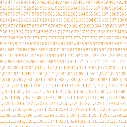
476
477
478
479
480
481
482
483
484
485
486
487
488
489
490
491
4
525
526
527
528
529
530
531
532
533
534
535
536
537
538
539
540
5
574
575
576
577
578
579
580
581
582
583
584
585
586
587
588
589
5
623
624
625
626
627
628
629
630
631
632
633
634
635
636
637
638
672
673
674
675
676
677
678
679
680
681
682
683
684
685
686
687
720
721
722
723
724
725
726
727
728
729
730
731
732
733
734
73
767
768
769
770
771
772
773
774
775
776
777
778
779
780
781
7
815
816
817
818
819
820
821
822
823
824
825
826
827
828
829
830
8
864
865
866
867
868
869
870
871
872
873
874
875
876
877
878
879
913
914
915
916
917
918
919
920
921
922
923
924
925
926
927
928
9
962
963
964
965
966
967
968
969
970
971
972
973
974
975
976
977
1,008
1,009
1,010
1,011
1,012
1,013
1,014
1,015
1,016
1,017
1,018
1,019
1,043
1,044
1,045
1,046
1,047
1,048
1,049
1,050
1,051
1,052
1,053
1,05
1,078
1,079
1,080
1,081
1,082
1,083
1,084
1,085
1,086
1,087
1,088
1,0
1,113
1,114
1,115
1,116
1,117
1,118
1,119
1,120
1,121
1,122
1,123
1,124
1,149
1,150
1,151
1,152
1,153
1,154
1,155
1,156
1,157
1,158
1,159
1,160
1,185
1,186
1,187
1,188
1,189
1,190
1,191
1,192
1,193
1,194
1,195
1,196
1,220
1,221
1,222
1,223
1,224
1,225
1,226
1,227
1,228
1,229
1,230
1
1,254
1,255
1,256
1,257
1,258
1,259
1,260
1,261
1,262
1,263
1,264
1,
1,288
1,289
1,290
1,291
1,292
1,293
1,294
1,295
1,296
1,297
1,298
1,
1,323
1,324
1,325
1,326
1,327
1,328
1,329
1,330
1,331
1,332
1,333
1,3