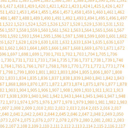
,381
1,382
1,383
1,384
1,385
1,386
1,387
1,388
1,389
1,390
1,391
1,392
16
1,417
1,418
1,419
1,420
1,421
1,422
1,423
1,424
1,425
1,426
1,427
451
1,452
1,453
1,454
1,455
1,456
1,457
1,458
1,459
1,460
1,461
1,462
,486
1,487
1,488
1,489
1,490
1,491
1,492
1,493
1,494
1,495
1,496
1,497
1
1,522
1,523
1,524
1,525
1,526
1,527
1,528
1,529
1,530
1,531
1,532
556
1,557
1,558
1,559
1,560
1,561
1,562
1,563
1,564
1,565
1,566
1,567
,591
1,592
1,593
1,594
1,595
1,596
1,597
1,598
1,599
1,600
1,601
1,602
26
1,627
1,628
1,629
1,630
1,631
1,632
1,633
1,634
1,635
1,636
1,637
661
1,662
1,663
1,664
1,665
1,666
1,667
1,668
1,669
1,670
1,671
1,672
,696
1,697
1,698
1,699
1,700
1,701
1,702
1,703
1,704
1,705
1,706
9
1,730
1,731
1,732
1,733
1,734
1,735
1,736
1,737
1,738
1,739
1,740
1,764
1,765
1,766
1,767
1,768
1,769
1,770
1,771
1,772
1,773
1,774
7
1,798
1,799
1,800
1,801
1,802
1,803
1,804
1,805
1,806
1,807
1,808
832
1,833
1,834
1,835
1,836
1,837
1,838
1,839
1,840
1,841
1,842
1,843
867
1,868
1,869
1,870
1,871
1,872
1,873
1,874
1,875
1,876
1,877
1,878
902
1,903
1,904
1,905
1,906
1,907
1,908
1,909
1,910
1,911
1,912
1,913
937
1,938
1,939
1,940
1,941
1,942
1,943
1,944
1,945
1,946
1,947
1,948
972
1,973
1,974
1,975
1,976
1,977
1,978
1,979
1,980
1,981
1,982
1,983
2,007
2,008
2,009
2,010
2,011
2,012
2,013
2,014
2,015
2,016
2,017
2,040
2,041
2,042
2,043
2,044
2,045
2,046
2,047
2,048
2,049
2,050
,073
2,074
2,075
2,076
2,077
2,078
2,079
2,080
2,081
2,082
2,083
106
2,107
2,108
2,109
2,110
2,111
2,112
2,113
2,114
2,115
2,116
2,117