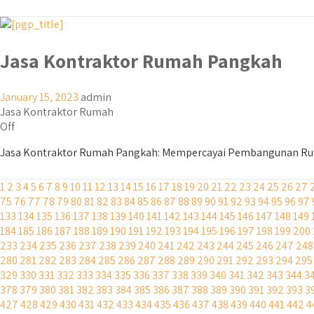
Jasa Kontraktor Rumah Pangkah
January 15, 2023
admin
Jasa Kontraktor Rumah
Off
Jasa Kontraktor Rumah Pangkah: Mempercayai Pembangunan Ruma
1
2
3
4
5
6
7
8
9
10
11
12
13
14
15
16
17
18
19
20
21
22
23
24
25
26
27
75
76
77
78
79
80
81
82
83
84
85
86
87
88
89
90
91
92
93
94
95
96
97
133
134
135
136
137
138
139
140
141
142
143
144
145
146
147
148
149
184
185
186
187
188
189
190
191
192
193
194
195
196
197
198
199
200
233
234
235
236
237
238
239
240
241
242
243
244
245
246
247
248
280
281
282
283
284
285
286
287
288
289
290
291
292
293
294
295
329
330
331
332
333
334
335
336
337
338
339
340
341
342
343
344
3
378
379
380
381
382
383
384
385
386
387
388
389
390
391
392
393
3
427
428
429
430
431
432
433
434
435
436
437
438
439
440
441
442
4