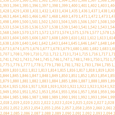
1,358
1,359
1,360
1,361
1,362
1,363
1,364
1,365
1,366
1,367
1,368
1,36
1,393
1,394
1,395
1,396
1,397
1,398
1,399
1,400
1,401
1,402
1,403
1,40
1,428
1,429
1,430
1,431
1,432
1,433
1,434
1,435
1,436
1,437
1,438
1,4
1,463
1,464
1,465
1,466
1,467
1,468
1,469
1,470
1,471
1,472
1,473
1,4
1,498
1,499
1,500
1,501
1,502
1,503
1,504
1,505
1,506
1,507
1,508
1,50
1,533
1,534
1,535
1,536
1,537
1,538
1,539
1,540
1,541
1,542
1,543
1,54
1,568
1,569
1,570
1,571
1,572
1,573
1,574
1,575
1,576
1,577
1,578
1,
1,603
1,604
1,605
1,606
1,607
1,608
1,609
1,610
1,611
1,612
1,613
1,61
1,638
1,639
1,640
1,641
1,642
1,643
1,644
1,645
1,646
1,647
1,648
1,64
1,673
1,674
1,675
1,676
1,677
1,678
1,679
1,680
1,681
1,682
1,683
1,6
1,707
1,708
1,709
1,710
1,711
1,712
1,713
1,714
1,715
1,716
1,717
1,7
1,741
1,742
1,743
1,744
1,745
1,746
1,747
1,748
1,749
1,750
1,751
1,
1,775
1,776
1,777
1,778
1,779
1,780
1,781
1,782
1,783
1,784
1,785
1
1,809
1,810
1,811
1,812
1,813
1,814
1,815
1,816
1,817
1,818
1,819
1,820
1,844
1,845
1,846
1,847
1,848
1,849
1,850
1,851
1,852
1,853
1,854
1,85
1,879
1,880
1,881
1,882
1,883
1,884
1,885
1,886
1,887
1,888
1,889
1,89
1,914
1,915
1,916
1,917
1,918
1,919
1,920
1,921
1,922
1,923
1,924
1,92
1,949
1,950
1,951
1,952
1,953
1,954
1,955
1,956
1,957
1,958
1,959
1,96
1,984
1,985
1,986
1,987
1,988
1,989
1,990
1,991
1,992
1,993
1,994
1,99
2,018
2,019
2,020
2,021
2,022
2,023
2,024
2,025
2,026
2,027
2,028
2,051
2,052
2,053
2,054
2,055
2,056
2,057
2,058
2,059
2,060
2,061
2
2,084
2,085
2,086
2,087
2,088
2,089
2,090
2,091
2,092
2,093
2,094