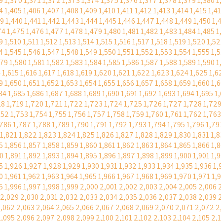
9
1,370
1,371
1,372
1,373
1,374
1,375
1,376
1,377
1,378
1,379
1,380
1
4
1,405
1,406
1,407
1,408
1,409
1,410
1,411
1,412
1,413
1,414
1,415
1,4
39
1,440
1,441
1,442
1,443
1,444
1,445
1,446
1,447
1,448
1,449
1,450
1,
74
1,475
1,476
1,477
1,478
1,479
1,480
1,481
1,482
1,483
1,484
1,485
1
9
1,510
1,511
1,512
1,513
1,514
1,515
1,516
1,517
1,518
1,519
1,520
1,52
4
1,545
1,546
1,547
1,548
1,549
1,550
1,551
1,552
1,553
1,554
1,555
1,
579
1,580
1,581
1,582
1,583
1,584
1,585
1,586
1,587
1,588
1,589
1,590
1
4
1,615
1,616
1,617
1,618
1,619
1,620
1,621
1,622
1,623
1,624
1,625
1,6
9
1,650
1,651
1,652
1,653
1,654
1,655
1,656
1,657
1,658
1,659
1,660
1,
84
1,685
1,686
1,687
1,688
1,689
1,690
1,691
1,692
1,693
1,694
1,695
1
18
1,719
1,720
1,721
1,722
1,723
1,724
1,725
1,726
1,727
1,728
1,72
752
1,753
1,754
1,755
1,756
1,757
1,758
1,759
1,760
1,761
1,762
1,763
,786
1,787
1,788
1,789
1,790
1,791
1,792
1,793
1,794
1,795
1,796
1,79
1,821
1,822
1,823
1,824
1,825
1,826
1,827
1,828
1,829
1,830
1,831
1,
5
1,856
1,857
1,858
1,859
1,860
1,861
1,862
1,863
1,864
1,865
1,866
1,
0
1,891
1,892
1,893
1,894
1,895
1,896
1,897
1,898
1,899
1,900
1,901
1,
5
1,926
1,927
1,928
1,929
1,930
1,931
1,932
1,933
1,934
1,935
1,936
1,
0
1,961
1,962
1,963
1,964
1,965
1,966
1,967
1,968
1,969
1,970
1,971
1,
5
1,996
1,997
1,998
1,999
2,000
2,001
2,002
2,003
2,004
2,005
2,006
2,029
2,030
2,031
2,032
2,033
2,034
2,035
2,036
2,037
2,038
2,039
,062
2,063
2,064
2,065
2,066
2,067
2,068
2,069
2,070
2,071
2,072
2
2,095
2,096
2,097
2,098
2,099
2,100
2,101
2,102
2,103
2,104
2,105
2,