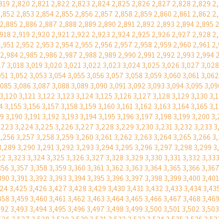
819
2,820
2,821
2,822
2,823
2,824
2,825
2,826
2,827
2,828
2,829
2
,852
2,853
2,854
2,855
2,856
2,857
2,858
2,859
2,860
2,861
2,862
2
2,885
2,886
2,887
2,888
2,889
2,890
2,891
2,892
2,893
2,894
2,895
2
,918
2,919
2,920
2,921
2,922
2,923
2,924
2,925
2,926
2,927
2,928
2
2,951
2,952
2,953
2,954
2,955
2,956
2,957
2,958
2,959
2,960
2,961
2
2,984
2,985
2,986
2,987
2,988
2,989
2,990
2,991
2,992
2,993
2,994
17
3,018
3,019
3,020
3,021
3,022
3,023
3,024
3,025
3,026
3,027
3,028
051
3,052
3,053
3,054
3,055
3,056
3,057
3,058
3,059
3,060
3,061
3,062
,085
3,086
3,087
3,088
3,089
3,090
3,091
3,092
3,093
3,094
3,095
3,09
3,120
3,121
3,122
3,123
3,124
3,125
3,126
3,127
3,128
3,129
3,130
3,
4
3,155
3,156
3,157
3,158
3,159
3,160
3,161
3,162
3,163
3,164
3,165
3,
89
3,190
3,191
3,192
3,193
3,194
3,195
3,196
3,197
3,198
3,199
3,200
3,
,223
3,224
3,225
3,226
3,227
3,228
3,229
3,230
3,231
3,232
3,233
3
3,256
3,257
3,258
3,259
3,260
3,261
3,262
3,263
3,264
3,265
3,266
3
3,289
3,290
3,291
3,292
3,293
3,294
3,295
3,296
3,297
3,298
3,299
3
22
3,323
3,324
3,325
3,326
3,327
3,328
3,329
3,330
3,331
3,332
3,33
356
3,357
3,358
3,359
3,360
3,361
3,362
3,363
3,364
3,365
3,366
3,36
390
3,391
3,392
3,393
3,394
3,395
3,396
3,397
3,398
3,399
3,400
3,401
424
3,425
3,426
3,427
3,428
3,429
3,430
3,431
3,432
3,433
3,434
3,43
458
3,459
3,460
3,461
3,462
3,463
3,464
3,465
3,466
3,467
3,468
3,46
492
3,493
3,494
3,495
3,496
3,497
3,498
3,499
3,500
3,501
3,502
3,503