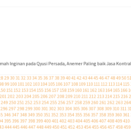
h Inginan pada Qyusi Persada, Anemer Paling baik Jasa Kontra
28
29
30
31
32
33
34
35
36
37
38
39
40
41
42
43
44
45
46
47
48
49
50
5
98
99
100
101
102
103
104
105
106
107
108
109
110
111
112
113
114
115
150
151
152
153
154
155
156
157
158
159
160
161
162
163
164
165
166
1
201
202
203
204
205
206
207
208
209
210
211
212
213
214
215
216
249
250
251
252
253
254
255
256
257
258
259
260
261
262
263
264
296
297
298
299
300
301
302
303
304
305
306
307
308
309
310
311
3
45
346
347
348
349
350
351
352
353
354
355
356
357
358
359
360
361
94
395
396
397
398
399
400
401
402
403
404
405
406
407
408
409
410
43
444
445
446
447
448
449
450
451
452
453
454
455
456
457
458
459