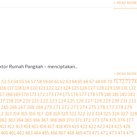
+ READ MORE
ktor Rumah Pangkah – menciptakan...
+ READ MORE
1
52
53
54
55
56
57
58
59
60
61
62
63
64
65
66
67
68
69
70
71
72
73
74
116
117
118
119
120
121
122
123
124
125
126
127
128
129
130
131
132
67
168
169
170
171
172
173
174
175
176
177
178
179
180
181
182
183
217
218
219
220
221
222
223
224
225
226
227
228
229
230
231
232
265
266
267
268
269
270
271
272
273
274
275
276
277
278
279
12
313
314
315
316
317
318
319
320
321
322
323
324
325
326
327
328
362
363
364
365
366
367
368
369
370
371
372
373
374
375
376
377
411
412
413
414
415
416
417
418
419
420
421
422
423
424
425
426
460
461
462
463
464
465
466
467
468
469
470
471
472
473
474
475