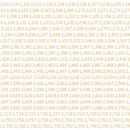
,129
2,130
2,131
2,132
2,133
2,134
2,135
2,136
2,137
2,138
2,139
2,1
163
2,164
2,165
2,166
2,167
2,168
2,169
2,170
2,171
2,172
2,173
2,17
197
2,198
2,199
2,200
2,201
2,202
2,203
2,204
2,205
2,206
2,207
2,
29
2,230
2,231
2,232
2,233
2,234
2,235
2,236
2,237
2,238
2,239
2,2
2,262
2,263
2,264
2,265
2,266
2,267
2,268
2,269
2,270
2,271
2,27
3
2,294
2,295
2,296
2,297
2,298
2,299
2,300
2,301
2,302
2,303
2,304
2,327
2,328
2,329
2,330
2,331
2,332
2,333
2,334
2,335
2,336
2,337
2,360
2,361
2,362
2,363
2,364
2,365
2,366
2,367
2,368
2,369
2,370
2
2,393
2,394
2,395
2,396
2,397
2,398
2,399
2,400
2,401
2,402
2,403
2
2,426
2,427
2,428
2,429
2,430
2,431
2,432
2,433
2,434
2,435
2,436
2
2,459
2,460
2,461
2,462
2,463
2,464
2,465
2,466
2,467
2,468
2,469
2
,492
2,493
2,494
2,495
2,496
2,497
2,498
2,499
2,500
2,501
2,502
2
,525
2,526
2,527
2,528
2,529
2,530
2,531
2,532
2,533
2,534
2,535
2
2,558
2,559
2,560
2,561
2,562
2,563
2,564
2,565
2,566
2,567
2,568
2
2,591
2,592
2,593
2,594
2,595
2,596
2,597
2,598
2,599
2,600
2,601
2
,624
2,625
2,626
2,627
2,628
2,629
2,630
2,631
2,632
2,633
2,634
2
2,657
2,658
2,659
2,660
2,661
2,662
2,663
2,664
2,665
2,666
2,667
2
2,690
2,691
2,692
2,693
2,694
2,695
2,696
2,697
2,698
2,699
2,700
2
2,723
2,724
2,725
2,726
2,727
2,728
2,729
2,730
2,731
2,732
2,7
4
2,755
2,756
2,757
2,758
2,759
2,760
2,761
2,762
2,763
2,764
2,76
6
2,787
2,788
2,789
2,790
2,791
2,792
2,793
2,794
2,795
2,796
2,7