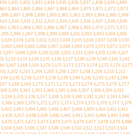
,830
2,831
2,832
2,833
2,834
2,835
2,836
2,837
2,838
2,839
2,840
,863
2,864
2,865
2,866
2,867
2,868
2,869
2,870
2,871
2,872
2,873
,896
2,897
2,898
2,899
2,900
2,901
2,902
2,903
2,904
2,905
2,906
,929
2,930
2,931
2,932
2,933
2,934
2,935
2,936
2,937
2,938
2,939
,962
2,963
2,964
2,965
2,966
2,967
2,968
2,969
2,970
2,971
2,972
2,995
2,996
2,997
2,998
2,999
3,000
3,001
3,002
3,003
3,004
3,005
3,029
3,030
3,031
3,032
3,033
3,034
3,035
3,036
3,037
3,038
3,039
3,063
3,064
3,065
3,066
3,067
3,068
3,069
3,070
3,071
3,072
3,073
6
3,097
3,098
3,099
3,100
3,101
3,102
3,103
3,104
3,105
3,106
3,107
131
3,132
3,133
3,134
3,135
3,136
3,137
3,138
3,139
3,140
3,141
3,142
166
3,167
3,168
3,169
3,170
3,171
3,172
3,173
3,174
3,175
3,176
3,177
201
3,202
3,203
3,204
3,205
3,206
3,207
3,208
3,209
3,210
3,211
,234
3,235
3,236
3,237
3,238
3,239
3,240
3,241
3,242
3,243
3,244
,267
3,268
3,269
3,270
3,271
3,272
3,273
3,274
3,275
3,276
3,277
,300
3,301
3,302
3,303
3,304
3,305
3,306
3,307
3,308
3,309
3,310
3
3,334
3,335
3,336
3,337
3,338
3,339
3,340
3,341
3,342
3,343
3,344
7
3,368
3,369
3,370
3,371
3,372
3,373
3,374
3,375
3,376
3,377
3,378
3,402
3,403
3,404
3,405
3,406
3,407
3,408
3,409
3,410
3,411
3,412
5
3,436
3,437
3,438
3,439
3,440
3,441
3,442
3,443
3,444
3,445
3,446
9
3,470
3,471
3,472
3,473
3,474
3,475
3,476
3,477
3,478
3,479
3,480
3,504
3,505
3,506
3,507
3,508
3,509
3,510
3,511
3,512
3,513
3,514