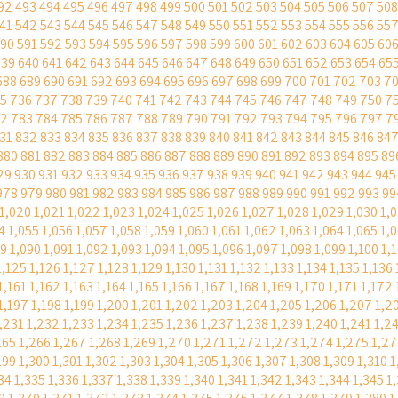
92
493
494
495
496
497
498
499
500
501
502
503
504
505
506
507
508
41
542
543
544
545
546
547
548
549
550
551
552
553
554
555
556
55
90
591
592
593
594
595
596
597
598
599
600
601
602
603
604
605
60
639
640
641
642
643
644
645
646
647
648
649
650
651
652
653
654
65
688
689
690
691
692
693
694
695
696
697
698
699
700
701
702
703
7
5
736
737
738
739
740
741
742
743
744
745
746
747
748
749
750
7
82
783
784
785
786
787
788
789
790
791
792
793
794
795
796
797
7
31
832
833
834
835
836
837
838
839
840
841
842
843
844
845
846
84
880
881
882
883
884
885
886
887
888
889
890
891
892
893
894
895
89
29
930
931
932
933
934
935
936
937
938
939
940
941
942
943
944
945
978
979
980
981
982
983
984
985
986
987
988
989
990
991
992
993
99
1,020
1,021
1,022
1,023
1,024
1,025
1,026
1,027
1,028
1,029
1,030
1,
4
1,055
1,056
1,057
1,058
1,059
1,060
1,061
1,062
1,063
1,064
1,065
1,
89
1,090
1,091
1,092
1,093
1,094
1,095
1,096
1,097
1,098
1,099
1,100
1,
1,125
1,126
1,127
1,128
1,129
1,130
1,131
1,132
1,133
1,134
1,135
1,136
1,161
1,162
1,163
1,164
1,165
1,166
1,167
1,168
1,169
1,170
1,171
1,172
1,197
1,198
1,199
1,200
1,201
1,202
1,203
1,204
1,205
1,206
1,207
1,2
,231
1,232
1,233
1,234
1,235
1,236
1,237
1,238
1,239
1,240
1,241
1,2
265
1,266
1,267
1,268
1,269
1,270
1,271
1,272
1,273
1,274
1,275
1,27
299
1,300
1,301
1,302
1,303
1,304
1,305
1,306
1,307
1,308
1,309
1,310
1
34
1,335
1,336
1,337
1,338
1,339
1,340
1,341
1,342
1,343
1,344
1,345
1