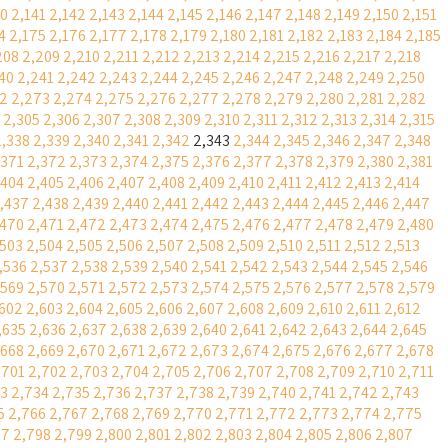
40
2,141
2,142
2,143
2,144
2,145
2,146
2,147
2,148
2,149
2,150
2,151
4
2,175
2,176
2,177
2,178
2,179
2,180
2,181
2,182
2,183
2,184
2,185
208
2,209
2,210
2,211
2,212
2,213
2,214
2,215
2,216
2,217
2,218
40
2,241
2,242
2,243
2,244
2,245
2,246
2,247
2,248
2,249
2,250
2
2,273
2,274
2,275
2,276
2,277
2,278
2,279
2,280
2,281
2,282
2,305
2,306
2,307
2,308
2,309
2,310
2,311
2,312
2,313
2,314
2,315
2,338
2,339
2,340
2,341
2,342
2,343
2,344
2,345
2,346
2,347
2,348
,371
2,372
2,373
2,374
2,375
2,376
2,377
2,378
2,379
2,380
2,381
,404
2,405
2,406
2,407
2,408
2,409
2,410
2,411
2,412
2,413
2,414
,437
2,438
2,439
2,440
2,441
2,442
2,443
2,444
2,445
2,446
2,447
,470
2,471
2,472
2,473
2,474
2,475
2,476
2,477
2,478
2,479
2,480
,503
2,504
2,505
2,506
2,507
2,508
2,509
2,510
2,511
2,512
2,513
,536
2,537
2,538
2,539
2,540
2,541
2,542
2,543
2,544
2,545
2,546
,569
2,570
2,571
2,572
2,573
2,574
2,575
2,576
2,577
2,578
2,579
,602
2,603
2,604
2,605
2,606
2,607
2,608
2,609
2,610
2,611
2,612
,635
2,636
2,637
2,638
2,639
2,640
2,641
2,642
2,643
2,644
2,645
,668
2,669
2,670
2,671
2,672
2,673
2,674
2,675
2,676
2,677
2,678
,701
2,702
2,703
2,704
2,705
2,706
2,707
2,708
2,709
2,710
2,711
33
2,734
2,735
2,736
2,737
2,738
2,739
2,740
2,741
2,742
2,743
5
2,766
2,767
2,768
2,769
2,770
2,771
2,772
2,773
2,774
2,775
97
2,798
2,799
2,800
2,801
2,802
2,803
2,804
2,805
2,806
2,807