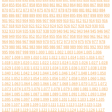
854
855
856
857
858
859
860
861
862
863
864
865
866
867
868
869
870
871
872
873
874
875
876
877
878
879
880
881
882
883
884
885
886
887
888
889
890
891
892
893
894
895
896
897
898
899
900
901
902
903
904
905
906
907
908
909
910
911
912
913
914
915
916
917
918
919
920
921
922
923
924
925
926
927
928
929
930
931
932
933
934
935
936
937
938
939
940
941
942
943
944
945
946
947
948
949
950
951
952
953
954
955
956
957
958
959
960
961
962
963
964
965
966
967
968
969
970
971
972
973
974
975
976
977
978
979
980
981
982
983
984
985
986
987
988
989
990
991
992
993
994
995
996
997
998
999
1,000
1,001
1,002
1,003
1,004
1,005
1,006
1,007
1,008
1,009
1,010
1,011
1,012
1,013
1,014
1,015
1,016
1,017
1,018
1,019
1,020
1,021
1,022
1,023
1,024
1,025
1,026
1,027
1,028
1,029
1,030
1,031
1,032
1,033
1,034
1,035
1,036
1,037
1,038
1,039
1,040
1,041
1,042
1,043
1,044
1,045
1,046
1,047
1,048
1,049
1,050
1,051
1,052
1,053
1,054
1,055
1,056
1,057
1,058
1,059
1,060
1,061
1,062
1,063
1,064
1,065
1,066
1,067
1,068
1,069
1,070
1,071
1,072
1,073
1,074
1,075
1,076
1,077
1,078
1,079
1,080
1,081
1,082
1,083
1,084
1,085
1,086
1,087
1,088
1,089
1,090
1,091
1,092
1,093
1,094
1,095
1,096
1,097
1,098
1,099
1,100
1,101
1,102
1,103
1,104
1,105
1,106
1,107
1,108
1,109
1,110
1,111
1,112
1,113
1,114
1,115
1,116
1,117
1,118
1,119
1,120
1,121
1,122
1,123
1,124
1,125
1,126
1,127