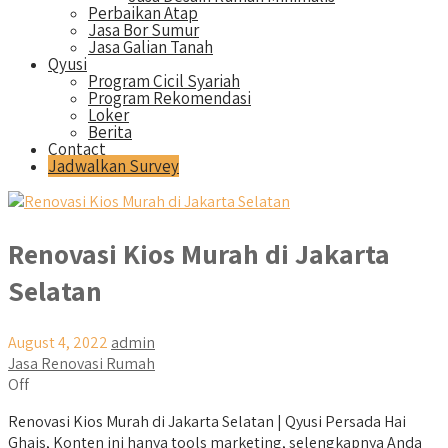
Perbaikan Atap
Jasa Bor Sumur
Jasa Galian Tanah
Qyusi
Program Cicil Syariah
Program Rekomendasi
Loker
Berita
Contact
Jadwalkan Survey
Renovasi Kios Murah di Jakarta
Selatan
August 4, 2022
admin
Jasa Renovasi Rumah
Off
Renovasi Kios Murah di Jakarta Selatan | Qyusi Persada Hai
Ghais, Konten ini hanya tools marketing, selengkapnya Anda