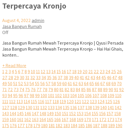
Terpercaya Kronjo
August 4, 2022
admin
Jasa Bangun Rumah
Off
Jasa Bangun Rumah Mewah Terpercaya Kronjo | Qyusi Persada
Jasa Bangun Rumah Mewah Terpercaya Kronjo – Hai Hai Ghais,
konten...
+ Read More
1
2
3
4
5
6
7
8
9
10
11
12
13
14
15
16
17
18
19
20
21
22
23
24
25
26
27
28
29
30
31
32
33
34
35
36
37
38
39
40
41
42
43
44
45
46
47
48
49
50
51
52
53
54
55
56
57
58
59
60
61
62
63
64
65
66
67
68
69
70
71
72
73
74
75
76
77
78
79
80
81
82
83
84
85
86
87
88
89
90
91
92
93
94
95
96
97
98
99
100
101
102
103
104
105
106
107
108
109
110
111
112
113
114
115
116
117
118
119
120
121
122
123
124
125
126
127
128
129
130
131
132
133
134
135
136
137
138
139
140
141
142
143
144
145
146
147
148
149
150
151
152
153
154
155
156
157
158
159
160
161
162
163
164
165
166
167
168
169
170
171
172
173
174
175
176
177
178
179
180
181
182
183
184
185
186
187
188
189
190