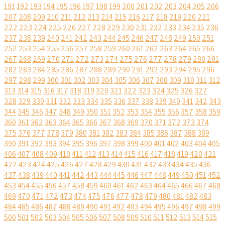
191
192
193
194
195
196
197
198
199
200
201
202
203
204
205
206
207
208
209
210
211
212
213
214
215
216
217
218
219
220
221
222
223
224
225
226
227
228
229
230
231
232
233
234
235
236
237
238
239
240
241
242
243
244
245
246
247
248
249
250
251
252
253
254
255
256
257
258
259
260
261
262
263
264
265
266
267
268
269
270
271
272
273
274
275
276
277
278
279
280
281
282
283
284
285
286
287
288
289
290
291
292
293
294
295
296
297
298
299
300
301
302
303
304
305
306
307
308
309
310
311
312
313
314
315
316
317
318
319
320
321
322
323
324
325
326
327
328
329
330
331
332
333
334
335
336
337
338
339
340
341
342
343
344
345
346
347
348
349
350
351
352
353
354
355
356
357
358
359
360
361
362
363
364
365
366
367
368
369
370
371
372
373
374
375
376
377
378
379
380
381
382
383
384
385
386
387
388
389
390
391
392
393
394
395
396
397
398
399
400
401
402
403
404
405
406
407
408
409
410
411
412
413
414
415
416
417
418
419
420
421
422
423
424
425
426
427
428
429
430
431
432
433
434
435
436
437
438
439
440
441
442
443
444
445
446
447
448
449
450
451
452
453
454
455
456
457
458
459
460
461
462
463
464
465
466
467
468
469
470
471
472
473
474
475
476
477
478
479
480
481
482
483
484
485
486
487
488
489
490
491
492
493
494
495
496
497
498
499
500
501
502
503
504
505
506
507
508
509
510
511
512
513
514
515