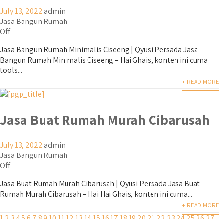
July 13, 2022
admin
Jasa Bangun Rumah
Off
Jasa Bangun Rumah Minimalis Ciseeng | Qyusi Persada Jasa
Bangun Rumah Minimalis Ciseeng – Hai Ghais, konten ini cuma
tools...
+ READ MORE
Jasa Buat Rumah Murah Cibarusah
July 13, 2022
admin
Jasa Bangun Rumah
Off
Jasa Buat Rumah Murah Cibarusah | Qyusi Persada Jasa Buat
Rumah Murah Cibarusah – Hai Hai Ghais, konten ini cuma...
+ READ MORE
1
2
3
4
5
6
7
8
9
10
11
12
13
14
15
16
17
18
19
20
21
22
23
24
25
26
27