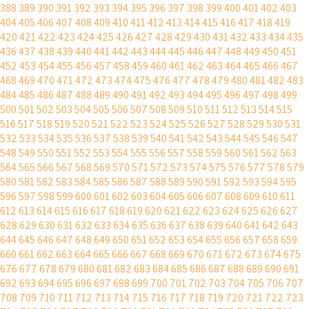
388
389
390
391
392
393
394
395
396
397
398
399
400
401
402
403
404
405
406
407
408
409
410
411
412
413
414
415
416
417
418
419
420
421
422
423
424
425
426
427
428
429
430
431
432
433
434
435
436
437
438
439
440
441
442
443
444
445
446
447
448
449
450
451
452
453
454
455
456
457
458
459
460
461
462
463
464
465
466
467
468
469
470
471
472
473
474
475
476
477
478
479
480
481
482
483
484
485
486
487
488
489
490
491
492
493
494
495
496
497
498
499
500
501
502
503
504
505
506
507
508
509
510
511
512
513
514
515
516
517
518
519
520
521
522
523
524
525
526
527
528
529
530
531
532
533
534
535
536
537
538
539
540
541
542
543
544
545
546
547
548
549
550
551
552
553
554
555
556
557
558
559
560
561
562
563
564
565
566
567
568
569
570
571
572
573
574
575
576
577
578
579
580
581
582
583
584
585
586
587
588
589
590
591
592
593
594
595
596
597
598
599
600
601
602
603
604
605
606
607
608
609
610
611
612
613
614
615
616
617
618
619
620
621
622
623
624
625
626
627
628
629
630
631
632
633
634
635
636
637
638
639
640
641
642
643
644
645
646
647
648
649
650
651
652
653
654
655
656
657
658
659
660
661
662
663
664
665
666
667
668
669
670
671
672
673
674
675
676
677
678
679
680
681
682
683
684
685
686
687
688
689
690
691
692
693
694
695
696
697
698
699
700
701
702
703
704
705
706
707
708
709
710
711
712
713
714
715
716
717
718
719
720
721
722
723