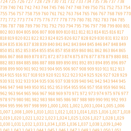
724
725
726
727
728
729
730
731
732
733
734
735
736
737
738
739
740
741
742
743
744
745
746
747
748
749
750
751
752
753
754
755
756
757
758
759
760
761
762
763
764
765
766
767
768
769
770
771
772
773
774
775
776
777
778
779
780
781
782
783
784
785
786
787
788
789
790
791
792
793
794
795
796
797
798
799
800
801
802
803
804
805
806
807
808
809
810
811
812
813
814
815
816
817
818
819
820
821
822
823
824
825
826
827
828
829
830
831
832
833
834
835
836
837
838
839
840
841
842
843
844
845
846
847
848
849
850
851
852
853
854
855
856
857
858
859
860
861
862
863
864
865
866
867
868
869
870
871
872
873
874
875
876
877
878
879
880
881
882
883
884
885
886
887
888
889
890
891
892
893
894
895
896
897
898
899
900
901
902
903
904
905
906
907
908
909
910
911
912
913
914
915
916
917
918
919
920
921
922
923
924
925
926
927
928
929
930
931
932
933
934
935
936
937
938
939
940
941
942
943
944
945
946
947
948
949
950
951
952
953
954
955
956
957
958
959
960
961
962
963
964
965
966
967
968
969
970
971
972
973
974
975
976
977
978
979
980
981
982
983
984
985
986
987
988
989
990
991
992
993
994
995
996
997
998
999
1,000
1,001
1,002
1,003
1,004
1,005
1,006
1,007
1,008
1,009
1,010
1,011
1,012
1,013
1,014
1,015
1,016
1,017
1,018
1,019
1,020
1,021
1,022
1,023
1,024
1,025
1,026
1,027
1,028
1,029
1,030
1,031
1,032
1,033
1,034
1,035
1,036
1,037
1,038
1,039
1,040
1,041
1,042
1,043
1,044
1,045
1,046
1,047
1,048
1,049
1,050
1,051