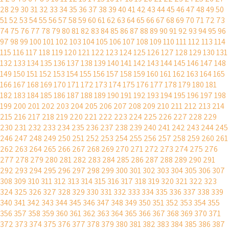
28
29
30
31
32
33
34
35
36
37
38
39
40
41
42
43
44
45
46
47
48
49
50
51
52
53
54
55
56
57
58
59
60
61
62
63
64
65
66
67
68
69
70
71
72
73
74
75
76
77
78
79
80
81
82
83
84
85
86
87
88
89
90
91
92
93
94
95
96
97
98
99
100
101
102
103
104
105
106
107
108
109
110
111
112
113
114
115
116
117
118
119
120
121
122
123
124
125
126
127
128
129
130
131
132
133
134
135
136
137
138
139
140
141
142
143
144
145
146
147
148
149
150
151
152
153
154
155
156
157
158
159
160
161
162
163
164
165
166
167
168
169
170
171
172
173
174
175
176
177
178
179
180
181
182
183
184
185
186
187
188
189
190
191
192
193
194
195
196
197
198
199
200
201
202
203
204
205
206
207
208
209
210
211
212
213
214
215
216
217
218
219
220
221
222
223
224
225
226
227
228
229
230
231
232
233
234
235
236
237
238
239
240
241
242
243
244
245
246
247
248
249
250
251
252
253
254
255
256
257
258
259
260
261
262
263
264
265
266
267
268
269
270
271
272
273
274
275
276
277
278
279
280
281
282
283
284
285
286
287
288
289
290
291
292
293
294
295
296
297
298
299
300
301
302
303
304
305
306
307
308
309
310
311
312
313
314
315
316
317
318
319
320
321
322
323
324
325
326
327
328
329
330
331
332
333
334
335
336
337
338
339
340
341
342
343
344
345
346
347
348
349
350
351
352
353
354
355
356
357
358
359
360
361
362
363
364
365
366
367
368
369
370
371
372
373
374
375
376
377
378
379
380
381
382
383
384
385
386
387