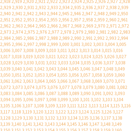
2,918
2,919
2,920
2,921
2,922
2,923
2,924
2,925
2,926
2,927
2,928
2,929
2,930
2,931
2,932
2,933
2,934
2,935
2,936
2,937
2,938
2,939
2,940
2,941
2,942
2,943
2,944
2,945
2,946
2,947
2,948
2,949
2,950
2,951
2,952
2,953
2,954
2,955
2,956
2,957
2,958
2,959
2,960
2,961
2,962
2,963
2,964
2,965
2,966
2,967
2,968
2,969
2,970
2,971
2,972
2,973
2,974
2,975
2,976
2,977
2,978
2,979
2,980
2,981
2,982
2,983
2,984
2,985
2,986
2,987
2,988
2,989
2,990
2,991
2,992
2,993
2,994
2,995
2,996
2,997
2,998
2,999
3,000
3,001
3,002
3,003
3,004
3,005
3,006
3,007
3,008
3,009
3,010
3,011
3,012
3,013
3,014
3,015
3,016
3,017
3,018
3,019
3,020
3,021
3,022
3,023
3,024
3,025
3,026
3,027
3,028
3,029
3,030
3,031
3,032
3,033
3,034
3,035
3,036
3,037
3,038
3,039
3,040
3,041
3,042
3,043
3,044
3,045
3,046
3,047
3,048
3,049
3,050
3,051
3,052
3,053
3,054
3,055
3,056
3,057
3,058
3,059
3,060
3,061
3,062
3,063
3,064
3,065
3,066
3,067
3,068
3,069
3,070
3,071
3,072
3,073
3,074
3,075
3,076
3,077
3,078
3,079
3,080
3,081
3,082
3,083
3,084
3,085
3,086
3,087
3,088
3,089
3,090
3,091
3,092
3,093
3,094
3,095
3,096
3,097
3,098
3,099
3,100
3,101
3,102
3,103
3,104
3,105
3,106
3,107
3,108
3,109
3,110
3,111
3,112
3,113
3,114
3,115
3,116
3,117
3,118
3,119
3,120
3,121
3,122
3,123
3,124
3,125
3,126
3,127
3,128
3,129
3,130
3,131
3,132
3,133
3,134
3,135
3,136
3,137
3,138
3,139
3,140
3,141
3,142
3,143
3,144
3,145
3,146
3,147
3,148
3,149
3,150
3,151
3,152
3,153
3,154
3,155
3,156
3,157
3,158
3,159
3,160