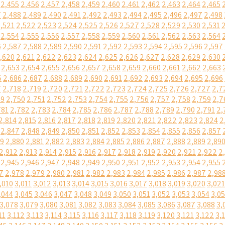
2,455
2,456
2,457
2,458
2,459
2,460
2,461
2,462
2,463
2,464
2,465
7
2,488
2,489
2,490
2,491
2,492
2,493
2,494
2,495
2,496
2,497
2,498
,521
2,522
2,523
2,524
2,525
2,526
2,527
2,528
2,529
2,530
2,531
2,554
2,555
2,556
2,557
2,558
2,559
2,560
2,561
2,562
2,563
2,564
6
2,587
2,588
2,589
2,590
2,591
2,592
2,593
2,594
2,595
2,596
2,597
,620
2,621
2,622
2,623
2,624
2,625
2,626
2,627
2,628
2,629
2,630
2,653
2,654
2,655
2,656
2,657
2,658
2,659
2,660
2,661
2,662
2,663
5
2,686
2,687
2,688
2,689
2,690
2,691
2,692
2,693
2,694
2,695
2,696
7
2,718
2,719
2,720
2,721
2,722
2,723
2,724
2,725
2,726
2,727
2,7
49
2,750
2,751
2,752
2,753
2,754
2,755
2,756
2,757
2,758
2,759
2,7
781
2,782
2,783
2,784
2,785
2,786
2,787
2,788
2,789
2,790
2,791
2,
2,814
2,815
2,816
2,817
2,818
2,819
2,820
2,821
2,822
2,823
2,824
2
2,847
2,848
2,849
2,850
2,851
2,852
2,853
2,854
2,855
2,856
2,857
79
2,880
2,881
2,882
2,883
2,884
2,885
2,886
2,887
2,888
2,889
2,89
2,912
2,913
2,914
2,915
2,916
2,917
2,918
2,919
2,920
2,921
2,922
2
2,945
2,946
2,947
2,948
2,949
2,950
2,951
2,952
2,953
2,954
2,955
7
2,978
2,979
2,980
2,981
2,982
2,983
2,984
2,985
2,986
2,987
2,98
,010
3,011
3,012
3,013
3,014
3,015
3,016
3,017
3,018
3,019
3,020
3,021
,044
3,045
3,046
3,047
3,048
3,049
3,050
3,051
3,052
3,053
3,054
3,0
3,078
3,079
3,080
3,081
3,082
3,083
3,084
3,085
3,086
3,087
3,088
3,
11
3,112
3,113
3,114
3,115
3,116
3,117
3,118
3,119
3,120
3,121
3,122
3,