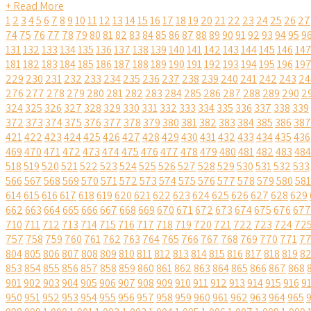
+ Read More
1
2
3
4
5
6
7
8
9
10
11
12
13
14
15
16
17
18
19
20
21
22
23
24
25
26
27
74
75
76
77
78
79
80
81
82
83
84
85
86
87
88
89
90
91
92
93
94
95
9
131
132
133
134
135
136
137
138
139
140
141
142
143
144
145
146
14
181
182
183
184
185
186
187
188
189
190
191
192
193
194
195
196
19
229
230
231
232
233
234
235
236
237
238
239
240
241
242
243
24
276
277
278
279
280
281
282
283
284
285
286
287
288
289
290
2
324
325
326
327
328
329
330
331
332
333
334
335
336
337
338
339
372
373
374
375
376
377
378
379
380
381
382
383
384
385
386
387
421
422
423
424
425
426
427
428
429
430
431
432
433
434
435
436
469
470
471
472
473
474
475
476
477
478
479
480
481
482
483
484
518
519
520
521
522
523
524
525
526
527
528
529
530
531
532
533
566
567
568
569
570
571
572
573
574
575
576
577
578
579
580
581
614
615
616
617
618
619
620
621
622
623
624
625
626
627
628
629
662
663
664
665
666
667
668
669
670
671
672
673
674
675
676
677
710
711
712
713
714
715
716
717
718
719
720
721
722
723
724
72
757
758
759
760
761
762
763
764
765
766
767
768
769
770
771
7
804
805
806
807
808
809
810
811
812
813
814
815
816
817
818
819
8
853
854
855
856
857
858
859
860
861
862
863
864
865
866
867
868
901
902
903
904
905
906
907
908
909
910
911
912
913
914
915
916
9
950
951
952
953
954
955
956
957
958
959
960
961
962
963
964
965