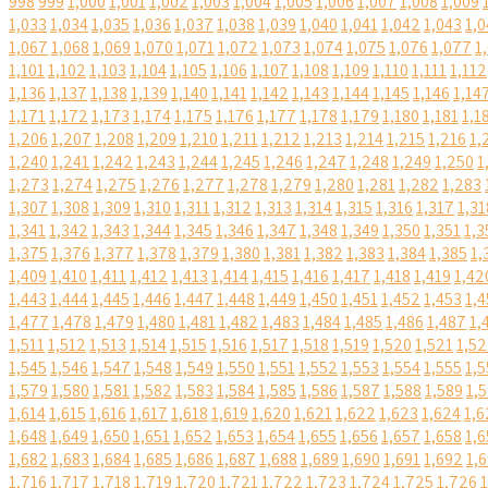
998
999
1,000
1,001
1,002
1,003
1,004
1,005
1,006
1,007
1,008
1,009
1,033
1,034
1,035
1,036
1,037
1,038
1,039
1,040
1,041
1,042
1,043
1,0
1,067
1,068
1,069
1,070
1,071
1,072
1,073
1,074
1,075
1,076
1,077
1
1,101
1,102
1,103
1,104
1,105
1,106
1,107
1,108
1,109
1,110
1,111
1,112
1,136
1,137
1,138
1,139
1,140
1,141
1,142
1,143
1,144
1,145
1,146
1,14
1,171
1,172
1,173
1,174
1,175
1,176
1,177
1,178
1,179
1,180
1,181
1,1
1,206
1,207
1,208
1,209
1,210
1,211
1,212
1,213
1,214
1,215
1,216
1,
1,240
1,241
1,242
1,243
1,244
1,245
1,246
1,247
1,248
1,249
1,250
1
1,273
1,274
1,275
1,276
1,277
1,278
1,279
1,280
1,281
1,282
1,283
1,307
1,308
1,309
1,310
1,311
1,312
1,313
1,314
1,315
1,316
1,317
1,31
1,341
1,342
1,343
1,344
1,345
1,346
1,347
1,348
1,349
1,350
1,351
1,3
1,375
1,376
1,377
1,378
1,379
1,380
1,381
1,382
1,383
1,384
1,385
1,
1,409
1,410
1,411
1,412
1,413
1,414
1,415
1,416
1,417
1,418
1,419
1,42
1,443
1,444
1,445
1,446
1,447
1,448
1,449
1,450
1,451
1,452
1,453
1,4
1,477
1,478
1,479
1,480
1,481
1,482
1,483
1,484
1,485
1,486
1,487
1,
1,511
1,512
1,513
1,514
1,515
1,516
1,517
1,518
1,519
1,520
1,521
1,5
1,545
1,546
1,547
1,548
1,549
1,550
1,551
1,552
1,553
1,554
1,555
1,5
1,579
1,580
1,581
1,582
1,583
1,584
1,585
1,586
1,587
1,588
1,589
1,
1,614
1,615
1,616
1,617
1,618
1,619
1,620
1,621
1,622
1,623
1,624
1,6
1,648
1,649
1,650
1,651
1,652
1,653
1,654
1,655
1,656
1,657
1,658
1,6
1,682
1,683
1,684
1,685
1,686
1,687
1,688
1,689
1,690
1,691
1,692
1,
1,716
1,717
1,718
1,719
1,720
1,721
1,722
1,723
1,724
1,725
1,726