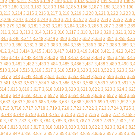
45
3,146
3,147
3,148
3,149
3,150
3,151
3,152
3,153
3,154
3,155
3,156
3
,179
3,180
3,181
3,182
3,183
3,184
3,185
3,186
3,187
3,188
3,189
3,190
3,213
3,214
3,215
3,216
3,217
3,218
3,219
3,220
3,221
3,222
3,223
3
3,246
3,247
3,248
3,249
3,250
3,251
3,252
3,253
3,254
3,255
3,256
8
3,279
3,280
3,281
3,282
3,283
3,284
3,285
3,286
3,287
3,288
3,28
,311
3,312
3,313
3,314
3,315
3,316
3,317
3,318
3,319
3,320
3,321
3,32
,345
3,346
3,347
3,348
3,349
3,350
3,351
3,352
3,353
3,354
3,355
3,3
3,379
3,380
3,381
3,382
3,383
3,384
3,385
3,386
3,387
3,388
3,389
3,
,412
3,413
3,414
3,415
3,416
3,417
3,418
3,419
3,420
3,421
3,422
3,42
,446
3,447
3,448
3,449
3,450
3,451
3,452
3,453
3,454
3,455
3,456
3,4
3,480
3,481
3,482
3,483
3,484
3,485
3,486
3,487
3,488
3,489
3,490
3,
,513
3,514
3,515
3,516
3,517
3,518
3,519
3,520
3,521
3,522
3,523
3,52
,547
3,548
3,549
3,550
3,551
3,552
3,553
3,554
3,555
3,556
3,557
3,5
3,581
3,582
3,583
3,584
3,585
3,586
3,587
3,588
3,589
3,590
3,591
3,
614
3,615
3,616
3,617
3,618
3,619
3,620
3,621
3,622
3,623
3,624
3,62
,648
3,649
3,650
3,651
3,652
3,653
3,654
3,655
3,656
3,657
3,658
3,6
3,682
3,683
3,684
3,685
3,686
3,687
3,688
3,689
3,690
3,691
3,692
3,
3,715
3,716
3,717
3,718
3,719
3,720
3,721
3,722
3,723
3,724
3,725
3
3,748
3,749
3,750
3,751
3,752
3,753
3,754
3,755
3,756
3,757
3,758
80
3,781
3,782
3,783
3,784
3,785
3,786
3,787
3,788
3,789
3,790
3,791
814
3,815
3,816
3,817
3,818
3,819
3,820
3,821
3,822
3,823
3,824
3,82
,848
3,849
3,850
3,851
3,852
3,853
3,854
3,855
3,856
3,857
3,858
3,8