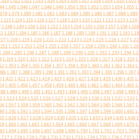
1,010
1,011
1,012
1,013
1,014
1,015
1,016
1,017
1,018
1,019
1,020
1,021
44
1,045
1,046
1,047
1,048
1,049
1,050
1,051
1,052
1,053
1,054
1,055
1
,078
1,079
1,080
1,081
1,082
1,083
1,084
1,085
1,086
1,087
1,088
1,089
1,113
1,114
1,115
1,116
1,117
1,118
1,119
1,120
1,121
1,122
1,123
1,124
7
1,148
1,149
1,150
1,151
1,152
1,153
1,154
1,155
1,156
1,157
1,158
1,159
82
1,183
1,184
1,185
1,186
1,187
1,188
1,189
1,190
1,191
1,192
1,193
1,1
217
1,218
1,219
1,220
1,221
1,222
1,223
1,224
1,225
1,226
1,227
1,2
,251
1,252
1,253
1,254
1,255
1,256
1,257
1,258
1,259
1,260
1,261
1,2
1,284
1,285
1,286
1,287
1,288
1,289
1,290
1,291
1,292
1,293
1,294
1,
8
1,319
1,320
1,321
1,322
1,323
1,324
1,325
1,326
1,327
1,328
1,329
1
52
1,353
1,354
1,355
1,356
1,357
1,358
1,359
1,360
1,361
1,362
1,363
1
386
1,387
1,388
1,389
1,390
1,391
1,392
1,393
1,394
1,395
1,396
1,397
0
1,421
1,422
1,423
1,424
1,425
1,426
1,427
1,428
1,429
1,430
1,431
1
54
1,455
1,456
1,457
1,458
1,459
1,460
1,461
1,462
1,463
1,464
1,465
1
488
1,489
1,490
1,491
1,492
1,493
1,494
1,495
1,496
1,497
1,498
1,499
1
22
1,523
1,524
1,525
1,526
1,527
1,528
1,529
1,530
1,531
1,532
1,533
1
56
1,557
1,558
1,559
1,560
1,561
1,562
1,563
1,564
1,565
1,566
1,567
1
590
1,591
1,592
1,593
1,594
1,595
1,596
1,597
1,598
1,599
1,600
1,601
1
25
1,626
1,627
1,628
1,629
1,630
1,631
1,632
1,633
1,634
1,635
1,636
1
59
1,660
1,661
1,662
1,663
1,664
1,665
1,666
1,667
1,668
1,669
1,670
1
693
1,694
1,695
1,696
1,697
1,698
1,699
1,700
1,701
1,702
1,703
1,704
1,727
1,728
1,729
1,730
1,731
1,732
1,733
1,734
1,735
1,736
1,737
1,