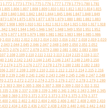
71
1,772
1,773
1,774
1,775
1,776
1,777
1,778
1,779
1,780
1,781
4
1,805
1,806
1,807
1,808
1,809
1,810
1,811
1,812
1,813
1,814
1,815
1,839
1,840
1,841
1,842
1,843
1,844
1,845
1,846
1,847
1,848
1,849
,873
1,874
1,875
1,876
1,877
1,878
1,879
1,880
1,881
1,882
1,883
,907
1,908
1,909
1,910
1,911
1,912
1,913
1,914
1,915
1,916
1,917
1,918
1,942
1,943
1,944
1,945
1,946
1,947
1,948
1,949
1,950
1,951
1,952
1,976
1,977
1,978
1,979
1,980
1,981
1,982
1,983
1,984
1,985
1,986
9
2,010
2,011
2,012
2,013
2,014
2,015
2,016
2,017
2,018
2,019
2,020
2,043
2,044
2,045
2,046
2,047
2,048
2,049
2,050
2,051
2,052
2,075
2,076
2,077
2,078
2,079
2,080
2,081
2,082
2,083
2,084
,107
2,108
2,109
2,110
2,111
2,112
2,113
2,114
2,115
2,116
2,117
140
2,141
2,142
2,143
2,144
2,145
2,146
2,147
2,148
2,149
2,150
73
2,174
2,175
2,176
2,177
2,178
2,179
2,180
2,181
2,182
2,183
206
2,207
2,208
2,209
2,210
2,211
2,212
2,213
2,214
2,215
2,216
238
2,239
2,240
2,241
2,242
2,243
2,244
2,245
2,246
2,247
2,248
70
2,271
2,272
2,273
2,274
2,275
2,276
2,277
2,278
2,279
2,280
02
2,303
2,304
2,305
2,306
2,307
2,308
2,309
2,310
2,311
2,312
2,335
2,336
2,337
2,338
2,339
2,340
2,341
2,342
2,343
2,344
2,345
2,368
2,369
2,370
2,371
2,372
2,373
2,374
2,375
2,376
2,377
2,400
2,401
2,402
2,403
2,404
2,405
2,406
2,407
2,408
2,409
2,410
2,433
2,434
2,435
2,436
2,437
2,438
2,439
2,440
2,441
2,442
2,443