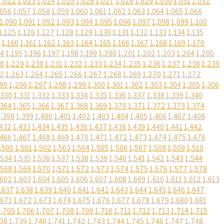
1,022
1,023
1,024
1,025
1,026
1,027
1,028
1,029
1,030
1,031
1,032
,056
1,057
1,058
1,059
1,060
1,061
1,062
1,063
1,064
1,065
1,066
1,090
1,091
1,092
1,093
1,094
1,095
1,096
1,097
1,098
1,099
1,100
1,125
1,126
1,127
1,128
1,129
1,130
1,131
1,132
1,133
1,134
1,135
1,160
1,161
1,162
1,163
1,164
1,165
1,166
1,167
1,168
1,169
1,170
94
1,195
1,196
1,197
1,198
1,199
1,200
1,201
1,202
1,203
1,204
1,205
28
1,229
1,230
1,231
1,232
1,233
1,234
1,235
1,236
1,237
1,238
1,239
62
1,263
1,264
1,265
1,266
1,267
1,268
1,269
1,270
1,271
1,272
295
1,296
1,297
1,298
1,299
1,300
1,301
1,302
1,303
1,304
1,305
1,306
,330
1,331
1,332
1,333
1,334
1,335
1,336
1,337
1,338
1,339
1,340
,364
1,365
1,366
1,367
1,368
1,369
1,370
1,371
1,372
1,373
1,374
1,398
1,399
1,400
1,401
1,402
1,403
1,404
1,405
1,406
1,407
1,408
,432
1,433
1,434
1,435
1,436
1,437
1,438
1,439
1,440
1,441
1,442
,466
1,467
1,468
1,469
1,470
1,471
1,472
1,473
1,474
1,475
1,476
,500
1,501
1,502
1,503
1,504
1,505
1,506
1,507
1,508
1,509
1,510
,534
1,535
1,536
1,537
1,538
1,539
1,540
1,541
1,542
1,543
1,544
,568
1,569
1,570
1,571
1,572
1,573
1,574
1,575
1,576
1,577
1,578
,602
1,603
1,604
1,605
1,606
1,607
1,608
1,609
1,610
1,611
1,612
1,613
,637
1,638
1,639
1,640
1,641
1,642
1,643
1,644
1,645
1,646
1,647
,671
1,672
1,673
1,674
1,675
1,676
1,677
1,678
1,679
1,680
1,681
1,705
1,706
1,707
1,708
1,709
1,710
1,711
1,712
1,713
1,714
1,715
738
1,739
1,740
1,741
1,742
1,743
1,744
1,745
1,746
1,747
1,748