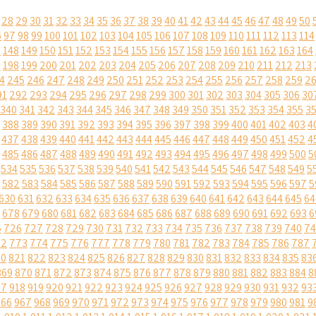
28
29
30
31
32
33
34
35
36
37
38
39
40
41
42
43
44
45
46
47
48
49
50
6
97
98
99
100
101
102
103
104
105
106
107
108
109
110
111
112
113
114
7
148
149
150
151
152
153
154
155
156
157
158
159
160
161
162
163
164
7
198
199
200
201
202
203
204
205
206
207
208
209
210
211
212
213
4
245
246
247
248
249
250
251
252
253
254
255
256
257
258
259
2
91
292
293
294
295
296
297
298
299
300
301
302
303
304
305
306
30
340
341
342
343
344
345
346
347
348
349
350
351
352
353
354
355
3
388
389
390
391
392
393
394
395
396
397
398
399
400
401
402
403
4
437
438
439
440
441
442
443
444
445
446
447
448
449
450
451
452
4
485
486
487
488
489
490
491
492
493
494
495
496
497
498
499
500
5
534
535
536
537
538
539
540
541
542
543
544
545
546
547
548
549
5
582
583
584
585
586
587
588
589
590
591
592
593
594
595
596
597
5
630
631
632
633
634
635
636
637
638
639
640
641
642
643
644
645
64
678
679
680
681
682
683
684
685
686
687
688
689
690
691
692
693
6
5
726
727
728
729
730
731
732
733
734
735
736
737
738
739
740
74
72
773
774
775
776
777
778
779
780
781
782
783
784
785
786
787
20
821
822
823
824
825
826
827
828
829
830
831
832
833
834
835
83
869
870
871
872
873
874
875
876
877
878
879
880
881
882
883
884
8
17
918
919
920
921
922
923
924
925
926
927
928
929
930
931
932
93
966
967
968
969
970
971
972
973
974
975
976
977
978
979
980
981
9