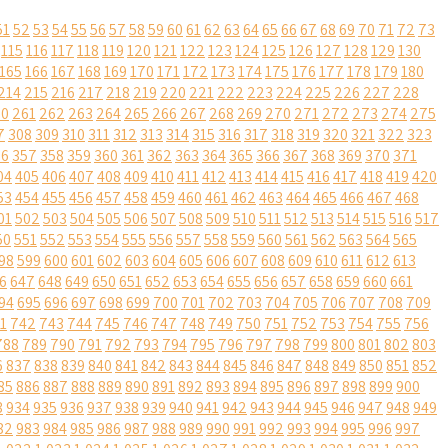
51
52
53
54
55
56
57
58
59
60
61
62
63
64
65
66
67
68
69
70
71
72
73
115
116
117
118
119
120
121
122
123
124
125
126
127
128
129
130
165
166
167
168
169
170
171
172
173
174
175
176
177
178
179
180
214
215
216
217
218
219
220
221
222
223
224
225
226
227
228
60
261
262
263
264
265
266
267
268
269
270
271
272
273
274
275
7
308
309
310
311
312
313
314
315
316
317
318
319
320
321
322
323
56
357
358
359
360
361
362
363
364
365
366
367
368
369
370
371
04
405
406
407
408
409
410
411
412
413
414
415
416
417
418
419
420
53
454
455
456
457
458
459
460
461
462
463
464
465
466
467
468
01
502
503
504
505
506
507
508
509
510
511
512
513
514
515
516
517
50
551
552
553
554
555
556
557
558
559
560
561
562
563
564
565
98
599
600
601
602
603
604
605
606
607
608
609
610
611
612
613
6
647
648
649
650
651
652
653
654
655
656
657
658
659
660
661
94
695
696
697
698
699
700
701
702
703
704
705
706
707
708
709
1
742
743
744
745
746
747
748
749
750
751
752
753
754
755
756
788
789
790
791
792
793
794
795
796
797
798
799
800
801
802
803
6
837
838
839
840
841
842
843
844
845
846
847
848
849
850
851
852
85
886
887
888
889
890
891
892
893
894
895
896
897
898
899
900
3
934
935
936
937
938
939
940
941
942
943
944
945
946
947
948
949
82
983
984
985
986
987
988
989
990
991
992
993
994
995
996
997