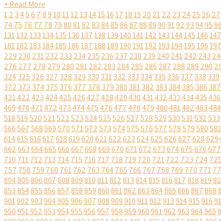
+ Read More
1
2
3
4
5
6
7
8
9
10
11
12
13
14
15
16
17
18
19
20
21
22
23
24
25
26
27
74
75
76
77
78
79
80
81
82
83
84
85
86
87
88
89
90
91
92
93
94
95
9
131
132
133
134
135
136
137
138
139
140
141
142
143
144
145
146
14
181
182
183
184
185
186
187
188
189
190
191
192
193
194
195
196
19
229
230
231
232
233
234
235
236
237
238
239
240
241
242
243
24
276
277
278
279
280
281
282
283
284
285
286
287
288
289
290
2
324
325
326
327
328
329
330
331
332
333
334
335
336
337
338
339
372
373
374
375
376
377
378
379
380
381
382
383
384
385
386
387
421
422
423
424
425
426
427
428
429
430
431
432
433
434
435
436
469
470
471
472
473
474
475
476
477
478
479
480
481
482
483
484
518
519
520
521
522
523
524
525
526
527
528
529
530
531
532
533
566
567
568
569
570
571
572
573
574
575
576
577
578
579
580
581
614
615
616
617
618
619
620
621
622
623
624
625
626
627
628
629
662
663
664
665
666
667
668
669
670
671
672
673
674
675
676
677
710
711
712
713
714
715
716
717
718
719
720
721
722
723
724
72
757
758
759
760
761
762
763
764
765
766
767
768
769
770
771
7
804
805
806
807
808
809
810
811
812
813
814
815
816
817
818
819
8
853
854
855
856
857
858
859
860
861
862
863
864
865
866
867
868
901
902
903
904
905
906
907
908
909
910
911
912
913
914
915
916
9
950
951
952
953
954
955
956
957
958
959
960
961
962
963
964
965