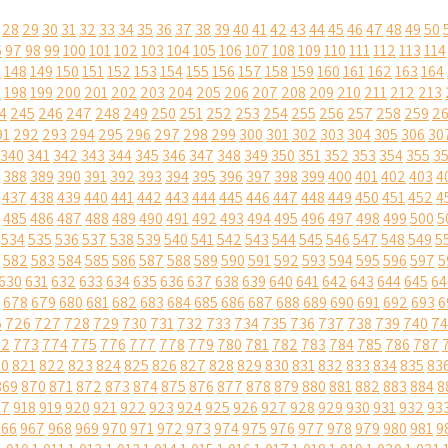
28
29
30
31
32
33
34
35
36
37
38
39
40
41
42
43
44
45
46
47
48
49
50
6
97
98
99
100
101
102
103
104
105
106
107
108
109
110
111
112
113
114
7
148
149
150
151
152
153
154
155
156
157
158
159
160
161
162
163
164
7
198
199
200
201
202
203
204
205
206
207
208
209
210
211
212
213
4
245
246
247
248
249
250
251
252
253
254
255
256
257
258
259
2
91
292
293
294
295
296
297
298
299
300
301
302
303
304
305
306
30
340
341
342
343
344
345
346
347
348
349
350
351
352
353
354
355
3
388
389
390
391
392
393
394
395
396
397
398
399
400
401
402
403
4
437
438
439
440
441
442
443
444
445
446
447
448
449
450
451
452
4
485
486
487
488
489
490
491
492
493
494
495
496
497
498
499
500
5
534
535
536
537
538
539
540
541
542
543
544
545
546
547
548
549
5
582
583
584
585
586
587
588
589
590
591
592
593
594
595
596
597
5
630
631
632
633
634
635
636
637
638
639
640
641
642
643
644
645
64
678
679
680
681
682
683
684
685
686
687
688
689
690
691
692
693
6
5
726
727
728
729
730
731
732
733
734
735
736
737
738
739
740
74
72
773
774
775
776
777
778
779
780
781
782
783
784
785
786
787
20
821
822
823
824
825
826
827
828
829
830
831
832
833
834
835
83
869
870
871
872
873
874
875
876
877
878
879
880
881
882
883
884
8
17
918
919
920
921
922
923
924
925
926
927
928
929
930
931
932
93
966
967
968
969
970
971
972
973
974
975
976
977
978
979
980
981
9