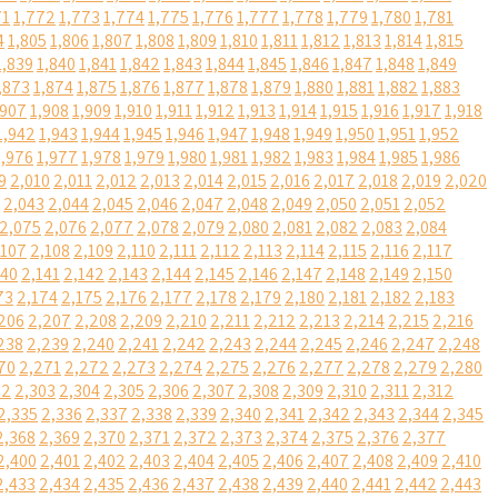
71
1,772
1,773
1,774
1,775
1,776
1,777
1,778
1,779
1,780
1,781
4
1,805
1,806
1,807
1,808
1,809
1,810
1,811
1,812
1,813
1,814
1,815
1,839
1,840
1,841
1,842
1,843
1,844
1,845
1,846
1,847
1,848
1,849
,873
1,874
1,875
1,876
1,877
1,878
1,879
1,880
1,881
1,882
1,883
,907
1,908
1,909
1,910
1,911
1,912
1,913
1,914
1,915
1,916
1,917
1,918
1,942
1,943
1,944
1,945
1,946
1,947
1,948
1,949
1,950
1,951
1,952
1,976
1,977
1,978
1,979
1,980
1,981
1,982
1,983
1,984
1,985
1,986
9
2,010
2,011
2,012
2,013
2,014
2,015
2,016
2,017
2,018
2,019
2,020
2,043
2,044
2,045
2,046
2,047
2,048
2,049
2,050
2,051
2,052
2,075
2,076
2,077
2,078
2,079
2,080
2,081
2,082
2,083
2,084
,107
2,108
2,109
2,110
2,111
2,112
2,113
2,114
2,115
2,116
2,117
140
2,141
2,142
2,143
2,144
2,145
2,146
2,147
2,148
2,149
2,150
73
2,174
2,175
2,176
2,177
2,178
2,179
2,180
2,181
2,182
2,183
206
2,207
2,208
2,209
2,210
2,211
2,212
2,213
2,214
2,215
2,216
238
2,239
2,240
2,241
2,242
2,243
2,244
2,245
2,246
2,247
2,248
70
2,271
2,272
2,273
2,274
2,275
2,276
2,277
2,278
2,279
2,280
02
2,303
2,304
2,305
2,306
2,307
2,308
2,309
2,310
2,311
2,312
2,335
2,336
2,337
2,338
2,339
2,340
2,341
2,342
2,343
2,344
2,345
2,368
2,369
2,370
2,371
2,372
2,373
2,374
2,375
2,376
2,377
2,400
2,401
2,402
2,403
2,404
2,405
2,406
2,407
2,408
2,409
2,410
2,433
2,434
2,435
2,436
2,437
2,438
2,439
2,440
2,441
2,442
2,443