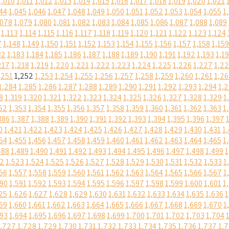
1,010
1,011
1,012
1,013
1,014
1,015
1,016
1,017
1,018
1,019
1,020
1,021
44
1,045
1,046
1,047
1,048
1,049
1,050
1,051
1,052
1,053
1,054
1,055
1
,078
1,079
1,080
1,081
1,082
1,083
1,084
1,085
1,086
1,087
1,088
1,089
1,113
1,114
1,115
1,116
1,117
1,118
1,119
1,120
1,121
1,122
1,123
1,124
7
1,148
1,149
1,150
1,151
1,152
1,153
1,154
1,155
1,156
1,157
1,158
1,159
82
1,183
1,184
1,185
1,186
1,187
1,188
1,189
1,190
1,191
1,192
1,193
1,1
217
1,218
1,219
1,220
1,221
1,222
1,223
1,224
1,225
1,226
1,227
1,2
,251
1,252
1,253
1,254
1,255
1,256
1,257
1,258
1,259
1,260
1,261
1,2
1,284
1,285
1,286
1,287
1,288
1,289
1,290
1,291
1,292
1,293
1,294
1,
8
1,319
1,320
1,321
1,322
1,323
1,324
1,325
1,326
1,327
1,328
1,329
1
52
1,353
1,354
1,355
1,356
1,357
1,358
1,359
1,360
1,361
1,362
1,363
1
386
1,387
1,388
1,389
1,390
1,391
1,392
1,393
1,394
1,395
1,396
1,397
0
1,421
1,422
1,423
1,424
1,425
1,426
1,427
1,428
1,429
1,430
1,431
1
54
1,455
1,456
1,457
1,458
1,459
1,460
1,461
1,462
1,463
1,464
1,465
1
488
1,489
1,490
1,491
1,492
1,493
1,494
1,495
1,496
1,497
1,498
1,499
1
22
1,523
1,524
1,525
1,526
1,527
1,528
1,529
1,530
1,531
1,532
1,533
1
56
1,557
1,558
1,559
1,560
1,561
1,562
1,563
1,564
1,565
1,566
1,567
1
590
1,591
1,592
1,593
1,594
1,595
1,596
1,597
1,598
1,599
1,600
1,601
1
25
1,626
1,627
1,628
1,629
1,630
1,631
1,632
1,633
1,634
1,635
1,636
1
59
1,660
1,661
1,662
1,663
1,664
1,665
1,666
1,667
1,668
1,669
1,670
1
693
1,694
1,695
1,696
1,697
1,698
1,699
1,700
1,701
1,702
1,703
1,704
1,727
1,728
1,729
1,730
1,731
1,732
1,733
1,734
1,735
1,736
1,737
1,