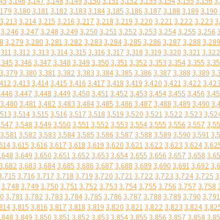
45
3,146
3,147
3,148
3,149
3,150
3,151
3,152
3,153
3,154
3,155
3,156
3
,179
3,180
3,181
3,182
3,183
3,184
3,185
3,186
3,187
3,188
3,189
3,190
3,213
3,214
3,215
3,216
3,217
3,218
3,219
3,220
3,221
3,222
3,223
3
3,246
3,247
3,248
3,249
3,250
3,251
3,252
3,253
3,254
3,255
3,256
8
3,279
3,280
3,281
3,282
3,283
3,284
3,285
3,286
3,287
3,288
3,28
,311
3,312
3,313
3,314
3,315
3,316
3,317
3,318
3,319
3,320
3,321
3,32
,345
3,346
3,347
3,348
3,349
3,350
3,351
3,352
3,353
3,354
3,355
3,3
3,379
3,380
3,381
3,382
3,383
3,384
3,385
3,386
3,387
3,388
3,389
3,
,412
3,413
3,414
3,415
3,416
3,417
3,418
3,419
3,420
3,421
3,422
3,42
,446
3,447
3,448
3,449
3,450
3,451
3,452
3,453
3,454
3,455
3,456
3,4
3,480
3,481
3,482
3,483
3,484
3,485
3,486
3,487
3,488
3,489
3,490
3,
,513
3,514
3,515
3,516
3,517
3,518
3,519
3,520
3,521
3,522
3,523
3,52
,547
3,548
3,549
3,550
3,551
3,552
3,553
3,554
3,555
3,556
3,557
3,5
3,581
3,582
3,583
3,584
3,585
3,586
3,587
3,588
3,589
3,590
3,591
3,
614
3,615
3,616
3,617
3,618
3,619
3,620
3,621
3,622
3,623
3,624
3,62
,648
3,649
3,650
3,651
3,652
3,653
3,654
3,655
3,656
3,657
3,658
3,6
3,682
3,683
3,684
3,685
3,686
3,687
3,688
3,689
3,690
3,691
3,692
3,
3,715
3,716
3,717
3,718
3,719
3,720
3,721
3,722
3,723
3,724
3,725
3
3,748
3,749
3,750
3,751
3,752
3,753
3,754
3,755
3,756
3,757
3,758
80
3,781
3,782
3,783
3,784
3,785
3,786
3,787
3,788
3,789
3,790
3,791
814
3,815
3,816
3,817
3,818
3,819
3,820
3,821
3,822
3,823
3,824
3,82
,848
3,849
3,850
3,851
3,852
3,853
3,854
3,855
3,856
3,857
3,858
3,8