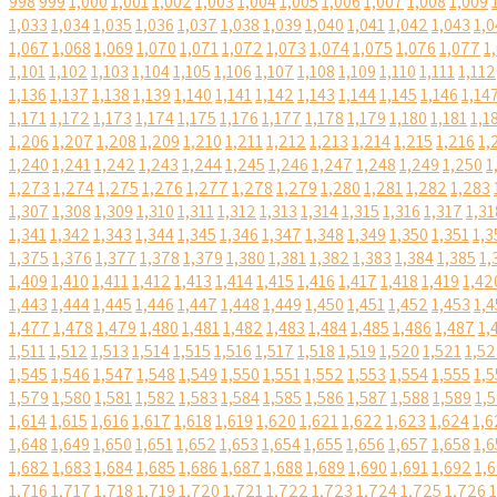
998
999
1,000
1,001
1,002
1,003
1,004
1,005
1,006
1,007
1,008
1,009
1,033
1,034
1,035
1,036
1,037
1,038
1,039
1,040
1,041
1,042
1,043
1,0
1,067
1,068
1,069
1,070
1,071
1,072
1,073
1,074
1,075
1,076
1,077
1
1,101
1,102
1,103
1,104
1,105
1,106
1,107
1,108
1,109
1,110
1,111
1,112
1,136
1,137
1,138
1,139
1,140
1,141
1,142
1,143
1,144
1,145
1,146
1,14
1,171
1,172
1,173
1,174
1,175
1,176
1,177
1,178
1,179
1,180
1,181
1,1
1,206
1,207
1,208
1,209
1,210
1,211
1,212
1,213
1,214
1,215
1,216
1,
1,240
1,241
1,242
1,243
1,244
1,245
1,246
1,247
1,248
1,249
1,250
1
1,273
1,274
1,275
1,276
1,277
1,278
1,279
1,280
1,281
1,282
1,283
1,307
1,308
1,309
1,310
1,311
1,312
1,313
1,314
1,315
1,316
1,317
1,31
1,341
1,342
1,343
1,344
1,345
1,346
1,347
1,348
1,349
1,350
1,351
1,3
1,375
1,376
1,377
1,378
1,379
1,380
1,381
1,382
1,383
1,384
1,385
1,
1,409
1,410
1,411
1,412
1,413
1,414
1,415
1,416
1,417
1,418
1,419
1,42
1,443
1,444
1,445
1,446
1,447
1,448
1,449
1,450
1,451
1,452
1,453
1,4
1,477
1,478
1,479
1,480
1,481
1,482
1,483
1,484
1,485
1,486
1,487
1,
1,511
1,512
1,513
1,514
1,515
1,516
1,517
1,518
1,519
1,520
1,521
1,5
1,545
1,546
1,547
1,548
1,549
1,550
1,551
1,552
1,553
1,554
1,555
1,5
1,579
1,580
1,581
1,582
1,583
1,584
1,585
1,586
1,587
1,588
1,589
1,
1,614
1,615
1,616
1,617
1,618
1,619
1,620
1,621
1,622
1,623
1,624
1,6
1,648
1,649
1,650
1,651
1,652
1,653
1,654
1,655
1,656
1,657
1,658
1,6
1,682
1,683
1,684
1,685
1,686
1,687
1,688
1,689
1,690
1,691
1,692
1,
1,716
1,717
1,718
1,719
1,720
1,721
1,722
1,723
1,724
1,725
1,726