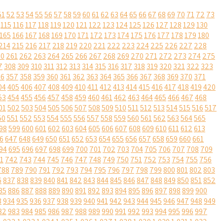
51
52
53
54
55
56
57
58
59
60
61
62
63
64
65
66
67
68
69
70
71
72
73
115
116
117
118
119
120
121
122
123
124
125
126
127
128
129
130
165
166
167
168
169
170
171
172
173
174
175
176
177
178
179
180
214
215
216
217
218
219
220
221
222
223
224
225
226
227
228
60
261
262
263
264
265
266
267
268
269
270
271
272
273
274
275
7
308
309
310
311
312
313
314
315
316
317
318
319
320
321
322
323
56
357
358
359
360
361
362
363
364
365
366
367
368
369
370
371
04
405
406
407
408
409
410
411
412
413
414
415
416
417
418
419
420
53
454
455
456
457
458
459
460
461
462
463
464
465
466
467
468
01
502
503
504
505
506
507
508
509
510
511
512
513
514
515
516
517
50
551
552
553
554
555
556
557
558
559
560
561
562
563
564
565
98
599
600
601
602
603
604
605
606
607
608
609
610
611
612
613
6
647
648
649
650
651
652
653
654
655
656
657
658
659
660
661
94
695
696
697
698
699
700
701
702
703
704
705
706
707
708
709
1
742
743
744
745
746
747
748
749
750
751
752
753
754
755
756
788
789
790
791
792
793
794
795
796
797
798
799
800
801
802
803
6
837
838
839
840
841
842
843
844
845
846
847
848
849
850
851
852
85
886
887
888
889
890
891
892
893
894
895
896
897
898
899
900
3
934
935
936
937
938
939
940
941
942
943
944
945
946
947
948
949
82
983
984
985
986
987
988
989
990
991
992
993
994
995
996
997