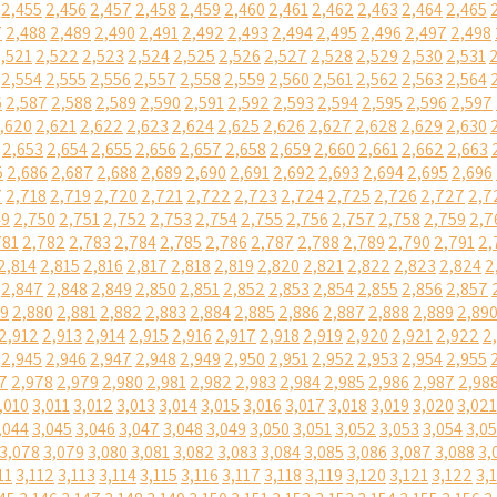
2,455
2,456
2,457
2,458
2,459
2,460
2,461
2,462
2,463
2,464
2,465
7
2,488
2,489
2,490
2,491
2,492
2,493
2,494
2,495
2,496
2,497
2,498
,521
2,522
2,523
2,524
2,525
2,526
2,527
2,528
2,529
2,530
2,531
2,554
2,555
2,556
2,557
2,558
2,559
2,560
2,561
2,562
2,563
2,564
6
2,587
2,588
2,589
2,590
2,591
2,592
2,593
2,594
2,595
2,596
2,597
,620
2,621
2,622
2,623
2,624
2,625
2,626
2,627
2,628
2,629
2,630
2,653
2,654
2,655
2,656
2,657
2,658
2,659
2,660
2,661
2,662
2,663
5
2,686
2,687
2,688
2,689
2,690
2,691
2,692
2,693
2,694
2,695
2,696
7
2,718
2,719
2,720
2,721
2,722
2,723
2,724
2,725
2,726
2,727
2,7
49
2,750
2,751
2,752
2,753
2,754
2,755
2,756
2,757
2,758
2,759
2,7
781
2,782
2,783
2,784
2,785
2,786
2,787
2,788
2,789
2,790
2,791
2,
2,814
2,815
2,816
2,817
2,818
2,819
2,820
2,821
2,822
2,823
2,824
2
2,847
2,848
2,849
2,850
2,851
2,852
2,853
2,854
2,855
2,856
2,857
79
2,880
2,881
2,882
2,883
2,884
2,885
2,886
2,887
2,888
2,889
2,89
2,912
2,913
2,914
2,915
2,916
2,917
2,918
2,919
2,920
2,921
2,922
2
2,945
2,946
2,947
2,948
2,949
2,950
2,951
2,952
2,953
2,954
2,955
7
2,978
2,979
2,980
2,981
2,982
2,983
2,984
2,985
2,986
2,987
2,98
,010
3,011
3,012
3,013
3,014
3,015
3,016
3,017
3,018
3,019
3,020
3,021
,044
3,045
3,046
3,047
3,048
3,049
3,050
3,051
3,052
3,053
3,054
3,0
3,078
3,079
3,080
3,081
3,082
3,083
3,084
3,085
3,086
3,087
3,088
3,
11
3,112
3,113
3,114
3,115
3,116
3,117
3,118
3,119
3,120
3,121
3,122
3,