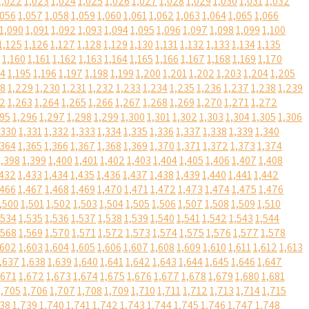
1,022
1,023
1,024
1,025
1,026
1,027
1,028
1,029
1,030
1,031
1,032
,056
1,057
1,058
1,059
1,060
1,061
1,062
1,063
1,064
1,065
1,066
1,090
1,091
1,092
1,093
1,094
1,095
1,096
1,097
1,098
1,099
1,100
1,125
1,126
1,127
1,128
1,129
1,130
1,131
1,132
1,133
1,134
1,135
1,160
1,161
1,162
1,163
1,164
1,165
1,166
1,167
1,168
1,169
1,170
94
1,195
1,196
1,197
1,198
1,199
1,200
1,201
1,202
1,203
1,204
1,205
28
1,229
1,230
1,231
1,232
1,233
1,234
1,235
1,236
1,237
1,238
1,239
62
1,263
1,264
1,265
1,266
1,267
1,268
1,269
1,270
1,271
1,272
295
1,296
1,297
1,298
1,299
1,300
1,301
1,302
1,303
1,304
1,305
1,306
,330
1,331
1,332
1,333
1,334
1,335
1,336
1,337
1,338
1,339
1,340
,364
1,365
1,366
1,367
1,368
1,369
1,370
1,371
1,372
1,373
1,374
1,398
1,399
1,400
1,401
1,402
1,403
1,404
1,405
1,406
1,407
1,408
,432
1,433
1,434
1,435
1,436
1,437
1,438
1,439
1,440
1,441
1,442
,466
1,467
1,468
1,469
1,470
1,471
1,472
1,473
1,474
1,475
1,476
,500
1,501
1,502
1,503
1,504
1,505
1,506
1,507
1,508
1,509
1,510
,534
1,535
1,536
1,537
1,538
1,539
1,540
1,541
1,542
1,543
1,544
,568
1,569
1,570
1,571
1,572
1,573
1,574
1,575
1,576
1,577
1,578
,602
1,603
1,604
1,605
1,606
1,607
1,608
1,609
1,610
1,611
1,612
1,613
,637
1,638
1,639
1,640
1,641
1,642
1,643
1,644
1,645
1,646
1,647
,671
1,672
1,673
1,674
1,675
1,676
1,677
1,678
1,679
1,680
1,681
1,705
1,706
1,707
1,708
1,709
1,710
1,711
1,712
1,713
1,714
1,715
738
1,739
1,740
1,741
1,742
1,743
1,744
1,745
1,746
1,747
1,748