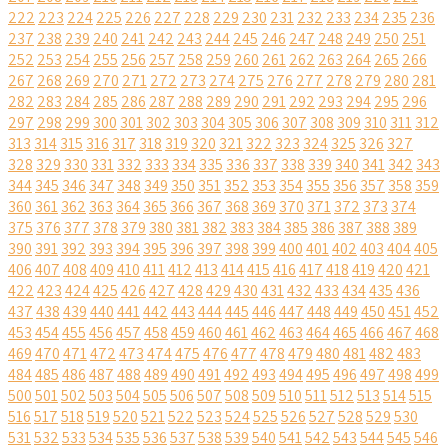
222
223
224
225
226
227
228
229
230
231
232
233
234
235
236
237
238
239
240
241
242
243
244
245
246
247
248
249
250
251
252
253
254
255
256
257
258
259
260
261
262
263
264
265
266
267
268
269
270
271
272
273
274
275
276
277
278
279
280
281
282
283
284
285
286
287
288
289
290
291
292
293
294
295
296
297
298
299
300
301
302
303
304
305
306
307
308
309
310
311
312
313
314
315
316
317
318
319
320
321
322
323
324
325
326
327
328
329
330
331
332
333
334
335
336
337
338
339
340
341
342
343
344
345
346
347
348
349
350
351
352
353
354
355
356
357
358
359
360
361
362
363
364
365
366
367
368
369
370
371
372
373
374
375
376
377
378
379
380
381
382
383
384
385
386
387
388
389
390
391
392
393
394
395
396
397
398
399
400
401
402
403
404
405
406
407
408
409
410
411
412
413
414
415
416
417
418
419
420
421
422
423
424
425
426
427
428
429
430
431
432
433
434
435
436
437
438
439
440
441
442
443
444
445
446
447
448
449
450
451
452
453
454
455
456
457
458
459
460
461
462
463
464
465
466
467
468
469
470
471
472
473
474
475
476
477
478
479
480
481
482
483
484
485
486
487
488
489
490
491
492
493
494
495
496
497
498
499
500
501
502
503
504
505
506
507
508
509
510
511
512
513
514
515
516
517
518
519
520
521
522
523
524
525
526
527
528
529
530
531
532
533
534
535
536
537
538
539
540
541
542
543
544
545
546