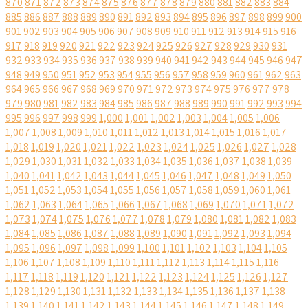
870
871
872
873
874
875
876
877
878
879
880
881
882
883
884
885
886
887
888
889
890
891
892
893
894
895
896
897
898
899
900
901
902
903
904
905
906
907
908
909
910
911
912
913
914
915
916
917
918
919
920
921
922
923
924
925
926
927
928
929
930
931
932
933
934
935
936
937
938
939
940
941
942
943
944
945
946
947
948
949
950
951
952
953
954
955
956
957
958
959
960
961
962
963
964
965
966
967
968
969
970
971
972
973
974
975
976
977
978
979
980
981
982
983
984
985
986
987
988
989
990
991
992
993
994
995
996
997
998
999
1,000
1,001
1,002
1,003
1,004
1,005
1,006
1,007
1,008
1,009
1,010
1,011
1,012
1,013
1,014
1,015
1,016
1,017
1,018
1,019
1,020
1,021
1,022
1,023
1,024
1,025
1,026
1,027
1,028
1,029
1,030
1,031
1,032
1,033
1,034
1,035
1,036
1,037
1,038
1,039
1,040
1,041
1,042
1,043
1,044
1,045
1,046
1,047
1,048
1,049
1,050
1,051
1,052
1,053
1,054
1,055
1,056
1,057
1,058
1,059
1,060
1,061
1,062
1,063
1,064
1,065
1,066
1,067
1,068
1,069
1,070
1,071
1,072
1,073
1,074
1,075
1,076
1,077
1,078
1,079
1,080
1,081
1,082
1,083
1,084
1,085
1,086
1,087
1,088
1,089
1,090
1,091
1,092
1,093
1,094
1,095
1,096
1,097
1,098
1,099
1,100
1,101
1,102
1,103
1,104
1,105
1,106
1,107
1,108
1,109
1,110
1,111
1,112
1,113
1,114
1,115
1,116
1,117
1,118
1,119
1,120
1,121
1,122
1,123
1,124
1,125
1,126
1,127
1,128
1,129
1,130
1,131
1,132
1,133
1,134
1,135
1,136
1,137
1,138
1,139
1,140
1,141
1,142
1,143
1,144
1,145
1,146
1,147
1,148
1,149