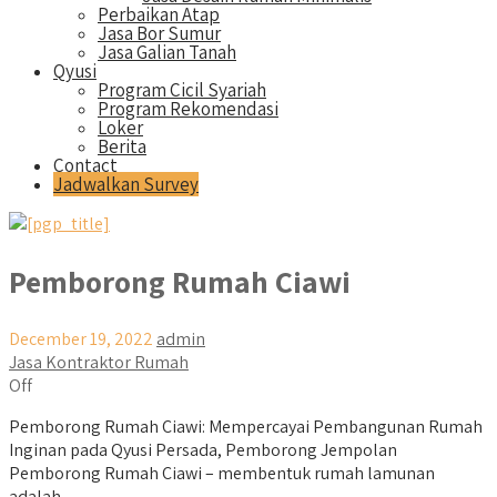
Perbaikan Atap
Jasa Bor Sumur
Jasa Galian Tanah
Qyusi
Program Cicil Syariah
Program Rekomendasi
Loker
Berita
Contact
Jadwalkan Survey
Pemborong Rumah Ciawi
December 19, 2022
admin
Jasa Kontraktor Rumah
Off
Pemborong Rumah Ciawi: Mempercayai Pembangunan Rumah
Inginan pada Qyusi Persada, Pemborong Jempolan
Pemborong Rumah Ciawi – membentuk rumah lamunan
adalah...