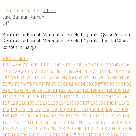
December 19, 2022
admin
Jasa Bangun Rumah
Off
Kontraktor Rumah Minimalis Terdekat Cijeruk | Qyusi Persada
Kontraktor Rumah Minimalis Terdekat Cijeruk – Hai Hai Ghais,
konten ini hanya...
+ Read More
1
2
3
4
5
6
7
8
9
10
11
12
13
14
15
16
17
18
19
20
21
22
23
24
25
26
27
28
29
30
31
32
33
34
35
36
37
38
39
40
41
42
43
44
45
46
47
48
49
50
51
52
53
54
55
56
57
58
59
60
61
62
63
64
65
66
67
68
69
70
71
72
73
74
75
76
77
78
79
80
81
82
83
84
85
86
87
88
89
90
91
92
93
94
95
96
97
98
99
100
101
102
103
104
105
106
107
108
109
110
111
112
113
114
115
116
117
118
119
120
121
122
123
124
125
126
127
128
129
130
131
132
133
134
135
136
137
138
139
140
141
142
143
144
145
146
147
148
149
150
151
152
153
154
155
156
157
158
159
160
161
162
163
164
165
166
167
168
169
170
171
172
173
174
175
176
177
178
179
180
181
182
183
184
185
186
187
188
189
190
191
192
193
194
195
196
197
198
199
200
201
202
203
204
205
206
207
208
209
210
211
212
213
214
215
216
217
218
219
220
221