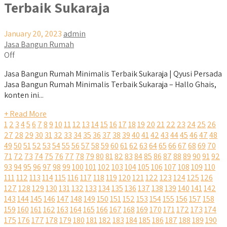
Terbaik Sukaraja
January 20, 2023
admin
Jasa Bangun Rumah
Off
Jasa Bangun Rumah Minimalis Terbaik Sukaraja | Qyusi Persada
Jasa Bangun Rumah Minimalis Terbaik Sukaraja – Hallo Ghais,
konten ini...
+ Read More
1
2
3
4
5
6
7
8
9
10
11
12
13
14
15
16
17
18
19
20
21
22
23
24
25
26
27
28
29
30
31
32
33
34
35
36
37
38
39
40
41
42
43
44
45
46
47
48
49
50
51
52
53
54
55
56
57
58
59
60
61
62
63
64
65
66
67
68
69
70
71
72
73
74
75
76
77
78
79
80
81
82
83
84
85
86
87
88
89
90
91
92
93
94
95
96
97
98
99
100
101
102
103
104
105
106
107
108
109
110
111
112
113
114
115
116
117
118
119
120
121
122
123
124
125
126
127
128
129
130
131
132
133
134
135
136
137
138
139
140
141
142
143
144
145
146
147
148
149
150
151
152
153
154
155
156
157
158
159
160
161
162
163
164
165
166
167
168
169
170
171
172
173
174
175
176
177
178
179
180
181
182
183
184
185
186
187
188
189
190