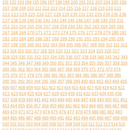
191
192
193
194
195
196
197
198
199
200
201
202
203
204
205
206
207
208
209
210
211
212
213
214
215
216
217
218
219
220
221
222
223
224
225
226
227
228
229
230
231
232
233
234
235
236
237
238
239
240
241
242
243
244
245
246
247
248
249
250
251
252
253
254
255
256
257
258
259
260
261
262
263
264
265
266
267
268
269
270
271
272
273
274
275
276
277
278
279
280
281
282
283
284
285
286
287
288
289
290
291
292
293
294
295
296
297
298
299
300
301
302
303
304
305
306
307
308
309
310
311
312
313
314
315
316
317
318
319
320
321
322
323
324
325
326
327
328
329
330
331
332
333
334
335
336
337
338
339
340
341
342
343
344
345
346
347
348
349
350
351
352
353
354
355
356
357
358
359
360
361
362
363
364
365
366
367
368
369
370
371
372
373
374
375
376
377
378
379
380
381
382
383
384
385
386
387
388
389
390
391
392
393
394
395
396
397
398
399
400
401
402
403
404
405
406
407
408
409
410
411
412
413
414
415
416
417
418
419
420
421
422
423
424
425
426
427
428
429
430
431
432
433
434
435
436
437
438
439
440
441
442
443
444
445
446
447
448
449
450
451
452
453
454
455
456
457
458
459
460
461
462
463
464
465
466
467
468
469
470
471
472
473
474
475
476
477
478
479
480
481
482
483
484
485
486
487
488
489
490
491
492
493
494
495
496
497
498
499
500
501
502
503
504
505
506
507
508
509
510
511
512
513
514
515