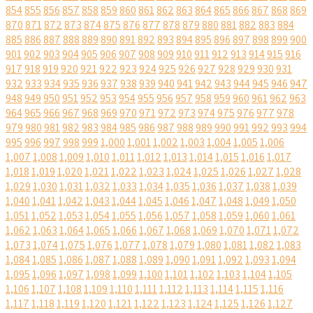
854
855
856
857
858
859
860
861
862
863
864
865
866
867
868
869
870
871
872
873
874
875
876
877
878
879
880
881
882
883
884
885
886
887
888
889
890
891
892
893
894
895
896
897
898
899
900
901
902
903
904
905
906
907
908
909
910
911
912
913
914
915
916
917
918
919
920
921
922
923
924
925
926
927
928
929
930
931
932
933
934
935
936
937
938
939
940
941
942
943
944
945
946
947
948
949
950
951
952
953
954
955
956
957
958
959
960
961
962
963
964
965
966
967
968
969
970
971
972
973
974
975
976
977
978
979
980
981
982
983
984
985
986
987
988
989
990
991
992
993
994
995
996
997
998
999
1,000
1,001
1,002
1,003
1,004
1,005
1,006
1,007
1,008
1,009
1,010
1,011
1,012
1,013
1,014
1,015
1,016
1,017
1,018
1,019
1,020
1,021
1,022
1,023
1,024
1,025
1,026
1,027
1,028
1,029
1,030
1,031
1,032
1,033
1,034
1,035
1,036
1,037
1,038
1,039
1,040
1,041
1,042
1,043
1,044
1,045
1,046
1,047
1,048
1,049
1,050
1,051
1,052
1,053
1,054
1,055
1,056
1,057
1,058
1,059
1,060
1,061
1,062
1,063
1,064
1,065
1,066
1,067
1,068
1,069
1,070
1,071
1,072
1,073
1,074
1,075
1,076
1,077
1,078
1,079
1,080
1,081
1,082
1,083
1,084
1,085
1,086
1,087
1,088
1,089
1,090
1,091
1,092
1,093
1,094
1,095
1,096
1,097
1,098
1,099
1,100
1,101
1,102
1,103
1,104
1,105
1,106
1,107
1,108
1,109
1,110
1,111
1,112
1,113
1,114
1,115
1,116
1,117
1,118
1,119
1,120
1,121
1,122
1,123
1,124
1,125
1,126
1,127