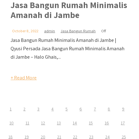
Jasa Bangun Rumah Minimalis
Amanah di Jambe
October 8, 2022
admin
Jasa Bangun Rumah
Off
Jasa Bangun Rumah Minimalis Amanah di Jambe |
Qyusi Persada Jasa Bangun Rumah Minimalis Amanah
di Jambe – Halo Ghais,...
+ Read More
1
2
3
4
5
6
7
8
9
10
11
12
13
14
15
16
17
18
19
20
21
22
23
24
25