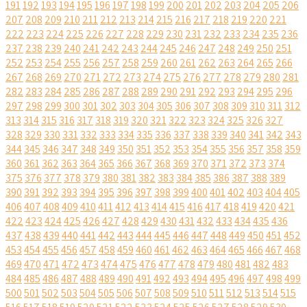
191
192
193
194
195
196
197
198
199
200
201
202
203
204
205
206
207
208
209
210
211
212
213
214
215
216
217
218
219
220
221
222
223
224
225
226
227
228
229
230
231
232
233
234
235
236
237
238
239
240
241
242
243
244
245
246
247
248
249
250
251
252
253
254
255
256
257
258
259
260
261
262
263
264
265
266
267
268
269
270
271
272
273
274
275
276
277
278
279
280
281
282
283
284
285
286
287
288
289
290
291
292
293
294
295
296
297
298
299
300
301
302
303
304
305
306
307
308
309
310
311
312
313
314
315
316
317
318
319
320
321
322
323
324
325
326
327
328
329
330
331
332
333
334
335
336
337
338
339
340
341
342
343
344
345
346
347
348
349
350
351
352
353
354
355
356
357
358
359
360
361
362
363
364
365
366
367
368
369
370
371
372
373
374
375
376
377
378
379
380
381
382
383
384
385
386
387
388
389
390
391
392
393
394
395
396
397
398
399
400
401
402
403
404
405
406
407
408
409
410
411
412
413
414
415
416
417
418
419
420
421
422
423
424
425
426
427
428
429
430
431
432
433
434
435
436
437
438
439
440
441
442
443
444
445
446
447
448
449
450
451
452
453
454
455
456
457
458
459
460
461
462
463
464
465
466
467
468
469
470
471
472
473
474
475
476
477
478
479
480
481
482
483
484
485
486
487
488
489
490
491
492
493
494
495
496
497
498
499
500
501
502
503
504
505
506
507
508
509
510
511
512
513
514
515