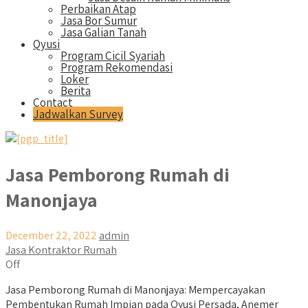
Perbaikan Atap
Jasa Bor Sumur
Jasa Galian Tanah
Qyusi
Program Cicil Syariah
Program Rekomendasi
Loker
Berita
Contact
Jadwalkan Survey
Jasa Pemborong Rumah di
Manonjaya
December 22, 2022
admin
Jasa Kontraktor Rumah
Off
Jasa Pemborong Rumah di Manonjaya: Mempercayakan
Pembentukan Rumah Impian pada Qyusi Persada, Anemer