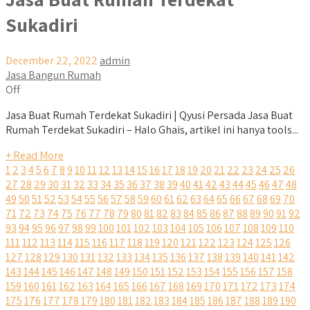
Sukadiri
December 22, 2022
admin
Jasa Bangun Rumah
Off
Jasa Buat Rumah Terdekat Sukadiri | Qyusi Persada Jasa Buat
Rumah Terdekat Sukadiri – Halo Ghais, artikel ini hanya tools...
+ Read More
1
2
3
4
5
6
7
8
9
10
11
12
13
14
15
16
17
18
19
20
21
22
23
24
25
26
27
28
29
30
31
32
33
34
35
36
37
38
39
40
41
42
43
44
45
46
47
48
49
50
51
52
53
54
55
56
57
58
59
60
61
62
63
64
65
66
67
68
69
70
71
72
73
74
75
76
77
78
79
80
81
82
83
84
85
86
87
88
89
90
91
92
93
94
95
96
97
98
99
100
101
102
103
104
105
106
107
108
109
110
111
112
113
114
115
116
117
118
119
120
121
122
123
124
125
126
127
128
129
130
131
132
133
134
135
136
137
138
139
140
141
142
143
144
145
146
147
148
149
150
151
152
153
154
155
156
157
158
159
160
161
162
163
164
165
166
167
168
169
170
171
172
173
174
175
176
177
178
179
180
181
182
183
184
185
186
187
188
189
190