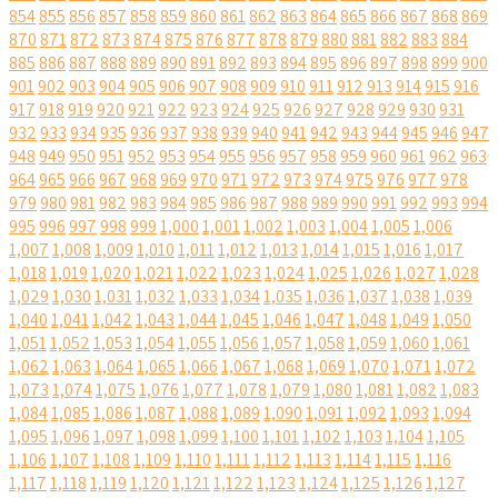
854
855
856
857
858
859
860
861
862
863
864
865
866
867
868
869
870
871
872
873
874
875
876
877
878
879
880
881
882
883
884
885
886
887
888
889
890
891
892
893
894
895
896
897
898
899
900
901
902
903
904
905
906
907
908
909
910
911
912
913
914
915
916
917
918
919
920
921
922
923
924
925
926
927
928
929
930
931
932
933
934
935
936
937
938
939
940
941
942
943
944
945
946
947
948
949
950
951
952
953
954
955
956
957
958
959
960
961
962
963
964
965
966
967
968
969
970
971
972
973
974
975
976
977
978
979
980
981
982
983
984
985
986
987
988
989
990
991
992
993
994
995
996
997
998
999
1,000
1,001
1,002
1,003
1,004
1,005
1,006
1,007
1,008
1,009
1,010
1,011
1,012
1,013
1,014
1,015
1,016
1,017
1,018
1,019
1,020
1,021
1,022
1,023
1,024
1,025
1,026
1,027
1,028
1,029
1,030
1,031
1,032
1,033
1,034
1,035
1,036
1,037
1,038
1,039
1,040
1,041
1,042
1,043
1,044
1,045
1,046
1,047
1,048
1,049
1,050
1,051
1,052
1,053
1,054
1,055
1,056
1,057
1,058
1,059
1,060
1,061
1,062
1,063
1,064
1,065
1,066
1,067
1,068
1,069
1,070
1,071
1,072
1,073
1,074
1,075
1,076
1,077
1,078
1,079
1,080
1,081
1,082
1,083
1,084
1,085
1,086
1,087
1,088
1,089
1,090
1,091
1,092
1,093
1,094
1,095
1,096
1,097
1,098
1,099
1,100
1,101
1,102
1,103
1,104
1,105
1,106
1,107
1,108
1,109
1,110
1,111
1,112
1,113
1,114
1,115
1,116
1,117
1,118
1,119
1,120
1,121
1,122
1,123
1,124
1,125
1,126
1,127